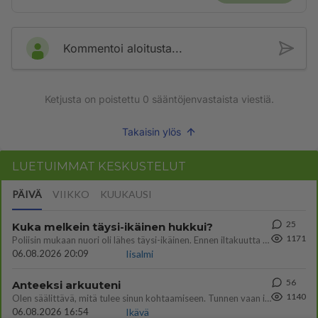
Kommentoi aloitusta...
Ketjusta on poistettu
0
sääntöjenvastaista viestiä.
Takaisin ylös
LUETUIMMAT KESKUSTELUT
PÄIVÄ
VIIKKO
KUUKAUSI
25
Kuka melkein täysi-ikäinen hukkui?
1171
Poliisin mukaan nuori oli lähes täysi-ikäinen. Ennen iltakuutta tulleen ilmoituksen mukaan ihminen oli joutunut mahdoll
06.08.2026 20:09
Iisalmi
56
Anteeksi arkuuteni
1140
Olen säälittävä, mitä tulee sinun kohtaamiseen. Tunnen vaan itseni todella epävarmaksi sun kanssa. Jos minun olisi pitän
06.08.2026 16:54
Ikävä