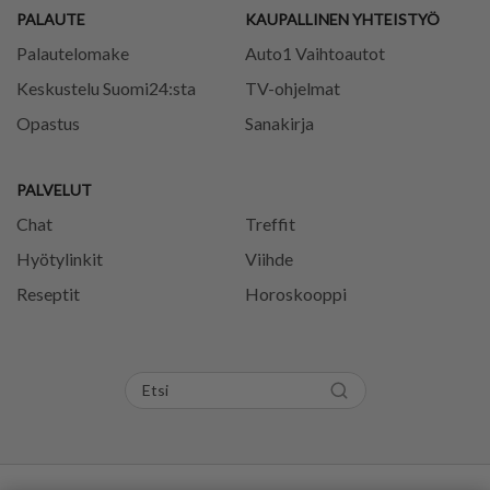
PALAUTE
KAUPALLINEN YHTEISTYÖ
Palautelomake
Auto1 Vaihtoautot
Keskustelu Suomi24:sta
TV-ohjelmat
Opastus
Sanakirja
PALVELUT
Chat
Treffit
Hyötylinkit
Viihde
Reseptit
Horoskooppi