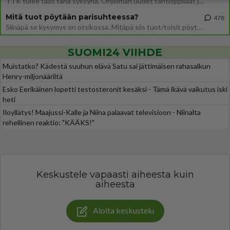
TTK tulee taas tänä syksynä. Ohjelman uudet tähtioppilaat julkistetaan torstaina 6. elokuuta klo 14 alkavassa lehdistö
Mitä tuot pöytään parisuhteessa?
478
Siinäpä se kysymys on otsikossa. Mitäpä siis tuot/toisit pöytään parisuhteessa? Oletko mies vai nainen? Koetko sen mitä
SUOMI24 VIIHDE
Muistatko? Kädestä suuhun elävä Satu sai jättimäisen rahasalkun
Henry-miljonääriltä
Esko Eerikäinen lopetti testosteronit kesäksi - Tämä ikävä vaikutus iski
heti
Iloyllätys! Maajussi-Kalle ja Niina palaavat televisioon - Niinalta
rehellinen reaktio: "KÄÄKS!"
Keskustele vapaasti aiheesta kuin
aiheesta
Aloita keskustelu