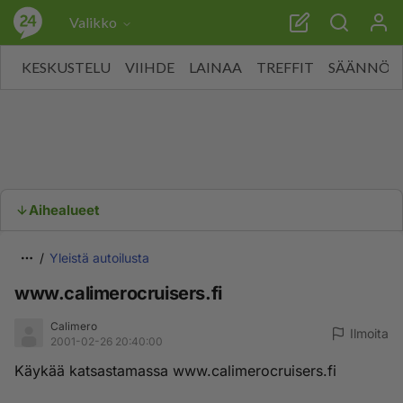
Valikko
KESKUSTELU
VIIHDE
LAINAA
TREFFIT
SÄÄNNÖT
Aihealueet
Yleistä autoilusta
www.calimerocruisers.fi
Calimero
Ilmoita
2001-02-26 20:40:00
Käykää katsastamassa www.calimerocruisers.fi