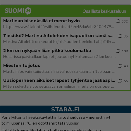
Osallistu keskusteluun
Martinan bisneksillä ei mene hyvin
332
https://www.iltalehti.fi/viihdeuutiset/a/c46da6ab-340f-4790-aaa7-0865eed2336 Yrityksen konkurssihakemus on tullut kärä
Tiesitkö? Martina Aitolehden isäpuoli on tämä suosittu laulaja
35
Martina Aitolehti on seurattu julkisuuden henkilö. Lähipiiriin mahtuu muitakin tunnettuja henkilöitä. Tiesitkö, että Ma
2 km on nykyään liian pitkä koulumatka
109
Hesarissa päivitellään lapset joutuu nyt kulkemaan 2 km kouluun jösses. Ruostefillarilla tuo matka menee vaikka miten äk
Miesten tuijotus
48
Mutta mies vain tuijottaa, siinä vaiheessa käännän itse pään pois. Mikä juttu? Yleensä jos joku tuijottaa tai katsoo, hä
Uusioperheen aikuiset lapset tyhjentää jääkaapin käydessään
66
Miten selvittäisitte seuraavan ongelman, meillä on uusioperhe, minulla teini-ikäiset lapset ja puolisolla aikuiset, jotk
STARA.FI
Paris Hiltonia hyväksikäytettiin laitoshoidossa – menetti nyt
toimilupansa: ”Olen odottanut tätä vuosia”
Tallinkin Romantika lähtee Italiaan – muutoksia alusten