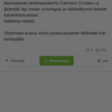
Raumalainen jenkkiautokerho Calimero Cruisers ry
järjestää läpi kesän cruisingeja ja näillänäkymin kahdet
katukiihdytyskisat.
lisätietoa netistä.
Ohjelmaan kuuluu myös jokakuukautiset tallibileet live-
esiintyjällä.
0
252
Äänestä
Kommentoi
Jaa