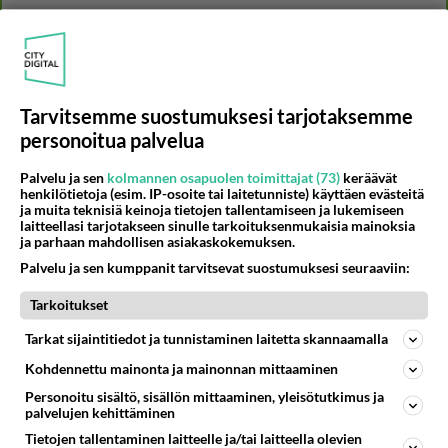
519
Perussuomalaisten kannatus nousi rytinällä Ylen tänään julkaisemassa tuoreimmassa gallup-kyselyssä.
858
https://yle.fi/a/74-20239449 Perussuomalaisilla hurja- ja ylivoimaisesti suurin nousu tässä uudessa Ylen gallupissa. Kyl
06.08.2026 03:24
Maailman menoa
Tarvitsemme suostumuksesi tarjotaksemme
50
kenen näköinen
844
personoitua palvelua
kaivattusi on ?
07.08.2026 16:24
Ikävä
Palvelu ja sen
kolmannen osapuolen toimittajat (73)
keräävät
henkilötietoja (esim. IP-osoite tai laitetunniste) käyttäen evästeitä
46
Mikä on ollut
ja muita teknisiä keinoja tietojen tallentamiseen ja lukemiseen
755
Söpöintä välillämme?
laitteellasi tarjotakseen sinulle tarkoituksenmukaisia mainoksia
06.08.2026 14:44
Ikävä
ja parhaan mahdollisen asiakaskokemuksen.
Palvelu ja sen kumppanit tarvitsevat suostumuksesi seuraaviin:
37
Hyvännäköinen pakkaus
679
Olet hyvännäköinen pakkaus nainen.
Tarkoitukset
06.08.2026 13:03
Ikävä
Tarkat sijaintitiedot ja tunnistaminen laitetta skannaamalla
63
Muistatko Mikkelin panttivankidraaman?
Kohdennettu mainonta ja mainonnan mittaaminen
633
Uusi draamasarja järkyttävästä tapauksesta on tulossa. Tositapahtumiin perustuva sarja ammentaa vuoden 1986 Mikkelin pan
Personoitu sisältö, sisällön mittaaminen, yleisötutkimus ja
07.08.2026 07:39
Maailman menoa
palvelujen kehittäminen
Tietojen tallentaminen laitteelle ja/tai laitteella olevien
30
Tykkäätköhän vielä minusta?