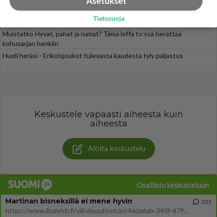
Asetukset
Luetuimmat: Aarne Pelkonen ja Noora Louhimo vihdoinkin yhdessä -
Tietosuoja
Tätä moni jo odotti
Muistatko Hyvät, pahat ja rumat? Tämä leffa tv:ssä herättää
kohusarjan henkiin
Huoli heräsi - Erikoisjoukot tulevasta kaudesta tyly paljastus
Keskustele vapaasti aiheesta kuin
aiheesta
Aloita keskustelu
Osallistu keskusteluun
Martinan bisneksillä ei mene hyvin
333
https://www.iltalehti.fi/viihdeuutiset/a/c46da6ab-340f-4790-aaa7-0865eed2336 Yrityksen konkurssihakemus on tullut kärä