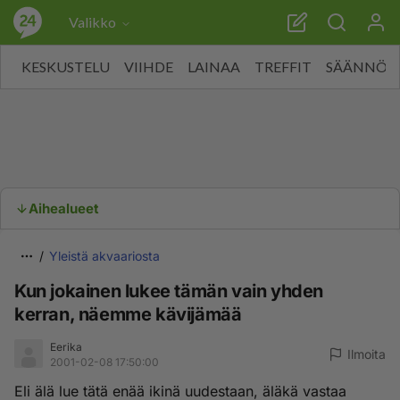
Valikko
KESKUSTELU
VIIHDE
LAINAA
TREFFIT
SÄÄNNÖT
Aihealueet
Yleistä akvaariosta
Kun jokainen lukee tämän vain yhden
kerran, näemme kävijämää
Eerika
Ilmoita
2001-02-08 17:50:00
Eli älä lue tätä enää ikinä uudestaan, äläkä vastaa