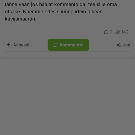
tänne vaan jos haluat kommentoida, tee sille oma
otsake. Näemme edes suurinpiirtein oikean
kävijämäärän.
0
142
Äänestä
Kommentoi
Jaa