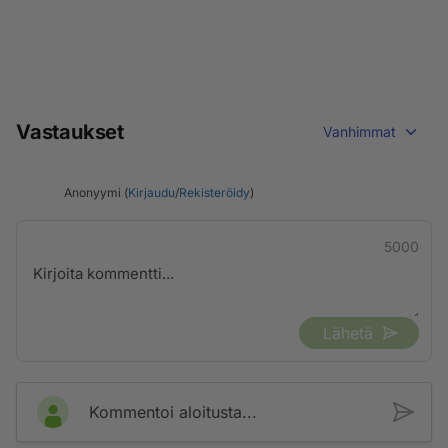
Vastaukset
Vanhimmat
Anonyymi (
Kirjaudu
/
Rekisteröidy
)
5000
Lähetä
Kommentoi aloitusta...