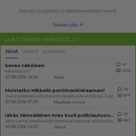
Ketjusta on poistettu
0
sääntöjenvastaista viestiä.
Takaisin ylös
LUETUIMMAT KESKUSTELUT
PÄIVÄ
VIIKKO
KUUKAUSI
67
kenen näköinen
1115
kaivattusi on ?
07.08.2026 16:24
Ikävä
76
Muistatko Mikkelin panttivankidraaman?
879
Uusi draamasarja järkyttävästä tapauksesta on tulossa. Tositapahtumiin perustuva sarja ammentaa vuoden 1986 Mikkelin pan
07.08.2026 07:39
Maailman menoa
75
Iäkäs Jämsäläinen mies kuoli poliisiautoon matkalla Jyväskylän putkaan
847
Iäkäs vanhus humalassa niin huonossa kunnossa, ettei pystynyt huolehtimaan itsestään niin ainoa apu sillä hetkellä oli
07.08.2026 12:07
Jämsä