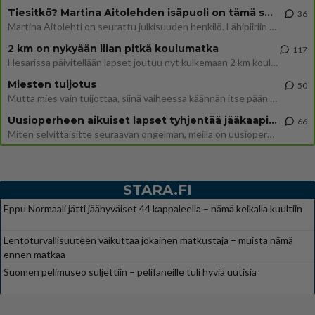
Tiesitkö? Martina Aitolehden isäpuoli on tämä suosittu laulaja
36
Martina Aitolehti on seurattu julkisuuden henkilö. Lähipiiriin mahtuu muitakin tunnettuja henkilöitä. Tiesitkö, että Ma
2 km on nykyään liian pitkä koulumatka
117
Hesarissa päivitellään lapset joutuu nyt kulkemaan 2 km kouluun jösses. Ruostefillarilla tuo matka menee vaikka miten äk
Miesten tuijotus
50
Mutta mies vain tuijottaa, siinä vaiheessa käännän itse pään pois. Mikä juttu? Yleensä jos joku tuijottaa tai katsoo, hä
Uusioperheen aikuiset lapset tyhjentää jääkaapin käydessään
66
Miten selvittäisitte seuraavan ongelman, meillä on uusioperhe, minulla teini-ikäiset lapset ja puolisolla aikuiset, jotk
STARA.FI
Eppu Normaali jätti jäähyväiset 44 kappaleella – nämä keikalla kuultiin
Lentoturvallisuuteen vaikuttaa jokainen matkustaja – muista nämä
ennen matkaa
Suomen pelimuseo suljettiin – pelifaneille tuli hyviä uutisia