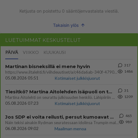
Ketjusta on poistettu
0
sääntöjenvastaista viestiä.
Takaisin ylös
LUETUIMMAT KESKUSTELUT
PÄIVÄ
VIIKKO
KUUKAUSI
317
Martinan bisneksillä ei mene hyvin
1486
https://www.iltalehti.fi/viihdeuutiset/a/c46da6ab-340f-4790-aaa7-0865eed2336 Yrityksen konkurssihakemus on tullut kärä
05.08.2026 05:51
Kotimaiset julkkisjuorut
31
Tiesitkö? Martina Aitolehden isäpuoli on tämä suosittu laulaja
1209
Martina Aitolehti on seurattu julkisuuden henkilö. Lähipiiriin mahtuu muitakin tunnettuja henkilöitä. Tiesitkö, että Ma
05.08.2026 07:23
Kotimaiset julkkisjuorut
465
Jos SDP ei voita reilusti, persut kumoavat demokratian Suomesta
989
Näin tekisi ainakin Rydman seuratessaan idolinsa Trumpin mallia https://www.is.fi/politiikka/art-2000012187244.html
06.08.2026 09:02
Maailman menoa