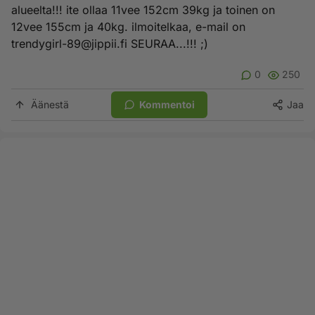
alueelta!!! ite ollaa 11vee 152cm 39kg ja toinen on
12vee 155cm ja 40kg. ilmoitelkaa, e-mail on
trendygirl-89@jippii.fi
SEURAA...!!! ;)
0
250
Äänestä
Kommentoi
Jaa