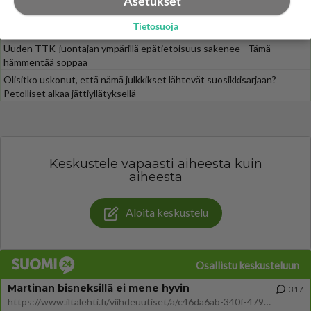
Asetukset
Muistatko? Kädestä suuhun elävä Satu sai jättimäisen rahasalkun
Tietosuoja
Henry-miljonääriltä
Uuden TTK-juontajan ympärillä epätietoisuus sakenee - Tämä
hämmentää soppaa
Olisitko uskonut, että nämä julkkikset lähtevät suosikkisarjaan?
Petolliset alkaa jättiyllätyksellä
Keskustele vapaasti aiheesta kuin
aiheesta
Aloita keskustelu
Osallistu keskusteluun
Martinan bisneksillä ei mene hyvin
317
https://www.iltalehti.fi/viihdeuutiset/a/c46da6ab-340f-4790-aaa7-0865eed2336 Yrityksen konkurssihakemus on tullut kärä