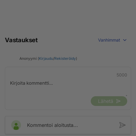
Vastaukset
Vanhimmat
Anonyymi (
Kirjaudu
/
Rekisteröidy
)
5000
Lähetä
Kommentoi aloitusta...