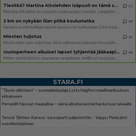
Tiesitkö? Martina Aitolehden isäpuoli on tämä suosittu laulaja
31
Martina Aitolehti on seurattu julkisuuden henkilö. Lähipiiriin mahtuu muitakin tunnettuja henkilöitä. Tiesitkö, että Ma
2 km on nykyään liian pitkä koulumatka
99
Hesarissa päivitellään lapset joutuu nyt kulkemaan 2 km kouluun jösses. Ruostefillarilla tuo matka menee vaikka miten äk
Miesten tuijotus
42
Mutta mies vain tuijottaa, siinä vaiheessa käännän itse pään pois. Mikä juttu? Yleensä jos joku tuijottaa tai katsoo, hä
Uusioperheen aikuiset lapset tyhjentää jääkaapin käydessään
44
Miten selvittäisitte seuraavan ongelman, meillä on uusioperhe, minulla teini-ikäiset lapset ja puolisolla aikuiset, jotk
STARA.FI
”Täysin yllättäen” – suomalaislaulaja Lotta Hagfors maailmankuuluun
sirkukseen
Perseidit hipovat maapalloa – näinä aikoina kannattaa katsoa taivaalle
Tanssii Tähtien Kanssa -tanssiparit paljastettiin – Vappu Pimiä jätti
suosikkiohjelman