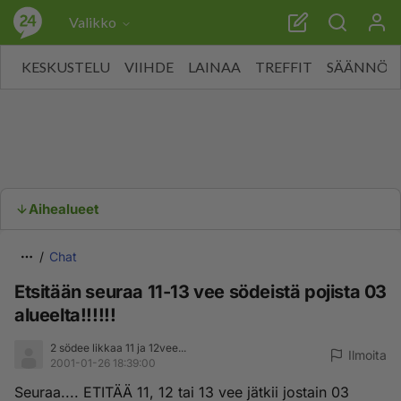
Valikko
KESKUSTELU
VIIHDE
LAINAA
TREFFIT
SÄÄNNÖT
Aihealueet
Chat
Etsitään seuraa 11-13 vee södeistä pojista 03
alueelta!!!!!!
2 södee likkaa 11 ja 12vee...
Ilmoita
2001-01-26 18:39:00
Seuraa.... ETITÄÄ 11, 12 tai 13 vee jätkii jostain 03