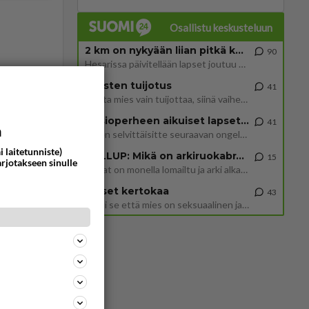
Osallistu keskusteluun
2 km on nykyään liian pitkä koulumatka
90
Hesarissa päivitellään lapset joutuu nyt kulkemaan 2 km kouluun jösses. Ruostefillarilla tuo matka menee vaikka miten äk
Miesten tuijotus
41
Mutta mies vain tuijottaa, siinä vaiheessa käännän itse pään pois. Mikä juttu? Yleensä jos joku tuijottaa tai katsoo, hä
Uusioperheen aikuiset lapset tyhjentää jääkaapin käydessään
41
a
Miten selvittäisitte seuraavan ongelman, meillä on uusioperhe, minulla teini-ikäiset lapset ja puolisolla aikuiset, jotk
415
i laitetunniste)
GALLUP: Mikä on arkiruokabravuurisi?
15
arjotakseen sinulle
1728
Siinäpä se kysymys on otsikossa. Mitäpä siis tuot/toisit pöytään parisuhteessa? Oletko mies vai nainen? Koetko sen mitä
Lomat on monella lomailtu ja arki alkaa. Se voi tarkoittaa myös sitä, että grillailut on grillattu ja palataan arjen ruo
Naiset kertokaa
43
Miksi se että mies on seksuaalinen ja haluaa seksiä ja te olette hänen mielestänne haluttava on vastenmielistä? Mikä sii
296
1156
https://www.iltalehti.fi/viihdeuutiset/a/c46da6ab-340f-4790-aaa7-0865eed2336 Yrityksen konkurssihakemus on tullut kärä
88
976
Hesarissa päivitellään lapset joutuu nyt kulkemaan 2 km kouluun jösses. Ruostefillarilla tuo matka menee vaikka miten äk