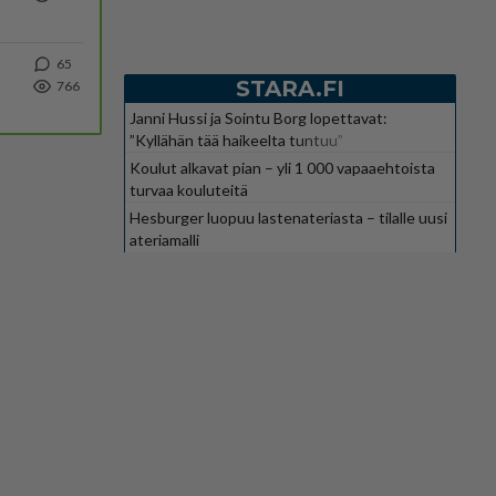
65
STARA.FI
766
Janni Hussi ja Sointu Borg lopettavat:
”Kyllähän tää haikeelta tuntuu”
Koulut alkavat pian – yli 1 000 vapaaehtoista
turvaa kouluteitä
Hesburger luopuu lastenateriasta – tilalle uusi
ateriamalli