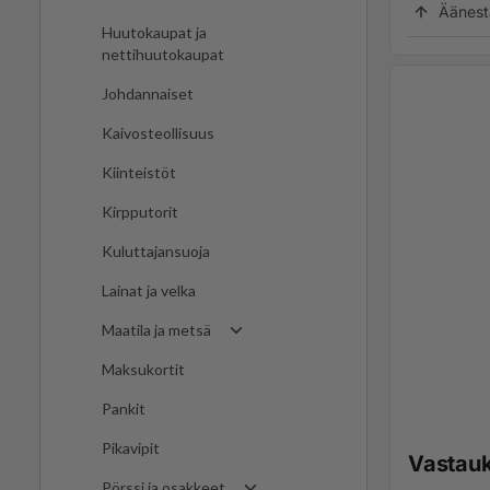
Äänest
Huutokaupat ja
nettihuutokaupat
Johdannaiset
Kaivosteollisuus
Kiinteistöt
Kirpputorit
Kuluttajansuoja
Lainat ja velka
Maatila ja metsä
Maksukortit
Pankit
Pikavipit
Vastau
Pörssi ja osakkeet