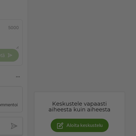
5000
tä
Keskustele vapaasti
ommentoi
aiheesta kuin aiheesta
Aloita keskustelu