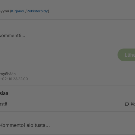
yymi (
Kirjaudu
/
Rekisteröidy
)
Lähe
n myöhään
-02-16 23:22:00
siaa
estä
K
Kommentoi aloitusta...