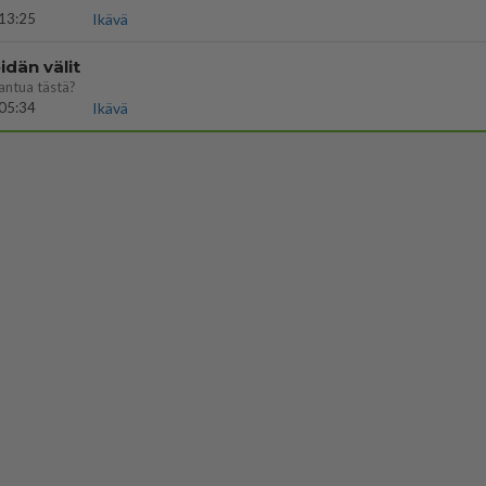
13:25
Ikävä
dän välit
antua tästä?
05:34
Ikävä