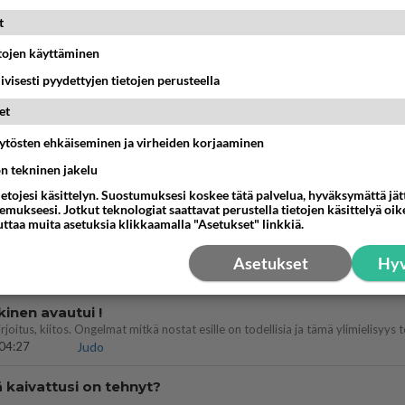
 Martina Aitolehden isäpuoli on tämä suosittu laulaja
t
07:23
Kotimaiset julkkisjuorut
etojen käyttäminen
iivisesti pyydettyjen tietojen perusteella
a ja kaivattuasi
??
et
18:50
Ikävä
äytösten ehkäiseminen ja virheiden korjaaminen
ies
ön tekninen jakelu
lleen kun on oikea aika. Sitä ei voi mikään eikä kukaan estää <3 <3
ietojesi käsittelyn. Suostumuksesi koskee tätä palvelua, hyväksymättä jä
15:01
Ikävä
mukseesi. Jotkut teknologiat saattavat perustella tietojen käsittelyä oike
uttaa muita asetuksia klikkaamalla "Asetukset" linkkiä.
t hänen ajattelevan sinusta?
Asetukset
Hyv
18:30
Ikävä
kinen avautui !
04:27
Judo
ä kaivattusi on tehnyt?