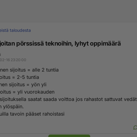
eistä taloudesta
joitan pörssissä teknoihin, lyhyt oppimäärä
i
02-16 23:20:00
nen sijoitus = alle 2 tuntia
oitus = 2-5 tuntia
nen sijoitus = yön yli
ijoitus = yli vuorokauden
sijoituksella saatat saada voittoa jos rahastot sattuvat ved
in ylöspäin.
uilla tavoin pääset rahoistasi