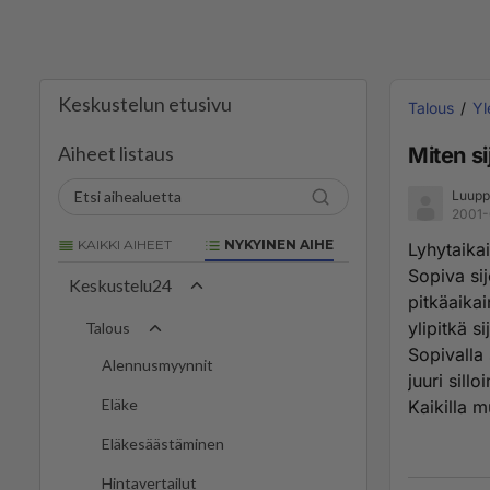
Keskustelun etusivu
Talous
Yl
Aiheet listaus
Miten si
Luupp
2001-
KAIKKI AIHEET
NYKYINEN AIHE
Lyhytaikai
Sopiva sij
Keskustelu24
pitkäaikai
ylipitkä s
Talous
Sopivalla 
Alennusmyynnit
juuri sillo
Eläke
Kaikilla m
Eläkesäästäminen
Hintavertailut