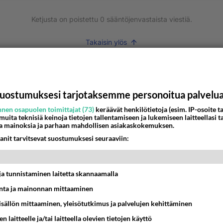
Ketjusta on poistettu
0
sääntöjenvastaista viestiä.
Takaisin ylös
MMAT KESKUSTELUT
IKKO
KUUKAUSI
uostumuksesi tarjotaksemme personoitua palvelu
t pöytään parisuhteessa?
nen osapuolen toimittajat (73)
keräävät henkilötietoja (esim. IP-osoite ta
 muita teknisiä keinoja tietojen tallentamiseen ja lukemiseen laitteellasi t
a mainoksia ja parhaan mahdollisen asiakaskokemuksen.
16:53
Sinkut
anit tarvitsevat suostumuksesi seuraaviin:
bisneksillä ei mene hyvin
05:51
Kotimaiset julkkisjuorut
t ja tunnistaminen laitetta skannaamalla
ta ja mainonnan mittaaminen
nykyään liian pitkä koulumatka
sisällön mittaaminen, yleisötutkimus ja palvelujen kehittäminen
10:07
Lieksa
n laitteelle ja/tai laitteella olevien tietojen käyttö