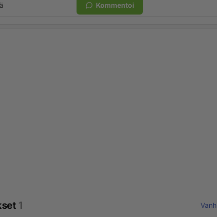
ä
Kommentoi
kset
1
Vanh