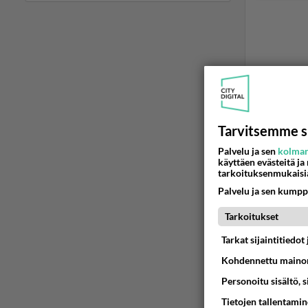
LUETUI
PÄIVÄ
VI
Tarvitsemme s
Mitä tuo
Palvelu ja sen
kolman
käyttäen evästeitä ja
tarkoituksenmukaisi
04.08.2026 
Palvelu ja sen kumpp
Martinan 
Tarkoitukset
05.08.2026 
Tarkat sijaintitiedo
Kohdennettu mainon
2 km on 
Personoitu sisältö, 
04.08.2026 
Tietojen tallentamine