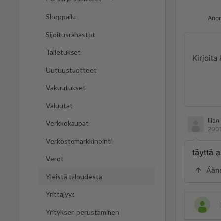
Shoppailu
Anon
Sijoitusrahastot
Talletukset
Uutuustuotteet
Vakuutukset
Valuutat
liia
Verkkokaupat
2001
Verkostomarkkinointi
täyttä a
Verot
Ään
Yleistä taloudesta
Yrittäjyys
Yrityksen perustaminen