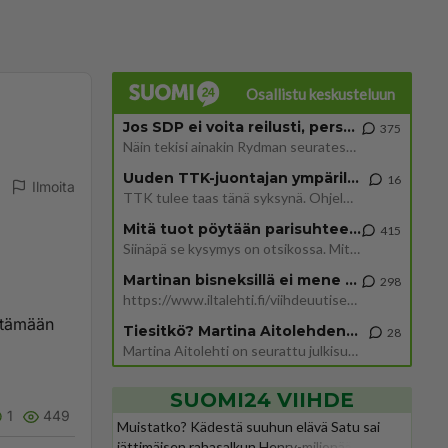
Osallistu keskusteluun
Jos SDP ei voita reilusti, persut kumoavat demokratian Suomesta
375
Näin tekisi ainakin Rydman seuratessaan idolinsa Trumpin mallia https://www.is.fi/politiikka/art-2000012187244.html
Uuden TTK-juontajan ympärillä epätietoisuus sakenee - Nyt MTV hämmentää soppaa
16
Ilmoita
TTK tulee taas tänä syksynä. Ohjelman uudet tähtioppilaat julkistetaan torstaina 6. elokuuta klo 14 alkavassa lehdistö
Mitä tuot pöytään parisuhteessa?
415
Siinäpä se kysymys on otsikossa. Mitäpä siis tuot/toisit pöytään parisuhteessa? Oletko mies vai nainen? Koetko sen mitä
Martinan bisneksillä ei mene hyvin
298
https://www.iltalehti.fi/viihdeuutiset/a/c46da6ab-340f-4790-aaa7-0865eed2336 Yrityksen konkurssihakemus on tullut kärä
ättämään
Tiesitkö? Martina Aitolehden isäpuoli on tämä suosittu laulaja
28
Martina Aitolehti on seurattu julkisuuden henkilö. Lähipiiriin mahtuu muitakin tunnettuja henkilöitä. Tiesitkö, että Ma
SUOMI24 VIIHDE
1
449
Muistatko? Kädestä suuhun elävä Satu sai
jättimäisen rahasalkun Henry-miljonääriltä