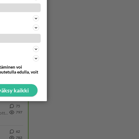
28
946
Martina Aitolehti on seurattu julkisuuden henkilö. Lähipiiriin mahtuu muitakin tunnettuja henkilöitä. Tiesitkö, että Ma
55
868
40
809
ttäminen voi
utetulla edulla, voit
60
800
äksy kaikki
75
797
Olipa hyvä kirjoitus, kiitos. Ongelmat mitkä nostat esille on todellisia ja tämä ylimielisyys totta ja se näkyy kaikessa
62
783