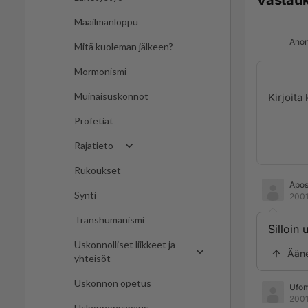
Vastau
Maailmanloppu
Anon
Mitä kuoleman jälkeen?
Mormonismi
Muinaisuskonnot
Profetiat
Rajatieto
Rukoukset
Apos
Synti
2001
Transhumanismi
Silloin
Uskonnolliset liikkeet ja
Ään
yhteisöt
Uskonnon opetus
Ufo
2001
Uskonnonvapaus