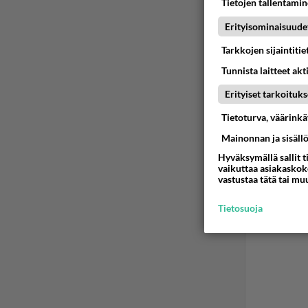
Tietojen tallentamine
2
Erityisominaisuude
Sex
Ufoma
Tarkkojen sijaintiti
kaikk
Tunnista laitteet akt
ajatt
Lue l
Erityiset tarkoituks
Jumala
Tietoturva, väärink
Mainonnan ja sisäll
Pistä 
Hyväksymällä sallit t
Ää
vaikuttaa asiakaskoke
vastustaa tätä tai mu
Tietosuoja