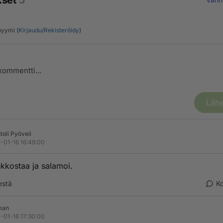
kset
5
yymi (
Kirjaudu
/
Rekisteröidy
)
Lähe
toli Pyöveli
-01-16 16:48:00
 ukkostaa ja salamoi.
estä
K
man
-01-16 17:30:00