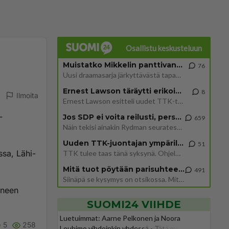
Osallistu keskusteluun
Muistatko Mikkelin panttivankidraaman?
76
Uusi draamasarja järkyttävästä tapauksesta on tulossa. Tositapahtumiin perustuva sarja ammentaa vuoden 1986 Mikkelin pan
Ernest Lawson täräytti erikoisen heiton TTK-lehdistötilaisuudessa: " Onko tässä tarkoituksena...?"
8
Ilmoita
Ernest Lawson esitteli uudet TTK-tähtioppilaat ja opettajat torstaina 6.8. lehdistölle. Tulevalla kaudella on yksi hausk
-
Jos SDP ei voita reilusti, persut kumoavat demokratian Suomesta
659
Näin tekisi ainakin Rydman seuratessaan idolinsa Trumpin mallia https://www.is.fi/politiikka/art-2000012187244.html
Uuden TTK-juontajan ympärillä epätietoisuus sakenee - Nyt MTV hämmentää soppaa
51
ssa, Lähi-
TTK tulee taas tänä syksynä. Ohjelman uudet tähtioppilaat julkistetaan torstaina 6. elokuuta klo 14 alkavassa lehdistö
Mitä tuot pöytään parisuhteessa?
491
Siinäpä se kysymys on otsikossa. Mitäpä siis tuot/toisit pöytään parisuhteessa? Oletko mies vai nainen? Koetko sen mitä
aneen
SUOMI24 VIIHDE
Luetuimmat: Aarne Pelkonen ja Noora
5
258
Louhimo vihdoinkin yhdessä - Tätä moni jo