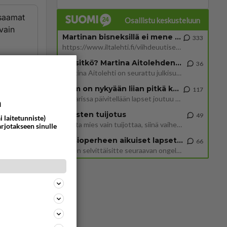
 saamat
Osallistu keskusteluun
vain
Martinan bisneksillä ei mene hyvin
333
https://www.iltalehti.fi/viihdeuutiset/a/c46da6ab-340f-4790-aaa7-0865eed2336 Yrityksen konkurssihakemus on tullut kärä
Tiesitkö? Martina Aitolehden isäpuoli on tämä suosittu laulaja
36
Martina Aitolehti on seurattu julkisuuden henkilö. Lähipiiriin mahtuu muitakin tunnettuja henkilöitä. Tiesitkö, että Ma
ommentoi
2 km on nykyään liian pitkä koulumatka
117
Hesarissa päivitellään lapset joutuu nyt kulkemaan 2 km kouluun jösses. Ruostefillarilla tuo matka menee vaikka miten äk
a
Miesten tuijotus
49
i laitetunniste)
Mutta mies vain tuijottaa, siinä vaiheessa käännän itse pään pois. Mikä juttu? Yleensä jos joku tuijottaa tai katsoo, hä
arjotakseen sinulle
 kuinka
Uusioperheen aikuiset lapset tyhjentää jääkaapin käydessään
66
haluat
Miten selvittäisitte seuraavan ongelman, meillä on uusioperhe, minulla teini-ikäiset lapset ja puolisolla aikuiset, jotk
a loppu,
ommentoi