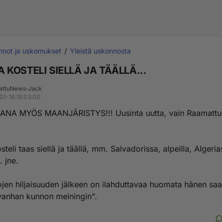
nnot ja uskomukset
Yleistä uskonnosta
 KOSTELI SIELLÄ JA TÄÄLLÄ...
attuNews-Jack
01-16 15:03:00
NA MYÖS MAANJÄRISTYS!!! Uusinta uutta, vain Raamattu
.
teli taas siellä ja täällä, mm. Salvadorissa, alpeilla, Algeria
. jne.
ojen hiljaisuuden jälkeen on ilahduttavaa huomata hänen sa
"vanhan kunnon meiningin".