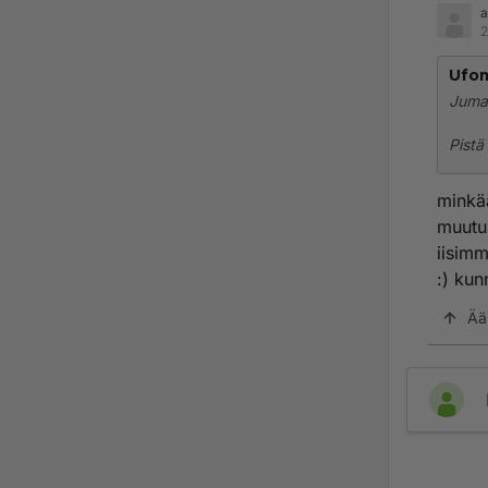
a
2
Ufo
Jumal
Pistä
minkää
muutu 
iisimm
:) kun
Ää