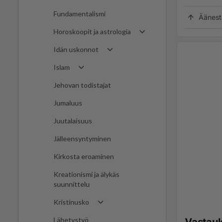
Fundamentalismi
Äänest
Horoskoopit ja astrologia
Idän uskonnot
Islam
Jehovan todistajat
Jumaluus
Juutalaisuus
Jälleensyntyminen
Kirkosta eroaminen
Kreationismi ja älykäs
suunnittelu
Kristinusko
Lähetystyö