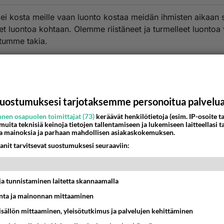
ei kosta meille vaan luonto kostaa meidän ihmisten aikaan
t luontoa kohtaan. Olemme riistäneet ja turmelleet luontoa 
tumme takia.
n negatiivinen stressi saa aikaan luonnonmullistuksia.
estä
K
uostumuksesi tarjotaksemme personoitua palvelu
SexyDancer
nen osapuolen toimittajat (73)
keräävät henkilötietoja (esim. IP-osoite ta
001-01-16 23:23:00
 muita teknisiä keinoja tietojen tallentamiseen ja lukemiseen laitteellasi t
a mainoksia ja parhaan mahdollisen asiakaskokemuksen.
 viestisäs on mielestäin asiaa, mutta ookkos ikinä ajatellu
anit tarvitsevat suostumuksesi seuraaviin:
 on kaikki, eikä suinkaan pelkkä "positiivinen energia" jos 
 trip on tässä ni ajattele sitä kuinka Jeesus on kaiken alku j
sias.
t ja tunnistaminen laitetta skannaamalla
nestä
K
ta ja mainonnan mittaaminen
sisällön mittaaminen, yleisötutkimus ja palvelujen kehittäminen
Ufoman