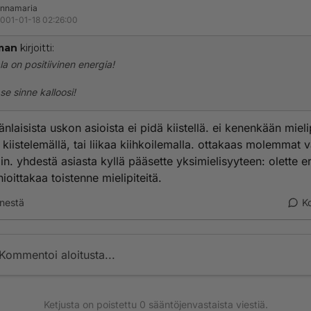
nnamaria
001-01-18 02:26:00
man
kirjoitti:
a on positiivinen energia!
 se sinne kalloosi!
nlaisista uskon asioista ei pidä kiistellä. ei kenenkään miel
kiistelemällä, tai liikaa kiihkoilemalla. ottakaas molemmat 
in. yhdestä asiasta kyllä pääsette yksimielisyyteen: olette er
nioittakaa toistenne mielipiteitä.
nestä
K
Kommentoi aloitusta...
Ketjusta on poistettu
0
sääntöjenvastaista viestiä.