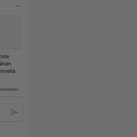
ipide
vähän
imieltä.
ommentoi