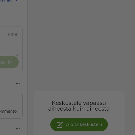
5000
tä
Keskustele vapaasti
aiheesta kuin aiheesta
ommentoi
Aloita keskustelu