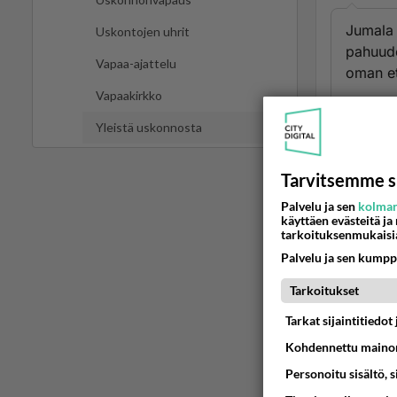
Jumala 
Uskontojen uhrit
pahuude
Vapaa-ajattelu
oman e
Vapaakirkko
Ihmiste
Yleistä uskonnosta
Ään
Tarvitsemme s
Palvelu ja sen
kolman
2
käyttäen evästeitä ja
tarkoituksenmukaisi
Ufoman
Palvelu ja sen kumpp
Jumala
ruveta
Tarkoitukset
joka a
Tarkat sijaintitiedo
Ää
Kohdennettu mainon
Personoitu sisältö, 