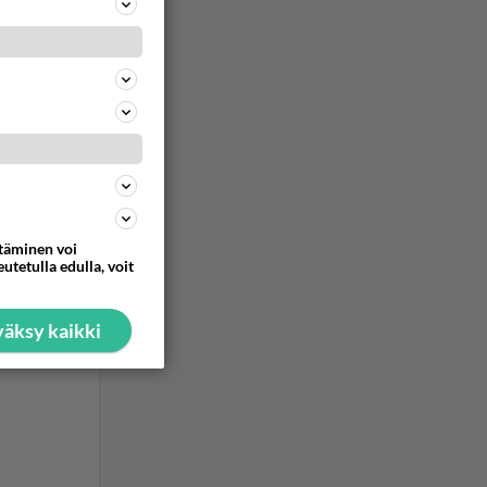
Jumala on
 tässä ni
ttäminen voi
ommentoi
utetulla edulla, voit
äksy kaikki