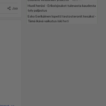
odotti
Huoli heräsi - Erikoisjoukot tulevasta kaudesta
Jaa
tyly paljastus
Esko Eerikäinen lopetti testosteronit kesäksi -
Tämä ikävä vaikutus iski heti
immat