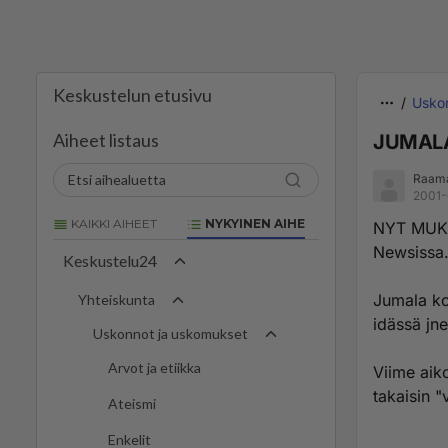
Keskustelun etusivu
Usko
Aiheet listaus
JUMALA
Raam
2001-
KAIKKI AIHEET
NYKYINEN AIHE
NYT MUKA
Newsissa
Keskustelu24
Jumala kos
Yhteiskunta
idässä jne
Uskonnot ja uskomukset
Arvot ja etiikka
Viime aik
takaisin 
Ateismi
Enkelit