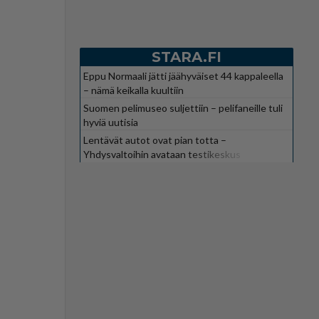
STARA.FI
Eppu Normaali jätti jäähyväiset 44 kappaleella
– nämä keikalla kuultiin
Suomen pelimuseo suljettiin – pelifaneille tuli
hyviä uutisia
Lentävät autot ovat pian totta –
Yhdysvaltoihin avataan testikeskus