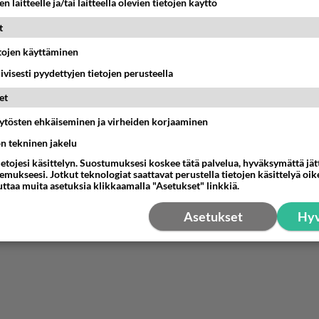
n laitteelle ja/tai laitteella olevien tietojen käyttö
001-01-17 15:10:00
t
yDancer
kirjoitti:
n viestisäs on mielestäin asiaa, mutta ookkos ikinä ajatellu kuinka 
etojen käyttäminen
i, eikä suinkaan pelkkä "positiivinen energia" jos haluat ruveta trip on
iivisesti pyydettyjen tietojen perusteella
ele sitä kuinka Jeesus on kaiken alku ja loppu, joka asias.
isää
et
 on positiivinen energia!
äytösten ehkäiseminen ja virheiden korjaaminen
ön tekninen jakelu
se sinne kalloosi!
ietojesi käsittelyn. Suostumuksesi koskee tätä palvelua, hyväksymättä jä
nestä
K
mukseesi. Jotkut teknologiat saattavat perustella tietojen käsittelyä oike
uttaa muita asetuksia klikkaamalla "Asetukset" linkkiä.
Asetukset
Hyv