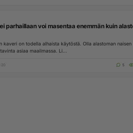
ei parhaillaan voi masentaa enemmän kuin alas
ri on todella alhaista käytöstä. Olla alastoman naisen vieressä
on turhauttavinta asiaa maailmassa. Li...
1:20
5