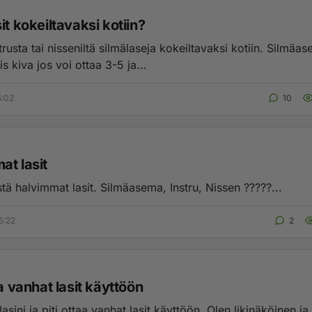
it kokeiltavaksi kotiin?
rusta tai nisseniltä silmälaseja kokeiltavaksi kotiin. Silmäas
is kiva jos voi ottaa 3-5 ja...
5:02
10
at lasit
tä halvimmat lasit. Silmäasema, Instru, Nissen ?????...
5:22
2
aa vanhat lasit käyttöön
asini ja piti ottaa vanhat lasit käyttöön. Olen likinäköinen ja