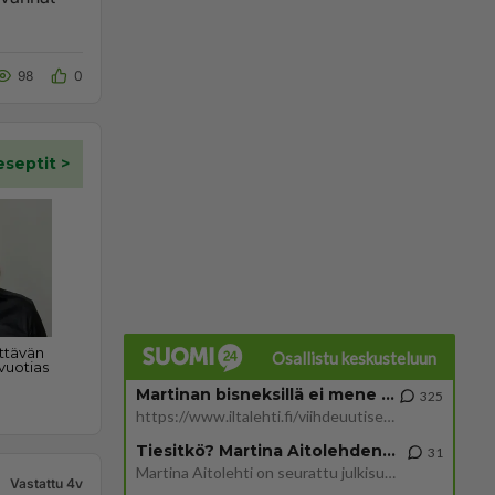
98
0
Osallistu keskusteluun
Martinan bisneksillä ei mene hyvin
325
https://www.iltalehti.fi/viihdeuutiset/a/c46da6ab-340f-4790-aaa7-0865eed2336 Yrityksen konkurssihakemus on tullut kärä
Tiesitkö? Martina Aitolehden isäpuoli on tämä suosittu laulaja
31
Martina Aitolehti on seurattu julkisuuden henkilö. Lähipiiriin mahtuu muitakin tunnettuja henkilöitä. Tiesitkö, että Ma
Vastattu 4v