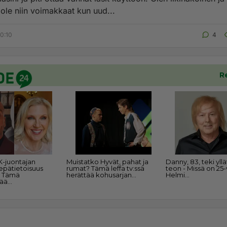
t ole niin voimakkaat kun uud...
0:10
4