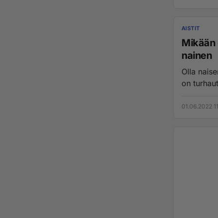
AISTIT
Mikään 
nainen
Olla naisen kave
01.06.2022 1