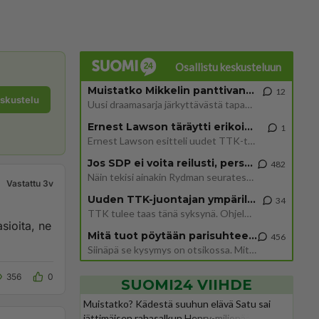
Osallistu keskusteluun
Muistatko Mikkelin panttivankidraaman?
12
eskustelu
Uusi draamasarja järkyttävästä tapauksesta on tulossa. Tositapahtumiin perustuva sarja ammentaa vuoden 1986 Mikkelin pan
Ernest Lawson täräytti erikoisen heiton TTK-lehdistötilaisuudessa: " Onko tässä tarkoituksena...?"
1
Ernest Lawson esitteli uudet TTK-tähtioppilaat ja opettajat torstaina 6.8. lehdistölle. Tulevalla kaudella on yksi hausk
Jos SDP ei voita reilusti, persut kumoavat demokratian Suomesta
482
Näin tekisi ainakin Rydman seuratessaan idolinsa Trumpin mallia https://www.is.fi/politiikka/art-2000012187244.html
Vastattu 3v
Uuden TTK-juontajan ympärillä epätietoisuus sakenee - Nyt MTV hämmentää soppaa
34
TTK tulee taas tänä syksynä. Ohjelman uudet tähtioppilaat julkistetaan torstaina 6. elokuuta klo 14 alkavassa lehdistö
sioita, ne
Mitä tuot pöytään parisuhteessa?
456
Siinäpä se kysymys on otsikossa. Mitäpä siis tuot/toisit pöytään parisuhteessa? Oletko mies vai nainen? Koetko sen mitä
356
0
SUOMI24 VIIHDE
Muistatko? Kädestä suuhun elävä Satu sai
jättimäisen rahasalkun Henry-miljonääriltä