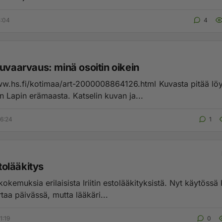
5:04
4
uvaarvaus: minä osoitin oikein
s.fi/kotimaa/art-2000008864126.html Kuvasta pitää löytää
rajavartijan Lapin erämaasta. Katselin kuvan ja...
6:24
1
stolääkitys
okemuksia erilaisista Iriitin estolääkityksistä. Nyt käytössä
rtaa päivässä, mutta lääkäri...
1:19
0