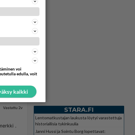
Vastattu 4v
nnys
ttäminen voi
utetulla edulla, voit
83
0
äksy kaikki
Vastattu 2v
STARA.FI
Lentomatkustajan laukusta löytyi varastettuja
historiallisia tykinkuulia
Janni Hussi ja Sointu Borg lopettavat: