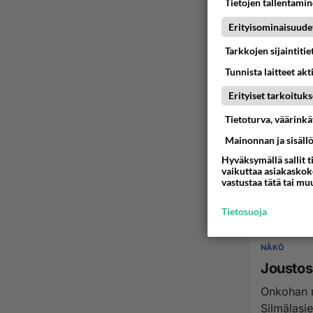
Tietojen tallentamine
Erityisominaisuude
Tarkkojen sijaintiti
Tunnista laitteet akt
Erityiset tarkoituks
NÄKÖ
Tietoturva, väärink
Yksiteh
Mainonnan ja sisäll
niin saako
Hyväksymällä sallit t
etäisyyde
vaikuttaa asiakaskoke
vastustaa tätä tai mu
20.06.2022 1
Tietosuoja
NÄKÖ
Joustos
Onkohan nyky
Silmälasie