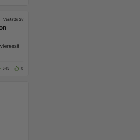
Vastattu 2v
ton
545
0