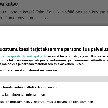
va katse
uu tuijottava katse? Esim. Sauli Niinistöllä on usein kuvissa 
en jähmettynyt ilme silmissä...
5:59
2
uostumuksesi tarjotaksemme personoitua palvelu
nen osapuolen toimittajat (73)
keräävät henkilötietoja (esim. IP-osoite ta
 muita teknisiä keinoja tietojen tallentamiseen ja lukemiseen laitteellasi t
a mainoksia ja parhaan mahdollisen asiakaskokemuksen.
anit tarvitsevat suostumuksesi seuraaviin:
t ja tunnistaminen laitetta skannaamalla
ta ja mainonnan mittaaminen
sisällön mittaaminen, yleisötutkimus ja palvelujen kehittäminen