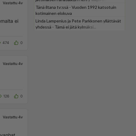
Vastattu 4v
Tänä iltana tv:ssä - Vuoden 1992 katsotuin
kotimainen elokuva
emalta ei
Linda Lampenius ja Pete Parkkonen yllättävät
yhdessä - Tämä ei jätä kylmäksi...
474
0
Vastattu 4v
126
0
Vastattu 4v
 vanhat