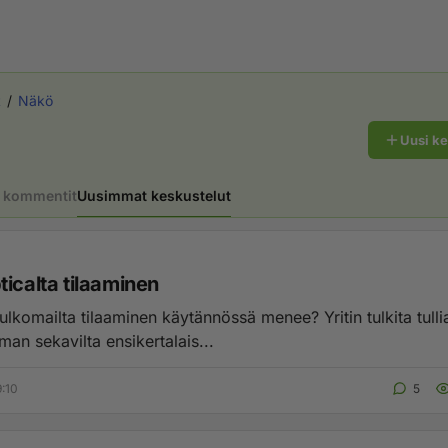
t
Näkö
Uusi k
 kommentit
Uusimmat keskustelut
icalta tilaaminen
ulkomailta tilaaminen käytännössä menee? Yritin tulkita tullia
man sekavilta ensikertalais...
9:10
5