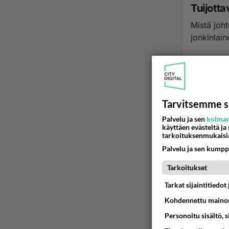
Tuijotta
Mistä joht
jonkinlain
22.06.2022 1
Tarvitsemme s
Palvelu ja sen
kolman
käyttäen evästeitä ja
tarkoituksenmukaisi
Palvelu ja sen kumpp
Tarkoitukset
Tarkat sijaintitiedo
Kohdennettu mainon
Personoitu sisältö, 