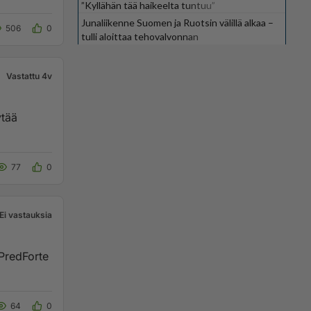
”Kyllähän tää haikeelta tuntuu”
Junaliikenne Suomen ja Ruotsin välillä alkaa –
506
0
tulli aloittaa tehovalvonnan
Vastattu 4v
77
0
Ei vastauksia
 PredForte
64
0