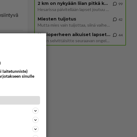
2 km on nykyään liian pitkä koulumatka
99
Hesarissa päivitellään lapset joutuu nyt kulkemaan 2 km kouluun jösses. Ruostefillarilla tuo matka menee vaikka miten äk
esiintyvä
Miesten tuijotus
42
Mutta mies vain tuijottaa, siinä vaiheessa käännän itse pään pois. Mikä juttu? Yleensä jos joku tuijottaa tai katsoo, hä
Uusioperheen aikuiset lapset tyhjentää jääkaapin käydessään
44
142
0
Miten selvittäisitte seuraavan ongelman, meillä on uusioperhe, minulla teini-ikäiset lapset ja puolisolla aikuiset, jotk
a
i laitetunniste)
arjotakseen sinulle