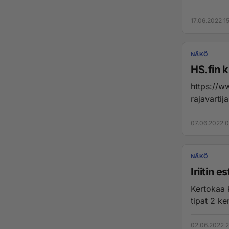
17.06.2022 1
NÄKÖ
HS.fin k
https://www.h
07.06.2022 0
NÄKÖ
Iriitin e
Kertokaa k
tipat 2 ke
02.06.2022 2