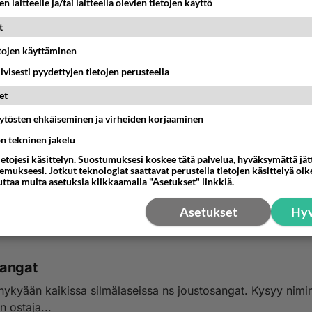
n laitteelle ja/tai laitteella olevien tietojen käyttö
t
etojen käyttäminen
iivisesti pyydettyjen tietojen perusteella
et
äytösten ehkäiseminen ja virheiden korjaaminen
olasien arvoista pikkuinen muutos, ADD:n piene
ön tekninen jakelu
 sitten sillä melko hyvin toimivat lasit esim. pc:n monitorin
ietojesi käsittelyn. Suostumuksesi koskee tätä palvelua, hyväksymättä jä
lle, joka on enemmän mitä lukemisen 30 ...
mukseesi. Jotkut teknologiat saattavat perustella tietojen käsittelyä oike
uttaa muita asetuksia klikkaamalla "Asetukset" linkkiä.
8:56
3
Asetukset
Hyv
angat
ään kaikissa silmälaseissa ns joustosangat. Kysyy nimimerkki .
n ostaja...