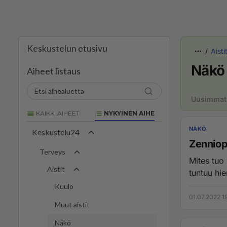
Keskustelun etusivu
Aisti
Näkö
Aiheet listaus
Uusimmat
KAIKKI AIHEET
NYKYINEN AIHE
NÄKÖ
Keskustelu24
Zenniopt
Terveys
Mites tuo 
Aistit
tuntuu hie
Kuulo
01.07.2022 1
Muut aistit
Näkö