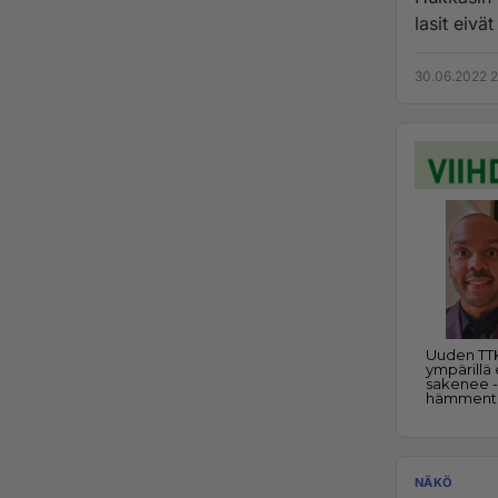
lasit eivä
30.06.2022 2
NÄKÖ