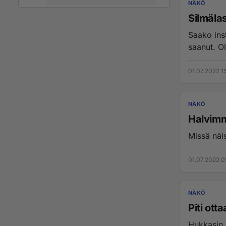
NÄKÖ
Silmälas
Saako inst
saanut. Ol
01.07.2022 1
NÄKÖ
Halvimm
Missä näis
01.07.2022 0
NÄKÖ
Piti ott
Hukkasin l