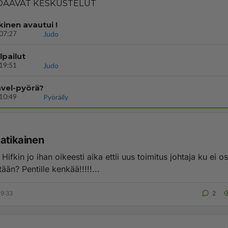
AAVAT KESKUSTELUT
kinen avautui !
07:27
Judo
lpailut
19:51
Judo
avel-pyörä?
10:49
Pyöräily
matikainen
Hifkin jo ihan oikeesti aika ettii uus toimitus johtaja ku ei o
tään? Pentille kenkää!!!!!...
9:33
2