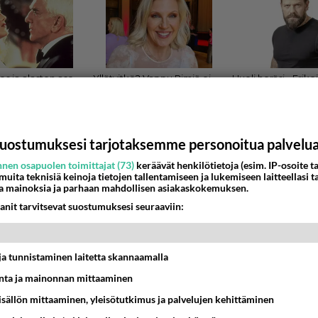
uostumuksesi tarjotaksemme personoitua palvelu
nen osapuolen toimittajat (73)
keräävät henkilötietoja (esim. IP-osoite ta
 muita teknisiä keinoja tietojen tallentamiseen ja lukemiseen laitteellasi t
ksi
a mainoksia ja parhaan mahdollisen asiakaskokemuksen.
mä joukkue voi olla näin surkea? Arvuuttelee mies Tampereel
anit tarvitsevat suostumuksesi seuraaviin:
0:56
11
t ja tunnistaminen laitetta skannaamalla
ta ja mainonnan mittaaminen
sisällön mittaaminen, yleisötutkimus ja palvelujen kehittäminen