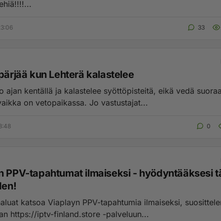
hiä!!!!...
23:06
33
pärjää kun Lehterä kalastelee
 ajan kentällä ja kalastelee syöttöpisteitä, eikä vedä suora
syötöstä vaikka on vetopaikassa. Jo vastustajat...
3:48
0
n PPV-tapahtumat ilmaiseksi - hyödyntääksesi 
den!
haluat katsoa Viaplayn PPV-tapahtumia ilmaiseksi, suosittele
n https://iptv-finland.store -palveluun...