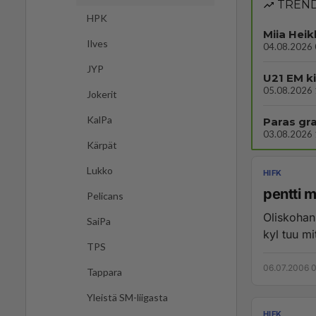
TREND
HPK
Miia Heik
Ilves
04.08.2026 
JYP
U21 EM ki
05.08.2026 
Jokerit
KalPa
Paras gr
03.08.2026 
Kärpät
Lukko
HIFK
pentti 
Pelicans
Oliskohan 
SaiPa
kyl tuu mi
TPS
06.07.2006 0
Tappara
Yleistä SM-liigasta
HIFK