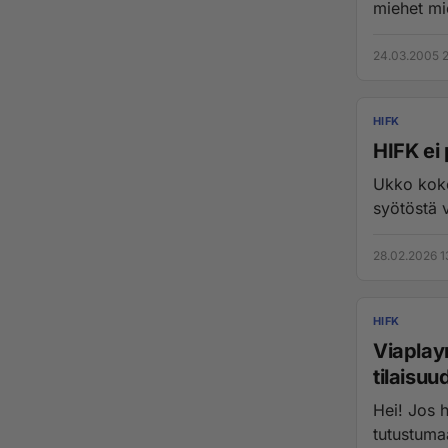
miehet mie
24.03.2005 
HIFK
HIFK ei 
Ukko koko
28.02.2026 1
HIFK
Viaplay
tilaisuu
Hei! Jos 
tutustumaa