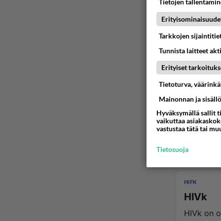
Tietojen tallentamine
Erityisominaisuude
Tarkkojen sijaintiti
Tunnista laitteet akt
Erityiset tarkoituks
Tietoturva, väärink
Mainonnan ja sisäll
Hyväksymällä sallit t
vaikuttaa asiakaskoke
vastustaa tätä tai mu
Tietosuoja
HIFK
HIVk
HIVk on omalla taso