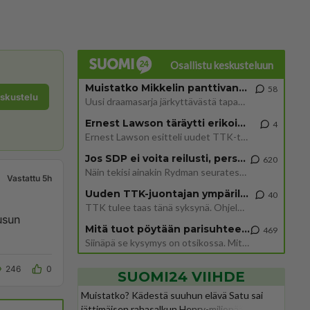
Osallistu keskusteluun
Muistatko Mikkelin panttivankidraaman?
58
eskustelu
Uusi draamasarja järkyttävästä tapauksesta on tulossa. Tositapahtumiin perustuva sarja ammentaa vuoden 1986 Mikkelin pan
Ernest Lawson täräytti erikoisen heiton TTK-lehdistötilaisuudessa: " Onko tässä tarkoituksena...?"
4
Ernest Lawson esitteli uudet TTK-tähtioppilaat ja opettajat torstaina 6.8. lehdistölle. Tulevalla kaudella on yksi hausk
Jos SDP ei voita reilusti, persut kumoavat demokratian Suomesta
620
Näin tekisi ainakin Rydman seuratessaan idolinsa Trumpin mallia https://www.is.fi/politiikka/art-2000012187244.html
Vastattu 5h
Uuden TTK-juontajan ympärillä epätietoisuus sakenee - Nyt MTV hämmentää soppaa
40
TTK tulee taas tänä syksynä. Ohjelman uudet tähtioppilaat julkistetaan torstaina 6. elokuuta klo 14 alkavassa lehdistö
usun
Mitä tuot pöytään parisuhteessa?
469
Siinäpä se kysymys on otsikossa. Mitäpä siis tuot/toisit pöytään parisuhteessa? Oletko mies vai nainen? Koetko sen mitä
246
0
SUOMI24 VIIHDE
Muistatko? Kädestä suuhun elävä Satu sai
jättimäisen rahasalkun Henry-miljonääriltä