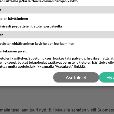
n laitteelle ja/tai laitteella olevien tietojen käyttö
t
etojen käyttäminen
iivisesti pyydettyjen tietojen perusteella
et
äytösten ehkäiseminen ja virheiden korjaaminen
ön tekninen jakelu
ietojesi käsittelyn. Suostumuksesi koskee tätä palvelua, hyväksymättä jä
mukseesi. Jotkut teknologiat saattavat perustella tietojen käsittelyä oike
uttaa muita asetuksia klikkaamalla "Asetukset" linkkiä.
Asetukset
Hyv
llaan juuri nyt!!!!!!! Muualla sentään vielä Suomessa on