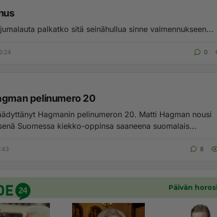
nus
 jumalauta palkatko sitä seinähullua sinne valmennukseen...
6:24
0
agman pelinumero 20
ttänyt Hagmanin pelinumeron 20. Matti Hagman nousi
enä Suomessa kiekko-oppinsa saaneena suomalais...
2:43
8