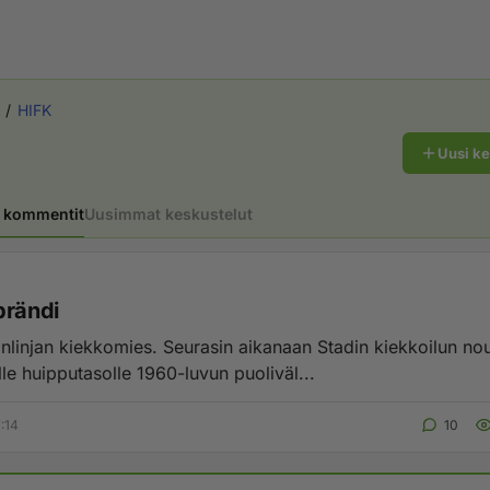
HIFK
Uusi k
 kommentit
Uusimmat keskustelut
brändi
änlinjan kiekkomies. Seurasin aikanaan Stadin kiekkoilun no
lle huipputasolle 1960-luvun puoliväl...
:14
10