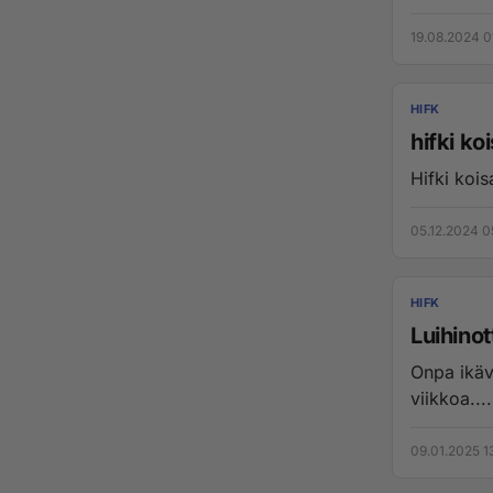
19.08.2024 0
HIFK
hifki ko
Hifki kois
05.12.2024 0
HIFK
Luihino
Onpa ikäv
viikkoa....
09.01.2025 1