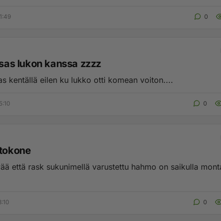
1:49
0
isas lukon kanssa zzzz
as kentällä eilen ku lukko otti komean voiton....
5:10
0
ttokone
ää että rask sukunimellä varustettu hahmo on saikulla mont
3:10
0