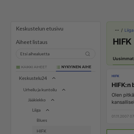
Keskustelun etusivu
Liiga
HIFK
Aiheet listaus
Uusimmat
KAIKKI AIHEET
NYKYINEN AIHE
HIFK
Keskustelu24
HIFK:n 
Urheilu ja kuntoilu
Olen pitk
Jääkiekko
kansallise
Liiga
01.11.2007 07
Blues
HIFK