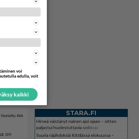
ttäminen voi
utetulla edulla, voit
äksy kaikki
STARA.FI
Vastattu 4kk
Hirveä väistänyt nainen ajoi ojaan – sitten
paljastui huolestuttavia seikkoja
Suuria räjähdyksiä Kittilässä elokuussa –