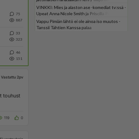
VINKKI: Mies ja alaston ase -komediat tv:ssä -
Upeat Anna Nicole Smith ja Priscilla Presley
75
mukana
887
Vappu Pimiän lähtö ei ole ainoa iso muutos -
Tanssii Tähtien Kanssa palaa
33
323
46
151
Vastattu 2pv
st touhust
119
0