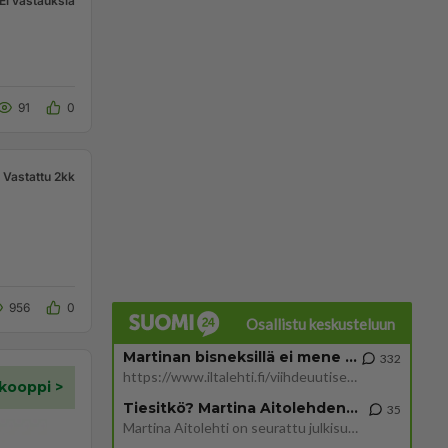
Ei vastauksia
91
0
Vastattu 2kk
956
0
Osallistu keskusteluun
Martinan bisneksillä ei mene hyvin
332
https://www.iltalehti.fi/viihdeuutiset/a/c46da6ab-340f-4790-aaa7-0865eed2336 Yrityksen konkurssihakemus on tullut kärä
Tiesitkö? Martina Aitolehden isäpuoli on tämä suosittu laulaja
35
Martina Aitolehti on seurattu julkisuuden henkilö. Lähipiiriin mahtuu muitakin tunnettuja henkilöitä. Tiesitkö, että Ma