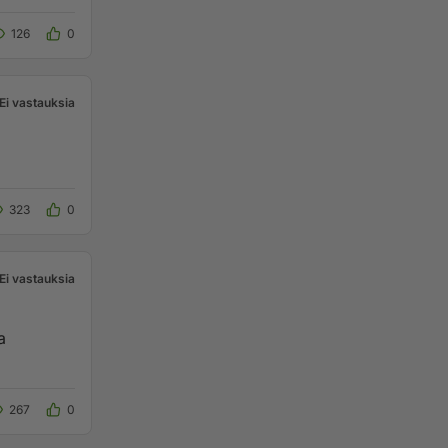
126
0
Ei vastauksia
323
0
Ei vastauksia
a
267
0