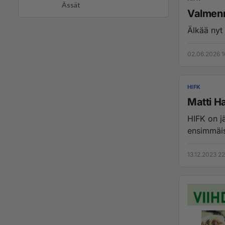
Ässät
Valmen
Älkää nyt
02.06.2026 1
HIFK
Matti H
HIFK on jäädy
ensimmäis
13.12.2023 2