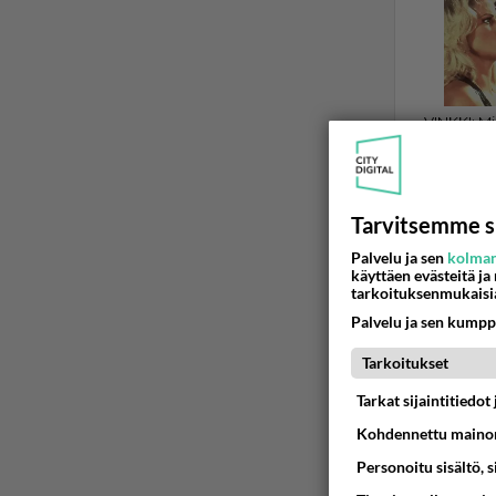
Tarvitsemme s
HIFK
Palvelu ja sen
kolman
käyttäen evästeitä ja
HIFK mi
tarkoituksenmukaisi
Kuinka tä
Palvelu ja sen kumpp
Tarkoitukset
06.03.2026 2
Tarkat sijaintitiedo
Kohdennettu mainon
Personoitu sisältö, 