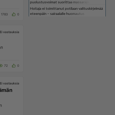
puolustusvoimat suorittaa massaräjäytyksiä
Hoitaja ei toimittanut potilaan valituskirjelmää
eteenpäin – sairaalalle huomautus
1783
0
Ei vastauksia
an
72
0
Ei vastauksia
tämän
n