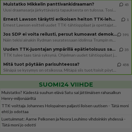
Muistatko Mikkelin panttivankidraaman?
45
Uusi draamasarja järkyttävästä tapauksesta on tulossa. Tositapahtumiin perustuva sarja ammentaa vuoden 1986 Mikkelin pan
Ernest Lawson täräytti erikoisen heiton TTK-lehdistötilaisuudessa: " Onko tässä tarkoituksena...?"
1
Ernest Lawson esitteli uudet TTK-tähtioppilaat ja opettajat torstaina 6.8. lehdistölle. Tulevalla kaudella on yksi hausk
Jos SDP ei voita reilusti, persut kumoavat demokratian Suomesta
591
Näin tekisi ainakin Rydman seuratessaan idolinsa Trumpin mallia https://www.is.fi/politiikka/art-2000012187244.html
Uuden TTK-juontajan ympärillä epätietoisuus sakenee - Nyt MTV hämmentää soppaa
35
TTK tulee taas tänä syksynä. Ohjelman uudet tähtioppilaat julkistetaan torstaina 6. elokuuta klo 14 alkavassa lehdistö
Mitä tuot pöytään parisuhteessa?
458
Siinäpä se kysymys on otsikossa. Mitäpä siis tuot/toisit pöytään parisuhteessa? Oletko mies vai nainen? Koetko sen mitä
SUOMI24 VIIHDE
Muistatko? Kädestä suuhun elävä Satu sai jättimäisen rahasalkun
Henry-miljonääriltä
TTK-voittaja Johannes Holopainen paljasti iloisen uutisen - Tätä moni
ehti jo odottaa
Luetuimmat: Aarne Pelkonen ja Noora Louhimo vihdoinkin yhdessä -
Tätä moni jo odotti