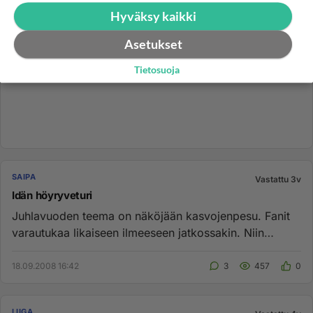
Hyväksy kaikki
Asetukset
Tietosuoja
SAIPA
Vastattu 3v
Idän höyryveturi
Juhlavuoden teema on näköjään kasvojenpesu. Fanit
varautukaa likaiseen ilmeeseen jatkossakin. Niin
tyypillistä Saipaa, ...
18.09.2008 16:42
3
457
0
LIIGA