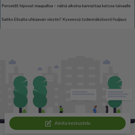
Perseidit hipovat maapalloa – näinä aikoina kannattaa katsoa taivaalle
Saitko Elisalta uhkaavan viestin? Kyseessä todennäköisesti huijaus
Aloita keskustelu