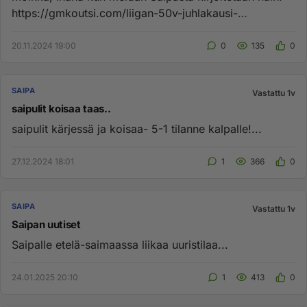
https://gmkoutsi.com/liigan-50v-juhlakausi-
ennatykset-ovat-kaatuma...
20.11.2024 19:00
0
135
0
SAIPA
Vastattu 1v
saipulit koisaa taas..
saipulit kärjessä ja koisaa- 5-1 tilanne kalpalle!...
27.12.2024 18:01
1
366
0
SAIPA
Vastattu 1v
Saipan uutiset
Saipalle etelä-saimaassa liikaa uuristilaa...
24.01.2025 20:10
1
413
0