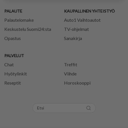
PALAUTE
KAUPALLINEN YHTEISTYÖ
Palautelomake
Auto1 Vaihtoautot
Keskustelu Suomi24:sta
TV-ohjelmat
Opastus
Sanakirja
PALVELUT
Chat
Treffit
Hyötylinkit
Viihde
Reseptit
Horoskooppi