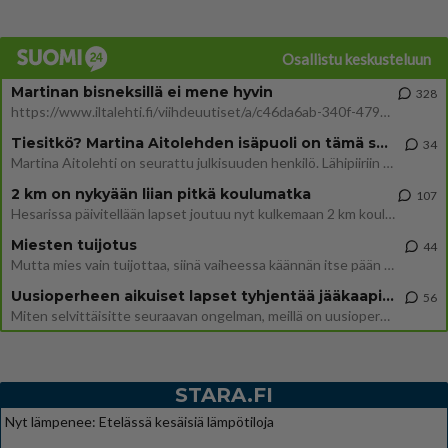
Osallistu keskusteluun
Martinan bisneksillä ei mene hyvin
328
https://www.iltalehti.fi/viihdeuutiset/a/c46da6ab-340f-4790-aaa7-0865eed2336 Yrityksen konkurssihakemus on tullut kärä
Tiesitkö? Martina Aitolehden isäpuoli on tämä suosittu laulaja
34
Martina Aitolehti on seurattu julkisuuden henkilö. Lähipiiriin mahtuu muitakin tunnettuja henkilöitä. Tiesitkö, että Ma
2 km on nykyään liian pitkä koulumatka
107
Hesarissa päivitellään lapset joutuu nyt kulkemaan 2 km kouluun jösses. Ruostefillarilla tuo matka menee vaikka miten äk
Miesten tuijotus
44
Mutta mies vain tuijottaa, siinä vaiheessa käännän itse pään pois. Mikä juttu? Yleensä jos joku tuijottaa tai katsoo, hä
Uusioperheen aikuiset lapset tyhjentää jääkaapin käydessään
56
Miten selvittäisitte seuraavan ongelman, meillä on uusioperhe, minulla teini-ikäiset lapset ja puolisolla aikuiset, jotk
STARA.FI
Nyt lämpenee: Etelässä kesäisiä lämpötiloja