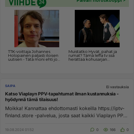
SAIPA
Ei vastauksia
Katso Viaplayn PPV-tapahtumat ilman kustannuksia -
hyödynnä tämä tilaisuus!
Moikka! Kannattaa ehdottomasti kokeilla https://iptv-
finland.store -palvelua, josta saat kaikki Viaplayn PPV-
tapahtumat ...
19.08.2024 01:52
0
166
0