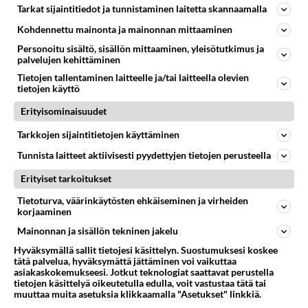
Uuden Jäähallin Rakentaminen Lappeenrannan torille.
Tarkat sijaintitiedot ja tunnistaminen laitetta skannaamalla
Minun on sanottava, että uuden jäähallin rakentaminen
Kohdennettu mainonta ja mainonnan mittaaminen
Lappeenrannan torille olisi todellakin loistava idea.
Personoitu sisältö, sisällön mittaaminen, yleisötutkimus ja
Siinä on use...
palvelujen kehittäminen
23.10.2023 09:32
1
390
0
Tietojen tallentaminen laitteelle ja/tai laitteella olevien
tietojen käyttö
Erityisominaisuudet
SAIPA
Vastattu 3v
Tarkkojen sijaintitietojen käyttäminen
SaiPa 2022-2023
Tunnista laitteet aktiivisesti pyydettyjen tietojen perusteella
Tämä kausi mennyt opetellessa Virran kiekkokuvioita.
Ensikaudesta varmasti tulossa parempi. Tärkeitä
Erityiset tarkoitukset
jatkoja on jo tehty...
Tietoturva, väärinkäytösten ehkäiseminen ja virheiden
01.02.2022 14:22
26
2714
0
korjaaminen
Mainonnan ja sisällön tekninen jakelu
Hyväksymällä sallit tietojesi käsittelyn. Suostumuksesi koskee
tätä palvelua, hyväksymättä jättäminen voi vaikuttaa
asiakaskokemukseesi. Jotkut teknologiat saattavat perustella
tietojen käsittelyä oikeutetulla edulla, voit vastustaa tätä tai
muuttaa muita asetuksia klikkaamalla "Asetukset" linkkiä.