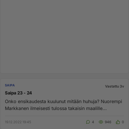
SAIPA
Vastattu 3v
Saipa 23 - 24
Onko ensikaudesta kuulunut mitään huhuja? Nuorempi
Markkanen ilmeisesti tulossa takaisin maalille...
19.12.2022 19:45
4
946
0