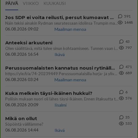
PÄIVÄ
VIIKKO
KUUKAUSI
591
Jos SDP ei voita reilusti, persut kumoavat demokratian Suomesta
1448
Näin tekisi ainakin Rydman seuratessaan idolinsa Trumpin mallia https://www.is.fi/politiikka/art-2000012187244.html
06.08.2026 09:02
Maailman menoa
43
Anteeksi arkuuteni
797
Olen säälittävä, mitä tulee sinun kohtaamiseen. Tunnen vaan itseni todella epävarmaksi sun kanssa. Jos minun olisi pitän
06.08.2026 16:54
Ikävä
471
Perussuomalaisten kannatus nousi rytinällä Ylen tänään julkaisemassa tuoreimmassa gallup-kyselyssä.
689
https://yle.fi/a/74-20239449 Perussuomalaisilla hurja- ja ylivoimaisesti suurin nousu tässä uudessa Ylen gallupissa. Kyl
06.08.2026 03:24
Maailman menoa
6
Kuka melkein täysi-ikäinen hukkui?
576
Poliisin mukaan nuori oli lähes täysi-ikäinen. Ennen iltakuutta tulleen ilmoituksen mukaan ihminen oli joutunut mahdoll
06.08.2026 20:09
Iisalmi
35
Mikä on ollut
533
Söpöintä välillämme?
06.08.2026 14:44
Ikävä