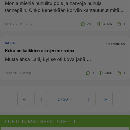
Monia miehiä huhuiltu pois ja harvoja huhuja
tännepäin. Onko kenenkään korviin kantautunut mitään
huhuja tulevaa kautta ...
06.02.2019 17:07
201
4924
0
SAIPA
Vastattu 5v
Kuka on kaikkien aikojen mr saipa
Musta ehkä Lalli, kyl se oli kova jäbä....
11.10.2005 15:58
8
2166
0
1
/
30
LUETUIMMAT KESKUSTELUT