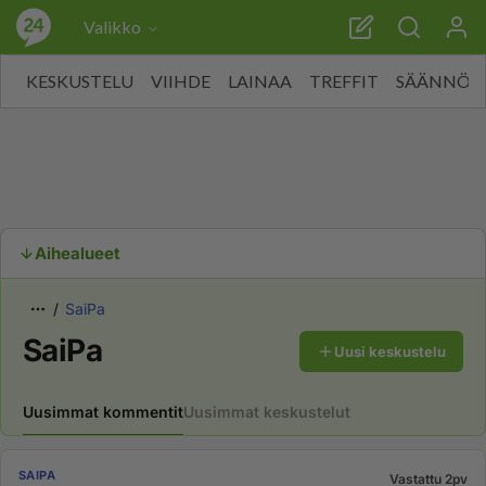
Valikko
KESKUSTELU
VIIHDE
LAINAA
TREFFIT
SÄÄNNÖT
Aihealueet
SaiPa
SaiPa
Uusi keskustelu
Uusimmat kommentit
Uusimmat keskustelut
SAIPA
Vastattu 2pv