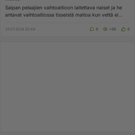
Saipan pelaajien vaihtoaitioon laitettava naiset ja he
antavat vaihtoaitiossa tisseistä maitoa kun vettä ei
pelaajat saa...
23.07.2026 20:44
0
<50
0