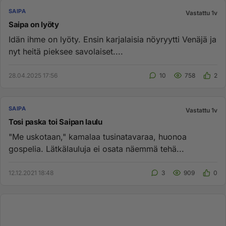
SAIPA
Vastattu 1v
Saipa on lyöty
Idän ihme on lyöty. Ensin karjalaisia nöyryytti Venäjä ja
nyt heitä pieksee savolaiset....
28.04.2025 17:56
10
758
2
SAIPA
Vastattu 1v
Tosi paska toi Saipan laulu
"Me uskotaan," kamalaa tusinatavaraa, huonoa
gospelia. Lätkälauluja ei osata näemmä tehä...
12.12.2021 18:48
3
909
0