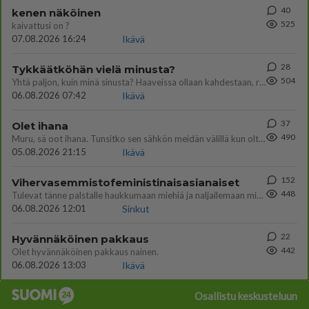
40
kenen näköinen
525
kaivattusi on ?
07.08.2026 16:24
Ikävä
28
Tykkäätköhän vielä minusta?
504
Yhtä paljon, kuin minä sinusta? Haaveissa ollaan kahdestaan, rauhassa ja lähennytään fyysisesti ja tutustutaan syvemmin
06.08.2026 07:42
Ikävä
37
Olet ihana
490
Muru, sä oot ihana. Tunsitko sen sähkön meidän välillä kun oltiin ihan låhekkäin? 👩‍❤️‍👩❤️😼😘
05.08.2026 21:15
Ikävä
152
Vihervasemmistofeministinaisasianaiset
448
Tulevat tänne palstalle haukkumaan miehiä ja naljailemaan miehelle, kehuvat olevansa heitä parempia. Itse asuvat MIEHE
06.08.2026 12:01
Sinkut
22
Hyvännäköinen pakkaus
442
Olet hyvännäköinen pakkaus nainen.
06.08.2026 13:03
Ikävä
Osallistu keskusteluun