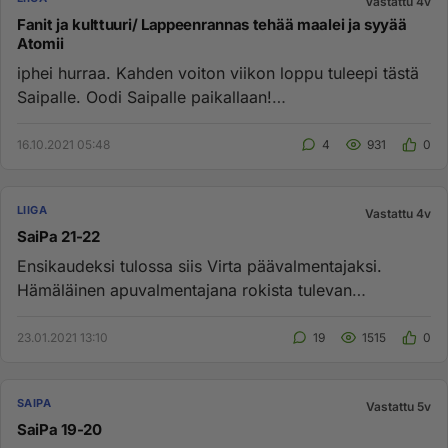
Vastattu 4v
Fanit ja kulttuuri/ Lappeenrannas tehää maalei ja syyää
Atomii
iphei hurraa. Kahden voiton viikon loppu tuleepi tästä
Saipalle. Oodi Saipalle paikallaan!
https://youtu.be/8PNgAOdyha...
16.10.2021 05:48
4
931
0
LIIGA
Vastattu 4v
SaiPa 21-22
Ensikaudeksi tulossa siis Virta päävalmentajaksi.
Hämäläinen apuvalmentajana rokista tulevan
S.Immosen kanssa. Onko huhu...
23.01.2021 13:10
19
1515
0
SAIPA
Vastattu 5v
SaiPa 19-20