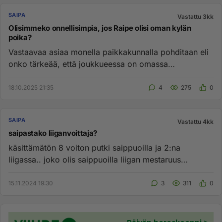
SAIPA
Vastattu 3kk
Olisimmeko onnellisimpia, jos Raipe olisi oman kylän
poika?
Vastaavaa asiaa monella paikkakunnalla pohditaan eli
onko tärkeää, että joukkueessa on omassa
kaupungissa kasvaneita. M...
18.10.2025 21:35
4
275
0
SAIPA
Vastattu 4kk
saipastako liiganvoittaja?
käsittämätön 8 voiton putki saippuoilla ja 2:na
liigassa.. joko olis saippuoilla liigan mestaruus
mielessä...
15.11.2024 19:30
3
311
0