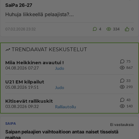
SaiPa 26-27
Huhuja liikkeellä pelaajista?...
07.02.2026 23:32
4
334
0
TRENDAAVAT KESKUSTELUT
75
Miia Heikkinen avautui !
867
04.08.2026 07:27
Judo
33
U21 EM kilpailut
293
05.08.2026 19:51
Judo
43
Kitisevät rallikuskit
143
03.08.2026 09:32
Ralliautoilu
SAIPA
Ei vastauksia
Saipan pelaajien vaihtoaitioon antaa naiset tisseistä
maitoa