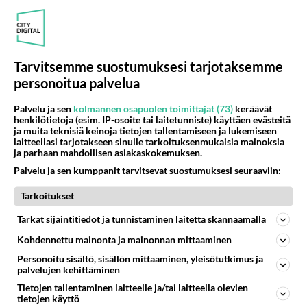
tykkää, olkaa iloisia edes siit ettei Eerikäinen ollut.
Jeejer, tä...
12.04.2024 20:30
112
1481
0
Tarvitsemme suostumuksesi tarjotaksemme
personoitua palvelua
KOTIMAISET JULKKISJUORUT
Vastattu 4pv
Pekka Pouta
Palvelu ja sen
kolmannen osapuolen toimittajat (73)
keräävät
henkilötietoja (esim. IP-osoite tai laitetunniste) käyttäen evästeitä
On paha ilman lintu., on ennustanut kurjaa, kylmää,
ja muita teknisiä keinoja tietojen tallentamiseen ja lukemiseen
tuulista säätä syksyksi. Enää ei tule kesäisiä päiviä.. se
laitteellasi tarjotakseen sinulle tarkoituksenmukaisia mainoksia
ja parhaan mahdollisen asiakaskokemuksen.
oli täss...
Palvelu ja sen kumppanit tarvitsevat suostumuksesi seuraaviin:
02.08.2026 10:05
11
56
0
Tarkoitukset
KOTIMAISET JULKKISJUORUT
Vastattu 4pv
Tarkat sijaintitiedot ja tunnistaminen laitetta skannaamalla
Ja-Kukkonen syytettynä kolmesta pahoinpitelystä.
Kohdennettu mainonta ja mainonnan mittaaminen
Miehellä on rahaa ja omaisuutta. Onnea ei
Personoitu sisältö, sisällön mittaaminen, yleisötutkimus ja
rakkaudessa. Luonne on todellakin ikävä, koska
palvelujen kehittäminen
syytteen saanut kolmesta pahoin...
Tietojen tallentaminen laitteelle ja/tai laitteella olevien
tietojen käyttö
04.08.2026 06:56
22
77
0