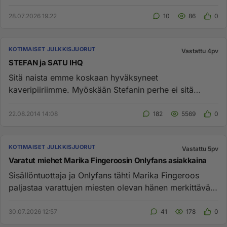
vuotias, muuttui...
28.07.2026 19:22
10
86
0
KOTIMAISET JULKKISJUORUT
Vastattu 4pv
STEFAN ja SATU IHQ
Sitä naista emme koskaan hyväksyneet
kaveripiiriimme. Myöskään Stefanin perhe ei sitä
hyväksynyt. Siitä oli todisteena m...
22.08.2014 14:08
182
5569
0
KOTIMAISET JULKKISJUORUT
Vastattu 5pv
Varatut miehet Marika Fingeroosin Onlyfans asiakkaina
Sisällöntuottaja ja Onlyfans tähti Marika Fingeroos
paljastaa varattujen miesten olevan hänen merkittävä
asiakasryhmänsä...
30.07.2026 12:57
41
178
0