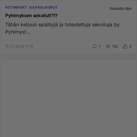
KOTIMAISET JULKKISJUORUT
Vastattu 4pv
Pyhimyksen sekoilut!?!?
Tähän ketjuun epäiltyjä ja toteutettuja sekoiluja by
Pyhimys!...
10.07.2026 11:19
7
155
0