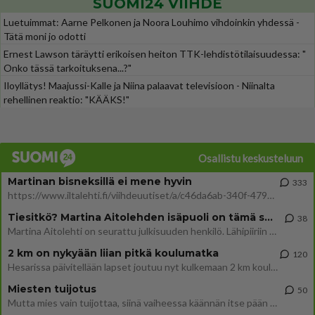
SUOMI24 VIIHDE
Luetuimmat: Aarne Pelkonen ja Noora Louhimo vihdoinkin yhdessä -
Tätä moni jo odotti
Ernest Lawson täräytti erikoisen heiton TTK-lehdistötilaisuudessa: "
Onko tässä tarkoituksena...?"
Iloyllätys! Maajussi-Kalle ja Niina palaavat televisioon - Niinalta
rehellinen reaktio: "KÄÄKS!"
Osallistu keskusteluun
Martinan bisneksillä ei mene hyvin
333
https://www.iltalehti.fi/viihdeuutiset/a/c46da6ab-340f-4790-aaa7-0865eed2336 Yrityksen konkurssihakemus on tullut kärä
Tiesitkö? Martina Aitolehden isäpuoli on tämä suosittu laulaja
38
Martina Aitolehti on seurattu julkisuuden henkilö. Lähipiiriin mahtuu muitakin tunnettuja henkilöitä. Tiesitkö, että Ma
2 km on nykyään liian pitkä koulumatka
120
Hesarissa päivitellään lapset joutuu nyt kulkemaan 2 km kouluun jösses. Ruostefillarilla tuo matka menee vaikka miten äk
Miesten tuijotus
50
Mutta mies vain tuijottaa, siinä vaiheessa käännän itse pään pois. Mikä juttu? Yleensä jos joku tuijottaa tai katsoo, hä