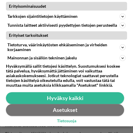
Erityisominaisuudet
Tarkkojen sijaintitietojen käyttäminen
Tunnista laitteet aktiivisesti pyydettyjen tietojen perusteella
Erityiset tarkoitukset
Tietoturva, väärinkäytösten ehkäiseminen ja virheiden
korjaaminen
Mainonnan ja sisällön tekninen jakelu
Hyväksymällä sallit tietojesi käsittelyn. Suostumuksesi koskee
tätä palvelua, hyväksymättä jättäminen voi vaikuttaa
asiakaskokemukseesi. Jotkut teknologiat saattavat perustella
tietojen käsittelyä oikeutetulla edulla, voit vastustaa tätä tai
muuttaa muita asetuksia klikkaamalla "Asetukset" linkkiä.
Hyväksy kaikki
Asetukset
KOTIMAISET JULKKISJUORUT
Vastattu 4pv
Tietosuoja
Martina elättää itse itsensä