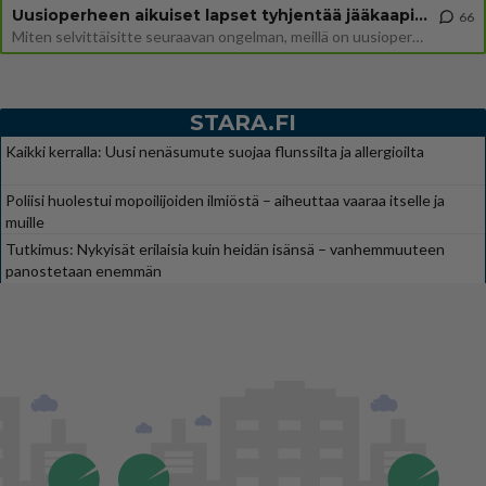
Uusioperheen aikuiset lapset tyhjentää jääkaapin käydessään
66
Miten selvittäisitte seuraavan ongelman, meillä on uusioperhe, minulla teini-ikäiset lapset ja puolisolla aikuiset, jotk
STARA.FI
Kaikki kerralla: Uusi nenäsumute suojaa flunssilta ja allergioilta
Poliisi huolestui mopoilijoiden ilmiöstä – aiheuttaa vaaraa itselle ja
muille
Tutkimus: Nykyisät erilaisia kuin heidän isänsä – vanhemmuuteen
panostetaan enemmän