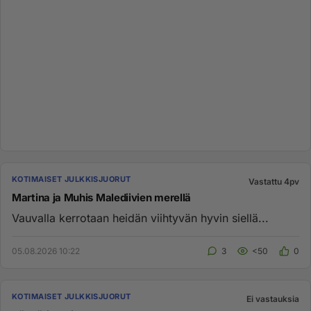
KOTIMAISET JULKKISJUORUT
Vastattu 4pv
Martina ja Muhis Malediivien merellä
Vauvalla kerrotaan heidän viihtyvän hyvin siellä...
05.08.2026 10:22
3
<50
0
KOTIMAISET JULKKISJUORUT
Ei vastauksia