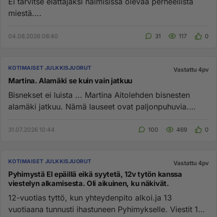
Ei tarvitse elättäjäksi naimisissa olevaa perheellistä
miestä....
04.08.2026 08:40
31
117
0
KOTIMAISET JULKKISJUORUT
Vastattu 4pv
Martina. Alamäki se kuin vain jatkuu
Bisnekset ei luista ... Martina Aitolehden bisnesten
alamäki jatkuu. Nämä lauseet ovat paljonpuhuvia.
”Yhtiöillä on men...
31.07.2026 10:44
100
469
0
KOTIMAISET JULKKISJUORUT
Vastattu 4pv
Pyhimystä EI epäillä eikä syytetä, 12v tytön kanssa
viestelyn alkamisesta. Oli aikuinen, ku näkivät.
12-vuotias tyttö, kun yhteydenpito alkoi.ja 13
vuotiaana tunnusti ihastuneen Pyhimykselle. Viestit 17-