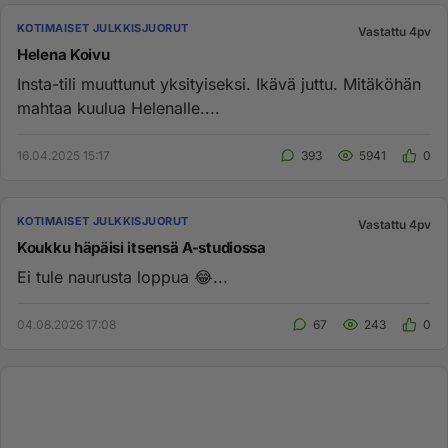
KOTIMAISET JULKKISJUORUT
Vastattu 4pv
Helena Koivu
Insta-tili muuttunut yksityiseksi. Ikävä juttu. Mitäköhän
mahtaa kuulua Helenalle....
16.04.2025 15:17
393
5941
0
KOTIMAISET JULKKISJUORUT
Vastattu 4pv
Koukku häpäisi itsensä A-studiossa
Ei tule naurusta loppua 😂...
04.08.2026 17:08
67
243
0