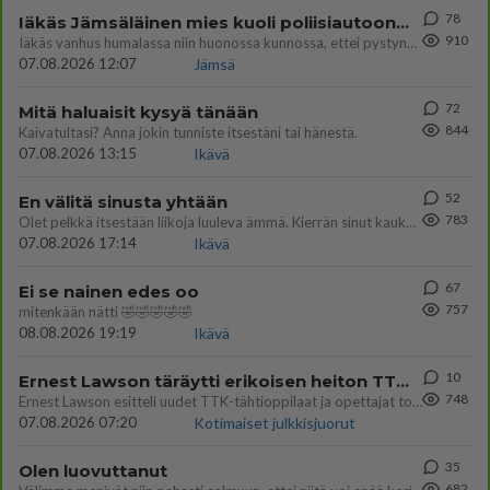
78
Iäkäs Jämsäläinen mies kuoli poliisiautoon matkalla Jyväskylän putkaan
910
Iäkäs vanhus humalassa niin huonossa kunnossa, ettei pystynyt huolehtimaan itsestään niin ainoa apu sillä hetkellä oli
07.08.2026 12:07
Jämsä
72
Mitä haluaisit kysyä tänään
844
Kaivatultasi? Anna jokin tunniste itsestäni tai hänestä.
07.08.2026 13:15
Ikävä
52
En välitä sinusta yhtään
783
Olet pelkkä itsestään liikoja luuleva ämmä. Kierrän sinut kaukaa nyt ja aina. Olit mulle pelkkä lelu vaan.
07.08.2026 17:14
Ikävä
67
Ei se nainen edes oo
757
mitenkään nätti 🤣🤣🤣🤣🤣
08.08.2026 19:19
Ikävä
10
Ernest Lawson täräytti erikoisen heiton TTK-lehdistötilaisuudessa: " Onko tässä tarkoituksena...?"
748
Ernest Lawson esitteli uudet TTK-tähtioppilaat ja opettajat torstaina 6.8. lehdistölle. Tulevalla kaudella on yksi hausk
07.08.2026 07:20
Kotimaiset julkkisjuorut
35
Olen luovuttanut
682