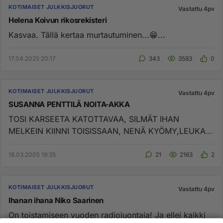
KOTIMAISET JULKKISJUORUT
Vastattu 4pv
Helena Koivun rikosrekisteri
Kasvaa. Tällä kertaa murtautuminen...😁...
17.04.2025 20:17
343
3583
0
KOTIMAISET JULKKISJUORUT
Vastattu 4pv
SUSANNA PENTTILÄ NOITA-AKKA
TOSI KARSEETA KATOTTAVAA, SILMÄT IHAN
MELKEIN KIINNI TOISISSAAN, NENÄ KYÖMY,LEUKA
PITKÄ IHAN KU NOITA-AKKA!!!EN TAJUU M...
18.03.2005 19:35
21
2163
2
KOTIMAISET JULKKISJUORUT
Vastattu 4pv
Ihanan ihana Niko Saarinen
On toistamiseen vuoden radiojuontaja! Ja ellei kaikki