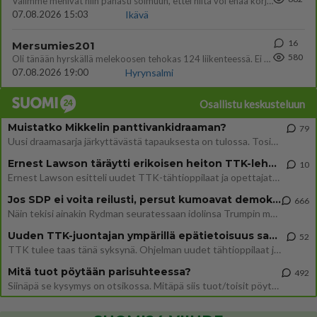
Välimme menivät niin pahasti solmuun, ettei niitä voi enää korjata. On aika jatkaa elämässä eteenpäin. Toivon sulle kaik
07.08.2026 15:03
Ikävä
16
Mersumies201
580
Oli tänään hyrskällä melekoosen tehokas 124 liikenteessä. Ei paljon vastamäki haitannu....
07.08.2026 19:00
Hyrynsalmi
Osallistu keskusteluun
Muistatko Mikkelin panttivankidraaman?
79
Uusi draamasarja järkyttävästä tapauksesta on tulossa. Tositapahtumiin perustuva sarja ammentaa vuoden 1986 Mikkelin pan
Ernest Lawson täräytti erikoisen heiton TTK-lehdistötilaisuudessa: " Onko tässä tarkoituksena...?"
10
Ernest Lawson esitteli uudet TTK-tähtioppilaat ja opettajat torstaina 6.8. lehdistölle. Tulevalla kaudella on yksi hausk
Jos SDP ei voita reilusti, persut kumoavat demokratian Suomesta
666
Näin tekisi ainakin Rydman seuratessaan idolinsa Trumpin mallia https://www.is.fi/politiikka/art-2000012187244.html
Uuden TTK-juontajan ympärillä epätietoisuus sakenee - Nyt MTV hämmentää soppaa
52
TTK tulee taas tänä syksynä. Ohjelman uudet tähtioppilaat julkistetaan torstaina 6. elokuuta klo 14 alkavassa lehdistö
Mitä tuot pöytään parisuhteessa?
492
Siinäpä se kysymys on otsikossa. Mitäpä siis tuot/toisit pöytään parisuhteessa? Oletko mies vai nainen? Koetko sen mitä