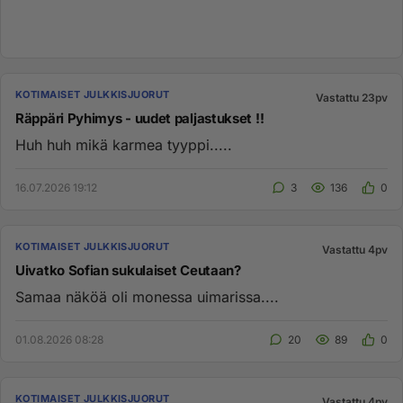
KOTIMAISET JULKKISJUORUT
Vastattu 23pv
Räppäri Pyhimys - uudet paljastukset !!
Huh huh mikä karmea tyyppi.....
16.07.2026 19:12
3
136
0
KOTIMAISET JULKKISJUORUT
Vastattu 4pv
Uivatko Sofian sukulaiset Ceutaan?
Samaa näköä oli monessa uimarissa....
01.08.2026 08:28
20
89
0
KOTIMAISET JULKKISJUORUT
Vastattu 4pv