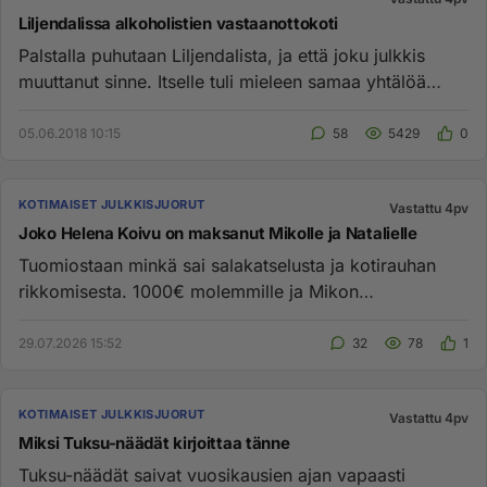
Liljendalissa alkoholistien vastaanottokoti
Palstalla puhutaan Liljendalista, ja että joku julkkis
muuttanut sinne. Itselle tuli mieleen samaa yhtälöä
oleva asia: ...
05.06.2018 10:15
58
5429
0
KOTIMAISET JULKKISJUORUT
Vastattu 4pv
Joko Helena Koivu on maksanut Mikolle ja Natalielle
Tuomiostaan minkä sai salakatselusta ja kotirauhan
rikkomisesta. 1000€ molemmille ja Mikon
oikeudenkäynti kulut, vähän a...
29.07.2026 15:52
32
78
1
KOTIMAISET JULKKISJUORUT
Vastattu 4pv
Miksi Tuksu-näädät kirjoittaa tänne
Tuksu-näädät saivat vuosikausien ajan vapaasti