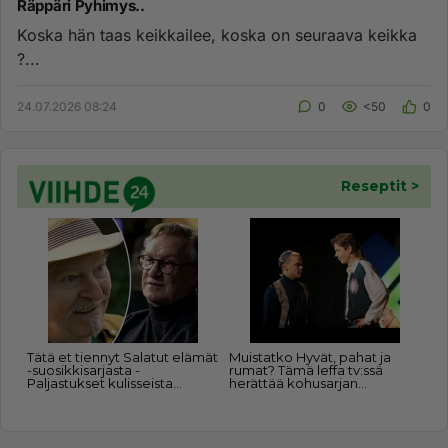
Räppäri Pyhimys..
Koska hän taas keikkailee, koska on seuraava keikka
?...
24.07.2026 08:24
0
<50
0