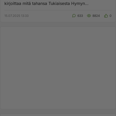
kirjoittaa mitä tahansa Tukiaisesta Hymyn
keskustelupalstalle. Sitten Hy...
15.07.2025 13:33
633
8824
0