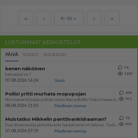
8
/
30
LUETUIMMAT KESKUSTELUT
PÄIVÄ
VIIKKO
KUUKAUSI
74
kenen näköinen
1185
kaivattusi on ?
07.08.2026 16:24
Ikävä
458
Poliisi yritti murhata mopopojan
971
Nyt menee kissalan poikien touhu liian pitkälle! https://www.is.fi/kotimaa/art-2000012193221.html Karu video mopomiiti
08.08.2026 21:05
Maailman menoa
78
Muistatko Mikkelin panttivankidraaman?
959
Uusi draamasarja järkyttävästä tapauksesta on tulossa. Tositapahtumiin perustuva sarja ammentaa vuoden 1986 Mikkelin pan
07.08.2026 07:39
Maailman menoa