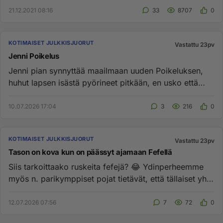
21.12.2021 08:16
33
8707
0
KOTIMAISET JULKKISJUORUT
Vastattu 23pv
Jenni Poikelus
Jenni pian synnyttää maailmaan uuden Poikeluksen,
huhut lapsen isästä pyörineet pitkään, en usko että
Juuso"Köpi" Kallio...
10.07.2026 17:04
3
216
0
KOTIMAISET JULKKISJUORUT
Vastattu 23pv
Tason on kova kun on päässyt ajamaan Fefellä
Siis tarkoittaako ruskeita fefejä? 😂 Ydinperheemme
myös n. parikymppiset pojat tietävät, että tällaiset yh-
tädit kanna...
12.07.2026 07:56
7
72
0