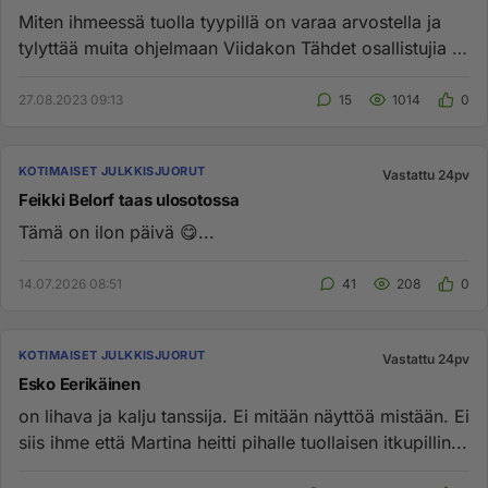
Miten ihmeessä tuolla tyypillä on varaa arvostella ja
tylyttää muita ohjelmaan Viidakon Tähdet osallistujia ?
Huomaa min...
27.08.2023 09:13
15
1014
0
KOTIMAISET JULKKISJUORUT
Vastattu 24pv
Feikki Belorf taas ulosotossa
Tämä on ilon päivä 😋...
14.07.2026 08:51
41
208
0
KOTIMAISET JULKKISJUORUT
Vastattu 24pv
Esko Eerikäinen
on lihava ja kalju tanssija. Ei mitään näyttöä mistään. Ei
siis ihme että Martina heitti pihalle tuollaisen itkupillin...