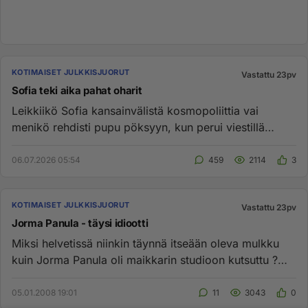
KOTIMAISET JULKKISJUORUT
Vastattu 23pv
Sofia teki aika pahat oharit
Leikkiikö Sofia kansainvälistä kosmopoliittia vai
menikö rehdisti pupu pöksyyn, kun perui viestillä
tulonsa puoli tunti...
06.07.2026 05:54
459
2114
3
KOTIMAISET JULKKISJUORUT
Vastattu 23pv
Jorma Panula - täysi idiootti
Miksi helvetissä niinkin täynnä itseään oleva mulkku
kuin Jorma Panula oli maikkarin studioon kutsuttu ?
Miestä ei kiinn...
05.01.2008 19:01
11
3043
0