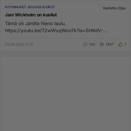
KOTIMAISET JULKKISJUORUT
Vastattu 23pv
Jani Wickholm on kuollut
Tämä oli Janilta hieno laulu.
https://youtu.be/72wWxqWon7k?is=5HKdV-
H8yY466YXm...
23.06.2026 13:25
143
1547
1