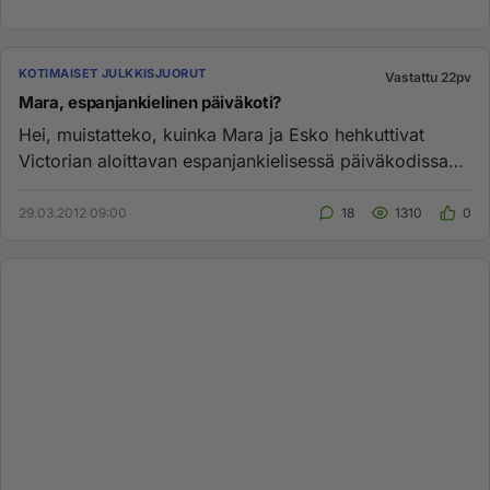
KOTIMAISET JULKKISJUORUT
Vastattu 22pv
Mara, espanjankielinen päiväkoti?
Hei, muistatteko, kuinka Mara ja Esko hehkuttivat
Victorian aloittavan espanjankielisessä päiväkodissa?
No onko hän nyt ...
29.03.2012 09:00
18
1310
0