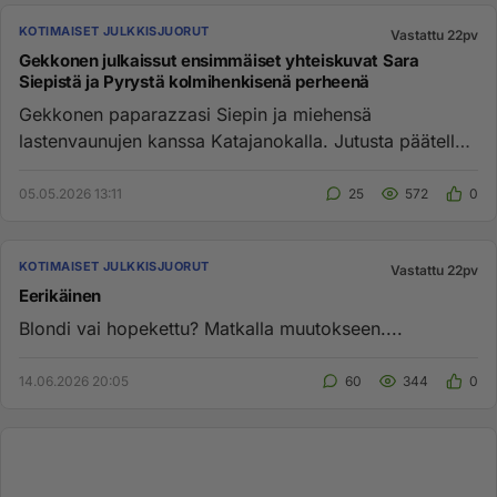
KOTIMAISET JULKKISJUORUT
Vastattu 22pv
Gekkonen julkaissut ensimmäiset yhteiskuvat Sara
Siepistä ja Pyrystä kolmihenkisenä perheenä
Gekkonen paparazzasi Siepin ja miehensä
lastenvaunujen kanssa Katajanokalla. Jutusta päätellen
kolmikko oli katsomassa u...
05.05.2026 13:11
25
572
0
KOTIMAISET JULKKISJUORUT
Vastattu 22pv
Eerikäinen
Blondi vai hopekettu? Matkalla muutokseen....
14.06.2026 20:05
60
344
0