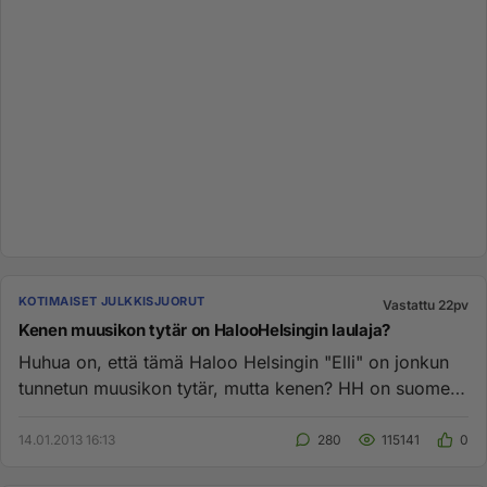
KOTIMAISET JULKKISJUORUT
Vastattu 22pv
Kenen muusikon tytär on HalooHelsingin laulaja?
Huhua on, että tämä Haloo Helsingin "Elli" on jonkun
tunnetun muusikon tytär, mutta kenen? HH on suomen
suosituimpia uus...
14.01.2013 16:13
280
115141
0