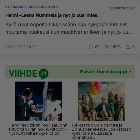
KOTIMAISET JULKKISJUORUT
Vastattu 22pv
Helmi -Leena Nummela ja nyt jo uusi mies.
Kyllä ovat nopeita liikkeissään nää nykyajan ihmiset,
muutama kuukausi kun muuttivat erilleen ja nyt jo uusi
mies....
09.07.2022 04:39
83
11598
0