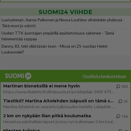
SUOMI24 VIIHDE
Luetuimmat: Aarne Pelkonen ja Noora Louhimo vihdoinkin yhdessä -
Tätä moni jo odotti
Uuden TTK-juontajan ympärillä epätietoisuus sakenee - Tämä
hämmentää soppaa
Danny, 83, teki yllättävän teon - Missä on 25-vuotias Helmi
Loukasmäki?
Osallistu keskusteluun
Martinan bisneksillä ei mene hyvin
333
https://www.iltalehti.fi/viihdeuutiset/a/c46da6ab-340f-4790-aaa7-0865eed2336 Yrityksen konkurssihakemus on tullut kärä
Tiesitkö? Martina Aitolehden isäpuoli on tämä suosittu laulaja
35
Martina Aitolehti on seurattu julkisuuden henkilö. Lähipiiriin mahtuu muitakin tunnettuja henkilöitä. Tiesitkö, että Ma
2 km on nykyään liian pitkä koulumatka
116
Hesarissa päivitellään lapset joutuu nyt kulkemaan 2 km kouluun jösses. Ruostefillarilla tuo matka menee vaikka miten äk
Miesten tuijotus