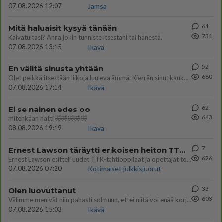
07.08.2026 12:07
Jämsä
61
Mitä haluaisit kysyä tänään
731
Kaivatultasi? Anna jokin tunniste itsestäni tai hänestä.
07.08.2026 13:15
Ikävä
52
En välitä sinusta yhtään
680
Olet pelkkä itsestään liikoja luuleva ämmä. Kierrän sinut kaukaa nyt ja aina. Olit mulle pelkkä lelu vaan.
07.08.2026 17:14
Ikävä
62
Ei se nainen edes oo
643
mitenkään nätti 🤣🤣🤣🤣🤣
08.08.2026 19:19
Ikävä
7
Ernest Lawson täräytti erikoisen heiton TTK-lehdistötilaisuudessa: " Onko tässä tarkoituksena...?"
626
Ernest Lawson esitteli uudet TTK-tähtioppilaat ja opettajat torstaina 6.8. lehdistölle. Tulevalla kaudella on yksi hausk
07.08.2026 07:20
Kotimaiset julkkisjuorut
33
Olen luovuttanut
603
Välimme menivät niin pahasti solmuun, ettei niitä voi enää korjata. On aika jatkaa elämässä eteenpäin. Toivon sulle kaik
07.08.2026 15:03
Ikävä