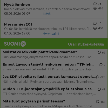
78
Hyvä ihminen
486
Koetko olevasi hyvä ihminen ja kohteletko toisia arvostavasti?
08.08.2026 05:09
Ikävä
15
Mersumies201
483
Oli tänään hyrskällä melekoosen tehokas 124 liikenteessä. Ei paljon vastamäki haitannu....
07.08.2026 19:00
Hyrynsalmi
Osallistu keskusteluun
Muistatko Mikkelin panttivankidraaman?
69
Uusi draamasarja järkyttävästä tapauksesta on tulossa. Tositapahtumiin perustuva sarja ammentaa vuoden 1986 Mikkelin pan
Ernest Lawson täräytti erikoisen heiton TTK-lehdistötilaisuudessa: " Onko tässä tarkoituksena...?"
7
Ernest Lawson esitteli uudet TTK-tähtioppilaat ja opettajat torstaina 6.8. lehdistölle. Tulevalla kaudella on yksi hausk
Jos SDP ei voita reilusti, persut kumoavat demokratian Suomesta
629
Näin tekisi ainakin Rydman seuratessaan idolinsa Trumpin mallia https://www.is.fi/politiikka/art-2000012187244.html
Uuden TTK-juontajan ympärillä epätietoisuus sakenee - Nyt MTV hämmentää soppaa
49
TTK tulee taas tänä syksynä. Ohjelman uudet tähtioppilaat julkistetaan torstaina 6. elokuuta klo 14 alkavassa lehdistö
Mitä tuot pöytään parisuhteessa?
487
Siinäpä se kysymys on otsikossa. Mitäpä siis tuot/toisit pöytään parisuhteessa? Oletko mies vai nainen? Koetko sen mitä