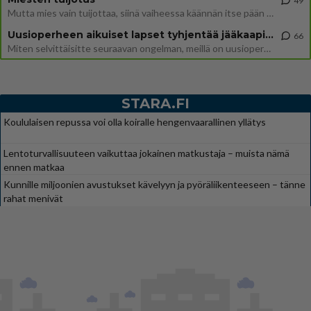
49
Mutta mies vain tuijottaa, siinä vaiheessa käännän itse pään pois. Mikä juttu? Yleensä jos joku tuijottaa tai katsoo, hä
Uusioperheen aikuiset lapset tyhjentää jääkaapin käydessään
66
Miten selvittäisitte seuraavan ongelman, meillä on uusioperhe, minulla teini-ikäiset lapset ja puolisolla aikuiset, jotk
STARA.FI
Koululaisen repussa voi olla koiralle hengenvaarallinen yllätys
Lentoturvallisuuteen vaikuttaa jokainen matkustaja – muista nämä
ennen matkaa
Kunnille miljoonien avustukset kävelyyn ja pyöräliikenteeseen – tänne
rahat menivät