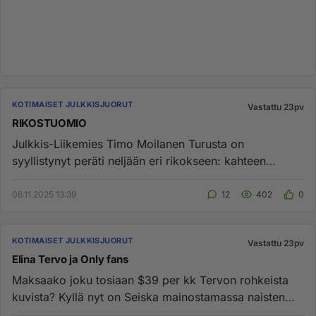
KOTIMAISET JULKKISJUORUT
Vastattu 23pv
RIKOSTUOMIO
Julkkis-Liikemies Timo Moilanen Turusta on
syyllistynyt peräti neljään eri rikokseen: kahteen
kunnianloukkaukseen, laitt...
06.11.2025 13:39
12
402
0
KOTIMAISET JULKKISJUORUT
Vastattu 23pv
Elina Tervo ja Only fans
Maksaako joku tosiaan $39 per kk Tervon rohkeista
kuvista? Kyllä nyt on Seiska mainostamassa naisten
Only fans -sivustoj...