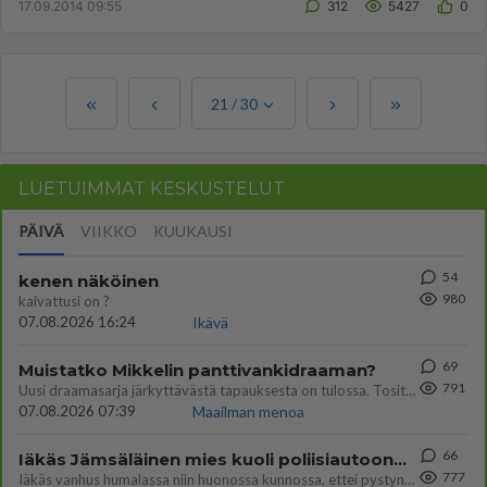
17.09.2014 09:55
312
5427
0
21
/
30
LUETUIMMAT KESKUSTELUT
PÄIVÄ
VIIKKO
KUUKAUSI
54
kenen näköinen
980
kaivattusi on ?
07.08.2026 16:24
Ikävä
69
Muistatko Mikkelin panttivankidraaman?
791
Uusi draamasarja järkyttävästä tapauksesta on tulossa. Tositapahtumiin perustuva sarja ammentaa vuoden 1986 Mikkelin pan
07.08.2026 07:39
Maailman menoa
66
Iäkäs Jämsäläinen mies kuoli poliisiautoon matkalla Jyväskylän putkaan
777
Iäkäs vanhus humalassa niin huonossa kunnossa, ettei pystynyt huolehtimaan itsestään niin ainoa apu sillä hetkellä oli