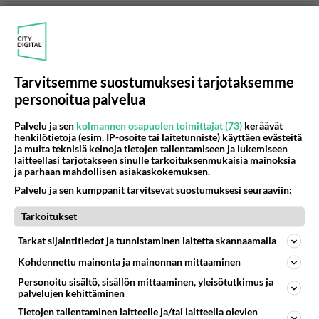
KOTIMAISET JULKKISJUORUT
Vastattu 23pv
Ylen urheiluruutu herkku Anni Jämsä
Onpas kaunis likka 😍...
Tarvitsemme suostumuksesi tarjotaksemme
personoitua palvelua
28.03.2026 18:48
15
385
0
Palvelu ja sen
kolmannen osapuolen toimittajat (73)
keräävät
henkilötietoja (esim. IP-osoite tai laitetunniste) käyttäen evästeitä
ja muita teknisiä keinoja tietojen tallentamiseen ja lukemiseen
KOTIMAISET JULKKISJUORUT
Vastattu 23pv
laitteellasi tarjotakseen sinulle tarkoituksenmukaisia mainoksia
Martina Pariisissa
ja parhaan mahdollisen asiakaskokemuksen.
Kaunis Martina ja kaunis tytär kuin la petite
Palvelu ja sen kumppanit tarvitsevat suostumuksesi seuraaviin:
parisienne...
Tarkoitukset
Tarkat sijaintitiedot ja tunnistaminen laitetta skannaamalla
12.07.2026 13:54
427
935
0
Kohdennettu mainonta ja mainonnan mittaaminen
Personoitu sisältö, sisällön mittaaminen, yleisötutkimus ja
KOTIMAISET JULKKISJUORUT
Vastattu 23pv
palvelujen kehittäminen
Shirly Karvinen kärsi tästä yhdestä inhokista Selviytyjät-
Tietojen tallentaminen laitteelle ja/tai laitteella olevien