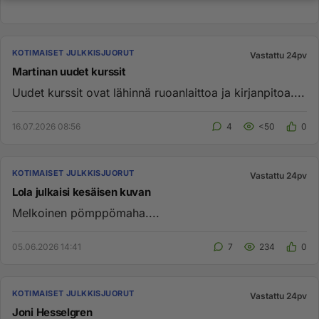
KOTIMAISET JULKKISJUORUT
Vastattu 24pv
Martinan uudet kurssit
Uudet kurssit ovat lähinnä ruoanlaittoa ja kirjanpitoa....
16.07.2026 08:56
4
<50
0
KOTIMAISET JULKKISJUORUT
Vastattu 24pv
Lola julkaisi kesäisen kuvan
Melkoinen pömppömaha....
05.06.2026 14:41
7
234
0
KOTIMAISET JULKKISJUORUT
Vastattu 24pv
Joni Hesselgren