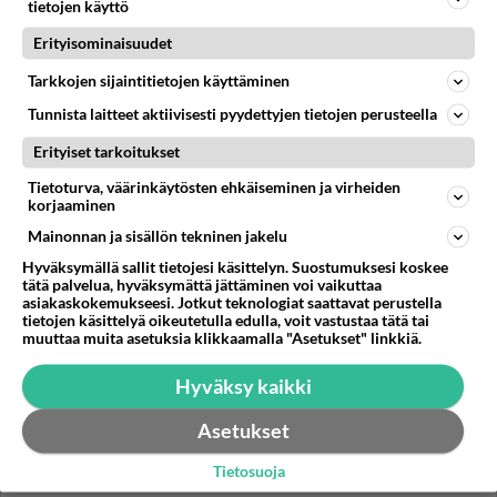
saarella: "Nousee kunnon traumafobia..."
tietojen käyttö
Ex-missi Shirly pelasi todella kovaa peliä Selviytyjissä.
Erityisominaisuudet
Juonittelua ja strategista suunnittelua piisasi yllin kyllin,
Tarkkojen sijaintitietojen käyttäminen
...
Tunnista laitteet aktiivisesti pyydettyjen tietojen perusteella
Suomi24_Viihde
67
6724
0
07.12.2021 06:32
Erityiset tarkoitukset
Tietoturva, väärinkäytösten ehkäiseminen ja virheiden
korjaaminen
Mainonnan ja sisällön tekninen jakelu
Hyväksymällä sallit tietojesi käsittelyn. Suostumuksesi koskee
tätä palvelua, hyväksymättä jättäminen voi vaikuttaa
asiakaskokemukseesi. Jotkut teknologiat saattavat perustella
tietojen käsittelyä oikeutetulla edulla, voit vastustaa tätä tai
muuttaa muita asetuksia klikkaamalla "Asetukset" linkkiä.
Hyväksy kaikki
Asetukset
Tietosuoja