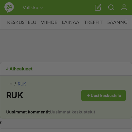
Valikko
KESKUSTELU
VIIHDE
LAINAA
TREFFIT
SÄÄNNÖT
Aihealueet
RUK
RUK
Uusi keskustelu
Uusimmat kommentit
Uusimmat keskustelut
0