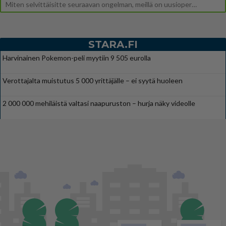
Miten selvittäisitte seuraavan ongelman, meillä on uusioperhe, minulla teini-ikäiset lapset ja puolisolla aikuiset, jotk
STARA.FI
Harvinainen Pokemon-peli myytiin 9 505 eurolla
Verottajalta muistutus 5 000 yrittäjälle – ei syytä huoleen
2 000 000 mehiläistä valtasi naapuruston – hurja näky videolle