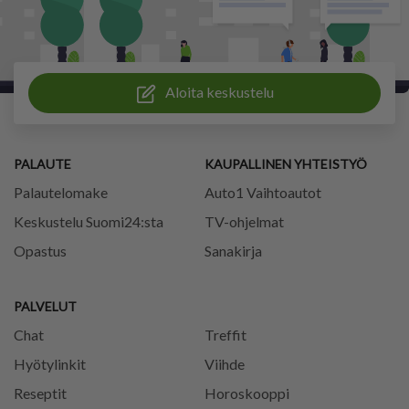
Aloita keskustelu
PALAUTE
KAUPALLINEN YHTEISTYÖ
Palautelomake
Auto1 Vaihtoautot
Keskustelu Suomi24:sta
TV-ohjelmat
Opastus
Sanakirja
PALVELUT
Chat
Treffit
Hyötylinkit
Viihde
Reseptit
Horoskooppi