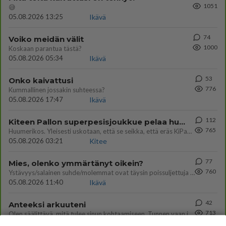
1051
😅
05.08.2026 13:25
Ikävä
74
Voiko meidän välit
1000
Koskaan parantua tästä?
05.08.2026 05:34
Ikävä
53
Onko kaivattusi
776
Kummallinen jossakin suhteessa?
05.08.2026 17:47
Ikävä
112
Kiteen Pallon superpesisjoukkue pelaa huumeiden vaikutuksen alaisena
765
Huumerikos. Yleisesti uskotaan, että se seikka, että eräs KiPan pelaaja kärähtää huumeista, on vain jäävuoren huippu. M
05.08.2026 03:21
Kitee
77
Mies, olenko ymmärtänyt oikein?
760
Ystävyys/salainen suhde/molemmat ovat täysin poissuljettuja asioita? Nainen
05.08.2026 11:40
Ikävä
42
Anteeksi arkuuteni
713
Olen säälittävä, mitä tulee sinun kohtaamiseen. Tunnen vaan itseni todella epävarmaksi sun kanssa. Jos minun olisi pitän
06.08.2026 16:54
Ikävä