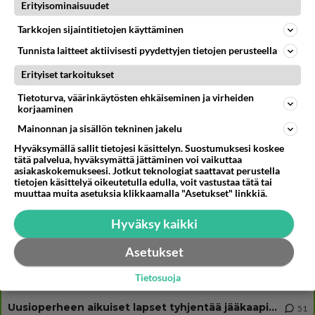
Muistatko? Kädestä suuhun elävä Satu sai jättimäisen rahasalkun
Erityisominaisuudet
Henry-miljonääriltä
Tarkkojen sijaintitietojen käyttäminen
Danny, 83, teki yllättävän teon - Missä on 25-vuotias Helmi
Loukasmäki?
Tunnista laitteet aktiivisesti pyydettyjen tietojen perusteella
Vappu Pimiän lähtö ei ole ainoa iso muutos - Tanssii Tähtien Kanssa
Erityiset tarkoitukset
palaa
Tietoturva, väärinkäytösten ehkäiseminen ja virheiden
korjaaminen
Mainonnan ja sisällön tekninen jakelu
Osallistu keskusteluun
Hyväksymällä sallit tietojesi käsittelyn. Suostumuksesi koskee
tätä palvelua, hyväksymättä jättäminen voi vaikuttaa
Martinan bisneksillä ei mene hyvin
327
asiakaskokemukseesi. Jotkut teknologiat saattavat perustella
https://www.iltalehti.fi/viihdeuutiset/a/c46da6ab-340f-4790-aaa7-0865eed2336 Yrityksen konkurssihakemus on tullut kärä
tietojen käsittelyä oikeutetulla edulla, voit vastustaa tätä tai
muuttaa muita asetuksia klikkaamalla "Asetukset" linkkiä.
Tiesitkö? Martina Aitolehden isäpuoli on tämä suosittu laulaja
34
Martina Aitolehti on seurattu julkisuuden henkilö. Lähipiiriin mahtuu muitakin tunnettuja henkilöitä. Tiesitkö, että Ma
Hyväksy kaikki
2 km on nykyään liian pitkä koulumatka
106
Hesarissa päivitellään lapset joutuu nyt kulkemaan 2 km kouluun jösses. Ruostefillarilla tuo matka menee vaikka miten äk
Asetukset
Miesten tuijotus
43
Tietosuoja
Mutta mies vain tuijottaa, siinä vaiheessa käännän itse pään pois. Mikä juttu? Yleensä jos joku tuijottaa tai katsoo, hä
Uusioperheen aikuiset lapset tyhjentää jääkaapin käydessään
51