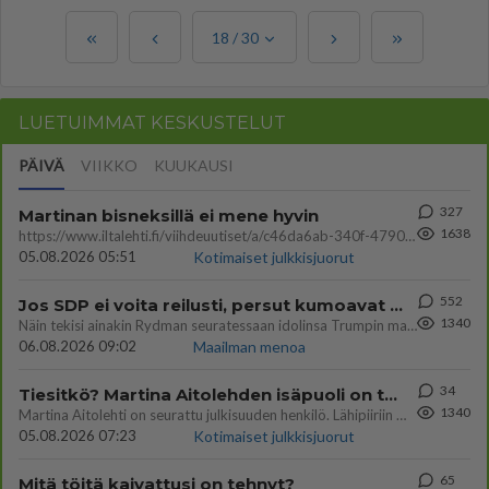
18
/
30
LUETUIMMAT KESKUSTELUT
PÄIVÄ
VIIKKO
KUUKAUSI
327
Martinan bisneksillä ei mene hyvin
1638
https://www.iltalehti.fi/viihdeuutiset/a/c46da6ab-340f-4790-aaa7-0865eed2336 Yrityksen konkurssihakemus on tullut kärä
05.08.2026 05:51
Kotimaiset julkkisjuorut
552
Jos SDP ei voita reilusti, persut kumoavat demokratian Suomesta
1340
Näin tekisi ainakin Rydman seuratessaan idolinsa Trumpin mallia https://www.is.fi/politiikka/art-2000012187244.html
06.08.2026 09:02
Maailman menoa
34
Tiesitkö? Martina Aitolehden isäpuoli on tämä suosittu laulaja
1340
Martina Aitolehti on seurattu julkisuuden henkilö. Lähipiiriin mahtuu muitakin tunnettuja henkilöitä. Tiesitkö, että Ma
05.08.2026 07:23
Kotimaiset julkkisjuorut
65
Mitä töitä kaivattusi on tehnyt?