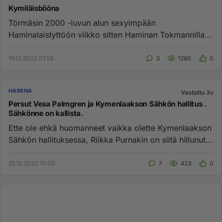
Kymiläisbööna
Törmäsin 2000 -luvun alun sexyimpään
Haminalaistyttöön viikko sitten Haminan Tokmannilla.
Oikeesti oli kotosin jostain K...
19.12.2022 01:58
3
1260
0
HAMINA
Vastattu 3v
Persut Vesa Palmgren ja Kymenlaakson Sähkön hallitus .
Sähkönne on kallista.
Ette ole ehkä huomanneet vaikka olette Kymenlaakson
Sähkön hallituksessa, Riikka Purnakin on siitä hillunut
julkisuude...
25.12.2022 10:05
7
423
0