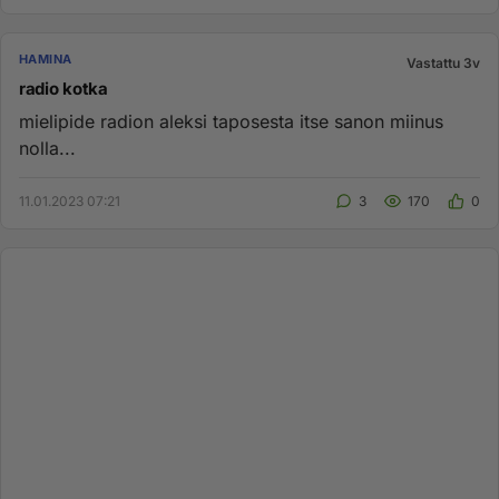
HAMINA
Vastattu 3v
radio kotka
mielipide radion aleksi taposesta itse sanon miinus
nolla...
11.01.2023 07:21
3
170
0