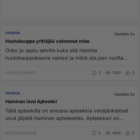
HAMINA
Vastattu 3v
Huutokauppa yrittäjää vainonnut mies
Onko jo saatu selville kuka sitä Hamina
huutokauppakesria vainosi ja miksi.siis pari vuotta
sitten....
04.02.2023 08:21
2
1063
0
HAMINA
Vastattu 3v
Haminan Uusi Apteekki
Tällä apteekilla on ainoana apteekkia venäjänkieliset
sivut jäljellä Haminan apteekeista. Apteekkari on
venäläinen. Viek...
07.02.2023 04:14
5
1646
0