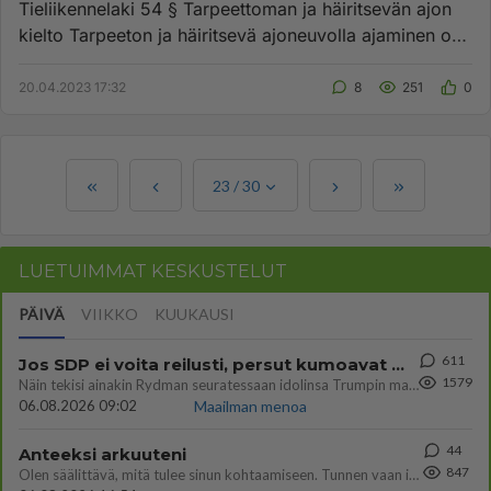
Tieliikennelaki 54 § Tarpeettoman ja häiritsevän ajon
kielto Tarpeeton ja häiritsevä ajoneuvolla ajaminen on
kielletty...
20.04.2023 17:32
8
251
0
23
/
30
LUETUIMMAT KESKUSTELUT
PÄIVÄ
VIIKKO
KUUKAUSI
611
Jos SDP ei voita reilusti, persut kumoavat demokratian Suomesta
1579
Näin tekisi ainakin Rydman seuratessaan idolinsa Trumpin mallia https://www.is.fi/politiikka/art-2000012187244.html
06.08.2026 09:02
Maailman menoa
44
Anteeksi arkuuteni
847
Olen säälittävä, mitä tulee sinun kohtaamiseen. Tunnen vaan itseni todella epävarmaksi sun kanssa. Jos minun olisi pitän