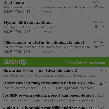
37
Olet ihana
510
Muru, sä oot ihana. Tunsitko sen sähkön meidän välillä kun oltiin ihan låhekkäin? 👩‍❤️‍👩❤️😼😘
05.08.2026 21:15
Ikävä
31
Hyvännäköinen pakkaus
506
Olet hyvännäköinen pakkaus nainen.
06.08.2026 13:03
Ikävä
160
Vihervasemmistofeministinaisasianaiset
484
Tulevat tänne palstalle haukkumaan miehiä ja naljailemaan miehelle, kehuvat olevansa heitä parempia. Itse asuvat MIEHE
06.08.2026 12:01
Sinkut
Osallistu keskusteluun
Muistatko Mikkelin panttivankidraaman?
52
Uusi draamasarja järkyttävästä tapauksesta on tulossa. Tositapahtumiin perustuva sarja ammentaa vuoden 1986 Mikkelin pan
Ernest Lawson täräytti erikoisen heiton TTK-lehdistötilaisuudessa: " Onko tässä tarkoituksena...?"
3
Ernest Lawson esitteli uudet TTK-tähtioppilaat ja opettajat torstaina 6.8. lehdistölle. Tulevalla kaudella on yksi hausk
Jos SDP ei voita reilusti, persut kumoavat demokratian Suomesta
611
Näin tekisi ainakin Rydman seuratessaan idolinsa Trumpin mallia https://www.is.fi/politiikka/art-2000012187244.html
Uuden TTK-juontajan ympärillä epätietoisuus sakenee - Nyt MTV hämmentää soppaa
36