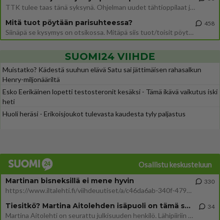
TTK tulee taas tänä syksynä. Ohjelman uudet tähtioppilaat julkistetaan torstaina 6. elokuuta klo 14 alkavassa lehdistö
Mitä tuot pöytään parisuhteessa?
458
Siinäpä se kysymys on otsikossa. Mitäpä siis tuot/toisit pöytään parisuhteessa? Oletko mies vai nainen? Koetko sen mitä
SUOMI24 VIIHDE
Muistatko? Kädestä suuhun elävä Satu sai jättimäisen rahasalkun
Henry-miljonääriltä
Esko Eerikäinen lopetti testosteronit kesäksi - Tämä ikävä vaikutus iski
heti
Huoli heräsi - Erikoisjoukot tulevasta kaudesta tyly paljastus
Osallistu keskusteluun
Martinan bisneksillä ei mene hyvin
330
https://www.iltalehti.fi/viihdeuutiset/a/c46da6ab-340f-4790-aaa7-0865eed2336 Yrityksen konkurssihakemus on tullut kärä
Tiesitkö? Martina Aitolehden isäpuoli on tämä suosittu laulaja
34
Martina Aitolehti on seurattu julkisuuden henkilö. Lähipiiriin mahtuu muitakin tunnettuja henkilöitä. Tiesitkö, että Ma