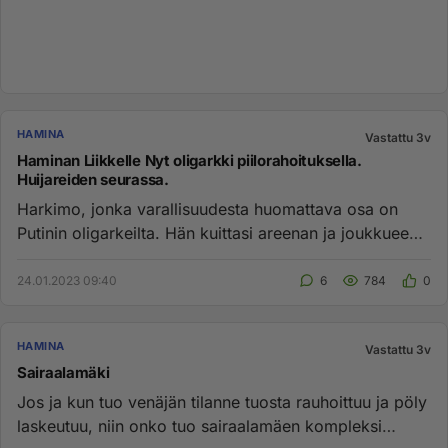
HAMINA
Vastattu 3v
Haminan Liikkelle Nyt oligarkki piilorahoituksella.
Huijareiden seurassa.
Harkimo, jonka varallisuudesta huomattava osa on
Putinin oligarkeilta. Hän kuittasi areenan ja joukkueen
myynnistä noin ...
24.01.2023 09:40
6
784
0
HAMINA
Vastattu 3v
Sairaalamäki
Jos ja kun tuo venäjän tilanne tuosta rauhoittuu ja pöly
laskeutuu, niin onko tuo sairaalamäen kompleksi