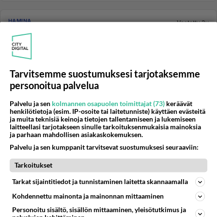
HAMINA
Vastattu 3v
Pam lakko/S-market
Miten Haminan ässä on auki, kun on lakon piirissä?
Siellä jos on töissä semmoiset ketkä ei kuulu Pamiin,
niin he ei varm...
Tarvitsemme suostumuksesi tarjotaksemme
09.02.2023 08:53
13
1145
0
personoitua palvelua
Palvelu ja sen
kolmannen osapuolen toimittajat (73)
keräävät
henkilötietoja (esim. IP-osoite tai laitetunniste) käyttäen evästeitä
HAMINA
Vastattu 3v
ja muita teknisiä keinoja tietojen tallentamiseen ja lukemiseen
Virkamiehillä varkaan sielu?
laitteellasi tarjotakseen sinulle tarkoituksenmukaisia mainoksia
ja parhaan mahdollisen asiakaskokemuksen.
Vai tekeekö tilaisuus varkaan?
Palvelu ja sen kumppanit tarvitsevat suostumuksesi seuraaviin:
https://www.kymensanomat.fi/paikalliset/5715344...
Tarkoitukset
10.02.2023 11:55
4
154
0
Tarkat sijaintitiedot ja tunnistaminen laitetta skannaamalla
Kohdennettu mainonta ja mainonnan mittaaminen
HAMINA
Personoitu sisältö, sisällön mittaaminen, yleisötutkimus ja
Vastattu 3v