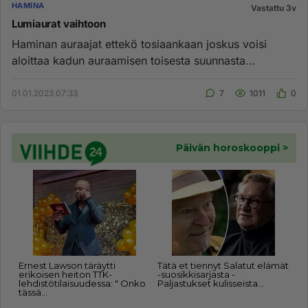
HAMINA
Vastattu 3v
Lumiaurat vaihtoon
Haminan auraajat ettekö tosiaankaan joskus voisi
aloittaa kadun auraamisen toisesta suunnasta
aloittamalla vai onko se y...
01.01.2023 07:33
7
1011
0