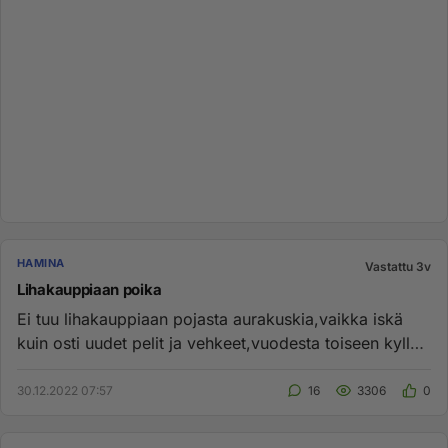
HAMINA
Vastattu 3v
Lihakauppiaan poika
Ei tuu lihakauppiaan pojasta aurakuskia,vaikka iskä
kuin osti uudet pelit ja vehkeet,vuodesta toiseen kyllä
kädettömin u...
30.12.2022 07:57
16
3306
0