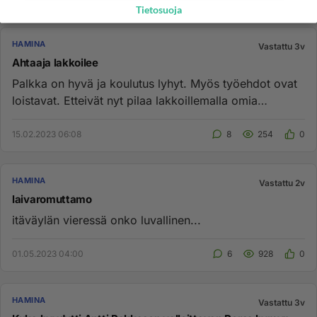
Tietosuoja
HAMINA
Vastattu 3v
Ahtaaja lakkoilee
Palkka on hyvä ja koulutus lyhyt. Myös työehdot ovat
loistavat. Etteivät nyt pilaa lakkoillemalla omia
saavutettuja etuj...
15.02.2023 06:08
8
254
0
HAMINA
Vastattu 2v
laivaromuttamo
itäväylän vieressä onko luvallinen...
01.05.2023 04:00
6
928
0
HAMINA
Vastattu 3v