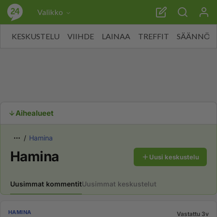
Valikko
KESKUSTELU
VIIHDE
LAINAA
TREFFIT
SÄÄNNÖT
Aihealueet
Hamina
Hamina
Uusi keskustelu
Uusimmat kommentit
Uusimmat keskustelut
HAMINA
Vastattu 3v