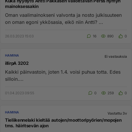
Kuka hyydytti Antti Pakkasen valloittavan Perss hymyn
mainoksessakin
Oman vaalimainokseni valvonta ja nosto julkisuuteen
on oman egoni ykkösasia, eikö niin Antti? ...
26.03.2023 15:03
16
890
0
HAMINA
Ei vastauksia
illirpA 3202
Kaikki päinvastoin, joten 1.4. voisi puhua totta. Edes
silloin....
01.04.2023 09:55
0
259
0
HAMINA
Vastattu 3v
Tieliikennelaki kieltää autojen/moottoripyörien/mopojen
tms. häiritsevän ajon