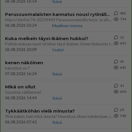
06.08.2026 16:54
Ikävä
482
Perussuomalaisten kannatus nousi rytinällä Ylen tänään julkaisemassa tuoreimmassa gallup-kyselyssä.
734
https://yle.fi/a/74-20239449 Perussuomalaisilla hurja- ja ylivoimaisesti suurin nousu tässä uudessa Ylen gallupissa. Kyl
06.08.2026 03:24
Maailman menoa
12
Kuka melkein täysi-ikäinen hukkui?
691
Poliisin mukaan nuori oli lähes täysi-ikäinen. Ennen iltakuutta tulleen ilmoituksen mukaan ihminen oli joutunut mahdoll
06.08.2026 20:09
Iisalmi
45
kenen näköinen
642
kaivattusi on ?
07.08.2026 16:24
Ikävä
41
Mikä on ollut
604
Söpöintä välillämme?
06.08.2026 14:44
Ikävä
29
Tykkäätköhän vielä minusta?
548
Yhtä paljon, kuin minä sinusta? Haaveissa ollaan kahdestaan, rauhassa ja lähennytään fyysisesti ja tutustutaan syvemmin
06.08.2026 07:42
Ikävä