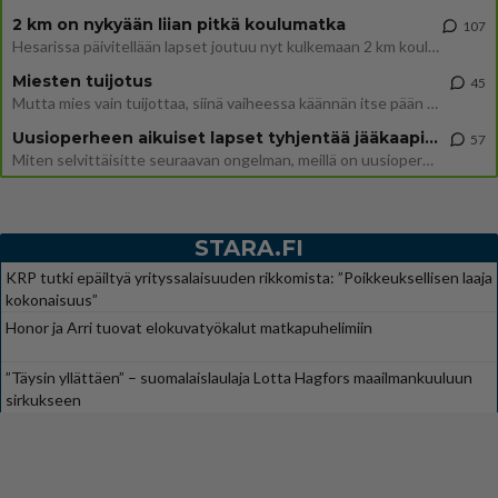
2 km on nykyään liian pitkä koulumatka
107
Hesarissa päivitellään lapset joutuu nyt kulkemaan 2 km kouluun jösses. Ruostefillarilla tuo matka menee vaikka miten äk
Miesten tuijotus
45
Mutta mies vain tuijottaa, siinä vaiheessa käännän itse pään pois. Mikä juttu? Yleensä jos joku tuijottaa tai katsoo, hä
Uusioperheen aikuiset lapset tyhjentää jääkaapin käydessään
57
Miten selvittäisitte seuraavan ongelman, meillä on uusioperhe, minulla teini-ikäiset lapset ja puolisolla aikuiset, jotk
STARA.FI
KRP tutki epäiltyä yrityssalaisuuden rikkomista: ”Poikkeuksellisen laaja
kokonaisuus”
Honor ja Arri tuovat elokuvatyökalut matkapuhelimiin
”Täysin yllättäen” – suomalaislaulaja Lotta Hagfors maailmankuuluun
sirkukseen