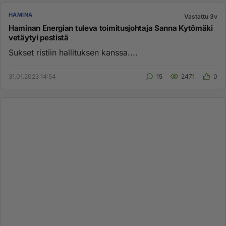
HAMINA
Vastattu 3v
Haminan Energian tuleva toimitusjohtaja Sanna Kytömäki
vetäytyi pestistä
Sukset ristiin hallituksen kanssa....
31.01.2023 14:54
15
2471
0