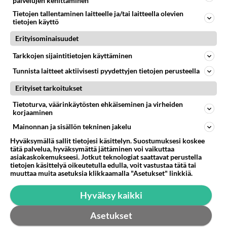
palvelujen kehittäminen
Keskustan ehdokas Haminassa
Tietojen tallentaminen laitteelle ja/tai laitteella olevien
Onko Keskustalla kansanedustajaehdokasta
tietojen käyttö
Haminassa? Jos on niin kuka. Joe ei niin miksi ei?...
Erityisominaisuudet
12.02.2023 08:44
13
1124
0
Tarkkojen sijaintitietojen käyttäminen
Tunnista laitteet aktiivisesti pyydettyjen tietojen perusteella
Erityiset tarkoitukset
Tietoturva, väärinkäytösten ehkäiseminen ja virheiden
korjaaminen
Mainonnan ja sisällön tekninen jakelu
Hyväksymällä sallit tietojesi käsittelyn. Suostumuksesi koskee
tätä palvelua, hyväksymättä jättäminen voi vaikuttaa
asiakaskokemukseesi. Jotkut teknologiat saattavat perustella
tietojen käsittelyä oikeutetulla edulla, voit vastustaa tätä tai
muuttaa muita asetuksia klikkaamalla "Asetukset" linkkiä.
Hyväksy kaikki
Asetukset