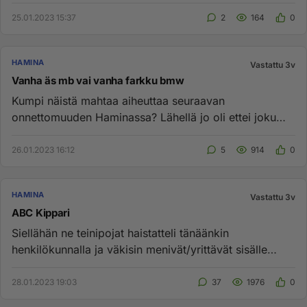
tarkoitus myydä...
25.01.2023 15:37
2
164
0
HAMINA
Vastattu 3v
Vanha äs mb vai vanha farkku bmw
Kumpi näistä mahtaa aiheuttaa seuraavan
onnettomuuden Haminassa? Lähellä jo oli ettei joku
jäänyt alle....
26.01.2023 16:12
5
914
0
HAMINA
Vastattu 3v
ABC Kippari
Siellähän ne teinipojat haistatteli tänäänkin
henkilökunnalla ja väkisin menivät/yrittävät sisälle
riehumaan. Eikö näist...
28.01.2023 19:03
37
1976
0