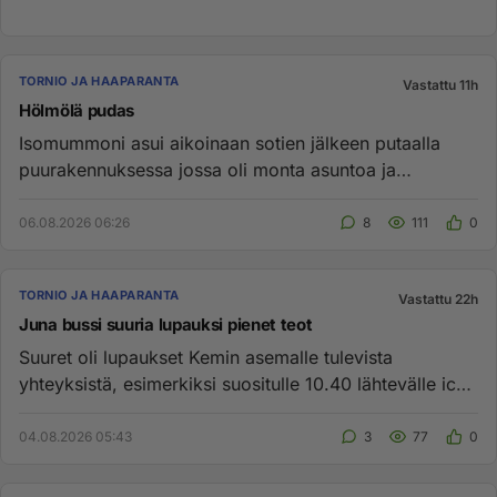
TORNIO JA HAAPARANTA
Vastattu 11h
Hölmölä pudas
Isomummoni asui aikoinaan sotien jälkeen putaalla
puurakennuksessa jossa oli monta asuntoa ja
ulkohuussi. Kulki ilmeises...
06.08.2026 06:26
8
111
0
TORNIO JA HAAPARANTA
Vastattu 22h
Juna bussi suuria lupauksi pienet teot
Suuret oli lupaukset Kemin asemalle tulevista
yhteyksistä, esimerkiksi suositulle 10.40 lähtevälle ic24
ei ole yhteyttä ...
04.08.2026 05:43
3
77
0