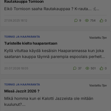
Rautakauppa Tornioon
Eikö Tornioon saaha Rautakauppaa ? K-rauta... :(...
27.09.2025 18:12
9
754
0
TORNIO JA HAAPARANTA
Vastattu 7pv
Turisteille kielto haaparantaan
Kyllä vituttaa käydä kesäisin Haaparannassa kun joka
saatanan kauppa täynnä parempia espoolais perheitä.
Luulevat omista...
20.07.2026 18:05
37
501
0
TORNIO JA HAAPARANTA
Vastattu 7pv
Missä Jazzit 2026 ?
Mikä homma kun ei Kalotti Jazzeista ole mitään
kuulunut?...