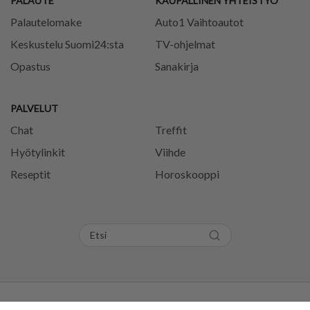
PALAUTE
KAUPALLINEN YHTEISTYÖ
Palautelomake
Auto1 Vaihtoautot
Keskustelu Suomi24:sta
TV-ohjelmat
Opastus
Sanakirja
PALVELUT
Chat
Treffit
Hyötylinkit
Viihde
Reseptit
Horoskooppi