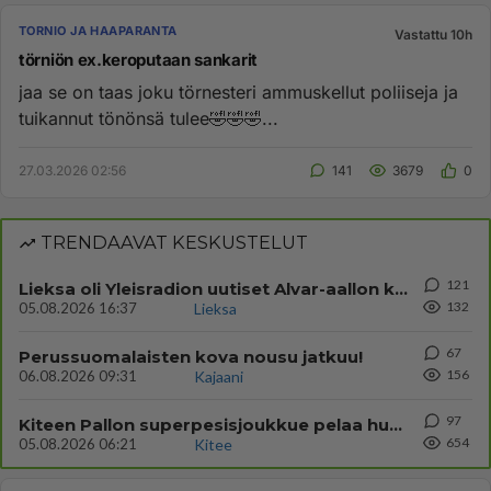
TORNIO JA HAAPARANTA
Vastattu 10h
törniön ex.keroputaan sankarit
jaa se on taas joku törnesteri ammuskellut poliiseja ja
tuikannut tönönsä tulee🤣🤣🤣...
27.03.2026 02:56
141
3679
0
TRENDAAVAT KESKUSTELUT
121
Lieksa oli Yleisradion uutiset Alvar-aallon kylä myynnissä?
132
05.08.2026 16:37
Lieksa
67
Perussuomalaisten kova nousu jatkuu!
156
06.08.2026 09:31
Kajaani
97
Kiteen Pallon superpesisjoukkue pelaa huumeiden vaikutuksen alaisena
654
05.08.2026 06:21
Kitee