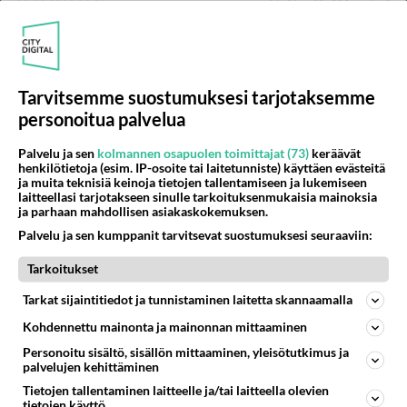
03.06.2026 20:51
21
880
0
TORNIO JA HAAPARANTA
Vastattu 5pv
Vai on teille muuttanu
Tarvitsemme suostumuksesi tarjotaksemme
Julkkis! Tv : stä tuttu ja alibabalehdestä.!...
personoitua palvelua
Palvelu ja sen
kolmannen osapuolen toimittajat (73)
keräävät
29.07.2026 06:44
14
389
0
henkilötietoja (esim. IP-osoite tai laitetunniste) käyttäen evästeitä
ja muita teknisiä keinoja tietojen tallentamiseen ja lukemiseen
laitteellasi tarjotakseen sinulle tarkoituksenmukaisia mainoksia
ja parhaan mahdollisen asiakaskokemuksen.
TORNIO JA HAAPARANTA
Vastattu 5pv
Palvelu ja sen kumppanit tarvitsevat suostumuksesi seuraaviin:
Kivirannan koirapuisto hajotettu
Jaa joku vapaankasvatuksen kannattaja pahoitti jo
Tarkoitukset
mielensä ja poistatti edellisen kirjoituksen. Säälittävää.
Tarkat sijaintitiedot ja tunnistaminen laitetta skannaamalla
Eli siellä ...
Kohdennettu mainonta ja mainonnan mittaaminen
25.07.2026 17:39
27
295
0
Personoitu sisältö, sisällön mittaaminen, yleisötutkimus ja
palvelujen kehittäminen
Tietojen tallentaminen laitteelle ja/tai laitteella olevien
TORNIO JA HAAPARANTA
Vastattu 5pv
tietojen käyttö