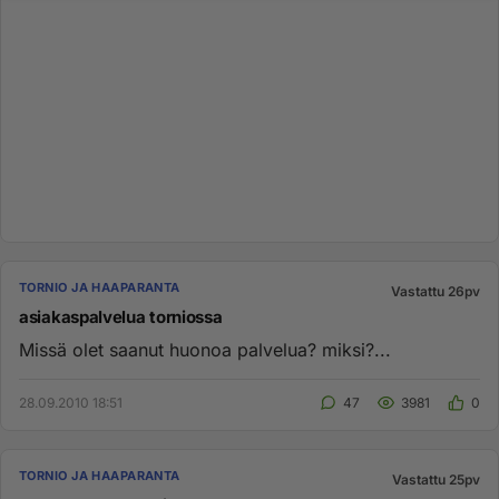
TORNIO JA HAAPARANTA
Vastattu 26pv
asiakaspalvelua torniossa
Missä olet saanut huonoa palvelua? miksi?...
28.09.2010 18:51
47
3981
0
TORNIO JA HAAPARANTA
Vastattu 25pv