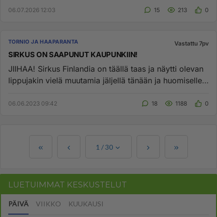
06.07.2026 12:03
15
213
0
TORNIO JA HAAPARANTA
Vastattu 7pv
SIRKUS ON SAAPUNUT KAUPUNKIIN!
JIIHAA! Sirkus Finlandia on täällä taas ja näytti olevan
lippujakin vielä muutamia jäljellä tänään ja huomiselle.
Sirk...
06.06.2023 09:42
18
1188
0
1
/
30
LUETUIMMAT KESKUSTELUT
PÄIVÄ
VIIKKO
KUUKAUSI