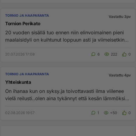
TORNIO JA HAAPARANTA
Vastattu 3pv
Tornion Perikato
20 vuoden sisällä tuo ennen niin elinvoimainen pieni
maalaisidyli on kuihtunut loppuun asti ja viimeisetkin
asukit muutt...
20.07.2026 17:08
6
222
0
TORNIO JA HAAPARANTA
Vastattu 4pv
Yhteiskunta
On ihanaa kun on syksy.ja toivottavasti ilma viilenee
vielä reilusti..olen aina tykännyt että kesän lämmöksi
riittää 10 ...
02.08.2026 19:57
1
<50
0