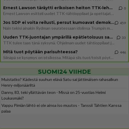
Ernest Lawson täräytti erikoisen heiton TTK-lehdistötilaisuudessa: " Onko tässä tarkoituksena...?"
0
Ernest Lawson esitteli uudet TTK-tähtioppilaat ja opettajat torstaina 6.8. lehdistölle. Tulevalla kaudella on yksi hausk
Jos SDP ei voita reilusti, persut kumoavat demokratian Suomesta
459
Näin tekisi ainakin Rydman seuratessaan idolinsa Trumpin mallia https://www.is.fi/politiikka/art-2000012187244.html
Uuden TTK-juontajan ympärillä epätietoisuus sakenee - Nyt MTV hämmentää soppaa
33
TTK tulee taas tänä syksynä. Ohjelman uudet tähtioppilaat julkistetaan torstaina 6. elokuuta klo 14 alkavassa lehdistö
Mitä tuot pöytään parisuhteessa?
446
Siinäpä se kysymys on otsikossa. Mitäpä siis tuot/toisit pöytään parisuhteessa? Oletko mies vai nainen? Koetko sen mitä
SUOMI24 VIIHDE
Muistatko? Kädestä suuhun elävä Satu sai jättimäisen rahasalkun
Henry-miljonääriltä
Danny, 83, teki yllättävän teon - Missä on 25-vuotias Helmi
Loukasmäki?
Vappu Pimiän lähtö ei ole ainoa iso muutos - Tanssii Tähtien Kanssa
palaa