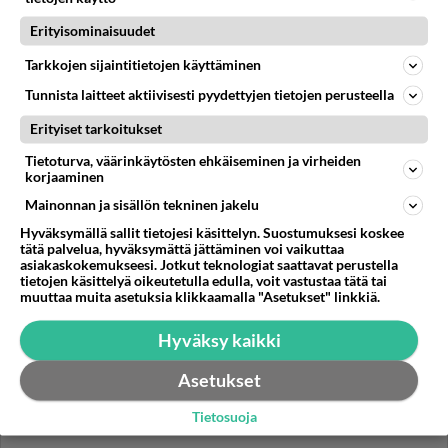
Tornion terveyskeskus, hyödytön laitos.
Erityisominaisuudet
Tk:n voisi lopettaa ja rahat antaa Länskän
pyörittämiseen....
Tarkkojen sijaintitietojen käyttäminen
Tunnista laitteet aktiivisesti pyydettyjen tietojen perusteella
30.07.2026 16:56
4
73
0
Erityiset tarkoitukset
Tietoturva, väärinkäytösten ehkäiseminen ja virheiden
korjaaminen
TORNIO JA HAAPARANTA
Vastattu 6pv
Metallipajan melu
Mainonnan ja sisällön tekninen jakelu
Liekö Kantojarven metalli pitää sisällään,
Hyväksymällä sallit tietojesi käsittelyn. Suostumuksesi koskee
tätä palvelua, hyväksymättä jättäminen voi vaikuttaa
kunnanpäättäjien sukulaisia tai tuttuja, kun saavat
asiakaskokemukseesi. Jotkut teknologiat saattavat perustella
mielivaltaisesti edelleen...
tietojen käsittelyä oikeutetulla edulla, voit vastustaa tätä tai
muuttaa muita asetuksia klikkaamalla "Asetukset" linkkiä.
14.12.2024 05:44
52
2276
0
Hyväksy kaikki
Asetukset
Tietosuoja