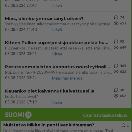
05.08.2026 17:47
Ikävä
74
Mies, olenko ymmärtänyt oikein?
651
Ystävyys/salainen suhde/molemmat ovat täysin poissuljettuja asioita? Nainen
05.08.2026 11:40
Ikävä
95
Kiteen Pallon superpesisjoukkue pelaa huumeiden vaikutuksen alaisena
649
Huumerikos. Yleisesti uskotaan, että se seikka, että eräs KiPan pelaaja kärähtää huumeista, on vain jäävuoren huippu. M
05.08.2026 03:21
Kitee
465
Perussuomalaisten kannatus nousi rytinällä Ylen tänään julkaisemassa tuoreimmassa gallup-kyselyssä.
622
https://yle.fi/a/74-20239449 Perussuomalaisilla hurja- ja ylivoimaisesti suurin nousu tässä uudessa Ylen gallupissa. Kyl
06.08.2026 03:24
Maailman menoa
38
Kauanko olet kaivannut kaivattuasi ja
602
koska hänet löysit?
05.08.2026 17:19
Ikävä
Osallistu keskusteluun
Muistatko Mikkelin panttivankidraaman?
1
Uusi draamasarja järkyttävästä tapauksesta on tulossa. Tositapahtumiin perustuva sarja ammentaa vuoden 1986 Mikkelin pan