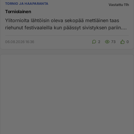
TORNIO JA HAAPARANTA
Vastattu 11h
Torniolainen
Ylitorniolta lähtöisin oleva sekopää mettiäinen taas
riehunut festivaaleilla kun päässyt sivistyksen pariin....
06.08.2026 16:36
2
73
0