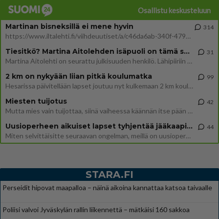
Osallistu keskusteluun
Martinan bisneksillä ei mene hyvin
314
https://www.iltalehti.fi/viihdeuutiset/a/c46da6ab-340f-4790-aaa7-0865eed2336 Yrityksen konkurssihakemus on tullut kärä
Tiesitkö? Martina Aitolehden isäpuoli on tämä suosittu laulaja
31
Martina Aitolehti on seurattu julkisuuden henkilö. Lähipiiriin mahtuu muitakin tunnettuja henkilöitä. Tiesitkö, että Ma
2 km on nykyään liian pitkä koulumatka
99
Hesarissa päivitellään lapset joutuu nyt kulkemaan 2 km kouluun jösses. Ruostefillarilla tuo matka menee vaikka miten äk
Miesten tuijotus
42
Mutta mies vain tuijottaa, siinä vaiheessa käännän itse pään pois. Mikä juttu? Yleensä jos joku tuijottaa tai katsoo, hä
Uusioperheen aikuiset lapset tyhjentää jääkaapin käydessään
44
Miten selvittäisitte seuraavan ongelman, meillä on uusioperhe, minulla teini-ikäiset lapset ja puolisolla aikuiset, jotk
STARA.FI
Perseidit hipovat maapalloa – näinä aikoina kannattaa katsoa taivaalle
Poliisi valvoi Jyväskylän rallin liikennettä – mätkäisi 160 sakkoa