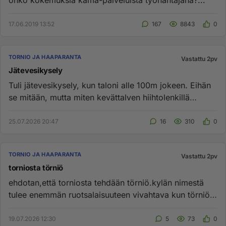
onko kokemuksia kama-palveluista työnantajana?...
17.06.2019 13:52
167
8843
0
TORNIO JA HAAPARANTA
Vastattu 2pv
Jätevesikysely
Tuli jätevesikysely, kun taloni alle 100m jokeen. Eihän
se mitään, mutta miten kevättalven hiihtolenkillä
näkemäni joest...
25.07.2026 20:47
16
310
0
TORNIO JA HAAPARANTA
Vastattu 2pv
torniosta törniö
ehdotan,että torniosta tehdään törniö.kylän nimestä
tulee enemmän ruotsalaisuuteen vivahtava kun törniö
on kuiteski pien...
19.07.2026 12:30
5
73
0