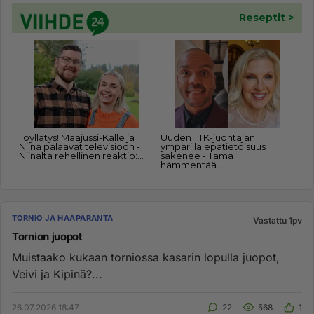
TORNIO JA HAAPARANTA
Vastattu 1pv
Tornion juopot
Muistaako kukaan torniossa kasarin lopulla juopot,
Veivi ja Kipinä?...
26.07.2026 18:47
22
568
1