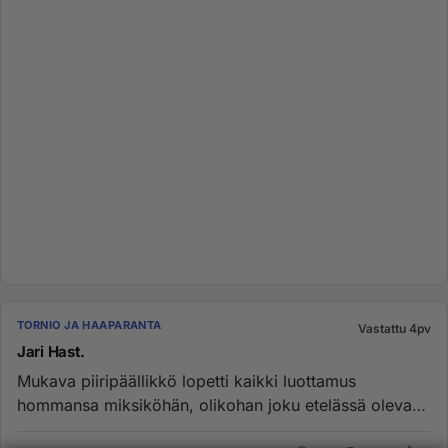
TORNIO JA HAAPARANTA
Vastattu 4pv
Jari Hast.
Mukava piiripäällikkö lopetti kaikki luottamus
hommansa miksiköhän, olikohan joku etelässä oleva
ministeriön erityisavus...