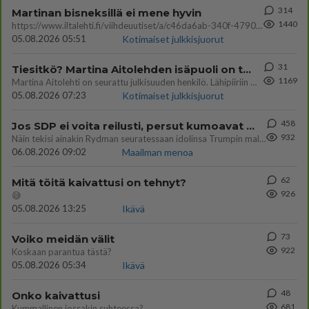
314
Martinan bisneksillä ei mene hyvin
1440
https://www.iltalehti.fi/viihdeuutiset/a/c46da6ab-340f-4790-aaa7-0865eed2336 Yrityksen konkurssihakemus on tullut kärä
05.08.2026 05:51
Kotimaiset julkkisjuorut
31
Tiesitkö? Martina Aitolehden isäpuoli on tämä suosittu laulaja
1169
Martina Aitolehti on seurattu julkisuuden henkilö. Lähipiiriin mahtuu muitakin tunnettuja henkilöitä. Tiesitkö, että Ma
05.08.2026 07:23
Kotimaiset julkkisjuorut
458
Jos SDP ei voita reilusti, persut kumoavat demokratian Suomesta
932
Näin tekisi ainakin Rydman seuratessaan idolinsa Trumpin mallia https://www.is.fi/politiikka/art-2000012187244.html
06.08.2026 09:02
Maailman menoa
62
Mitä töitä kaivattusi on tehnyt?
926
😅
05.08.2026 13:25
Ikävä
73
Voiko meidän välit
922
Koskaan parantua tästä?
05.08.2026 05:34
Ikävä
48
Onko kaivattusi
681
Kummallinen jossakin suhteessa?