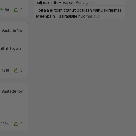
paljastettiin – Vappu Pimiä jätti
suosikkiohjelman
86
0
Hoitaja ei toimittanut potilaan valituskirjelmää
eteenpäin – sairaalalle huomautus
Vastattu 1pv
ullut hyvä
1218
0
Vastattu 1pv
23254
0