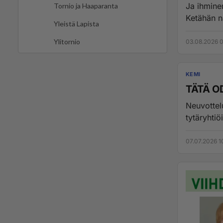
Ja ihminen
Tornio ja Haaparanta
Yleistä Lapista
Ylitornio
03.08.2026 0
KEMI
TÄTÄ O
Neuvottel
tytäryhtiö
07.07.2026 1