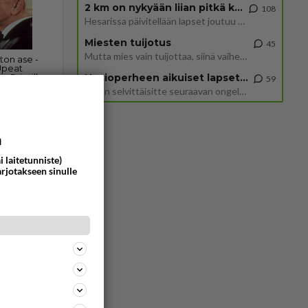
2 km on nykyään liian pitkä koulumatka
108
Hesarissa päivitellään lapset joutuu nyt kulkemaan 2 km kouluun jösses. Ruostefillarilla tuo matka menee vaikka miten äk
Miesten tuijotus
45
Mutta mies vain tuijottaa, siinä vaiheessa käännän itse pään pois. Mikä juttu? Yleensä jos joku tuijottaa tai katsoo, hä
Uusioperheen aikuiset lapset tyhjentää jääkaapin käydessään
59
Miten selvittäisitte seuraavan ongelman, meillä on uusioperhe, minulla teini-ikäiset lapset ja puolisolla aikuiset, jotk
a
Vastattu 19h
i laitetunniste)
arjotakseen sinulle
<50
0