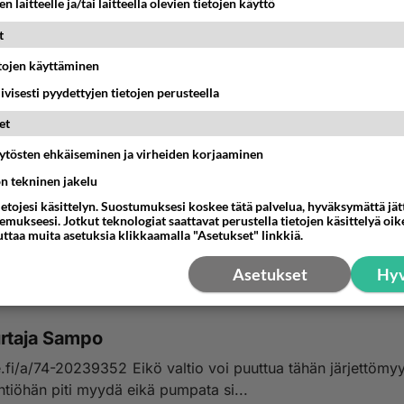
n laitteelle ja/tai laitteella olevien tietojen käyttö
t
etojen käyttäminen
iivisesti pyydettyjen tietojen perusteella
et
äytösten ehkäiseminen ja virheiden korjaaminen
ön tekninen jakelu
ietojesi käsittelyn. Suostumuksesi koskee tätä palvelua, hyväksymättä jä
mukseesi. Jotkut teknologiat saattavat perustella tietojen käsittelyä oike
uttaa muita asetuksia klikkaamalla "Asetukset" linkkiä.
Asetukset
Hyv
rtaja Sampo
352 Eikö valtio voi puuttua tähän järjettömyyteen?
htiöhän piti myydä eikä pumpata si...