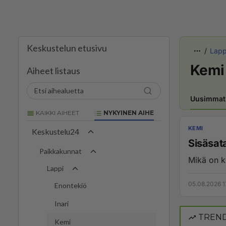
Keskustelun etusivu
Lapp
Kemi
Aiheet listaus
Uusimmat
KAIKKI AIHEET
NYKYINEN AIHE
KEMI
Keskustelu24
Sisäsa
Paikkakunnat
Mikä on k
Lappi
05.08.2026 1
Enontekiö
Inari
TREND
Kemi