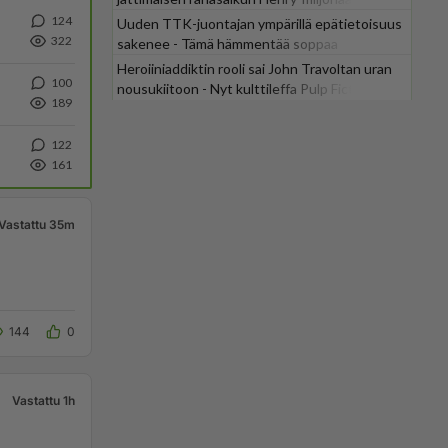
124
Uuden TTK-juontajan ympärillä epätietoisuus
322
sakenee - Tämä hämmentää soppaa
Heroiiniaddiktin rooli sai John Travoltan uran
100
nousukiitoon - Nyt kulttileffa Pulp Fiction
189
tv:stä
122
161
Vastattu 35m
144
0
Vastattu 1h