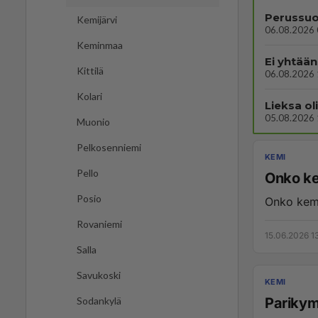
Perussuo
Kemijärvi
06.08.2026 
Keminmaa
Ei yhtään
Kittilä
06.08.2026 
Kolari
Lieksa ol
05.08.2026 
Muonio
Pelkosenniemi
KEMI
Pello
Onko ke
Posio
Onko kemi
Rovaniemi
15.06.2026 1
Salla
Savukoski
KEMI
Parikym
Sodankylä