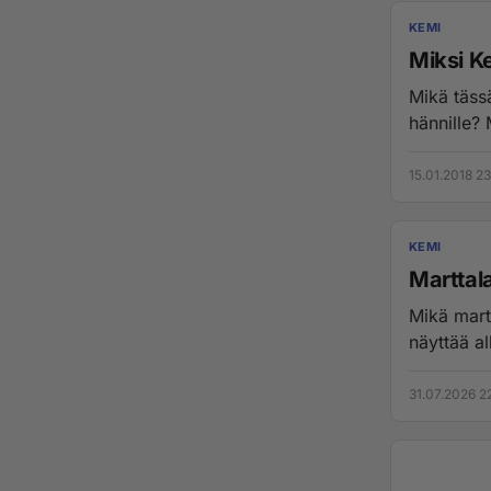
KEMI
Miksi K
Mikä täss
hännille? 
15.01.2018 23
KEMI
Marttal
Mikä mart
näyttää a
31.07.2026 22