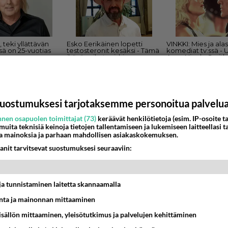
uostumuksesi tarjotaksemme personoitua palvelu
hyvinvointi paranee Lapissa.
nen osapuolen toimittajat (73)
keräävät henkilötietoja (esim. IP-osoite ta
 muita teknisiä keinoja tietojen tallentamiseen ja lukemiseen laitteellasi t
an tulee vanhusten ja sairaiden vuoro?...
a mainoksia ja parhaan mahdollisen asiakaskokemuksen.
anit tarvitsevat suostumuksesi seuraaviin:
04:06
5
t ja tunnistaminen laitetta skannaamalla
ta ja mainonnan mittaaminen
sisällön mittaaminen, yleisötutkimus ja palvelujen kehittäminen