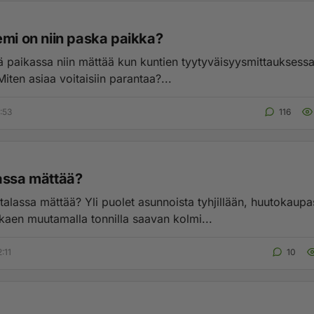
emi on niin paska paikka?
ä paikassa niin mättää kun kuntien tyytyväisyysmittauksessak
Miten asiaa voitaisiin parantaa?...
:53
116
assa mättää?
talassa mättää? Yli puolet asunnoista tyhjillään, huutokaupa
lkaen muutamalla tonnilla saavan kolmi...
:11
10