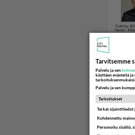
Tarvitsemme s
KEMI
Koirien 
Palvelu ja sen
kolman
käyttäen evästeitä ja
Milloinkah
tarkoituksenmukaisi
Palvelu ja sen kumpp
05.08.2026 
Tarkoitukset
Tarkat sijaintitiedo
Kohdennettu mainon
Personoitu sisältö, 