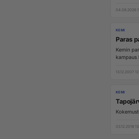
04.08.2026 1
KEMI
Paras pa
Kemin par
kampaus ku
13.12.2007 12
KEMI
Tapojär
Kokemusta
03.12.2018 13