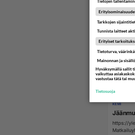
Tietojen tallentamine
Erityisominaisuude
Tarkkojen sijaintiti
Tunnista laitteet akt
Erityiset tarkoituks
Tietoturva, väärink
Mainonnan ja sisäll
Hyväksymällä sallit t
vaikuttaa asiakaskoke
vastustaa tätä tai mu
Tietosuoja
KEMI
Jäänmu
https://yle.fi/a/74-20239
Matkailuy