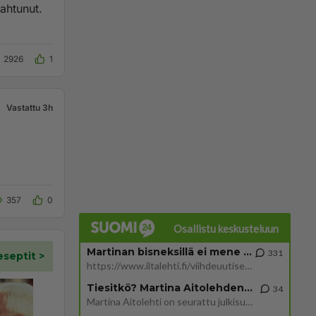
pahtunut.
2926
1
Vastattu 3h
357
0
Osallistu keskusteluun
Martinan bisneksillä ei mene hyvin
331
https://www.iltalehti.fi/viihdeuutiset/a/c46da6ab-340f-4790-aaa7-0865eed2336 Yrityksen konkurssihakemus on tullut kärä
Tiesitkö? Martina Aitolehden isäpuoli on tämä suosittu laulaja
34
Martina Aitolehti on seurattu julkisuuden henkilö. Lähipiiriin mahtuu muitakin tunnettuja henkilöitä. Tiesitkö, että Ma