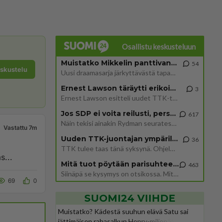
Osallistu keskusteluun
Muistatko Mikkelin panttivankidraaman?
54
eskustelu
Uusi draamasarja järkyttävästä tapauksesta on tulossa. Tositapahtumiin perustuva sarja ammentaa vuoden 1986 Mikkelin pan
Ernest Lawson täräytti erikoisen heiton TTK-lehdistötilaisuudessa: " Onko tässä tarkoituksena...?"
3
Ernest Lawson esitteli uudet TTK-tähtioppilaat ja opettajat torstaina 6.8. lehdistölle. Tulevalla kaudella on yksi hausk
Jos SDP ei voita reilusti, persut kumoavat demokratian Suomesta
617
Näin tekisi ainakin Rydman seuratessaan idolinsa Trumpin mallia https://www.is.fi/politiikka/art-2000012187244.html
Vastattu 7m
Uuden TTK-juontajan ympärillä epätietoisuus sakenee - Nyt MTV hämmentää soppaa
36
TTK tulee taas tänä syksynä. Ohjelman uudet tähtioppilaat julkistetaan torstaina 6. elokuuta klo 14 alkavassa lehdistö
s...
Mitä tuot pöytään parisuhteessa?
463
Siinäpä se kysymys on otsikossa. Mitäpä siis tuot/toisit pöytään parisuhteessa? Oletko mies vai nainen? Koetko sen mitä
69
0
SUOMI24 VIIHDE
Muistatko? Kädestä suuhun elävä Satu sai
jättimäisen rahasalkun Henry-miljonääriltä