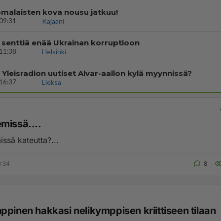
malaisten kova nousu jatkuu!
09:31
Kajaani
 senttiä enää Ukrainan korruptioon
11:38
Helsinki
i Yleisradion uutiset Alvar-aallon kylä myynnissä?
16:37
Lieksa
missä....
ssä kateutta?...
3:34
8
ppinen hakkasi nelikymppisen kriittiseen tilaan