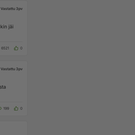
Vastattu 3pv
in jäi
6521
0
Vastattu 3pv
sta
199
0