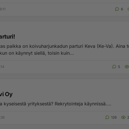
9:11
6
rturi!
as paikka on koivuharjunkadun parturi Keva (Ke-Va). Aina t
n on käynnyt siellä, toisin kuin...
:14
5
vi Oy
 kyseisestä yrityksestä? Rekrytointeja käynnissä....
:36
126