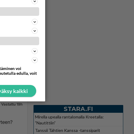
ttäminen voi
utetulla edulla, voit
äksy kaikki
Vastattu 19h
STARA.FI
Mirella upealla rantalomalla Kreetalla:
”Nautittiin”
Tanssii Tähtien Kanssa -tanssiparit