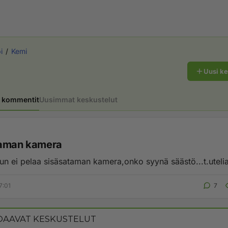
i
Kemi
Uusi k
 kommentit
Uusimmat keskustelut
taman kamera
un ei pelaa sisäsataman kamera,onko syynä säästö...t.utelia
7:01
7
AAVAT KESKUSTELUT