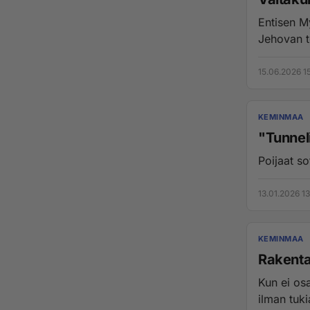
Entisen M
Jehovan to
15.06.2026 15
KEMINMAA
"Tunnel
Poijaat s
13.01.2026 1
KEMINMAA
Rakenta
Kun ei os