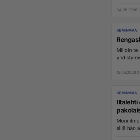
04.05.2026 1
KEMINMAA
Rengask
Milloin t
yhdistymis
12.05.2026 0
KEMINMAA
Iltaleht
pakolai
Moni ilme
sillä hän 