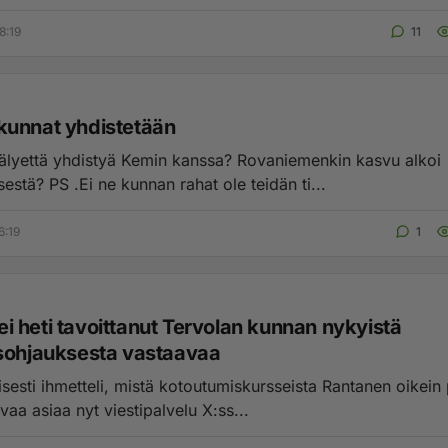
8:19
11
unnat yhdistetään
e älyettä yhdistyä Kemin kanssa? Rovaniemenkin kasvu alkoi
estä? PS .Ei ne kunnan rahat ole teidän ti...
6:19
1
i ei heti tavoittanut Tervolan kunnan nykyistä
sohjauksesta vastaavaa
isesti ihmetteli, mistä kotoutumiskursseista Rantanen oikein
avaa asiaa nyt viestipalvelu X:ss...