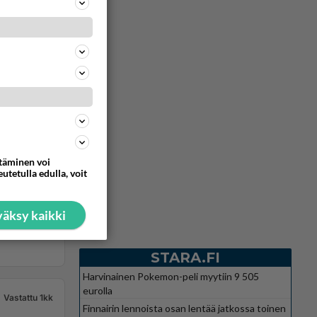
ttäminen voi
utetulla edulla, voit
äksy kaikki
STARA.FI
Harvinainen Pokemon-peli myytiin 9 505
eurolla
Vastattu 1kk
Finnairin lennoista osan lentää jatkossa toinen