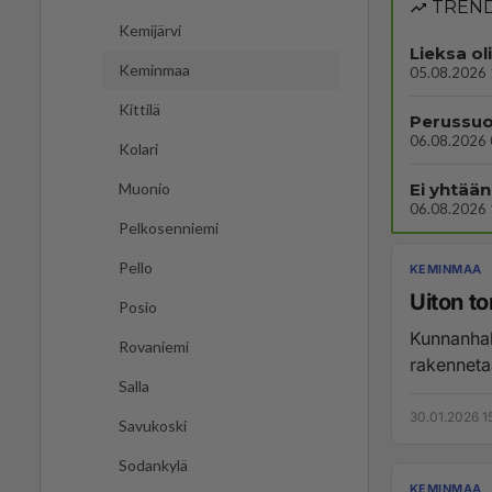
TREND
Kemijärvi
Lieksa ol
Keminmaa
05.08.2026 
Kittilä
Perussuo
06.08.2026 
Kolari
Ei yhtään
Muonio
06.08.2026 
Pelkosenniemi
Pello
KEMINMAA
Uiton to
Posio
Kunnanhall
Rovaniemi
Salla
30.01.2026 1
Savukoski
Sodankylä
KEMINMAA