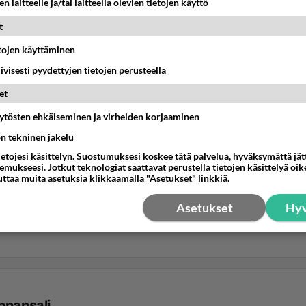
n laitteelle ja/tai laitteella olevien tietojen käyttö
t
etojen käyttäminen
iivisesti pyydettyjen tietojen perusteella
et
äytösten ehkäiseminen ja virheiden korjaaminen
ön tekninen jakelu
ietojesi käsittelyn. Suostumuksesi koskee tätä palvelua, hyväksymättä jä
mukseesi. Jotkut teknologiat saattavat perustella tietojen käsittelyä oike
uttaa muita asetuksia klikkaamalla "Asetukset" linkkiä.
Asetukset
Hyv
nnansali