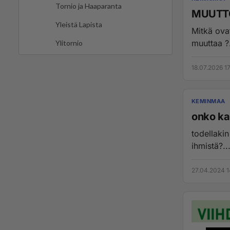
Tornio ja Haaparanta
MUUTT
Yleistä Lapista
Mitkä ovat
muuttaa ?.
Ylitornio
18.07.2026 1
KEMINMAA
onko ka
todellaki
ihmistä?..
27.04.2024 1