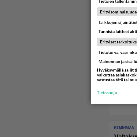
Tietojen tallentamine
Erityisominaisuude
Tarkkojen sijaintiti
Tunnista laitteet akt
Erityiset tarkoituks
Tietoturva, väärink
Mainonnan ja sisäll
Hyväksymällä sallit t
vaikuttaa asiakaskoke
vastustaa tätä tai mu
Tietosuoja
KEMINMAA
Valtaku