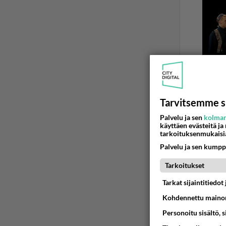
Tarvitsemme s
Palvelu ja sen
kolman
käyttäen evästeitä ja
KEMINMAA
tarkoituksenmukaisi
Uusi kan
Palvelu ja sen kumpp
Nyt netiss
Tarkoitukset
suomalaisi
Tarkat sijaintitiedo
28.07.2025 1
Kohdennettu mainon
Personoitu sisältö, 