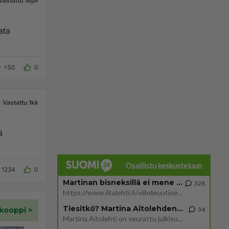
Vastattu 18pv
ata
<50
0
Vastattu 1kk
ä
Osallistu keskusteluun
1234
0
Martinan bisneksillä ei mene hyvin
328
https://www.iltalehti.fi/viihdeuutiset/a/c46da6ab-340f-4790-aaa7-0865eed2336 Yrityksen konkurssihakemus on tullut kärä
Tiesitkö? Martina Aitolehden isäpuoli on tämä suosittu laulaja
34
Martina Aitolehti on seurattu julkisuuden henkilö. Lähipiiriin mahtuu muitakin tunnettuja henkilöitä. Tiesitkö, että Ma