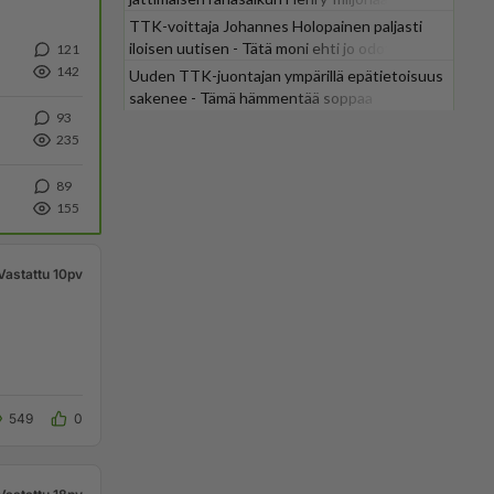
TTK-voittaja Johannes Holopainen paljasti
iloisen uutisen - Tätä moni ehti jo odottaa
121
142
Uuden TTK-juontajan ympärillä epätietoisuus
sakenee - Tämä hämmentää soppaa
93
235
89
155
Vastattu 10pv
549
0