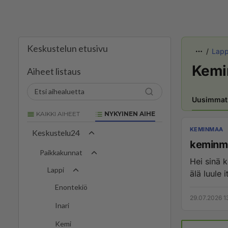
Keskustelun etusivu
Lapp
Kemi
Aiheet listaus
Uusimmat
KAIKKI AIHEET
NYKYINEN AIHE
KEMINMAA
Keskustelu24
keminma
Paikkakunnat
Hei sinä k
Lappi
älä luule i
Enontekiö
29.07.2026 1
Inari
Kemi