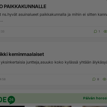
O PAIKKAKUNNALLE
 ns.hyvät asuinalueet paikkakunnalla ja mihin ei sitten kann
..
7:33
1
ikki keminmaalaiset
n yksinkertaisia juntteja,asuuko koko kylässä yhtään älykäsy
.
4:58
8