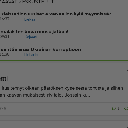
AAVAT KESKUSTELUT
i Yleisradion uutiset Alvar-aallon kylä myynnissä?
16:37
Lieksa
malaisten kova nousu jatkuu!
09:31
Kajaani
 senttiä enää Ukrainan korruptioon
11:38
Helsinki
ntti
itus tehnyt oikean päätöksen kyseisestä tontista ja siihen
rakennetaan kaavan mukaisesti rivitalo. Jossain ku...
5:45
5