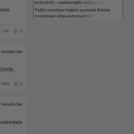
lentoyhtiö – matkustajille tärkeä rajoitus
ossa
Poliisi varoittaa: Huijarit pyytävät ihmisiä
nostamaan rahaa automaatista
<50
0
Vastattu 2kk
02906...
1308
0
Vastattu 2kk
urakentaja