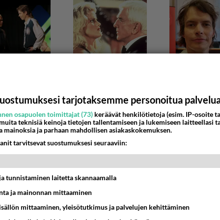
uostumuksesi tarjotaksemme personoitua palvelu
nen osapuolen toimittajat (73)
keräävät henkilötietoja (esim. IP-osoite ta
 muita teknisiä keinoja tietojen tallentamiseen ja lukemiseen laitteellasi t
a mainoksia ja parhaan mahdollisen asiakaskokemuksen.
salaisaloite
anit tarvitsevat suostumuksesi seuraaviin:
ä on kansalaisaloite, jolla halutaan kumota laki ulkomailla a
lle tapahtuneista kansaneläkel...
t ja tunnistaminen laitetta skannaamalla
4:15
4
ta ja mainonnan mittaaminen
sisällön mittaaminen, yleisötutkimus ja palvelujen kehittäminen