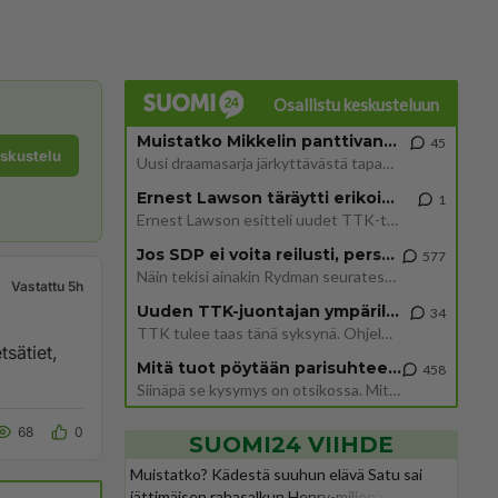
Osallistu keskusteluun
Muistatko Mikkelin panttivankidraaman?
45
eskustelu
Uusi draamasarja järkyttävästä tapauksesta on tulossa. Tositapahtumiin perustuva sarja ammentaa vuoden 1986 Mikkelin pan
Ernest Lawson täräytti erikoisen heiton TTK-lehdistötilaisuudessa: " Onko tässä tarkoituksena...?"
1
Ernest Lawson esitteli uudet TTK-tähtioppilaat ja opettajat torstaina 6.8. lehdistölle. Tulevalla kaudella on yksi hausk
Jos SDP ei voita reilusti, persut kumoavat demokratian Suomesta
577
Näin tekisi ainakin Rydman seuratessaan idolinsa Trumpin mallia https://www.is.fi/politiikka/art-2000012187244.html
Vastattu 5h
Uuden TTK-juontajan ympärillä epätietoisuus sakenee - Nyt MTV hämmentää soppaa
34
TTK tulee taas tänä syksynä. Ohjelman uudet tähtioppilaat julkistetaan torstaina 6. elokuuta klo 14 alkavassa lehdistö
tsätiet,
Mitä tuot pöytään parisuhteessa?
458
Siinäpä se kysymys on otsikossa. Mitäpä siis tuot/toisit pöytään parisuhteessa? Oletko mies vai nainen? Koetko sen mitä
68
0
SUOMI24 VIIHDE
Muistatko? Kädestä suuhun elävä Satu sai
jättimäisen rahasalkun Henry-miljonääriltä