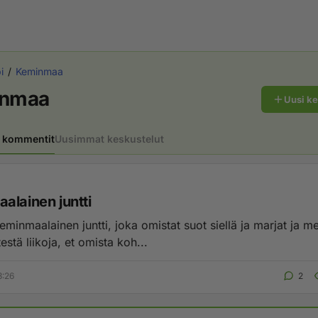
i
Keminmaa
nmaa
Uusi k
 kommentit
Uusimmat keskustelut
alainen juntti
eminmaalainen juntti, joka omistat suot siellä ja marjat ja me
testä liikoja, et omista koh...
3:26
2