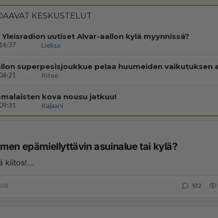
AAVAT KESKUSTELUT
i Yleisradion uutiset Alvar-aallon kylä myynnissä?
16:37
Lieksa
06:21
Kitee
malaisten kova nousu jatkuu!
09:31
Kajaani
men epämiellyttävin asuinalue tai kylä?
ä kiitos!...
:09
102