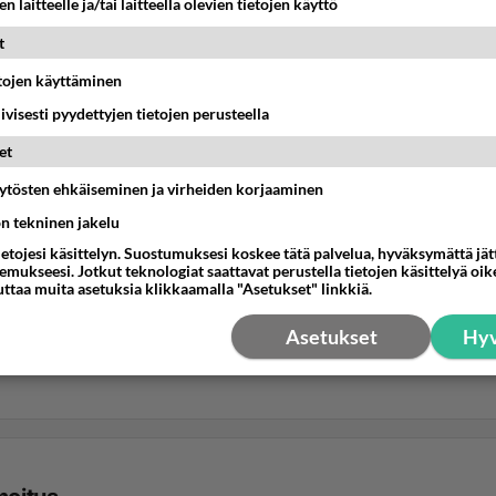
n laitteelle ja/tai laitteella olevien tietojen käyttö
t
etojen käyttäminen
iivisesti pyydettyjen tietojen perusteella
et
äytösten ehkäiseminen ja virheiden korjaaminen
ön tekninen jakelu
ietojesi käsittelyn. Suostumuksesi koskee tätä palvelua, hyväksymättä jä
mukseesi. Jotkut teknologiat saattavat perustella tietojen käsittelyä oike
uttaa muita asetuksia klikkaamalla "Asetukset" linkkiä.
Asetukset
Hyv