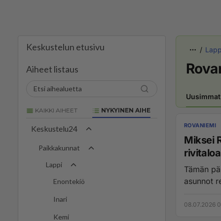
Keskustelun etusivu
Lapp
Rova
Aiheet listaus
Uusimmat
KAIKKI AIHEET
NYKYINEN AIHE
ROVANIEMI
Keskustelu24
Miksei 
Paikkakunnat
rivitalo
Lappi
Tämän päi
asunnot re
Enontekiö
Inari
08.07.2026 0
Kemi