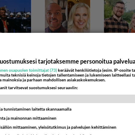
uostumuksesi tarjotaksemme personoitua palvelu
nen osapuolen toimittajat (73)
keräävät henkilötietoja (esim. IP-osoite ta
 muita teknisiä keinoja tietojen tallentamiseen ja lukemiseen laitteellasi t
a mainoksia ja parhaan mahdollisen asiakaskokemuksen.
haluat myös Lappiin?
anit tarvitsevat suostumuksesi seuraaviin:
ww.suomenuutiset.fi/maahanmuuttajataustaisessa-perheessa
nainen-kokee-olonsa-vieraaksi-helsingin-kontu...
t ja tunnistaminen laitetta skannaamalla
7:59
2
ta ja mainonnan mittaaminen
sisällön mittaaminen, yleisötutkimus ja palvelujen kehittäminen