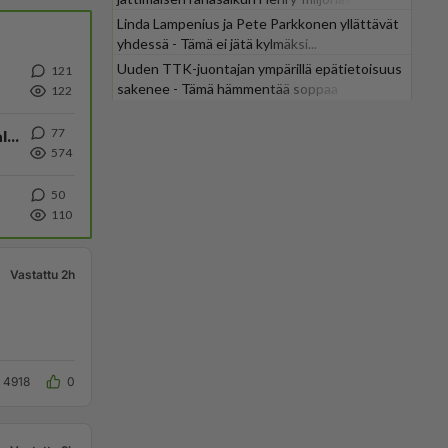
Linda Lampenius ja Pete Parkkonen yllättävät
yhdessä - Tämä ei jätä kylmäksi...
Uuden TTK-juontajan ympärillä epätietoisuus
121
sakenee - Tämä hämmentää soppaa
122
77
Kiteen Pallon superpesisjoukkue pelaa huumeiden vaikutuksen alaisena
574
50
110
Vastattu 2h
4918
0