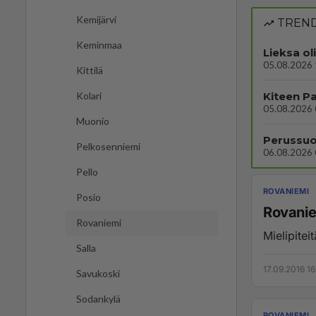
Kemijärvi
TREND
Keminmaa
Lieksa ol
05.08.2026 
Kittilä
Kolari
05.08.2026 
Muonio
Perussuo
Pelkosenniemi
06.08.2026 
Pello
ROVANIEMI
Posio
Rovanie
Rovaniemi
Mielipiteit
Salla
17.09.2016 16
Savukoski
Sodankylä
ROVANIEMI