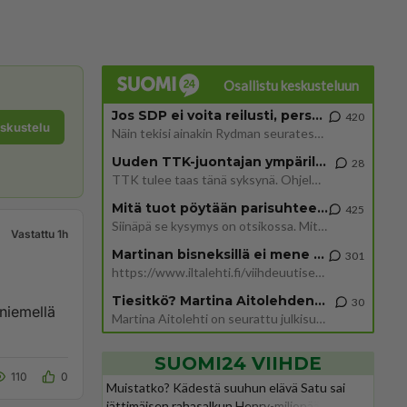
Osallistu keskusteluun
Jos SDP ei voita reilusti, persut kumoavat demokratian Suomesta
420
eskustelu
Näin tekisi ainakin Rydman seuratessaan idolinsa Trumpin mallia https://www.is.fi/politiikka/art-2000012187244.html
Uuden TTK-juontajan ympärillä epätietoisuus sakenee - Nyt MTV hämmentää soppaa
28
TTK tulee taas tänä syksynä. Ohjelman uudet tähtioppilaat julkistetaan torstaina 6. elokuuta klo 14 alkavassa lehdistö
Mitä tuot pöytään parisuhteessa?
425
Siinäpä se kysymys on otsikossa. Mitäpä siis tuot/toisit pöytään parisuhteessa? Oletko mies vai nainen? Koetko sen mitä
Vastattu 1h
Martinan bisneksillä ei mene hyvin
301
https://www.iltalehti.fi/viihdeuutiset/a/c46da6ab-340f-4790-aaa7-0865eed2336 Yrityksen konkurssihakemus on tullut kärä
Tiesitkö? Martina Aitolehden isäpuoli on tämä suosittu laulaja
30
niemellä
Martina Aitolehti on seurattu julkisuuden henkilö. Lähipiiriin mahtuu muitakin tunnettuja henkilöitä. Tiesitkö, että Ma
SUOMI24 VIIHDE
110
0
Muistatko? Kädestä suuhun elävä Satu sai
jättimäisen rahasalkun Henry-miljonääriltä