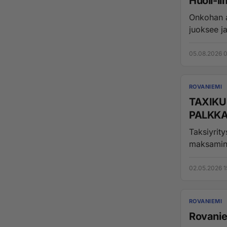
Huoli-il
Onkohan ai
juoksee ja
05.08.2026 0
ROVANIEMI
TAXIKU
PALKK
Taksiyrit
maksamine
02.05.2026 1
ROVANIEMI
Rovaniem