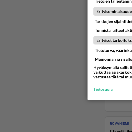
Tietojen tallentamine
Erityisominaisuude
Tarkkojen sijaintiti
Tunnista laitteet akt
Erityiset tarkoituks
Tietoturva, väärink
Mainonnan ja sisäll
Hyväksymällä sallit t
vaikuttaa asiakaskoke
vastustaa tätä tai mu
Tietosuoja
ROVANIEMI