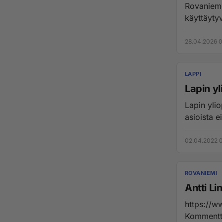
Ro­va­nie­me
käyt­täy­ty­
28.04.2026 
LAPPI
Lapin yl
Lapin yliopiston tutkimuksen taso on aika matalaa. Myöskään ajankohtaisista
asioista e
02.04.2022 
ROVANIEMI
Antti L
https://w
Kommentti