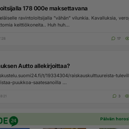
loitsijalla 178 000e maksettavana
äiselle ravintoloitsijalla ”vähän” vilunkia. Kavalluksia, ver
omia keittiökoneita.. Huh huh...
7:28
17
ksen Autto allekirjoittaa?
skustelu.suomi24.fi/t/19334304/raiskauskulttuureista-tulevill
ristaa-puukkoa-saatesanoilla ...
8:21
3