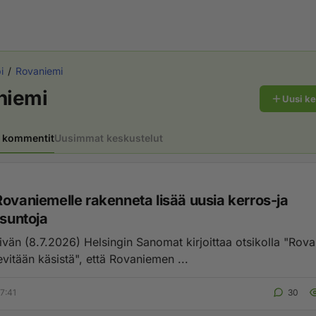
i
Rovaniemi
niemi
Uusi k
 kommentit
Uusimmat keskustelut
Rovaniemelle rakenneta lisää uusia kerros-ja
asuntoja
vän (8.7.2026) Helsingin Sanomat kirjoittaa otsikolla "Rova
vitään käsistä", että Rovaniemen ...
7:41
30