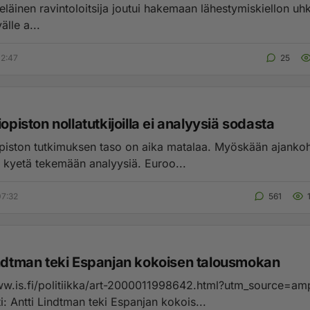
­läi­nen ra­vin­to­loit­si­ja joutui ha­ke­maan lä­hes­ty­mis­kiel­lon uh­ka
väl­le a...
02:47
25
iopiston nollatutkijoilla ei analyysiä sodasta
i kyetä tekemään analyysiä. Euroo...
07:32
561
indtman teki Espanjan kokoisen talousmokan
ww.is.fi/politiikka/art-2000011998642.html?utm_source=am
: Antti Lindtman teki Espanjan kokois...