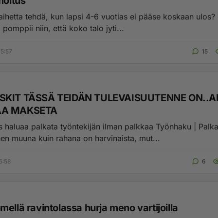
moitus
hetta tehdä, kun lapsi 4-6 vuotias ei pääse koskaan ulos? Kotona
 pomppii niin, että koko talo jyti...
5:57
15
SKIT TÄSSÄ TEIDÄN TULEVAISUUTENNE ON..AIRN
AA MAKSETA
ys haluaa palkata työn­tekijän ilman palkkaa Työnhaku | Palk
n muuna kuin rahana on harvinaista, mut...
5:58
6
ellä ravintolassa hurja meno vartijoilla