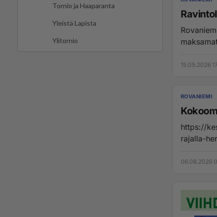
Tornio ja Haaparanta
Ravinto
Yleistä Lapista
Rovaniemel
Ylitornio
maksamatt
15.05.2026 1
ROVANIEMI
Kokoomu
https://ke
rajalla-he
06.08.2026 0