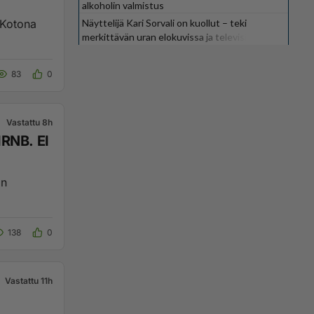
alkoholin valmistus
Näyttelijä Kari Sorvali on kuollut – teki
merkittävän uran elokuvissa ja televisiossa
83
0
Vastattu 8h
B. EI
an
138
0
Vastattu 11h