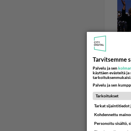
Tarvitsemme s
Palvelu ja sen
kolman
käyttäen evästeitä ja
ROVANIEMI
tarkoituksenmukaisi
Tätäkö 
Palvelu ja sen kumpp
https://w
Tarkoitukset
kasvanut-
Tarkat sijaintitiedo
06.08.2026 0
Kohdennettu mainon
Personoitu sisältö, 