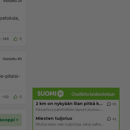
Vastattu 2h
opetoksia,
348
0
Vastattu 4h
e-pitaisi-
Osallistu keskusteluun
<50
0
2 km on nykyään liian pitkä koulumatka
95
Hesarissa päivitellään lapset joutuu nyt kulkemaan 2 km kouluun jösses. Ruostefillarilla tuo matka menee vaikka miten äk
Miesten tuijotus
41
Mutta mies vain tuijottaa, siinä vaiheessa käännän itse pään pois. Mikä juttu? Yleensä jos joku tuijottaa tai katsoo, hä