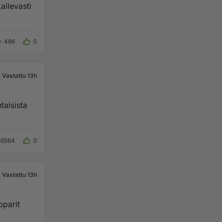
i­le­vas­ti
486
0
Vastattu 13h
16564
0
Vastattu 13h
pparit