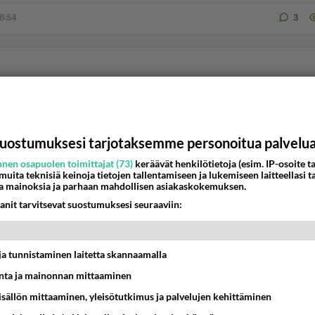
6:54
3
uostumuksesi tarjotaksemme personoitua palvelu
nen osapuolen toimittajat (73)
keräävät henkilötietoja (esim. IP-osoite ta
 muita teknisiä keinoja tietojen tallentamiseen ja lukemiseen laitteellasi t
a mainoksia ja parhaan mahdollisen asiakaskokemuksen.
anit tarvitsevat suostumuksesi seuraaviin:
t ja tunnistaminen laitetta skannaamalla
ta ja mainonnan mittaaminen
sisällön mittaaminen, yleisötutkimus ja palvelujen kehittäminen