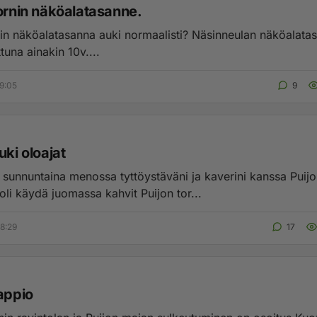
tornin näköalatasanne.
in näköalatasanna auki normaalisti? Näsinneulan näköalata
ttuna ainakin 10v....
9:05
9
uki oloajat
 sunnuntaina menossa tyttöystäväni ja kaverini kanssa Puijol
oli käydä juomassa kahvit Puijon tor...
8:29
17
appio