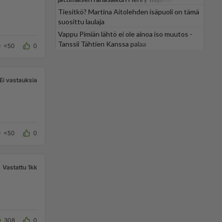
Tiesitkö? Martina Aitolehden isäpuoli on tämä
suosittu laulaja
Vappu Pimiän lähtö ei ole ainoa iso muutos -
Tanssii Tähtien Kanssa palaa
<50
0
Ei vastauksia
<50
0
Vastattu 1kk
308
0