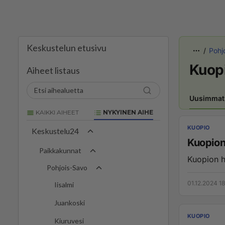
Keskustelun etusivu
Pohj
Kuop
Aiheet listaus
Uusimmat
KAIKKI AIHEET
NYKYINEN AIHE
KUOPIO
Keskustelu24
Kuopio
Paikkakunnat
Kuopion hä
Pohjois-Savo
01.12.2024 1
Iisalmi
Juankoski
KUOPIO
Kiuruvesi