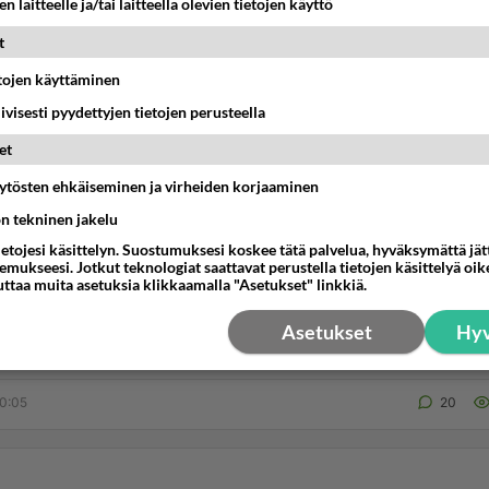
n laitteelle ja/tai laitteella olevien tietojen käyttö
t
etojen käyttäminen
hurisoo Puijontornissa
iivisesti pyydettyjen tietojen perusteella
va hujakka kääpi Puijontornissa?...
et
0:36
6
äytösten ehkäiseminen ja virheiden korjaaminen
ön tekninen jakelu
ietojesi käsittelyn. Suostumuksesi koskee tätä palvelua, hyväksymättä jä
mukseesi. Jotkut teknologiat saattavat perustella tietojen käsittelyä oike
orni
uttaa muita asetuksia klikkaamalla "Asetukset" linkkiä.
essä Puijon tornin kahvilassa on tarjolla vain teollista ostop
Asetukset
Hyv
ä ei leivota itse tai vaikka p...
0:05
20