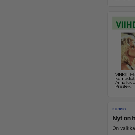
KUOPIO
Nyt on 
On vaikka