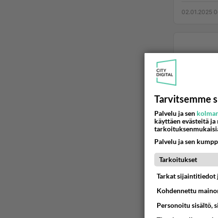
02.01.2025 0
Tarvitsemme s
Palvelu ja sen
kolman
käyttäen evästeitä ja
tarkoituksenmukaisi
Palvelu ja sen kumpp
Tarkoitukset
Tarkat sijaintitiedo
Kohdennettu mainon
Personoitu sisältö, 