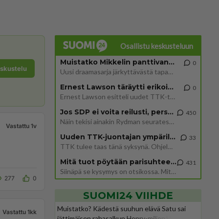
Osallistu keskusteluun
Muistatko Mikkelin panttivankidraaman?
0
eskustelu
Uusi draamasarja järkyttävästä tapauksesta on tulossa. Tositapahtumiin perustuva sarja ammentaa vuoden 1986 Mikkelin pan
Ernest Lawson täräytti erikoisen heiton TTK-lehdistötilaisuudessa: " Onko tässä tarkoituksena...?"
0
Ernest Lawson esitteli uudet TTK-tähtioppilaat ja opettajat torstaina 6.8. lehdistölle. Tulevalla kaudella on yksi hausk
Jos SDP ei voita reilusti, persut kumoavat demokratian Suomesta
450
Näin tekisi ainakin Rydman seuratessaan idolinsa Trumpin mallia https://www.is.fi/politiikka/art-2000012187244.html
Vastattu 1v
Uuden TTK-juontajan ympärillä epätietoisuus sakenee - Nyt MTV hämmentää soppaa
33
TTK tulee taas tänä syksynä. Ohjelman uudet tähtioppilaat julkistetaan torstaina 6. elokuuta klo 14 alkavassa lehdistö
Mitä tuot pöytään parisuhteessa?
431
Siinäpä se kysymys on otsikossa. Mitäpä siis tuot/toisit pöytään parisuhteessa? Oletko mies vai nainen? Koetko sen mitä
277
0
SUOMI24 VIIHDE
Muistatko? Kädestä suuhun elävä Satu sai
Vastattu 1kk
jättimäisen rahasalkun Henry-miljonääriltä