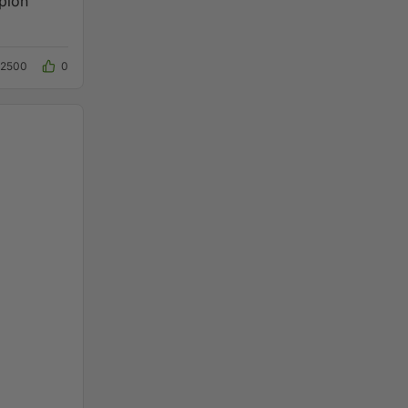
opion
2500
0