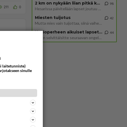
2 km on nykyään liian pitkä koulumatka
98
211
0
Hesarissa päivitellään lapset joutuu nyt kulkemaan 2 km kouluun jösses. Ruostefillarilla tuo matka menee vaikka miten äk
Miesten tuijotus
42
Mutta mies vain tuijottaa, siinä vaiheessa käännän itse pään pois. Mikä juttu? Yleensä jos joku tuijottaa tai katsoo, hä
Uusioperheen aikuiset lapset tyhjentää jääkaapin käydessään
44
Miten selvittäisitte seuraavan ongelman, meillä on uusioperhe, minulla teini-ikäiset lapset ja puolisolla aikuiset, jotk
a
i laitetunniste)
arjotakseen sinulle