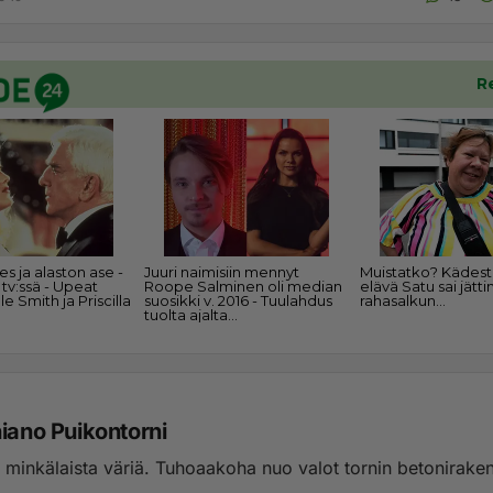
hiano Puikontorni
 minkälaista väriä. Tuhoaakoha nuo valot tornin betonirakenn