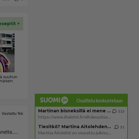
Osallistu keskusteluun
Martinan bisneksillä ei mene hyvin
313
Vastattu 1kk
https://www.iltalehti.fi/viihdeuutiset/a/c46da6ab-340f-4790-aaa7-0865eed2336 Yrityksen konkurssihakemus on tullut kärä
Tiesitkö? Martina Aitolehden isäpuoli on tämä suosittu laulaja
31
etta....
Martina Aitolehti on seurattu julkisuuden henkilö. Lähipiiriin mahtuu muitakin tunnettuja henkilöitä. Tiesitkö, että Ma