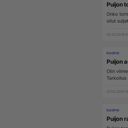
Puijon 
Onko torn
ollut sulje
05.05.2018 0
KUOPIO
Puijon a
Olin viime
Tarkoitus 
27.02.2007 0
KUOPIO
Puijon r