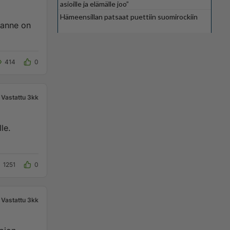
asioille ja elämälle joo”
Hämeensillan patsaat puettiin suomirockiin
sanne on
414
0
Vastattu 3kk
le.
1251
0
Vastattu 3kk