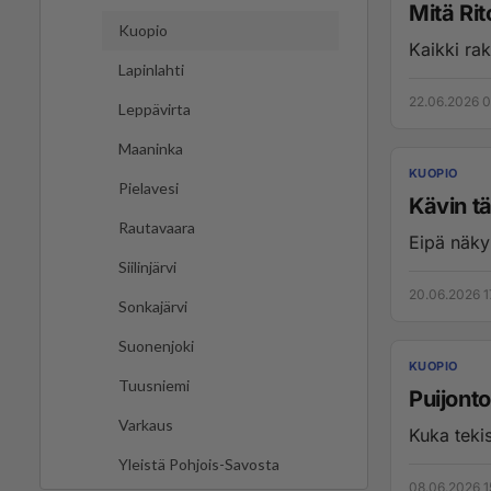
Mitä Ri
Kuopio
Kaikki rak
Lapinlahti
22.06.2026 0
Leppävirta
Maaninka
KUOPIO
Pielavesi
Kävin tä
Rautavaara
Eipä näkyn
Siilinjärvi
20.06.2026 1
Sonkajärvi
Suonenjoki
KUOPIO
Tuusniemi
Puijont
Varkaus
Kuka tekis
Yleistä Pohjois-Savosta
08.06.2026 1