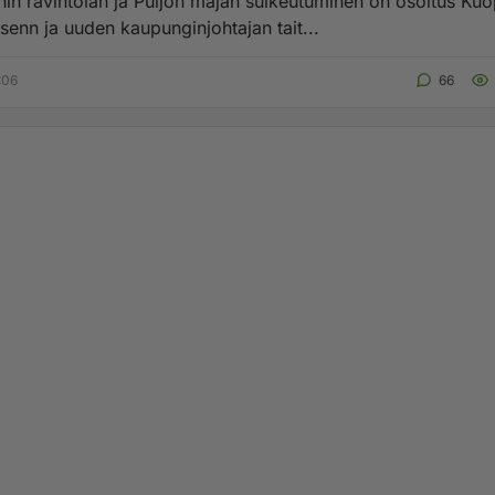
rnin ravintolan ja Puijon majan sulkeutuminen on osoitus Ku
senn ja uuden kaupunginjohtajan tait...
:06
66