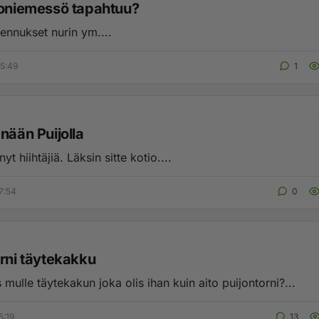
toniemessö tapahtuu?
ennukset nurin ym....
5:49
1
nään Puijolla
yt hiihtäjiä. Läksin sitte kotio....
7:54
0
orni täytekakku
 mulle täytekakun joka olis ihan kuin aito puijontorni?...
5:19
13