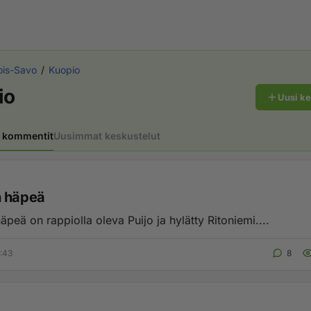
ois-Savo
Kuopio
io
Uusi k
 kommentit
Uusimmat keskustelut
n häpeä
peä on rappiolla oleva Puijo ja hylätty Ritoniemi....
8:43
8