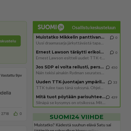
Osallistu keskusteluun
Muistatko Mikkelin panttivankidraaman?
0
eskustelu
Uusi draamasarja järkyttävästä tapauksesta on tulossa. Tositapahtumiin perustuva sarja ammentaa vuoden 1986 Mikkelin pan
Ernest Lawson täräytti erikoisen heiton TTK-lehdistötilaisuudessa: " Onko tässä tarkoituksena...?"
0
Ernest Lawson esitteli uudet TTK-tähtioppilaat ja opettajat torstaina 6.8. lehdistölle. Tulevalla kaudella on yksi hausk
Jos SDP ei voita reilusti, persut kumoavat demokratian Suomesta
450
Näin tekisi ainakin Rydman seuratessaan idolinsa Trumpin mallia https://www.is.fi/politiikka/art-2000012187244.html
Vastattu 9pv
Uuden TTK-juontajan ympärillä epätietoisuus sakenee - Nyt MTV hämmentää soppaa
33
TTK tulee taas tänä syksynä. Ohjelman uudet tähtioppilaat julkistetaan torstaina 6. elokuuta klo 14 alkavassa lehdistö
udella
Mitä tuot pöytään parisuhteessa?
439
Siinäpä se kysymys on otsikossa. Mitäpä siis tuot/toisit pöytään parisuhteessa? Oletko mies vai nainen? Koetko sen mitä
2718
0
SUOMI24 VIIHDE
Muistatko? Kädestä suuhun elävä Satu sai
jättimäisen rahasalkun Henry-miljonääriltä