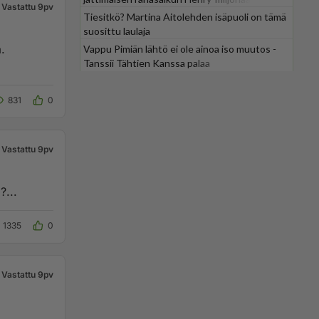
Vastattu 9pv
Tiesitkö? Martina Aitolehden isäpuoli on tämä
suosittu laulaja
.
Vappu Pimiän lähtö ei ole ainoa iso muutos -
Tanssii Tähtien Kanssa palaa
831
0
Vastattu 9pv
?...
1335
0
Vastattu 9pv