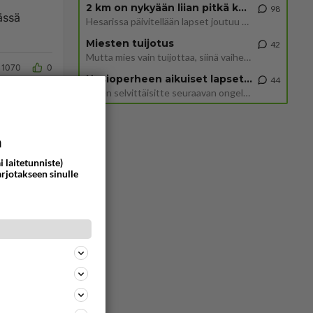
2 km on nykyään liian pitkä koulumatka
98
ässä
Hesarissa päivitellään lapset joutuu nyt kulkemaan 2 km kouluun jösses. Ruostefillarilla tuo matka menee vaikka miten äk
Miesten tuijotus
42
Mutta mies vain tuijottaa, siinä vaiheessa käännän itse pään pois. Mikä juttu? Yleensä jos joku tuijottaa tai katsoo, hä
1070
0
Uusioperheen aikuiset lapset tyhjentää jääkaapin käydessään
44
Miten selvittäisitte seuraavan ongelman, meillä on uusioperhe, minulla teini-ikäiset lapset ja puolisolla aikuiset, jotk
a
i laitetunniste)
arjotakseen sinulle