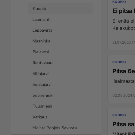
KUOPIO
Kuopio
Ei pitsa
Lapinlahti
Ei enää e
Kalakukot 
Leppävirta
Maaninka
21.07.2025 1
Pielavesi
KUOPIO
Rautavaara
Pitsa 6e
Siilinjärvi
Iisalmesta
Sonkajärvi
Suonenjoki
02.05.2024 
Tuusniemi
KUOPIO
Varkaus
Pitsa s
Yleistä Pohjois-Savosta
Mitenkähän