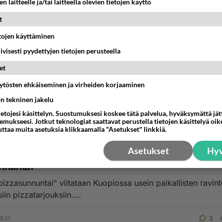
n laitteelle ja/tai laitteella olevien tietojen käyttö
t
etojen käyttäminen
iivisesti pyydettyjen tietojen perusteella
et
ko VS pitssa
äytösten ehkäiseminen ja virheiden korjaaminen
ttaisitte kalakuko vai piza nyt äänestys...
ön tekninen jakelu
ietojesi käsittelyn. Suostumuksesi koskee tätä palvelua, hyväksymättä jä
3:56
6
mukseesi. Jotkut teknologiat saattavat perustella tietojen käsittelyä oike
uttaa muita asetuksia klikkaamalla "Asetukset" linkkiä.
Asetukset
Hyv
nnuntai
pizzasunnuntai" viitataan Kuopiossa usein paikallisten ravin
iin pizzatarjouksiin....
9:51
3