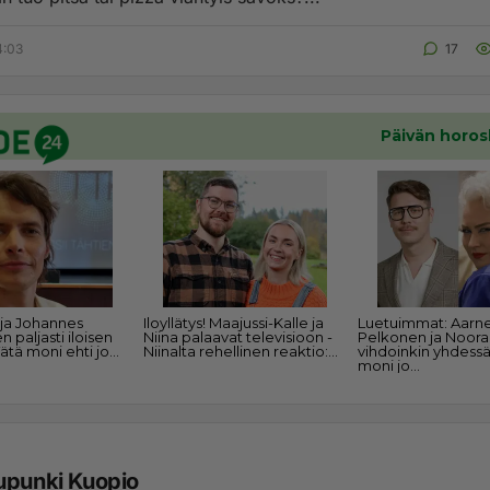
4:03
17
upunki Kuopio