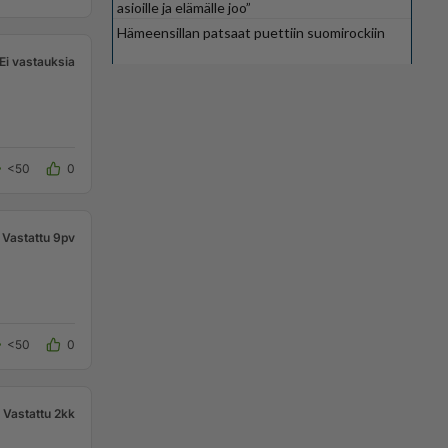
asioille ja elämälle joo”
Hämeensillan patsaat puettiin suomirockiin
Ei vastauksia
<50
0
Vastattu 9pv
<50
0
Vastattu 2kk