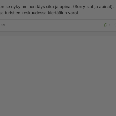
n se nykyihminen täys sika ja apina. (Sorry siat ja apinat).
a turistien keskuudessa kiertääkin varoi...
7:59
1