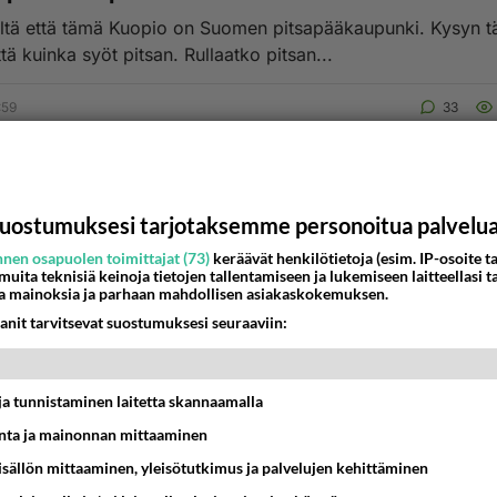
iltä että tämä Kuopio on Suomen pitsapääkaupunki. Kysyn t
tä kuinka syöt pitsan. Rullaatko pitsan...
:59
33
uostumuksesi tarjotaksemme personoitua palvelu
nen osapuolen toimittajat (73)
keräävät henkilötietoja (esim. IP-osoite ta
 muita teknisiä keinoja tietojen tallentamiseen ja lukemiseen laitteellasi t
a mainoksia ja parhaan mahdollisen asiakaskokemuksen.
anit tarvitsevat suostumuksesi seuraaviin:
t ja tunnistaminen laitetta skannaamalla
ta ja mainonnan mittaaminen
sisällön mittaaminen, yleisötutkimus ja palvelujen kehittäminen