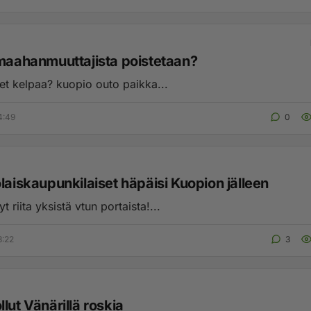
 maahanmuuttajista poistetaan?
pissauutiset kelpaa? kuopio outo paikka...
4:49
0
laiskaupunkilaiset häpäisi Kuopion jälleen
t riita yksistä vtun portaista!...
3:22
3
lut Vänärillä roskia