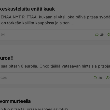
 keskusteluita enää kääk
i ENÄÄ NYT RIITTÄÄ, kukaan ei vitsi joka päivä pitsaa syödä
on törkeän kalliita kaupoissa ja sitten ...
7:04
26
uroa!!
 saa pitsan 6 eurolla. Onko täällä vataaavan hintaisia pitsoja
09:08
39
avommurteella
 tuo pitsa tai pizza viäntyis savoks?...