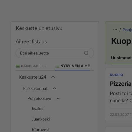
Keskustelun etusivu
Pohj
Kuop
Aiheet listaus
Uusimmat
KAIKKI AIHEET
NYKYINEN AIHE
KUOPIO
Keskustelu24
Pizzeria
Paikkakunnat
Posti toi 
Pohjois-Savo
nimellä? O
Iisalmi
22.02.2007 1
Juankoski
Kiuruvesi