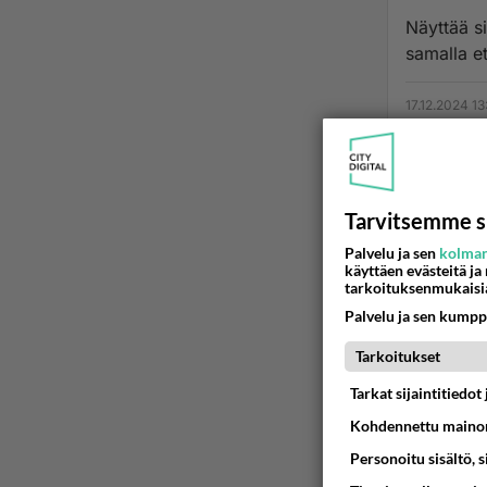
Näyttää s
samalla et
17.12.2024 13
Tarvitsemme s
Palvelu ja sen
kolman
käyttäen evästeitä ja
tarkoituksenmukaisi
Palvelu ja sen kumpp
Tarkoitukset
Tarkat sijaintitiedo
Kohdennettu mainon
Personoitu sisältö, 