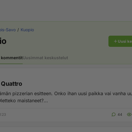
ois-Savo
Kuopio
io
Uusi k
 kommentit
Uusimmat keskustelut
 Quattro
tämän pizzerian esitteen. Onko ihan uusi paikka vai vanha u
letteko maistaneet?...
1:23
44