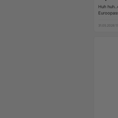
Huh huh..o
Euroopass
31.05.2026 1