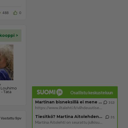
488
0
Osallistu keskusteluun
Martinan bisneksillä ei mene hyvin
313
https://www.iltalehti.fi/viihdeuutiset/a/c46da6ab-340f-4790-aaa7-0865eed2336 Yrityksen konkurssihakemus on tullut kärä
Tiesitkö? Martina Aitolehden isäpuoli on tämä suosittu laulaja
31
Vastattu 9pv
Martina Aitolehti on seurattu julkisuuden henkilö. Lähipiiriin mahtuu muitakin tunnettuja henkilöitä. Tiesitkö, että Ma