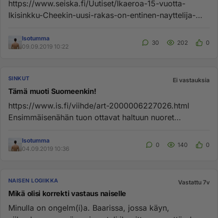
https://www.seiska.fi/Uutiset/Ikaeroa-15-vuotta-
Ikisinkku-Cheekin-uusi-rakas-on-entinen-nayttelija-
kaunotar-on-tuttu-tv ...
Isotumma
30
202
0
09.09.2019 10:22
SINKUT
Ei vastauksia
Tämä muoti Suomeenkin!
https://www.is.fi/viihde/art-2000006227026.html
Ensimmäisenähän tuon ottavat haltuun nuoret
hyväkroppaiset naiset. Vanh...
Isotumma
0
140
0
04.09.2019 10:36
NAISEN LOGIIKKA
Vastattu 7v
Mikä olisi korrekti vastaus naiselle
Minulla on ongelm(i)a. Baarissa, jossa käyn,