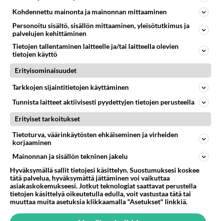
Kohdennettu mainonta ja mainonnan mittaaminen
Martinan bisneksillä ei mene hyvin
152
https://www.iltalehti.fi/viihdeuutiset/a/c46da6ab-340f-4790-aaa7-0865eed2336 Yrityksen konkurssihakemus on tullut kärä
Personoitu sisältö, sisällön mittaaminen, yleisötutkimus ja
palvelujen kehittäminen
Tiesitkö? Martina Aitolehden isäpuoli on tämä suosittu laulaja
26
Tietojen tallentaminen laitteelle ja/tai laitteella olevien
Martina Aitolehti on seurattu julkisuuden henkilö. Lähipiiriin mahtuu muitakin tunnettuja henkilöitä. Tiesitkö, että Ma
tietojen käyttö
2 km on nykyään liian pitkä koulumatka
55
Erityisominaisuudet
Hesarissa päivitellään lapset joutuu nyt kulkemaan 2 km kouluun jösses. Ruostefillarilla tuo matka menee vaikka miten äk
Tarkkojen sijaintitietojen käyttäminen
Miesten tuijotus
40
Mutta mies vain tuijottaa, siinä vaiheessa käännän itse pään pois. Mikä juttu? Yleensä jos joku tuijottaa tai katsoo, hä
Tunnista laitteet aktiivisesti pyydettyjen tietojen perusteella
Erityiset tarkoitukset
SUOMI24 VIIHDE
Tietoturva, väärinkäytösten ehkäiseminen ja virheiden
Muistatko? Kädestä suuhun elävä Satu sai jättimäisen rahasalkun
korjaaminen
Henry-miljonääriltä
Mainonnan ja sisällön tekninen jakelu
Tänä iltana tv:ssä - Vuoden 1992 katsotuin kotimainen elokuva
Hyväksymällä sallit tietojesi käsittelyn. Suostumuksesi koskee
tätä palvelua, hyväksymättä jättäminen voi vaikuttaa
Kun yksi kauhallinen ei riitä... Tämä helppo arkiruoka ei jää syömättä!
asiakaskokemukseesi. Jotkut teknologiat saattavat perustella
tietojen käsittelyä oikeutetulla edulla, voit vastustaa tätä tai
muuttaa muita asetuksia klikkaamalla "Asetukset" linkkiä.