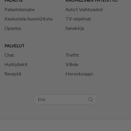
PALAUTE
KAUPALLINEN YHTEISTYÖ
Palautelomake
Auto1 Vaihtoautot
Keskustelu Suomi24:sta
TV-ohjelmat
Opastus
Sanakirja
PALVELUT
Chat
Treffit
Hyötylinkit
Viihde
Reseptit
Horoskooppi