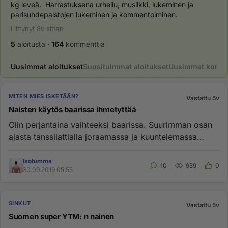
kg leveä.  Harrastuksena urheilu, musiikki, lukeminen ja 
parisuhdepalstojen lukeminen ja kommentoiminen.  
Liittynyt
8v
sitten
5
aloitusta
·
164
kommenttia
Uusimmat aloitukset
Suosituimmat aloitukset
Uusimmat komme
MITEN MIES ISKETÄÄN?
Vastattu 5v
Naisten käytös baarissa ihmetyttää
Olin perjantaina vaihteeksi baarissa. Suurimman osan
ajasta tanssilattialla joraamassa ja kuuntelemassa
bändiä. Loppu...
Isotumma
10
959
0
30.09.2019 05:55
SINKUT
Vastattu 5v
Suomen super YTM: n nainen