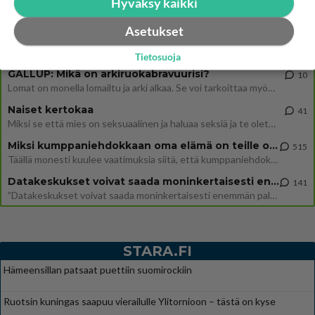
Hyväksy kaikki
Osallistu keskusteluun
Asetukset
Uusioperheen aikuiset lapset tyhjentää jääkaapin käydessään
40
Miten selvittäisitte seuraavan ongelman, meillä on uusioperhe, minulla teini-ikäiset lapset ja puolisolla aikuiset, jotk
Tietosuoja
GALLUP: Mikä on arkiruokabravuurisi?
10
Lomat on monella lomailtu ja arki alkaa. Se voi tarkoittaa myös sitä, että grillailut on grillattu ja palataan arjen ruo
Naiset kertokaa
41
Miksi se että mies on seksuaalinen ja haluaa seksiä ja te olette hänen mielestänne haluttava on vastenmielistä? Mikä sii
Miksi kumppaniehdokkaan oma elämä on teille ongelma?
515
Täällä monesti kuulee vaatimuksia siitä, että kumppaniehdokkaalla ei saisi olla lemmikkejä, lapsia, kavereita, eksiä, su
Datakeskukset voivat saada moninkertaisesti enemmän palautuksia kuin mitä ne maksavat veroja
141
”Datakeskukset voivat saada moninkertaisesti enemmän palautuksia kuin mitä ne maksavat veroja”, sanoo professori Jussi K
STARA.FI
Hämeensillan patsaat puettiin suomirockiin
Ruotsin kuningas saapuu vierailulle Ylitornioon – tästä on kyse