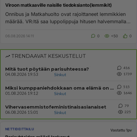
Viroon matkaaville naisille tiedoksianto(lemmikit)
Onnibus ja Matkahuolto ovat rajoittaneet lemmikkien
määrää. VR:ltä saa luppolippuja hitusen halvemmalla.
Esim. Hki-ROI 5...
06.08.2026 14:11
0
<50
0
TRENDAAVAT KESKUSTELUT
416
Mitä tuot pöytään parisuhteessa?
1739
04.08.2026 19:53
Sinkut
515
Miksi kumppaniehdokkaan oma elämä on teille ongelma?
1646
01.08.2026 19:12
Sinkut
79
Vihervasemmistofeministinaisasianaiset
225
06.08.2026 15:01
Sinkut
NETTIDEITTAILU
Vastattu 1pv