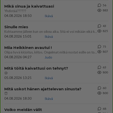
56
Mikä sinua ja kaivattuasi
883
Yhdistää??????
04.08.2026 18:50
Ikävä
43
Sinulle mies
825
Kohtaamme jälleen kun on oikea aika. Sitä ei voi mikään eikä kukaan estää <3 <3
04.08.2026 15:01
Ikävä
75
Miia Heikkinen avautui !
807
Olipa hyvä kirjoitus, kiitos. Ongelmat mitkä nostat esille on todellisia ja tämä ylimielisyys totta ja se näkyy kaikessa
04.08.2026 04:27
Judo
63
Mitä töitä kaivattusi on tehnyt?
800
😅
05.08.2026 13:25
Ikävä
60
Mitä uskot hänen ajattelevan sinusta?
800
😇
04.08.2026 18:30
Ikävä
68
Voiko meidän välit