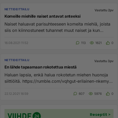
NETTIDEITTAILU
Vastattu 2pv
Komeille miehille naiset antavat anteeksi
Naiset haluavat parisuhteeseen komeita miehiä, joista
siis on kiinnostuneet tuhannet muut naiset ja kun
komea mies pettä...
16.08.2021 11:52
113
1621
0
NETTIDEITTAILU
Vastattu 3pv
En lähde tapaamaan rokotettua miestä
Haluan lapsia, enkä halua rokotetun miehen huonoja
siittiöitä. https://rumble.com/vqhgut-erilainen-nkemys-
koronapandemi...
22.12.2021 16:59
607
5976
0