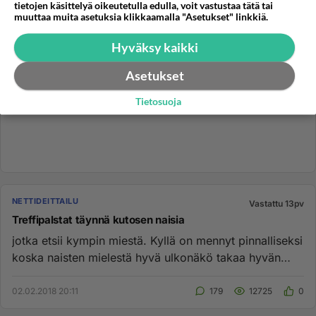
tietojen käsittelyä oikeutetulla edulla, voit vastustaa tätä tai
muuttaa muita asetuksia klikkaamalla "Asetukset" linkkiä.
Hyväksy kaikki
Asetukset
Tietosuoja
NETTIDEITTAILU
Vastattu 13pv
Treffipalstat täynnä kutosen naisia
jotka etsii kympin miestä. Kyllä on mennyt pinnalliseksi
koska naisten mielestä hyvä ulkonäkö takaa hyvän
suhteen....
02.02.2018 20:11
179
12725
0