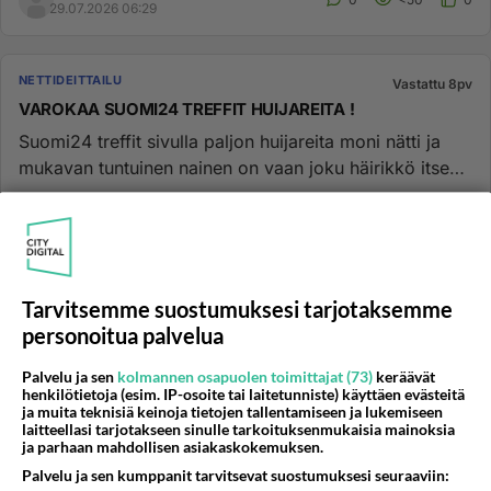
29.07.2026 06:29
NETTIDEITTAILU
Vastattu 8pv
VAROKAA SUOMI24 TREFFIT HUIJAREITA !
Suomi24 treffit sivulla paljon huijareita moni nätti ja
mukavan tuntuinen nainen on vaan joku häirikkö itse
Joensuusta j...
30.11.2017 12:08
175
48950
2
NETTIDEITTAILU
Vastattu 9pv
Tarvitsemme suostumuksesi tarjotaksemme
Badoo - kokemuksia
personoitua palvelua
Tein profiilin ja otin ns maksullisen puolen eli
Palvelu ja sen
kolmannen osapuolen toimittajat (73)
keräävät
premiumin. Alkuun, noin viikko tilin tekemisen jälkeen
henkilötietoja (esim. IP-osoite tai laitetunniste) käyttäen evästeitä
tuli jonkun verr...
ja muita teknisiä keinoja tietojen tallentamiseen ja lukemiseen
laitteellasi tarjotakseen sinulle tarkoituksenmukaisia mainoksia
26.07.2022 23:12
14
6139
0
ja parhaan mahdollisen asiakaskokemuksen.
Palvelu ja sen kumppanit tarvitsevat suostumuksesi seuraaviin: