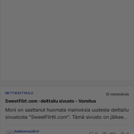
NETTIDEITTAILU
Ei vastauksia
SweetFlirt.com -deittailu sivusto - Varoitus
Moni on saattanut huomata mainoksia uudesta deittailu
sivustosta "SweetFlirtti.com". Tämä sivusto on jälkeen
kerran uusi...
JuoksevaJärvi
0
<50
0