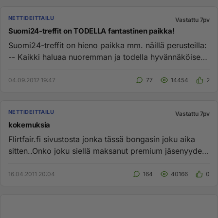
NETTIDEITTAILU
Vastattu 7pv
Suomi24-treffit on TODELLA fantastinen paikka!
Suomi24-treffit on hieno paikka mm. näillä perusteilla:
-- Kaikki haluaa nuoremman ja todella hyvännäköisen.
-- Jos o...
04.09.2012 19:47
77
14454
2
NETTIDEITTAILU
Vastattu 7pv
kokemuksia
Flirtfair.fi sivustosta jonka tässä bongasin joku aika
sitten..Onko joku siellä maksanut premium jäsenyyden,
ja löytänyt...
16.04.2011 20:04
164
40166
0