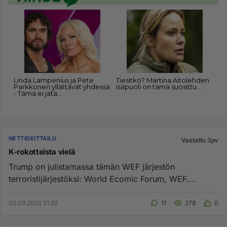
NETTIDEITTAILU
Vastattu 3pv
K-rokotteista vielä
Trump on julistamassa tämän WEF järjestön
terroristijärjestöksi: World Ecomic Forum, WEF.
Tehtävät: maiden tuhoaminen j...
02.09.2025 21:32
11
278
0