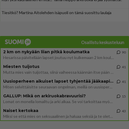
Tiesitkö? Martina Aitolehden isäpuoli on tämä suosittu laulaja
Osallistu keskusteluun
2 km on nykyään liian pitkä koulumatka
90
Hesarissa päivitellään lapset joutuu nyt kulkemaan 2 km kouluun jösses. Ruostefillarilla tuo matka menee vaikka miten äk
Miesten tuijotus
41
Mutta mies vain tuijottaa, siinä vaiheessa käännän itse pään pois. Mikä juttu? Yleensä jos joku tuijottaa tai katsoo, hä
Uusioperheen aikuiset lapset tyhjentää jääkaapin käydessään
41
Miten selvittäisitte seuraavan ongelman, meillä on uusioperhe, minulla teini-ikäiset lapset ja puolisolla aikuiset, jotk
GALLUP: Mikä on arkiruokabravuurisi?
15
Lomat on monella lomailtu ja arki alkaa. Se voi tarkoittaa myös sitä, että grillailut on grillattu ja palataan arjen ruo
Naiset kertokaa
43
Miksi se että mies on seksuaalinen ja haluaa seksiä ja te olette hänen mielestänne haluttava on vastenmielistä? Mikä sii