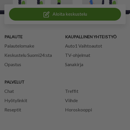
Aloita keskustelu
PALAUTE
KAUPALLINEN YHTEISTYÖ
Palautelomake
Auto1 Vaihtoautot
Keskustelu Suomi24:sta
TV-ohjelmat
Opastus
Sanakirja
PALVELUT
Chat
Treffit
Hyötylinkit
Viihde
Reseptit
Horoskooppi