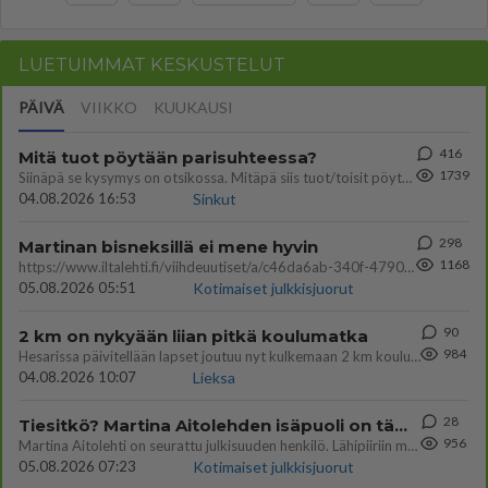
LUETUIMMAT KESKUSTELUT
PÄIVÄ
VIIKKO
KUUKAUSI
416
Mitä tuot pöytään parisuhteessa?
1739
Siinäpä se kysymys on otsikossa. Mitäpä siis tuot/toisit pöytään parisuhteessa? Oletko mies vai nainen? Koetko sen mitä
04.08.2026 16:53
Sinkut
298
Martinan bisneksillä ei mene hyvin
1168
https://www.iltalehti.fi/viihdeuutiset/a/c46da6ab-340f-4790-aaa7-0865eed2336 Yrityksen konkurssihakemus on tullut kärä
05.08.2026 05:51
Kotimaiset julkkisjuorut
90
2 km on nykyään liian pitkä koulumatka
984
Hesarissa päivitellään lapset joutuu nyt kulkemaan 2 km kouluun jösses. Ruostefillarilla tuo matka menee vaikka miten äk
04.08.2026 10:07
Lieksa
28
Tiesitkö? Martina Aitolehden isäpuoli on tämä suosittu laulaja
956
Martina Aitolehti on seurattu julkisuuden henkilö. Lähipiiriin mahtuu muitakin tunnettuja henkilöitä. Tiesitkö, että Ma
05.08.2026 07:23
Kotimaiset julkkisjuorut