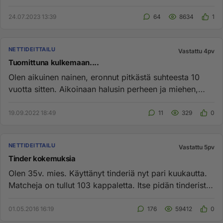
tapailukaveri. Olen korke...
24.07.2023 13:39
64
8634
1
NETTIDEITTAILU
Vastattu 4pv
Tuomittuna kulkemaan....
Olen aikuinen nainen, eronnut pitkästä suhteesta 10
vuotta sitten. Aikoinaan halusin perheen ja miehen,
mennä naimisiin....
19.09.2022 18:49
11
329
0
NETTIDEITTAILU
Vastattu 5pv
Tinder kokemuksia
Olen 35v. mies. Käyttänyt tinderiä nyt pari kuukautta.
Matcheja on tullut 103 kappaletta. Itse pidän tinderistä.
Käyn ny...
01.05.2016 16:19
176
59412
0