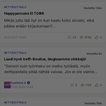
NETTIDEITTAILU
Vastattu 13pv
Happypancake EI TOIMI
Mikäs juttu tää nyt on kun kaatu koko sivusto, eikä
pääse enään kirjautumaan?...
31.03.2017 13:49
33
8782
0
NETTIDEITTAILU
Vastattu 6v
Laadi hyvä treffi-ilmoitus, blogissamme vinkkejä!
"Samoin kuin työnhaku on melko työlästä, myös
deittipalstalla pitää nähdä vaivaa. Jos ei ole valmis
panemaan itseään lik...
Treffit24.fi
3
1155
0
21.02.2020 11:43
NETTIDEITTAILU
Vastattu 11kk