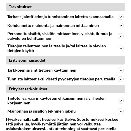
NETTIDEITTAILU
Vastattu 13pv
Tarkoitukset
Apua, neuvoja, Tinder ei toimi!
Tarkat sijaintitiedot ja tunnistaminen laitetta skannaamalla
Kiireellistä apua kaivataaan! Tinderistä löytyi vihdoin
Kohdennettu mainonta ja mainonnan mittaaminen
kiva ihminen. Muutama päivä viestitelty. Näin että hän
on laitta...
Personoitu sisältö, sisällön mittaaminen, yleisötutkimus ja
palvelujen kehittäminen
16.04.2015 10:29
15
11694
0
Tietojen tallentaminen laitteelle ja/tai laitteella olevien
tietojen käyttö
NETTIDEITTAILU
Erityisominaisuudet
Vastattu 13pv
Hiipuva kiinnostus
Tarkkojen sijaintitietojen käyttäminen
Olen törmännyt nyt useamman kerran siihen Tinderissä
Tunnista laitteet aktiivisesti pyydettyjen tietojen perusteella
ja muualla, että ensin miehet esittävät kiinnostunutta,
Erityiset tarkoitukset
kehuvat ja ...
23.07.2026 20:21
5
79
0
Tietoturva, väärinkäytösten ehkäiseminen ja virheiden
korjaaminen
Mainonnan ja sisällön tekninen jakelu
Hyväksymällä sallit tietojesi käsittelyn. Suostumuksesi koskee
tätä palvelua, hyväksymättä jättäminen voi vaikuttaa
asiakaskokemukseesi. Jotkut teknologiat saattavat perustella