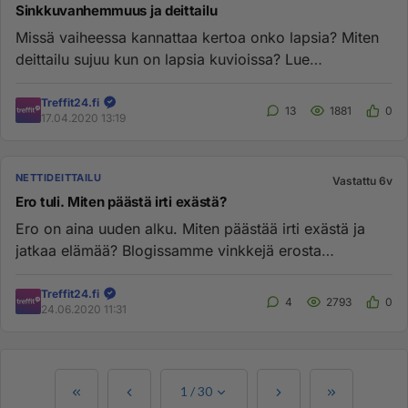
Sinkkuvanhemmuus ja deittailu
Missä vaiheessa kannattaa kertoa onko lapsia? Miten
deittailu sujuu kun on lapsia kuvioissa? Lue
ensimmäinen osa sinkk...
Treffit24.fi
13
1881
0
17.04.2020 13:19
NETTIDEITTAILU
Vastattu 6v
Ero tuli. Miten päästä irti exästä?
Ero on aina uuden alku. Miten päästää irti exästä ja
jatkaa elämää? Blogissamme vinkkejä erosta
selviytymiseen https://d...
Treffit24.fi
4
2793
0
24.06.2020 11:31
1
/
30