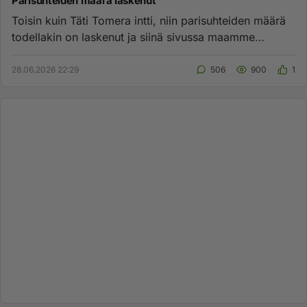
Parisuhteiden määrä laskenut
Toisin kuin Täti Tomera intti, niin parisuhteiden määrä
todellakin on laskenut ja siinä sivussa maamme
syntyvyys kun par...
28.06.2026 22:29
506
900
1