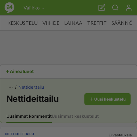
Valikko
KESKUSTELU
VIIHDE
LAINAA
TREFFIT
SÄÄNNÖT
Aihealueet
Nettideittailu
Nettideittailu
Uusi keskustelu
Uusimmat kommentit
Uusimmat keskustelut
NETTIDEITTAILU
Ei vastauksia