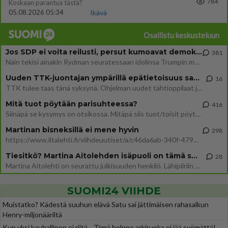
784
Koskaan parantua tästä?
05.08.2026 05:34
Ikävä
Osallistu keskusteluun
Jos SDP ei voita reilusti, persut kumoavat demokratian Suomesta
381
Näin tekisi ainakin Rydman seuratessaan idolinsa Trumpin mallia https://www.is.fi/politiikka/art-2000012187244.html
Uuden TTK-juontajan ympärillä epätietoisuus sakenee - Nyt MTV hämmentää soppaa
16
TTK tulee taas tänä syksynä. Ohjelman uudet tähtioppilaat julkistetaan torstaina 6. elokuuta klo 14 alkavassa lehdistö
Mitä tuot pöytään parisuhteessa?
416
Siinäpä se kysymys on otsikossa. Mitäpä siis tuot/toisit pöytään parisuhteessa? Oletko mies vai nainen? Koetko sen mitä
Martinan bisneksillä ei mene hyvin
298
https://www.iltalehti.fi/viihdeuutiset/a/c46da6ab-340f-4790-aaa7-0865eed2336 Yrityksen konkurssihakemus on tullut kärä
Tiesitkö? Martina Aitolehden isäpuoli on tämä suosittu laulaja
28
Martina Aitolehti on seurattu julkisuuden henkilö. Lähipiiriin mahtuu muitakin tunnettuja henkilöitä. Tiesitkö, että Ma
SUOMI24 VIIHDE
Muistatko? Kädestä suuhun elävä Satu sai jättimäisen rahasalkun
Henry-miljonääriltä
Kun yksi kauhallinen ei riitä... Tämä helppo arkiruoka ei jää syömättä!