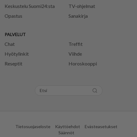
Keskustelu Suomi24:sta
TV-ohjelmat
Opastus
Sanakirja
PALVELUT
Chat
Treffit
Hyötylinkit
Viihde
Reseptit
Horoskooppi
Tietosuojaseloste
Käyttöehdot
Evästeasetukset
Säännöt