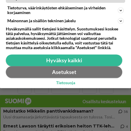
ahvennainen
9
977
0
21.10.2007 08:34
Tietoturva, väärinkäytösten ehkäiseminen ja virheiden
korjaaminen
Mainonnan ja sisällön tekninen jakelu
PAIKKAKUNNAT
Vastattu 18v
Hyväksymällä sallit tietojesi käsittelyn. Suostumuksesi koskee
asusmäärä
tätä palvelua, hyväksymättä jättäminen voi vaikuttaa
asiakaskokemukseesi. Jotkut teknologiat saattavat perustella
Tuossa alempaa huomautettiin asiasta, jota monikaan
tietojen käsittelyä oikeutetulla edulla, voit vastustaa tätä tai
muuttaa muita asetuksia klikkaamalla "Asetukset" linkkiä.
ei ota huomioon Ahvenanmaasta puhuessaan. Meitä
on 27.000 asukasta t...
Hyväksy kaikki
ahvennainen
33
1545
0
12.09.2007 10:51
Asetukset
Tietosuoja
1
/
1
Osallistu keskusteluun
Muistatko Mikkelin panttivankidraaman?
58
Uusi draamasarja järkyttävästä tapauksesta on tulossa. Tositapahtumiin perustuva sarja ammentaa vuoden 1986 Mikkelin pan
Ernest Lawson täräytti erikoisen heiton TTK-lehdistötilaisuudessa: " Onko tässä tarkoituksena...?"
4