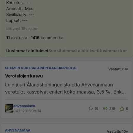
Koulutus: ---

Ammatti: Muu

Siviilisääty: ---

Lapset: ---
Liittynyt
19v
sitten
11
aloitusta
·
1416
kommenttia
Uusimmat aloitukset
Suosituimmat aloitukset
Uusimmat komme
SUOMEN RUOTSALAINEN KANSANPUOLUE
Vastattu 9v
Verotulojen kasvu
Luin juuri Ålandstidningenista että Ahvenanmaan
verotulot kasvoivat eniten koko maassa, 3,5 %. Ehkä
tämä on perustelu ko...
ahvennainen
19
216
6
04.11.2016 08:34
AHVENANMAA
Vastattu 10v