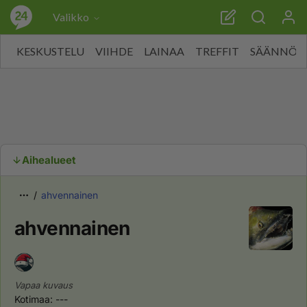
Valikko
KESKUSTELU
VIIHDE
LAINAA
TREFFIT
SÄÄNNÖT
Aihealueet
ahvennainen
ahvennainen
Vapaa kuvaus
Kotimaa: ---
