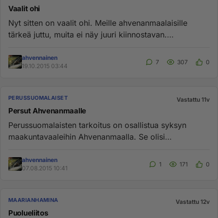
Vaalit ohi
Nyt sitten on vaalit ohi. Meille ahvenanmaalaisille
tärkeä juttu, muita ei näy juuri kiinnostavan.
Sosialidemokrataatit ...
ahvennainen
7
307
0
19.10.2015 03:44
PERUSSUOMALAISET
Vastattu 11v
Persut Ahvenanmaalle
Perussuomalaisten tarkoitus on osallistua syksyn
maakuntavaaleihin Ahvenanmaalla. Se olisi
ensimmäinen mannersuomalainen...
ahvennainen
1
171
0
07.08.2015 10:41
MAARIANHAMINA
Vastattu 12v
Puolueliitos