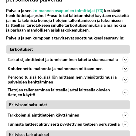
varmaan perust...
Palvelu ja sen
kolmannen osapuolen toimittajat (73)
keräävät
ahvennainen
3
720
0
henkilötietoja (esim. IP-osoite tai laitetunniste) käyttäen evästeitä
12.06.2008 12:47
ja muita teknisiä keinoja tietojen tallentamiseen ja lukemiseen
laitteellasi tarjotakseen sinulle tarkoituksenmukaisia mainoksia
ja parhaan mahdollisen asiakaskokemuksen.
PAIKKAKUNNAT
Vastattu 18v
Palvelu ja sen kumppanit tarvitsevat suostumuksesi seuraaviin:
Ahvenanmaan kieliolot
Tarkoitukset
Tämän päivän Ålandstidnigenissa on pikku artikkeli
Ahvenanmaan kielioloista. Sen mukaan ruotsia
Tarkat sijaintitiedot ja tunnistaminen laitetta skannaamalla
äidinkielenään puhuvien ...
Kohdennettu mainonta ja mainonnan mittaaminen
ahvennainen
6
1223
0
Personoitu sisältö, sisällön mittaaminen, yleisötutkimus ja
17.05.2008 07:07
palvelujen kehittäminen
Tietojen tallentaminen laitteelle ja/tai laitteella olevien
tietojen käyttö
MAARIANHAMINA
Vastattu 18v
Erityisominaisuudet
vaali
Tarkkojen sijaintitietojen käyttäminen
Tänään täällä Ahvenanmaalla on vaalit. Niistä on kovin
vähän kirjoitettu tällä palstalla, johtuen kai siitä, että
Tunnista laitteet aktiivisesti pyydettyjen tietojen perusteella
täällä...
Erityiset tarkoitukset