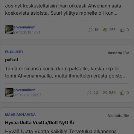
Jos nyt keskusteltaisiin ihan oikeasti Ahvenanmaata
koskevista asioista. Suuri yllätys monelle oli kun
moderaterna ja ob...
ahvennainen
13
255
0
29.10.2013 13:21
PUOLUEET
Vastattu 13v
palkat
Tämä ei sinänsä kuulu rkp:n palstalle, koska rkp ei
toimi Ahvenanmaalla, mutta ihmettelen erästä poistoa.
Eräs kirjoitt...
ahvennainen
40
589
0
07.01.2013 10:57
MAARIANHAMINA
Vastattu 15v
Hyvää Uutta Vuotta/Gott Nytt År
Hyvää Uutta Vuotta kaikille! Tervetulua alkaneena