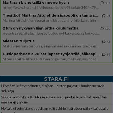
Martinan bisneksillä ei mene hyvin
332
https://www.iltalehti.fi/viihdeuutiset/a/c46da6ab-340f-4790-aaa7-0865eed2336 Yrityksen konkurssihakemus on tullut kärä
Tiesitkö? Martina Aitolehden isäpuoli on tämä suosittu laulaja
35
Martina Aitolehti on seurattu julkisuuden henkilö. Lähipiiriin mahtuu muitakin tunnettuja henkilöitä. Tiesitkö, että Ma
2 km on nykyään liian pitkä koulumatka
109
Hesarissa päivitellään lapset joutuu nyt kulkemaan 2 km kouluun jösses. Ruostefillarilla tuo matka menee vaikka miten äk
Miesten tuijotus
45
Mutta mies vain tuijottaa, siinä vaiheessa käännän itse pään pois. Mikä juttu? Yleensä jos joku tuijottaa tai katsoo, hä
Uusioperheen aikuiset lapset tyhjentää jääkaapin käydessään
66
Miten selvittäisitte seuraavan ongelman, meillä on uusioperhe, minulla teini-ikäiset lapset ja puolisolla aikuiset, jotk
STARA.FI
Hirveä väistänyt nainen ajoi ojaan – sitten paljastui huolestuttavia
seikkoja
Suuria räjähdyksiä Kittilässä elokuussa – puolustusvoimat suorittaa
massaräjäytyksiä
Hoitaja ei toimittanut potilaan valituskirjelmää eteenpäin – sairaalalle