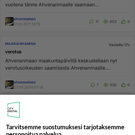
vuotena tänne Ahvenanmaalle saamaan
todenmukaisen kuvan saarimaakunnas...
ahvennainen
11
603
0
01.01.2011 14:15
MAARIANHAMINA
Vastattu 17v
verotus
Ahvenanmaan maakuntapäivillä keskustellaan nyt
verotusoikeuden saamisesta Ahvenanmaalle.
Ahvenanmaan tilastokeskuksen mu...
ahvennainen
7
626
0
07.05.2009 07:16
MAARIANHAMINA
Vastattu 17v
Ruotsi-palsta
Tällä palstalla ei tunnuta enää lainkaan kirjoitettavan
Tarvitsemme suostumuksesi tarjotaksemme
Ahvenmaasta, kaikki vain kehuvat Ruotsia. Pitäisi
personoitua palvelua