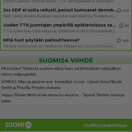
Ernest Lawson esitteli uudet TTK-tähtioppilaat ja opettajat torstaina 6.8. lehdistölle. Tulevalla kaudella on yksi hausk
Jos SDP ei voita reilusti, persut kumoavat demokratian Suomesta
620
Näin tekisi ainakin Rydman seuratessaan idolinsa Trumpin mallia https://www.is.fi/politiikka/art-2000012187244.html
Uuden TTK-juontajan ympärillä epätietoisuus sakenee - Nyt MTV hämmentää soppaa
40
TTK tulee taas tänä syksynä. Ohjelman uudet tähtioppilaat julkistetaan torstaina 6. elokuuta klo 14 alkavassa lehdistö
Mitä tuot pöytään parisuhteessa?
469
Siinäpä se kysymys on otsikossa. Mitäpä siis tuot/toisit pöytään parisuhteessa? Oletko mies vai nainen? Koetko sen mitä
SUOMI24 VIIHDE
Muistatko? Kädestä suuhun elävä Satu sai jättimäisen rahasalkun
Henry-miljonääriltä
VINKKI: Mies ja alaston ase -komediat tv:ssä - Upeat Anna Nicole
Smith ja Priscilla Presley mukana
Vappu Pimiän lähtö ei ole ainoa iso muutos - Tanssii Tähtien Kanssa
palaa
Osallistu keskusteluun