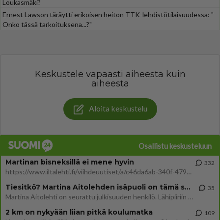
Loukasmäki?
Ernest Lawson täräytti erikoisen heiton TTK-lehdistötilaisuudessa: "
Onko tässä tarkoituksena...?"
Keskustele vapaasti aiheesta kuin
aiheesta
Aloita keskustelu
Osallistu keskusteluun
Martinan bisneksillä ei mene hyvin
332
https://www.iltalehti.fi/viihdeuutiset/a/c46da6ab-340f-4790-aaa7-0865eed2336 Yrityksen konkurssihakemus on tullut kärä
Tiesitkö? Martina Aitolehden isäpuoli on tämä suosittu laulaja
35
Martina Aitolehti on seurattu julkisuuden henkilö. Lähipiiriin mahtuu muitakin tunnettuja henkilöitä. Tiesitkö, että Ma
2 km on nykyään liian pitkä koulumatka
109