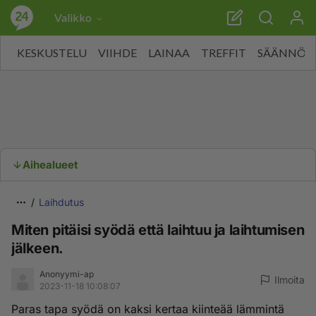
Valikko
KESKUSTELU
VIIHDE
LAINAA
TREFFIT
SÄÄNNÖT
Aihealueet
Laihdutus
Miten pitäisi syödä että laihtuu ja laihtumisen
jälkeen.
Anonyymi-ap
Ilmoita
2023-11-18 10:08:07
Paras tapa syödä on kaksi kertaa kiinteää lämmintä