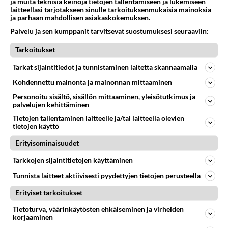
ja muita teknisiä keinoja tietojen tallentamiseen ja lukemiseen
laitteellasi tarjotakseen sinulle tarkoituksenmukaisia mainoksia
ja parhaan mahdollisen asiakaskokemuksen.
LUETUIMMAT KESKUSTELUT
Palvelu ja sen kumppanit tarvitsevat suostumuksesi seuraaviin:
PÄIVÄ
VIIKKO
KUUKAUSI
Tarkoitukset
53
Anteeksi arkuuteni
Tarkat sijaintitiedot ja tunnistaminen laitetta skannaamalla
1067
Olen säälittävä, mitä tulee sinun kohtaamiseen. Tunnen vaan itseni todella epävarmaksi sun kanssa. Jos minun olisi pitän
Kohdennettu mainonta ja mainonnan mittaaminen
06.08.2026 16:54
Ikävä
Personoitu sisältö, sisällön mittaaminen, yleisötutkimus ja
palvelujen kehittäminen
22
Kuka melkein täysi-ikäinen hukkui?
1050
Poliisin mukaan nuori oli lähes täysi-ikäinen. Ennen iltakuutta tulleen ilmoituksen mukaan ihminen oli joutunut mahdoll
Tietojen tallentaminen laitteelle ja/tai laitteella olevien
tietojen käyttö
06.08.2026 20:09
Iisalmi
Erityisominaisuudet
514
Perussuomalaisten kannatus nousi rytinällä Ylen tänään julkaisemassa tuoreimmassa gallup-kyselyssä.
838
https://yle.fi/a/74-20239449 Perussuomalaisilla hurja- ja ylivoimaisesti suurin nousu tässä uudessa Ylen gallupissa. Kyl
Tarkkojen sijaintitietojen käyttäminen
06.08.2026 03:24
Maailman menoa
Tunnista laitteet aktiivisesti pyydettyjen tietojen perusteella
50
kenen näköinen
Erityiset tarkoitukset
824
kaivattusi on ?
Tietoturva, väärinkäytösten ehkäiseminen ja virheiden
07.08.2026 16:24
Ikävä
korjaaminen