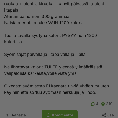
ruokaa + pieni jälkiruoka+ kahvit päivässä ja pieni
iltapala.
Aterian paino noin 300 grammaa
Näistä aterioista tulee VAIN 1200 kaloria
Tuolla tavalla syötynä kalorit PYSYY noin 1800
kalorissa
Syömisajat päivällä ja iltapäivällä ja illalla
Ne lihottavat kalorit TULEE yleensä ylimääräisistä
välipaloista karkeista,voileivistä yms
Oikeasta syömisestä EI kannata tinkiä yhtään muuten
käy niin että sortuu syömään herkkuja ja lihoo.
4
319
Äänestä
Kommentoi
Jaa