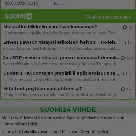
05.08.2026 21:15
Ikävä
Osallistu keskusteluun
Muistatko Mikkelin panttivankidraaman?
61
Uusi draamasarja järkyttävästä tapauksesta on tulossa. Tositapahtumiin perustuva sarja ammentaa vuoden 1986 Mikkelin pan
Ernest Lawson täräytti erikoisen heiton TTK-lehdistötilaisuudessa: " Onko tässä tarkoituksena...?"
4
Ernest Lawson esitteli uudet TTK-tähtioppilaat ja opettajat torstaina 6.8. lehdistölle. Tulevalla kaudella on yksi hausk
Jos SDP ei voita reilusti, persut kumoavat demokratian Suomesta
620
Näin tekisi ainakin Rydman seuratessaan idolinsa Trumpin mallia https://www.is.fi/politiikka/art-2000012187244.html
Uuden TTK-juontajan ympärillä epätietoisuus sakenee - Nyt MTV hämmentää soppaa
42
TTK tulee taas tänä syksynä. Ohjelman uudet tähtioppilaat julkistetaan torstaina 6. elokuuta klo 14 alkavassa lehdistö
Mitä tuot pöytään parisuhteessa?
477
Siinäpä se kysymys on otsikossa. Mitäpä siis tuot/toisit pöytään parisuhteessa? Oletko mies vai nainen? Koetko sen mitä
SUOMI24 VIIHDE
Muistatko? Kädestä suuhun elävä Satu sai jättimäisen rahasalkun
Henry-miljonääriltä
Danny, 83, teki yllättävän teon - Missä on 25-vuotias Helmi