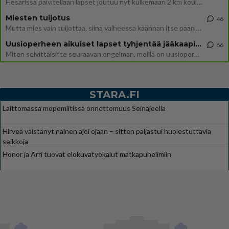
Hesarissa päivitellään lapset joutuu nyt kulkemaan 2 km kouluun jösses. Ruostefillarilla tuo matka menee vaikka miten äk
Miesten tuijotus
46
Mutta mies vain tuijottaa, siinä vaiheessa käännän itse pään pois. Mikä juttu? Yleensä jos joku tuijottaa tai katsoo, hä
Uusioperheen aikuiset lapset tyhjentää jääkaapin käydessään
66
Miten selvittäisitte seuraavan ongelman, meillä on uusioperhe, minulla teini-ikäiset lapset ja puolisolla aikuiset, jotk
STARA.FI
Laittomassa mopomiitissä onnettomuus Seinäjoella
Hirveä väistänyt nainen ajoi ojaan – sitten paljastui huolestuttavia
seikkoja
Honor ja Arri tuovat elokuvatyökalut matkapuhelimiin