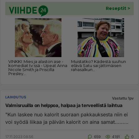
LAIHDUTUS
Vastattu 1pv
Valmisruuilla on helppoa, halpaa ja terveellistä laihtua
"Kun laskee nuo kalorit suoraan pakkauksesta niin ei
voi syödä liikaa ja päivän kalorit on aina samat......
Pizzan voi k...
17.11.2023 08:56
659
4191
0