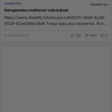
LAIHDUTUS
Vastattu 1pv
Ketogeenisen mahtavat vaikutukset
https://www.iltalehti.fi/keho/a/cc492070-38e8-4c38-
8528-82ae299a79d6 Tossa taas yksi esimerkki. Kova
väsymys ja IBS oi...
17.02.2024 09:50
120
1867
5