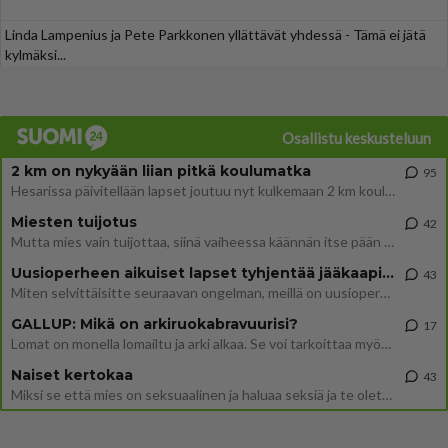
Linda Lampenius ja Pete Parkkonen yllättävät yhdessä - Tämä ei jätä
kylmäksi...
Osallistu keskusteluun
2 km on nykyään liian pitkä koulumatka
95
Hesarissa päivitellään lapset joutuu nyt kulkemaan 2 km kouluun jösses. Ruostefillarilla tuo matka menee vaikka miten äk
Miesten tuijotus
42
Mutta mies vain tuijottaa, siinä vaiheessa käännän itse pään pois. Mikä juttu? Yleensä jos joku tuijottaa tai katsoo, hä
Uusioperheen aikuiset lapset tyhjentää jääkaapin käydessään
43
Miten selvittäisitte seuraavan ongelman, meillä on uusioperhe, minulla teini-ikäiset lapset ja puolisolla aikuiset, jotk
GALLUP: Mikä on arkiruokabravuurisi?
17
Lomat on monella lomailtu ja arki alkaa. Se voi tarkoittaa myös sitä, että grillailut on grillattu ja palataan arjen ruo
Naiset kertokaa
43
Miksi se että mies on seksuaalinen ja haluaa seksiä ja te olette hänen mielestänne haluttava on vastenmielistä? Mikä sii