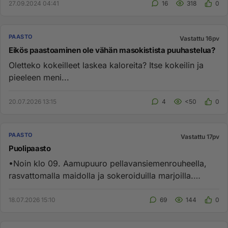
27.09.2024 04:41
16
318
0
PAASTO
Vastattu 16pv
Eikös paastoaminen ole vähän masokistista puuhastelua?
Oletteko kokeilleet laskea kaloreita? Itse kokeilin ja
pieeleen meni...
20.07.2026 13:15
4
<50
0
PAASTO
Vastattu 17pv
Puolipaasto
•Noin klo 09. Aamupuuro pellavansiemenrouheella,
rasvattomalla maidolla ja sokeroiduilla marjoilla.
•Lounasaikaan jokin...
18.07.2026 15:10
69
144
0