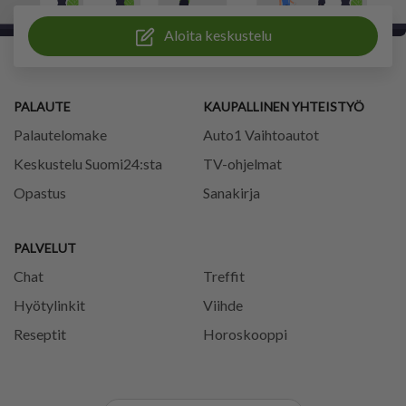
Aloita keskustelu
PALAUTE
KAUPALLINEN YHTEISTYÖ
Palautelomake
Auto1 Vaihtoautot
Keskustelu Suomi24:sta
TV-ohjelmat
Opastus
Sanakirja
PALVELUT
Chat
Treffit
Hyötylinkit
Viihde
Reseptit
Horoskooppi