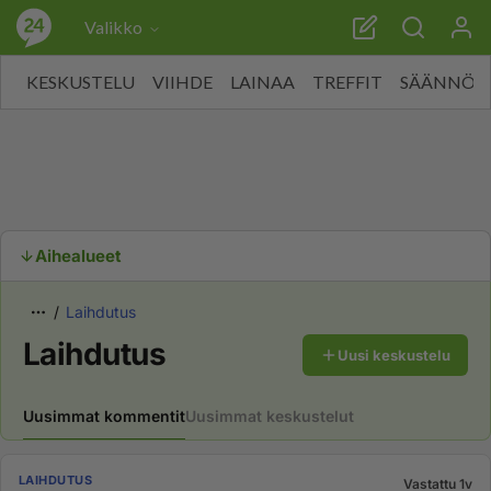
Valikko
KESKUSTELU
VIIHDE
LAINAA
TREFFIT
SÄÄNNÖT
Aihealueet
Laihdutus
Laihdutus
Uusi keskustelu
Uusimmat kommentit
Uusimmat keskustelut
LAIHDUTUS
Vastattu 1v