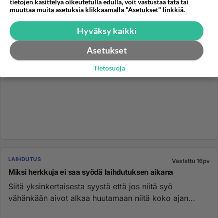
tietojen käsittelyä oikeutetulla edulla, voit vastustaa tätä tai
muuttaa muita asetuksia klikkaamalla "Asetukset" linkkiä.
Hyväksy kaikki
Asetukset
Tietosuoja
LAIHDUTUS
Vastattu 16pv
Miksi herkkuja ei saa syödä laihdutuksen aikana
Siitä yksinkertaisesta syystä että jos niitä syö
vähänkään aivot alkaa huutamaan niitä koko ajan
lisää,eli ne PITÄÄ jätt...