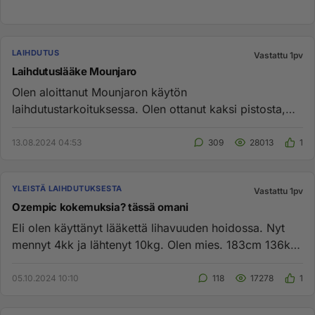
LAIHDUTUS
Vastattu 1pv
Laihdutuslääke Mounjaro
Olen aloittanut Mounjaron käytön
laihdutustarkoituksessa. Olen ottanut kaksi pistosta,
kolmas edessä. Paino on pudonnut...
13.08.2024 04:53
309
28013
1
YLEISTÄ LAIHDUTUKSESTA
Vastattu 1pv
Ozempic kokemuksia? tässä omani
Eli olen käyttänyt lääkettä lihavuuden hoidossa. Nyt
mennyt 4kk ja lähtenyt 10kg. Olen mies. 183cm 136kg
tällä hetkellä....
05.10.2024 10:10
118
17278
1