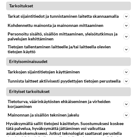
Tarkoitukset
Tarkat sijaintitiedot ja tunnistaminen laitetta skannaamalla
LAIHDUTUS
Vastattu 16pv
Kommentti nälkä ei tyydyty huvitti,kerskakulutus
Kohdennettu mainonta ja mainonnan mittaaminen
Ettekö te ole lukeneet ollenkaan minun laihdutus
Personoitu sisältö, sisällön mittaaminen, yleisötutkimus ja
palvelujen kehittäminen
kommentteja täällä,yhdessäkin kommentissa nälkä ei
Tietojen tallentaminen laitteelle ja/tai laitteella olevien
tyydyty syömisestä...
tietojen käyttö
09.10.2024 05:19
13
256
0
Erityisominaisuudet
Tarkkojen sijaintitietojen käyttäminen
LAIHDUTUS
Vastattu 16pv
Tunnista laitteet aktiivisesti pyydettyjen tietojen perusteella
Mitä mieltä, A.Heikkilän haastattelu
Erityiset tarkoitukset
Tässä ihan uusin ja hypetetty haastattelu:
https://youtu.be/TKuyl3XMJdw?
Tietoturva, väärinkäytösten ehkäiseminen ja virheiden
korjaaminen
is=EJ0a8mo7gZKUmmG9 Insuliininiresistenssist...
16.06.2026 17:59
187
384
0
Mainonnan ja sisällön tekninen jakelu
Hyväksymällä sallit tietojesi käsittelyn. Suostumuksesi koskee
tätä palvelua, hyväksymättä jättäminen voi vaikuttaa
asiakaskokemukseesi. Jotkut teknologiat saattavat perustella