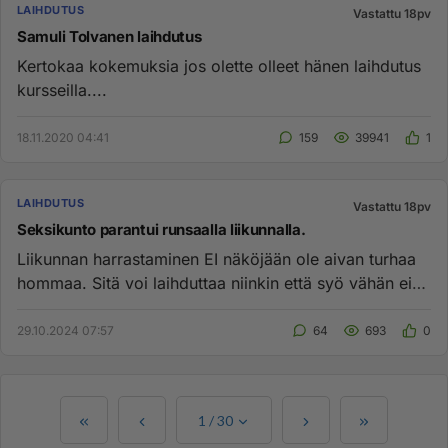
LAIHDUTUS
Vastattu 18pv
Samuli Tolvanen laihdutus
Kertokaa kokemuksia jos olette olleet hänen laihdutus
kursseilla....
18.11.2020 04:41
159
39941
1
LAIHDUTUS
Vastattu 18pv
Seksikunto parantui runsaalla liikunnalla.
Liikunnan harrastaminen EI näköjään ole aivan turhaa
hommaa. Sitä voi laihduttaa niinkin että syö vähän ei
liiku yhtää...
29.10.2024 07:57
64
693
0
1
/
30