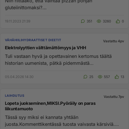
Niin riittääkö, että vaihtaa pizzan pohjan
gluteiinittomaksi?...
19.11.2023 21:39
351
3260
0
VÄHÄHIILIHYDRAATTISET DIEETIT
Vastattu 4pv
Elektrolyyttien välttämättömyys ja VHH
Tuli vastaan hyvä ja opettavainen kertomus täältä
historian uumenista, pätkä pidemmästä
esimerkkitarinasta siitä mitä v...
05.04.2026 14:30
25
557
13
LAIHDUTUS
Vastattu 7pv
Lopeta juokseminen,MIKSI.Pyöräily on paras
liikuntamuoto
Tässä syy miksi ei kannata yhtään
juosta.Kommenttikentässä tuosta vaivasta kärsiviä.