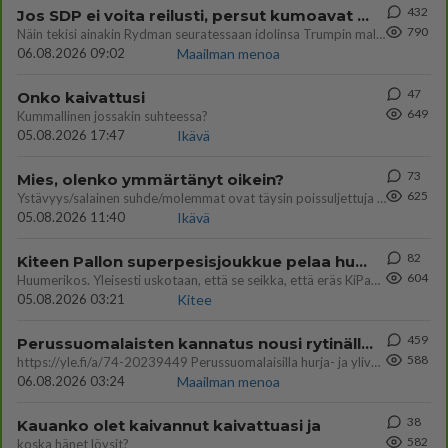
432
Jos SDP ei voita reilusti, persut kumoavat demokratian Suomesta
790
Näin tekisi ainakin Rydman seuratessaan idolinsa Trumpin mallia https://www.is.fi/politiikka/art-2000012187244.html
06.08.2026 09:02
Maailman menoa
47
Onko kaivattusi
649
Kummallinen jossakin suhteessa?
05.08.2026 17:47
Ikävä
73
Mies, olenko ymmärtänyt oikein?
625
Ystävyys/salainen suhde/molemmat ovat täysin poissuljettuja asioita? Nainen
05.08.2026 11:40
Ikävä
82
Kiteen Pallon superpesisjoukkue pelaa huumeiden vaikutuksen alaisena
604
Huumerikos. Yleisesti uskotaan, että se seikka, että eräs KiPan pelaaja kärähtää huumeista, on vain jäävuoren huippu. M
05.08.2026 03:21
Kitee
459
Perussuomalaisten kannatus nousi rytinällä Ylen tänään julkaisemassa tuoreimmassa gallup-kyselyssä.
588
https://yle.fi/a/74-20239449 Perussuomalaisilla hurja- ja ylivoimaisesti suurin nousu tässä uudessa Ylen gallupissa. Kyl
06.08.2026 03:24
Maailman menoa
38
Kauanko olet kaivannut kaivattuasi ja
582
koska hänet löysit?