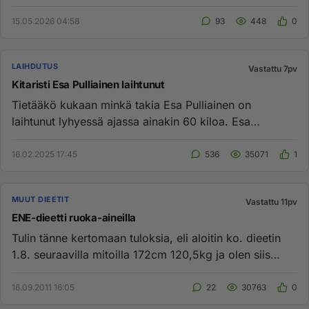
https://youtu.be/ObU-4SaQC-M?is=iA...
15.05.2026 04:58
93
448
0
LAIHDUTUS
Vastattu 7pv
Kitaristi Esa Pulliainen laihtunut
Tietääkö kukaan minkä takia Esa Pulliainen on
laihtunut lyhyessä ajassa ainakin 60 kiloa. Esa
Pulliainen laihtunut 😳 ...
16.02.2025 17:45
536
35071
1
MUUT DIEETIT
Vastattu 11pv
ENE-dieetti ruoka-aineilla
Tulin tänne kertomaan tuloksia, eli aloitin ko. dieetin
1.8. seuraavilla mitoilla 172cm 120,5kg ja olen siis
nainen. Muu...
16.09.2011 16:05
22
30763
0