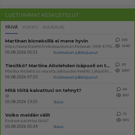
LUETUIMMAT KESKUSTELUT
PÄIVÄ
VIIKKO
KUUKAUSI
305
Martinan bisneksillä ei mene hyvin
1340
https://www.iltalehti.fi/viihdeuutiset/a/c46da6ab-340f-4790-aaa7-0865eed2336 Yrityksen konkurssihakemus on tullut kärä
05.08.2026 05:51
Kotimaiset julkkisjuorut
30
Tiesitkö? Martina Aitolehden isäpuoli on tämä suosittu laulaja
1097
Martina Aitolehti on seurattu julkisuuden henkilö. Lähipiiriin mahtuu muitakin tunnettuja henkilöitä. Tiesitkö, että Ma
05.08.2026 07:23
Kotimaiset julkkisjuorut
64
Mitä töitä kaivattusi on tehnyt?
897
😅
05.08.2026 13:25
Ikävä
72
Voiko meidän välit
891
Koskaan parantua tästä?
05.08.2026 05:34
Ikävä