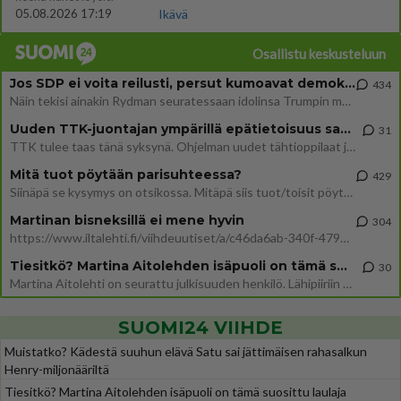
05.08.2026 17:19
Ikävä
Osallistu keskusteluun
Jos SDP ei voita reilusti, persut kumoavat demokratian Suomesta
434
Näin tekisi ainakin Rydman seuratessaan idolinsa Trumpin mallia https://www.is.fi/politiikka/art-2000012187244.html
Uuden TTK-juontajan ympärillä epätietoisuus sakenee - Nyt MTV hämmentää soppaa
31
TTK tulee taas tänä syksynä. Ohjelman uudet tähtioppilaat julkistetaan torstaina 6. elokuuta klo 14 alkavassa lehdistö
Mitä tuot pöytään parisuhteessa?
429
Siinäpä se kysymys on otsikossa. Mitäpä siis tuot/toisit pöytään parisuhteessa? Oletko mies vai nainen? Koetko sen mitä
Martinan bisneksillä ei mene hyvin
304
https://www.iltalehti.fi/viihdeuutiset/a/c46da6ab-340f-4790-aaa7-0865eed2336 Yrityksen konkurssihakemus on tullut kärä
Tiesitkö? Martina Aitolehden isäpuoli on tämä suosittu laulaja
30
Martina Aitolehti on seurattu julkisuuden henkilö. Lähipiiriin mahtuu muitakin tunnettuja henkilöitä. Tiesitkö, että Ma
SUOMI24 VIIHDE
Muistatko? Kädestä suuhun elävä Satu sai jättimäisen rahasalkun
Henry-miljonääriltä
Tiesitkö? Martina Aitolehden isäpuoli on tämä suosittu laulaja