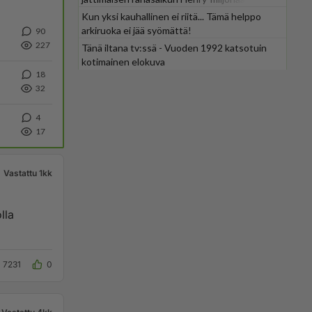
Kun yksi kauhallinen ei riitä... Tämä helppo
arkiruoka ei jää syömättä!
90
227
Tänä iltana tv:ssä - Vuoden 1992 katsotuin
kotimainen elokuva
18
32
4
17
Vastattu 1kk
lla
7231
0