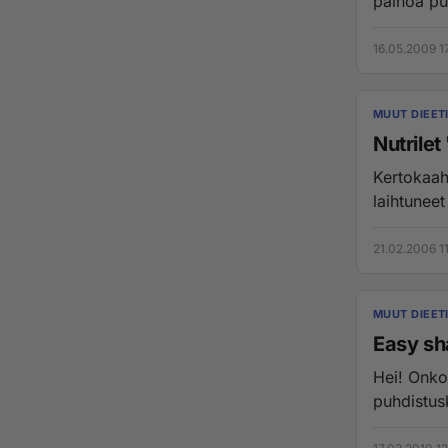
painoa pu
16.05.2009 1
MUUT DIEET
Nutrile
Kertokaaha
laihtuneet
21.02.2006 1
MUUT DIEET
Easy s
Hei! Onko
puhdistusk