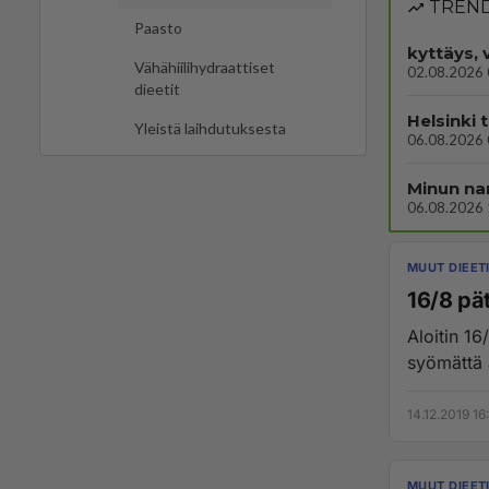
TREND
Paasto
kyttäys, 
Vähähiilihydraattiset
02.08.2026 
dieetit
Helsinki 
Yleistä laihdutuksesta
06.08.2026 
Minun nar
06.08.2026 
MUUT DIEET
16/8 pä
Aloitin 16
syömättä a
14.12.2019 16
MUUT DIEET