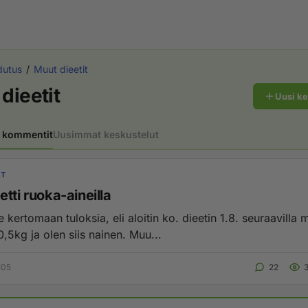
dutus
Muut dieetit
dieetit
Uusi k
 kommentit
Uusimmat keskustelut
IT
tti ruoka-aineilla
e kertomaan tuloksia, eli aloitin ko. dieetin 1.8. seuraavilla m
,5kg ja olen siis nainen. Muu...
:05
22