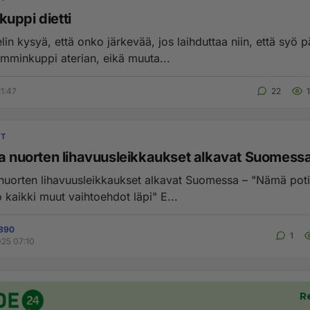
uppi dietti
elin kysyä, että onko järkevää, jos laihduttaa niin, että syö 
ämminkuppi aterian, eikä muuta...
1:47
22
IT
ja nuorten lihavuusleikkaukset alkavat Suomess
 nuorten lihavuusleikkaukset alkavat Suomessa – "Nämä poti
käyneet jo kaikki muut vaihtoehdot läpi" E...
7890
1
025 07:10