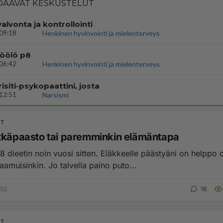
AAVAT KESKUSTELUT
valvonta ja kontrollointi
09:18
Henkinen hyvinvointi ja mielenterveys
töölö p8
06:42
Henkinen hyvinvointi ja mielenterveys
isiti-psykopaattini, josta
12:51
Narsismi
IT
tkäpaasto tai paremminkin elämäntapa
/8 dieetin noin vuosi sitten. Eläkkeelle päästyäni on helppo o
amuisinkin. Jo talvella paino puto...
:52
16
IT