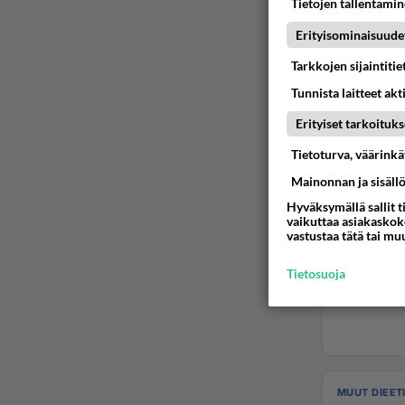
Tietojen tallentamine
Erityisominaisuude
Tarkkojen sijaintiti
Tunnista laitteet akt
Erityiset tarkoituks
Tietoturva, väärink
Mainonnan ja sisäll
Hyväksymällä sallit t
vaikuttaa asiakaskoke
vastustaa tätä tai mu
Tietosuoja
MUUT DIEET