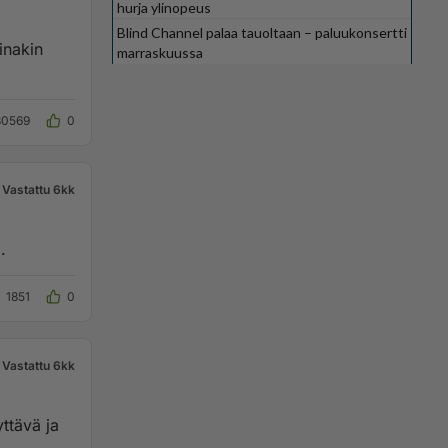
hurja ylinopeus
Blind Channel palaa tauoltaan – paluukonsertti
inakin
marraskuussa
30569
0
Vastattu 6kk
.
1851
0
Vastattu 6kk
ttävä ja