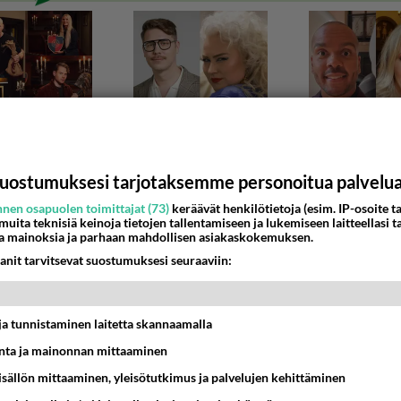
uostumuksesi tarjotaksemme personoitua palvelu
nen osapuolen toimittajat (73)
keräävät henkilötietoja (esim. IP-osoite ta
 muita teknisiä keinoja tietojen tallentamiseen ja lukemiseen laitteellasi t
a mainoksia ja parhaan mahdollisen asiakaskokemuksen.
IT
anit tarvitsevat suostumuksesi seuraaviin:
vai painonvartijat??
litsen?? kun haluan 7-10 kg pois elokuun puoleen väliin
siallisia vastauksia kiitos....
t ja tunnistaminen laitetta skannaamalla
ta ja mainonnan mittaaminen
7:33
14
sisällön mittaaminen, yleisötutkimus ja palvelujen kehittäminen