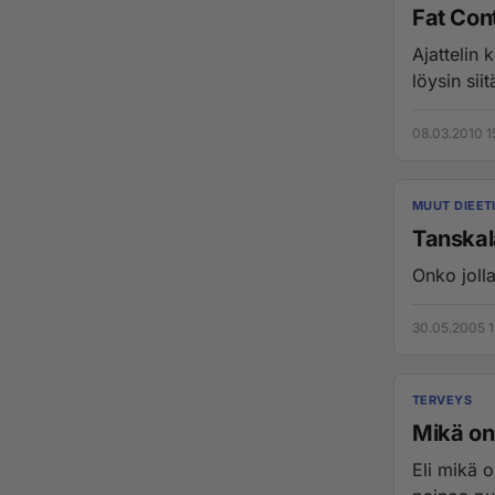
Fat Con
Ajattelin 
löysin sii
08.03.2010 1
MUUT DIEET
Tanskala
Onko jolla
30.05.2005 1
TERVEYS
Mikä on
Eli mikä 