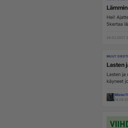
Lämmink
Hei! Ajatt
5kertaa l
24.02.2007 2
MUUT DIEET
Lasten 
Lasten ja
Mister
14.08.2