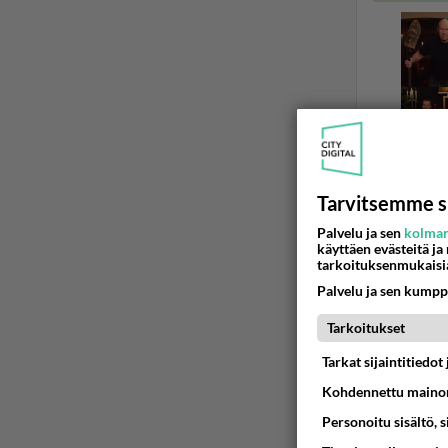
Tarvitsemme s
Palvelu ja sen
kolman
käyttäen evästeitä ja
tarkoituksenmukaisi
MUUT DIEET
Palvelu ja sen kumpp
nutarus 
kumman va
Tarkoitukset
mennessä.A
Tarkat sijaintitiedo
Kohdennettu mainon
10.06.2007 0
Personoitu sisältö, 