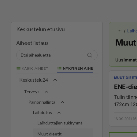
Keskustelun etusivu
Laih
Muut 
Aiheet listaus
Uusimmat
KAIKKI AIHEET
NYKYINEN AIHE
MUUT DIEET
Keskustelu24
ENE-diee
Terveys
Tulin tänn
Painonhallinta
172cm 120
Laihdutus
16.09.2011 16
Laihduttajien tukiryhmä
Muut dieetit