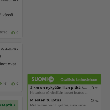
Vastattu 4kk
päivässä
10720
0
Vastattu 5kk
a
laat ovat
Osallistu keskusteluun
161
0
2 km on nykyään liian pitkä koulumatka
95
Hesarissa päivitellään lapset joutuu nyt kulkemaan 2 km kouluun jösses. Ruostefillarilla tuo matka menee vaikka miten äk
Miesten tuijotus
41
Mutta mies vain tuijottaa, siinä vaiheessa käännän itse pään pois. Mikä juttu? Yleensä jos joku tuijottaa tai katsoo, hä