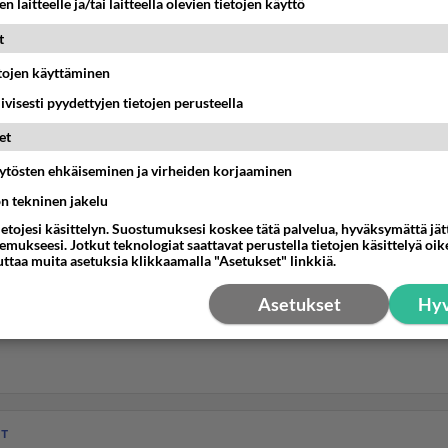
n laitteelle ja/tai laitteella olevien tietojen käyttö
t
etojen käyttäminen
iivisesti pyydettyjen tietojen perusteella
et
äytösten ehkäiseminen ja virheiden korjaaminen
ön tekninen jakelu
ietojesi käsittelyn. Suostumuksesi koskee tätä palvelua, hyväksymättä jä
mukseesi. Jotkut teknologiat saattavat perustella tietojen käsittelyä oike
uttaa muita asetuksia klikkaamalla "Asetukset" linkkiä.
Asetukset
Hyv
IT