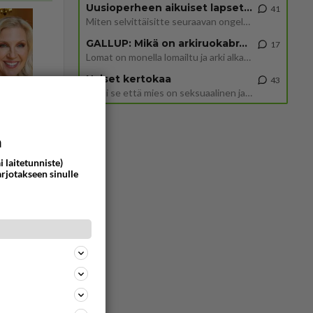
Uusioperheen aikuiset lapset tyhjentää jääkaapin käydessään
41
Miten selvittäisitte seuraavan ongelman, meillä on uusioperhe, minulla teini-ikäiset lapset ja puolisolla aikuiset, jotk
GALLUP: Mikä on arkiruokabravuurisi?
17
Lomat on monella lomailtu ja arki alkaa. Se voi tarkoittaa myös sitä, että grillailut on grillattu ja palataan arjen ruo
Naiset kertokaa
43
Miksi se että mies on seksuaalinen ja haluaa seksiä ja te olette hänen mielestänne haluttava on vastenmielistä? Mikä sii
a
i laitetunniste)
arjotakseen sinulle
Vastattu 6kk
1907
0