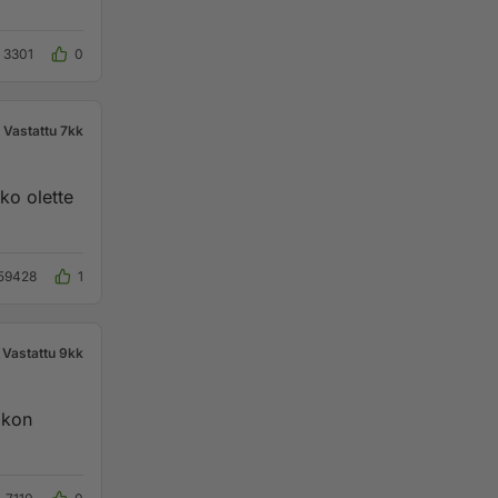
3301
0
Vastattu 7kk
nko olette
59428
1
Vastattu 9kk
ikon