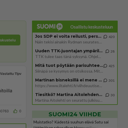
Osallistu keskusteluun
Jos SDP ei voita reilusti, persut kumoavat demokratian Suomesta
420
eskustelu
Näin tekisi ainakin Rydman seuratessaan idolinsa Trumpin mallia https://www.is.fi/politiikka/art-2000012187244.html
Uuden TTK-juontajan ympärillä epätietoisuus sakenee - Nyt MTV hämmentää soppaa
28
TTK tulee taas tänä syksynä. Ohjelman uudet tähtioppilaat julkistetaan torstaina 6. elokuuta klo 14 alkavassa lehdistö
Mitä tuot pöytään parisuhteessa?
425
Siinäpä se kysymys on otsikossa. Mitäpä siis tuot/toisit pöytään parisuhteessa? Oletko mies vai nainen? Koetko sen mitä
Vastattu 11pv
Martinan bisneksillä ei mene hyvin
301
https://www.iltalehti.fi/viihdeuutiset/a/c46da6ab-340f-4790-aaa7-0865eed2336 Yrityksen konkurssihakemus on tullut kärä
itoilla
Tiesitkö? Martina Aitolehden isäpuoli on tämä suosittu laulaja
30
Martina Aitolehti on seurattu julkisuuden henkilö. Lähipiiriin mahtuu muitakin tunnettuja henkilöitä. Tiesitkö, että Ma
30763
0
SUOMI24 VIIHDE
Muistatko? Kädestä suuhun elävä Satu sai
jättimäisen rahasalkun Henry-miljonääriltä