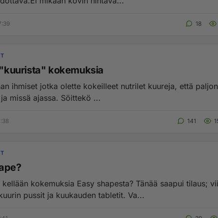
dottava.Ei mikään kovin hintava...
7:39
18
IT
t "kuurista" kokemuksia
n ihmiset jotka olette kokeilleet nutrilet kuureja, että paljo
 ja missä ajassa. Söittekö ...
1:38
141
1
IT
hape?
 kellään kokemuksia Easy shapesta? Tänää saapui tilaus; vi
uurin pussit ja kuukauden tabletit. Va...