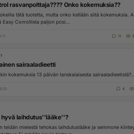
trol rasvanpolttaja???? Onko kokemuksia??
kokeilla tätä tuotetta, mutta onko kellään siitä kokemuksia. A
tä Easy Conrollista paljon posi...
5:17
11
IT
inen sairaaladieetti
kin kokemuksia 13 päivän tanskalaisesta sairaaladieetistä?..
9:25
4
 hyvä laihdutus''lääke''?
on teidän mielestä tehokas laihdutuslääke ja semmone kiintey