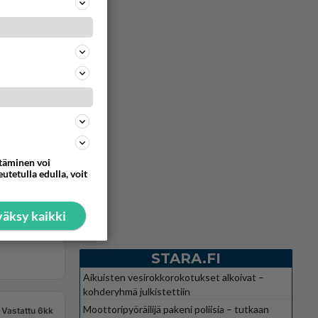
ttäminen voi
utetulla edulla, voit
äksy kaikki
STARA.FI
Aikuisten vesirokkorokotukset alkoivat –
kohderyhmä julkistettiin
Moottoripyöräilijä pakeni poliisia – tutkaan
Vastattu 6kk