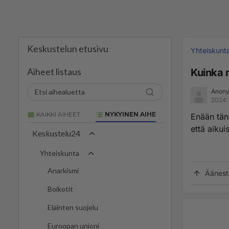
Keskustelun etusivu
Yhteiskunt
Aiheet listaus
Kuinka m
Anony
2024-
KAIKKI AIHEET
NYKYINEN AIHE
Enään tän
että aikui
Keskustelu24
Yhteiskunta
Anarkismi
Äänest
Boikotit
Eläinten suojelu
Euroopan unioni