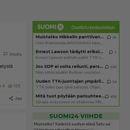
Osallistu keskusteluun
Muistatko Mikkelin panttivankidraaman?
45
Uusi draamasarja järkyttävästä tapauksesta on tulossa. Tositapahtumiin perustuva sarja ammentaa vuoden 1986 Mikkelin pan
Ernest Lawson täräytti erikoisen heiton TTK-lehdistötilaisuudessa: " Onko tässä tarkoituksena...?"
1
Ilmoita
Ernest Lawson esitteli uudet TTK-tähtioppilaat ja opettajat torstaina 6.8. lehdistölle. Tulevalla kaudella on yksi hausk
etystä
Jos SDP ei voita reilusti, persut kumoavat demokratian Suomesta
590
Näin tekisi ainakin Rydman seuratessaan idolinsa Trumpin mallia https://www.is.fi/politiikka/art-2000012187244.html
Uuden TTK-juontajan ympärillä epätietoisuus sakenee - Nyt MTV hämmentää soppaa
34
4
125
TTK tulee taas tänä syksynä. Ohjelman uudet tähtioppilaat julkistetaan torstaina 6. elokuuta klo 14 alkavassa lehdistö
Mitä tuot pöytään parisuhteessa?
458
Jaa
Siinäpä se kysymys on otsikossa. Mitäpä siis tuot/toisit pöytään parisuhteessa? Oletko mies vai nainen? Koetko sen mitä
SUOMI24 VIIHDE
Muistatko? Kädestä suuhun elävä Satu sai
jättimäisen rahasalkun Henry-miljonääriltä