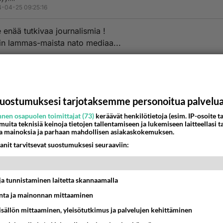
-04-25 09:25:16
e enää tutkivaa journalismia !
in lammas-maista nato mediaa...
 yleisenä huomiona, että monen toimittajan ja politikon
taso on tosi matala !!
estä
K
uostumuksesi tarjotaksemme personoitua palvelu
nen osapuolen toimittajat (73)
keräävät henkilötietoja (esim. IP-osoite ta
nyymi
 muita teknisiä keinoja tietojen tallentamiseen ja lukemiseen laitteellasi t
-04-25 09:27:00
a mainoksia ja parhaan mahdollisen asiakaskokemuksen.
anit tarvitsevat suostumuksesi seuraaviin:
niin tyhmää ole että uskoo lööppeihin... Ottaa muuten selvää
ikä osuus oli lännellä Ukrainan sodassa, mitä Atzov pataljoo
t ja tunnistaminen laitetta skannaamalla
estä
K
ta ja mainonnan mittaaminen
sisällön mittaaminen, yleisötutkimus ja palvelujen kehittäminen