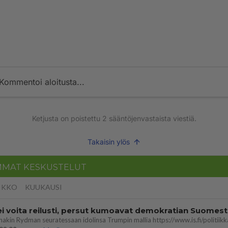
Kommentoi aloitusta...
Ketjusta on poistettu
2
sääntöjenvastaista viestiä.
Takaisin ylös
MMAT KESKUSTELUT
IKKO
KUUKAUSI
ei voita reilusti, persut kumoavat demokratian Suomes