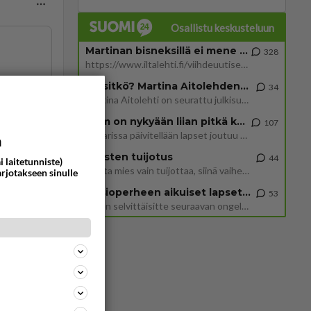
Osallistu keskusteluun
Martinan bisneksillä ei mene hyvin
328
https://www.iltalehti.fi/viihdeuutiset/a/c46da6ab-340f-4790-aaa7-0865eed2336 Yrityksen konkurssihakemus on tullut kärä
Tiesitkö? Martina Aitolehden isäpuoli on tämä suosittu laulaja
34
Martina Aitolehti on seurattu julkisuuden henkilö. Lähipiiriin mahtuu muitakin tunnettuja henkilöitä. Tiesitkö, että Ma
2 km on nykyään liian pitkä koulumatka
107
ommentoi
Hesarissa päivitellään lapset joutuu nyt kulkemaan 2 km kouluun jösses. Ruostefillarilla tuo matka menee vaikka miten äk
a
Miesten tuijotus
44
i laitetunniste)
Mutta mies vain tuijottaa, siinä vaiheessa käännän itse pään pois. Mikä juttu? Yleensä jos joku tuijottaa tai katsoo, hä
arjotakseen sinulle
Uusioperheen aikuiset lapset tyhjentää jääkaapin käydessään
53
Miten selvittäisitte seuraavan ongelman, meillä on uusioperhe, minulla teini-ikäiset lapset ja puolisolla aikuiset, jotk
 vaikka
na teki
ommentoi