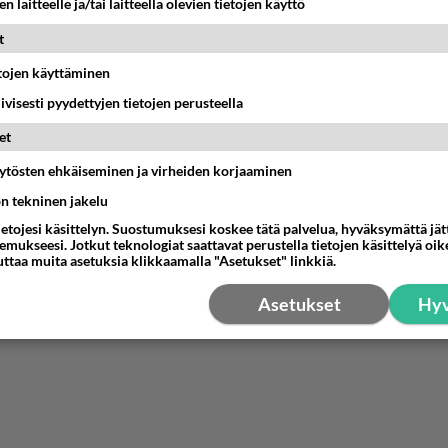
n laitteelle ja/tai laitteella olevien tietojen käyttö
t
etojen käyttäminen
iivisesti pyydettyjen tietojen perusteella
et
äytösten ehkäiseminen ja virheiden korjaaminen
ön tekninen jakelu
ietojesi käsittelyn. Suostumuksesi koskee tätä palvelua, hyväksymättä jä
mukseesi. Jotkut teknologiat saattavat perustella tietojen käsittelyä oike
uttaa muita asetuksia klikkaamalla "Asetukset" linkkiä.
Asetukset
Hyv