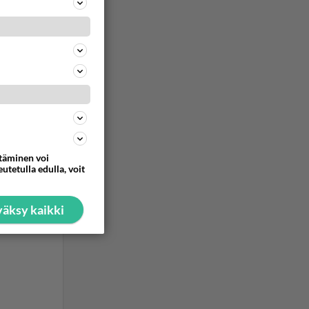
ttäminen voi
utetulla edulla, voit
äksy kaikki