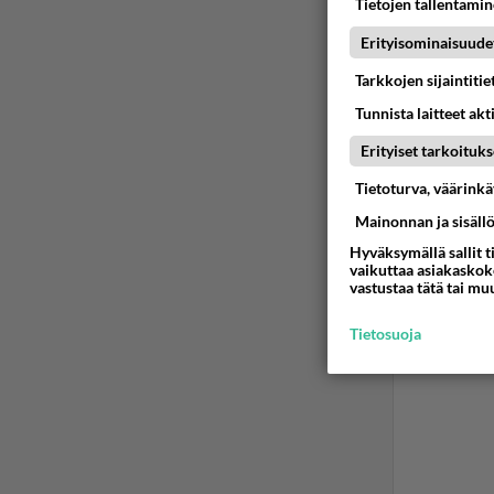
Tietojen tallentamine
Erityisominaisuude
Tarkkojen sijaintiti
Tunnista laitteet akt
Erityiset tarkoituks
Tietoturva, väärink
Mainonnan ja sisäll
Hyväksymällä sallit t
vaikuttaa asiakaskoke
vastustaa tätä tai mu
Tietosuoja