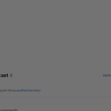
kset
4
Vanh
yymi (
Kirjaudu
/
Rekisteröidy
)