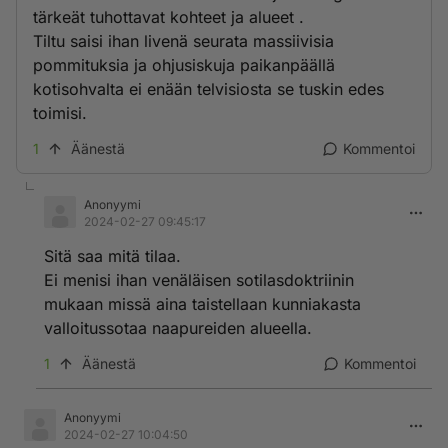
tärkeät tuhottavat kohteet ja alueet .
Tiltu saisi ihan livenä seurata massiivisia
pommituksia ja ohjusiskuja paikanpäällä
kotisohvalta ei enään telvisiosta se tuskin edes
toimisi.
1
Äänestä
Kommentoi
Anonyymi
2024-02-27 09:45:17
Sitä saa mitä tilaa.
Ei menisi ihan venäläisen sotilasdoktriinin
mukaan missä aina taistellaan kunniakasta
valloitussotaa naapureiden alueella.
1
Äänestä
Kommentoi
Anonyymi
2024-02-27 10:04:50