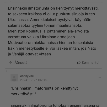
Ensinnäkin ilmatorjunta on kehittynyt merkittävästi,
toisekseen Irakissa ei ollut puolustuslinjoja kuten
Ukrainassa. Amerikkalaiset pystyivät käymään
salamasotaa tyyliiin toinen maailmansota.
Miehistön koulutus ja johtaminen ala-arvoista
verrattuna vaikka Ukrainan armeijaan
Motivaatio on hiekkamaissa hieman toisenlaista
Irakin menestykselle ei voi laskea mitän, jos Nato
ja Venäjä ottavat yhteen
Äänestä
Kommentoi
Anonyymi
2024-02-27 11:23:59
"Ensinnäkin ilmatorjunta on kehittynyt
merkittävästi,"
Ensinnäkin ilmatorjunta tuhotaan ensimmäisenä ja