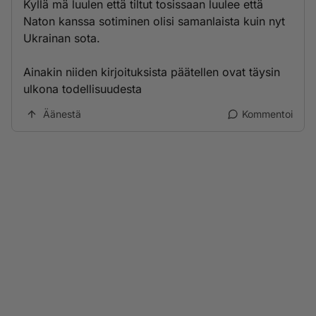
Kyllä mä luulen että tiltut tosissaan luulee että
Naton kanssa sotiminen olisi samanlaista kuin nyt
Ukrainan sota.
Ainakin niiden kirjoituksista päätellen ovat täysin
ulkona todellisuudesta
Äänestä
Kommentoi