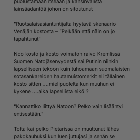
puolustamaan itseään ja kansinvälistä
lainsäädäntöä johon on sitoutunut
"Ruotsalaisasiantuntijalta hyytävä skenaario
Venäjän kostosta – ”Pelkään että näin on jo
tapahtunut”
Noo kosto ja kosto voimaton raivo Kremlissä
Suomen Natojäsenyydestä sai Putinin niinkin
lapselliseen tekoon kuin tuhoamaan suomalaisten
sotasankareiden hautamuistomerkit eli tällainen
kosto sitten ....mielipuolelta kun muuhun ei
kykene ....aika lapsellista eikö ?
"Kannattiko liittyä Natoon? Pelko vain lisääntyi
entisestään."
Totta kai pelko Pietarissa on muuttunut lähes
pakokauhuksi kun luen juttujasi ja sehän se