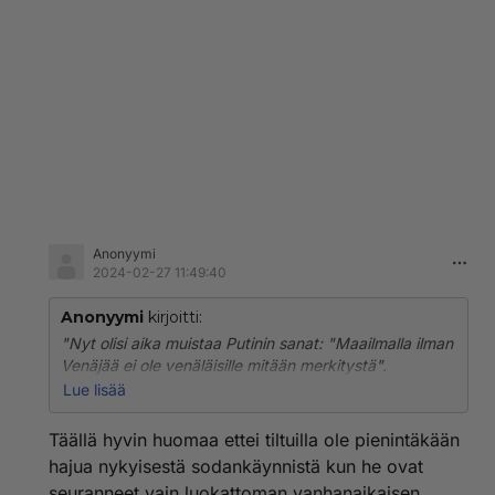
Anonyymi
2024-02-27 11:49:40
Anonyymi
kirjoitti:
"Nyt olisi aika muistaa Putinin sanat: "Maailmalla ilman
Venäjää ei ole venäläisille mitään merkitystä".
Tuo ei hitaammille aukene, joten avitan hieman.
Lue lisää
Siis mikäli USA, Nato ja ns. länsi aikoo voittaa
Ukrainassa, Venäjä on poistettava kartalta, muuten se
Täällä hyvin huomaa ettei tiltuilla ole pienintäkään
ei tule onnistumaan."
hajua nykyisestä sodankäynnistä kun he ovat
seuranneet vain luokattoman vanhanaikaisen