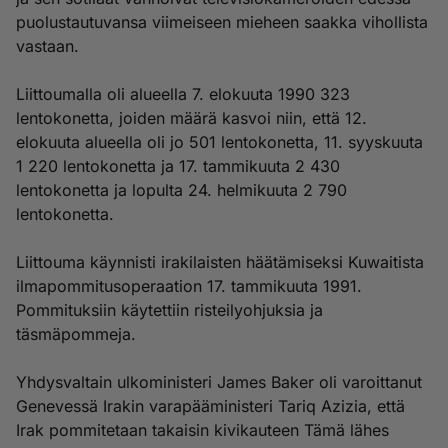
puolustautuvansa viimeiseen mieheen saakka vihollista
vastaan.
Liittoumalla oli alueella 7. elokuuta 1990 323
lentokonetta, joiden määrä kasvoi niin, että 12.
elokuuta alueella oli jo 501 lentokonetta, 11. syyskuuta
1 220 lentokonetta ja 17. tammikuuta 2 430
lentokonetta ja lopulta 24. helmikuuta 2 790
lentokonetta.
Liittouma käynnisti irakilaisten häätämiseksi Kuwaitista
ilmapommitusoperaation 17. tammikuuta 1991.
Pommituksiin käytettiin risteilyohjuksia ja
täsmäpommeja.
Yhdysvaltain ulkoministeri James Baker oli varoittanut
Genevessä Irakin varapääministeri Tariq Azizia, että
Irak pommitetaan takaisin kivikauteen Tämä lähes