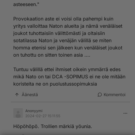
asteeseen."
Provokaation aste ei voisi olla pahempi kuin
yritys valloittaa Naton alueita ja nämä venäläiset
joukot tuhottaisiin välittömästi ja oltaisiin
sotatilassa Naton ja venäjän välillä se miten
homma etenisi sen jälkeen kun venäläiset joukot
on tuhottu on sitten toinen asia ....
Tuntuu välillä ettei ihmiset oikein ymmärrä edes
mikä Nato on tai DCA -SOPIMUS ei ne ole mitään
koristeita ne on puolustussopimuksia
Äänestä
Kommentoi
Anonyymi
2024-02-27 15:11:55
Höpöhöpö. Trollien märkiä yöunia.