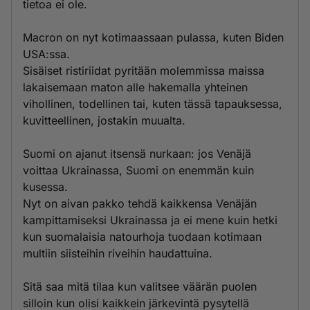
tietoa ei ole.
Macron on nyt kotimaassaan pulassa, kuten Biden
USA:ssa.
Sisäiset ristiriidat pyritään molemmissa maissa
lakaisemaan maton alle hakemalla yhteinen
vihollinen, todellinen tai, kuten tässä tapauksessa,
kuvitteellinen, jostakin muualta.
Suomi on ajanut itsensä nurkaan: jos Venäjä
voittaa Ukrainassa, Suomi on enemmän kuin
kusessa.
Nyt on aivan pakko tehdä kaikkensa Venäjän
kampittamiseksi Ukrainassa ja ei mene kuin hetki
kun suomalaisia natourhoja tuodaan kotimaan
multiin siisteihin riveihin haudattuina.
Sitä saa mitä tilaa kun valitsee väärän puolen
silloin kun olisi kaikkein järkevintä pysytellä