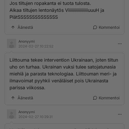
Jos tiltujen ropakanta ei tuota tulosta.
Alkaa tiltujen lentonäytös ViiiiiiiiiiiiiiiiiuuuH ja
PlätSSSSSSSSSSSSSS
Äänestä
Kommentoi
Anonyymi
2024-02-27 10:22:52
Liittouma tekee intervention Ukrainaan, joten tiltun
uho on turhaa. Ukrainan vuksi tulee satojatunasia
miehiä ja parasta teknologiaa. Liittouman meri- ja
ilmavoimat pyyhkii venäläiset pois Ukrainasta
parissa viikossa.
Äänestä
Kommentoi
Anonyymi
2024-02-27 10:29:31