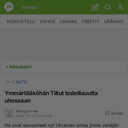
Valikko
KESKUSTELU
VIIHDE
LAINAA
TREFFIT
SÄÄNNÖT
Aihealueet
NATO
Ymmärtääköhän Tiltut todellisuutta
uhossaan
Anonyymi-ap
Ilmoita
2024-02-27 09:04:36
He ovat seuranneet nyt Ukrainan sotaa jossa venäjän