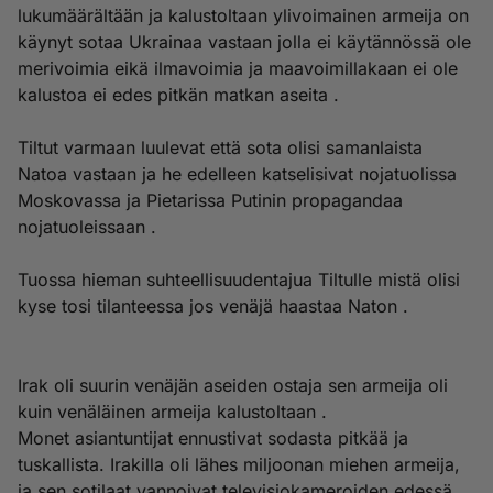
lukumäärältään ja kalustoltaan ylivoimainen armeija on
käynyt sotaa Ukrainaa vastaan jolla ei käytännössä ole
merivoimia eikä ilmavoimia ja maavoimillakaan ei ole
kalustoa ei edes pitkän matkan aseita .
Tiltut varmaan luulevat että sota olisi samanlaista
Natoa vastaan ja he edelleen katselisivat nojatuolissa
Moskovassa ja Pietarissa Putinin propagandaa
nojatuoleissaan .
Tuossa hieman suhteellisuudentajua Tiltulle mistä olisi
kyse tosi tilanteessa jos venäjä haastaa Naton .
Irak oli suurin venäjän aseiden ostaja sen armeija oli
kuin venäläinen armeija kalustoltaan .
Monet asiantuntijat ennustivat sodasta pitkää ja
tuskallista. Irakilla oli lähes miljoonan miehen armeija,
ja sen sotilaat vannoivat televisiokameroiden edessä