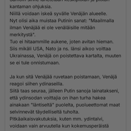
kantaman ohjuksia.
Niillä voidaan iskeä syvälle Venäjän alueelle.
Nyt olisi aika muistaa Putinin sanat: "Maailmalla
ilman Venäjää ei ole venäläisille mitään
merkitystä".
Tuo ei hitaammille aukene, joten avitan hieman.
Siis mikäli USA, Nato ja ns. länsi aikoo voittaa
Ukrainassa, Venäjä on poistettava kartalta, muuten
se ei tule onnistumaan.
Ja kun sitä Venäjää ruvetaan poistamaan, Venäjä
reagoi siihen ydinaseilla.
Siitä taas seuraa, jälleen Putin sanoja lainatakseni,
että ydinsodan voittajia on ihan turha hakea
ainakaan "läntiseltä" puolelta, puolueettomat maat
selvinnevät täydelliseltä tuholta.
Pitkäaikaisvakutuksia, kuten mm. ydintalvi,
voidaan vain arvuutella kun kokemusperäistä