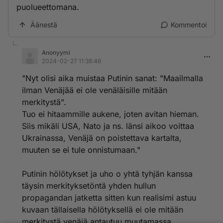
puolueettomana.
Äänestä
Kommentoi
Anonyymi
2024-02-27 11:38:46
"Nyt olisi aika muistaa Putinin sanat: "Maailmalla
ilman Venäjää ei ole venäläisille mitään
merkitystä".
Tuo ei hitaammille aukene, joten avitan hieman.
Siis mikäli USA, Nato ja ns. länsi aikoo voittaa
Ukrainassa, Venäjä on poistettava kartalta,
muuten se ei tule onnistumaan."
Putinin hölötykset ja uho o yhtä tyhjän kanssa
täysin merkityksetöntä yhden hullun
propagandan jatketta sitten kun realisimi astuu
kuvaan tällaisella hölötyksellä ei ole mitään
merkitystä venäjä antautuu muutamassa