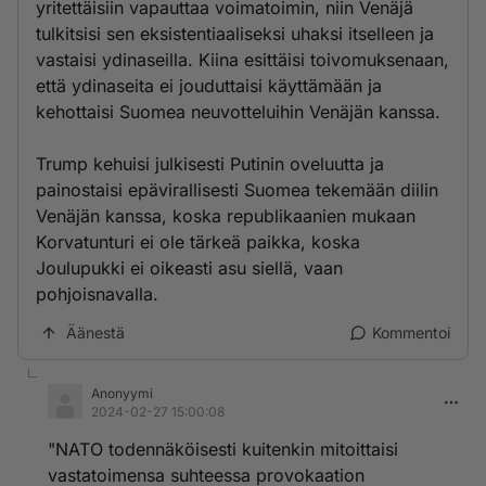
yritettäisiin vapauttaa voimatoimin, niin Venäjä
tulkitsisi sen eksistentiaaliseksi uhaksi itselleen ja
vastaisi ydinaseilla. Kiina esittäisi toivomuksenaan,
että ydinaseita ei jouduttaisi käyttämään ja
kehottaisi Suomea neuvotteluihin Venäjän kanssa.
Trump kehuisi julkisesti Putinin oveluutta ja
painostaisi epävirallisesti Suomea tekemään diilin
Venäjän kanssa, koska republikaanien mukaan
Korvatunturi ei ole tärkeä paikka, koska
Joulupukki ei oikeasti asu siellä, vaan
pohjoisnavalla.
Äänestä
Kommentoi
Anonyymi
2024-02-27 15:00:08
"NATO todennäköisesti kuitenkin mitoittaisi
vastatoimensa suhteessa provokaation