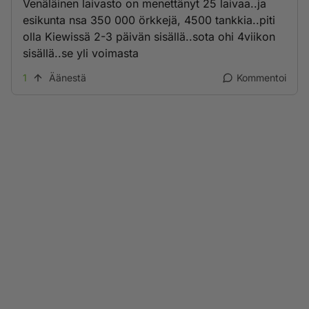
Venäläinen laivasto on menettänyt 25 laivaa..ja
esikunta nsa 350 000 örkkejä, 4500 tankkia..piti
olla Kiewissä 2-3 päivän sisällä..sota ohi 4viikon
sisällä..se yli voimasta
1
Äänestä
Kommentoi