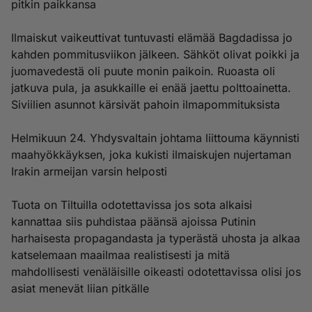
pitkin paikkansa
Ilmaiskut vaikeuttivat tuntuvasti elämää Bagdadissa jo
kahden pommitusviikon jälkeen. Sähköt olivat poikki ja
juomavedestä oli puute monin paikoin. Ruoasta oli
jatkuva pula, ja asukkaille ei enää jaettu polttoainetta.
Siviilien asunnot kärsivät pahoin ilmapommituksista
Helmikuun 24. Yhdysvaltain johtama liittouma käynnisti
maahyökkäyksen, joka kukisti ilmaiskujen nujertaman
Irakin armeijan varsin helposti
Tuota on Tiltuilla odotettavissa jos sota alkaisi
kannattaa siis puhdistaa päänsä ajoissa Putinin
harhaisesta propagandasta ja typerästä uhosta ja alkaa
katselemaan maailmaa realistisesti ja mitä
mahdollisesti venäläisille oikeasti odotettavissa olisi jos
asiat menevät liian pitkälle