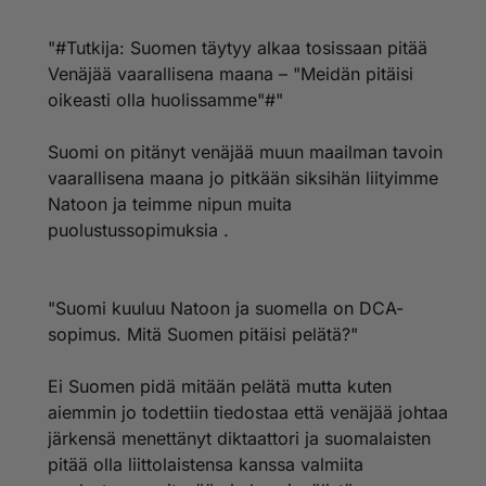
"#Tutkija: Suomen täytyy alkaa tosissaan pitää
Venäjää vaarallisena maana – "Meidän pitäisi
oikeasti olla huolissamme"#"
Suomi on pitänyt venäjää muun maailman tavoin
vaarallisena maana jo pitkään siksihän liityimme
Natoon ja teimme nipun muita
puolustussopimuksia .
"Suomi kuuluu Natoon ja suomella on DCA-
sopimus. Mitä Suomen pitäisi pelätä?"
Ei Suomen pidä mitään pelätä mutta kuten
aiemmin jo todettiin tiedostaa että venäjää johtaa
järkensä menettänyt diktaattori ja suomalaisten
pitää olla liittolaistensa kanssa valmiita