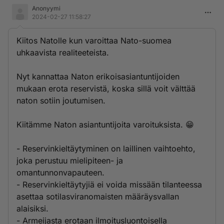
näihin sitoutunut ja kun venäjä hyökkäsi näitä kaikkia
Anonyymi
vastaan hyökkäsi se silloin kansainvälistä yhteisöä
2024-02-27 11:58:27
vastaan ja kansainvälisellä yhteisöllä on velvollisuus
suojella omia lakejaan ja sitoumuksiaan .
Kiitos Natolle kun varoittaa Nato-suomea
uhkaavista realiteeteista.
Nyt kannattaa Naton erikoisasiantuntijoiden
mukaan erota reservistä, koska sillä voit välttää
naton sotiin joutumisen.
Kiitämme Naton asiantuntijoita varoituksista. 😁
- Reservinkieltäytyminen on laillinen vaihtoehto,
joka perustuu mielipiteen- ja
omantunnonvapauteen.
- Reservinkieltäytyjiä ei voida missään tilanteessa
asettaa sotilasviranomaisten määräysvallan
alaisiksi.
- Armeijasta erotaan ilmoitusluontoisella