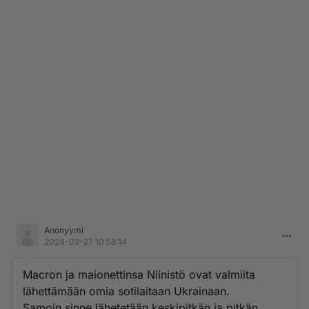
Anonyymi
2024-02-27 10:58:14
Macron ja maionettinsa Niinistö ovat valmiita
lähettämään omia sotilaitaan Ukrainaan.
Samoin sinne lähetetään keskipitkän ja pitkän