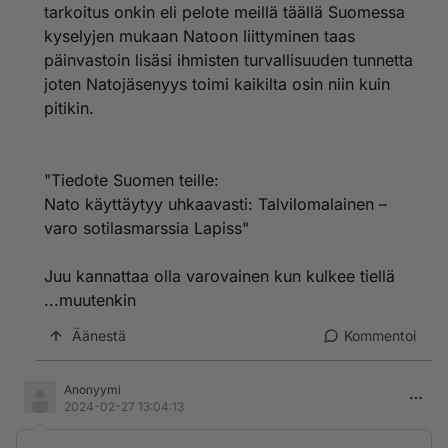
tarkoitus onkin eli pelote meillä täällä Suomessa
kyselyjen mukaan Natoon liittyminen taas
päinvastoin lisäsi ihmisten turvallisuuden tunnetta
joten Natojäsenyys toimi kaikilta osin niin kuin
pitikin.
"Tiedote Suomen teille:
Nato käyttäytyy uhkaavasti: Talvilomalainen –
varo sotilas­marssia Lapiss"
Juu kannattaa olla varovainen kun kulkee tiellä
...muutenkin
Äänestä
Kommentoi
Anonyymi
2024-02-27 13:04:13