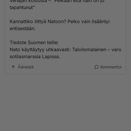
Venäjän kostosta – ”Pelkään että näin on jo
tapahtunut”
Kannattiko liittyä Natoon? Pelko vain lisääntyi
entisestään.
Tiedote Suomen teille:
Nato käyttäytyy uhkaavasti: Talvilomalainen – varo
sotilas­marssia Lapissa.
Äänestä
Kommentoi