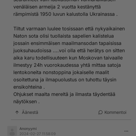
Putinin hölötykset ja uho o yhtä tyhjän kanssa täysin
venäläisen armeija 2 vuotta kestänyttä
merkityksetöntä yhden hullun propagandan jatketta
sitten kun realisimi astuu kuvaan tällaisella hölötyksellä
rämpimistä 1950 luvun kalustolla Ukrainassa .
ei ole mitään merkitystä venäjä antautuu muutamassa
kuukaudessa tai nopeamminkin ja homma on siinä
Tiltut varmaan luulee tosissaan että nykyaikainen
Putleri roikkuu hirsipuussa Saddamin tapaan tai sitten
Naton sota olisi tuollaista sapelien kalistelua
on Haagissa pienessä sellissä eikä edes itse muista
jossain ensimmäisen maailmansodan tapaisissa
hölötyksiään.
juoksuhaudoissa ....voi olla että herätys on sitten
aika karu todellisuuteen kun Moskovan taivaalle
ilmestyy 24h vuorokaudessa yhtä mittaa satoja
lentokoneita nonstoppina jokaiselle maalit
osoitettuna ja ilmapuolustus on tuhottu täysin
"Suomi on ajanut itsensä nurkaan: jos Venäjä voittaa
ensikohteina .
Ukrainassa, Suomi on enemmän kuin kusessa."
Ohjukset maalta mereltä ja ilmasta täydentää
näytöksen .
Suomi on loistavassa tilanteessa pohjoismainen
puolustusyhteistyö on huipussaan DCA-sopimus ja
Äänestä
Kommentoi
Nato viimeisenä lukkona joten asiamme on paremmin
kuin koskaan aikaisemmin varsinkin näissä
olosuhteissa jossa venäjä käy puolijauhoisen
Anonyymi
2024-02-27 11:58:09
diktaattorinsa kanssa valloitussotaa sen ainoan