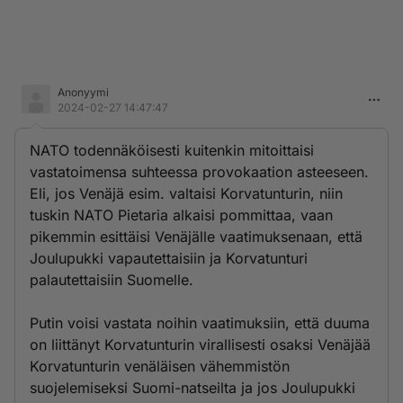
Anonyymi
2024-02-27 14:47:47
NATO todennäköisesti kuitenkin mitoittaisi
vastatoimensa suhteessa provokaation asteeseen.
Eli, jos Venäjä esim. valtaisi Korvatunturin, niin
tuskin NATO Pietaria alkaisi pommittaa, vaan
pikemmin esittäisi Venäjälle vaatimuksenaan, että
Joulupukki vapautettaisiin ja Korvatunturi
palautettaisiin Suomelle.
Putin voisi vastata noihin vaatimuksiin, että duuma
on liittänyt Korvatunturin virallisesti osaksi Venäjää
Korvatunturin venäläisen vähemmistön
suojelemiseksi Suomi-natseilta ja jos Joulupukki