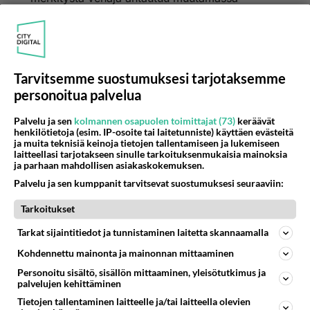
kuukaudessa tai nopeamminkin ja homma on
siinä Putleri roikkuu hirsipuussa Saddamin tapaan
tai sitten on Haagissa pienessä sellissä eikä edes
itse muista hölötyksiään.
Tarvitsemme suostumuksesi tarjotaksemme
personoitua palvelua
Palvelu ja sen
kolmannen osapuolen toimittajat (73)
keräävät
henkilötietoja (esim. IP-osoite tai laitetunniste) käyttäen evästeitä
ja muita teknisiä keinoja tietojen tallentamiseen ja lukemiseen
laitteellasi tarjotakseen sinulle tarkoituksenmukaisia mainoksia
ja parhaan mahdollisen asiakaskokemuksen.
"Suomi on ajanut itsensä nurkaan: jos Venäjä
Palvelu ja sen kumppanit tarvitsevat suostumuksesi seuraaviin:
voittaa Ukrainassa, Suomi on enemmän kuin
Tarkoitukset
kusessa."
Tarkat sijaintitiedot ja tunnistaminen laitetta skannaamalla
Suomi on loistavassa tilanteessa pohjoismainen
Kohdennettu mainonta ja mainonnan mittaaminen
puolustusyhteistyö on huipussaan DCA-sopimus
Personoitu sisältö, sisällön mittaaminen, yleisötutkimus ja
ja Nato viimeisenä lukkona joten asiamme on
palvelujen kehittäminen
paremmin kuin koskaan aikaisemmin varsinkin
Tietojen tallentaminen laitteelle ja/tai laitteella olevien