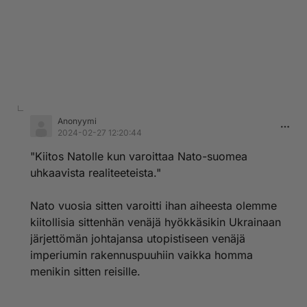
Anonyymi
2024-02-27 12:20:44
"Kiitos Natolle kun varoittaa Nato-suomea
uhkaavista realiteeteista."
Nato vuosia sitten varoitti ihan aiheesta olemme
kiitollisia sittenhän venäjä hyökkäsikin Ukrainaan
järjettömän johtajansa utopistiseen venäjä
imperiumin rakennuspuuhiin vaikka homma
menikin sitten reisille.