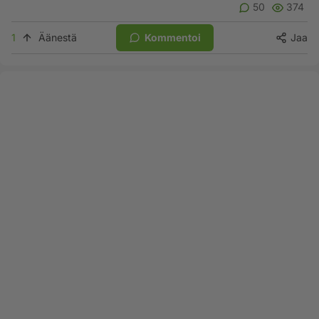
50
374
1
Äänestä
Kommentoi
Jaa