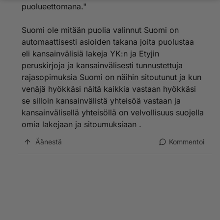
puolueettomana."
Suomi ole mitään puolia valinnut Suomi on
automaattisesti asioiden takana joita puolustaa
eli kansainvälisiä lakeja YK:n ja Etyjin
peruskirjoja ja kansainvälisesti tunnustettuja
rajasopimuksia Suomi on näihin sitoutunut ja kun
venäjä hyökkäsi näitä kaikkia vastaan hyökkäsi
se silloin kansainvälistä yhteisöä vastaan ja
kansainvälisellä yhteisöllä on velvollisuus suojella
omia lakejaan ja sitoumuksiaan .
Äänestä
Kommentoi