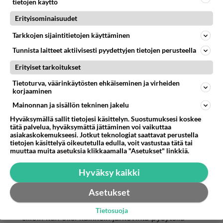
näissä olosuhteissa jossa venäjä käy
tietojen käyttö
puolijauhoisen diktaattorinsa kanssa
Erityisominaisuudet
valloitussotaa sen ainoan liittoutumattoman
Tarkkojen sijaintitietojen käyttäminen
naapurinsa alueilla .
Tunnista laitteet aktiivisesti pyydettyjen tietojen perusteella
"Nyt on aivan pakko tehdä kaikkensa Venäjän
Erityiset tarkoitukset
kampittamiseksi Ukrainassa ja ei mene kuin hetki
Tietoturva, väärinkäytösten ehkäiseminen ja virheiden
kun suomalaisia natourhoja tuodaan kotimaan
korjaaminen
multiin siisteihin riveihin haudattuina."
Mainonnan ja sisällön tekninen jakelu
Hyväksymällä sallit tietojesi käsittelyn. Suostumuksesi koskee
Höpö höpö jos konflikti tulisi läntinen armeija
tätä palvelua, hyväksymättä jättäminen voi vaikuttaa
hoitaisi asian ilmasta käsin kuten sillä on tapana
asiakaskokemukseesi. Jotkut teknologiat saattavat perustella
tietojen käsittelyä oikeutetulla edulla, voit vastustaa tätä tai
tässä mihinkään ensimmäisen maailmansodan
muuttaa muita asetuksia klikkaamalla "Asetukset" linkkiä.
tapaiseen venäläiseen rintamasotaan ryhdyttäisi
ei Nato sellaisia käy moderneilla aseilla
Hyväksy kaikki
Asetukset
"Sitä saa mitä tilaa kun valitsee väärän puolen
Tietosuoja
silloin kun olisi kaikkein järkevintä pysytellä