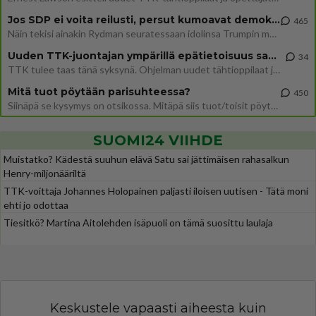
Jos SDP ei voita reilusti, persut kumoavat demokratian Suomesta
465
Näin tekisi ainakin Rydman seuratessaan idolinsa Trumpin mallia https://www.is.fi/politiikka/art-2000012187244.html
Uuden TTK-juontajan ympärillä epätietoisuus sakenee - Nyt MTV hämmentää soppaa
34
TTK tulee taas tänä syksynä. Ohjelman uudet tähtioppilaat julkistetaan torstaina 6. elokuuta klo 14 alkavassa lehdistö
Mitä tuot pöytään parisuhteessa?
450
Siinäpä se kysymys on otsikossa. Mitäpä siis tuot/toisit pöytään parisuhteessa? Oletko mies vai nainen? Koetko sen mitä
SUOMI24 VIIHDE
Muistatko? Kädestä suuhun elävä Satu sai jättimäisen rahasalkun
Henry-miljonääriltä
TTK-voittaja Johannes Holopainen paljasti iloisen uutisen - Tätä moni
ehti jo odottaa
Tiesitkö? Martina Aitolehden isäpuoli on tämä suosittu laulaja
Keskustele vapaasti aiheesta kuin