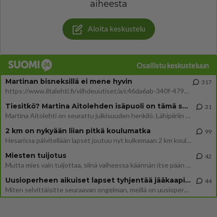
aiheesta
Aloita keskustelu
Osallistu keskusteluun
Martinan bisneksillä ei mene hyvin
317
https://www.iltalehti.fi/viihdeuutiset/a/c46da6ab-340f-4790-aaa7-0865eed2336 Yrityksen konkurssihakemus on tullut kärä
Tiesitkö? Martina Aitolehden isäpuoli on tämä suosittu laulaja
31
Martina Aitolehti on seurattu julkisuuden henkilö. Lähipiiriin mahtuu muitakin tunnettuja henkilöitä. Tiesitkö, että Ma
2 km on nykyään liian pitkä koulumatka
99
Hesarissa päivitellään lapset joutuu nyt kulkemaan 2 km kouluun jösses. Ruostefillarilla tuo matka menee vaikka miten äk
Miesten tuijotus
42
Mutta mies vain tuijottaa, siinä vaiheessa käännän itse pään pois. Mikä juttu? Yleensä jos joku tuijottaa tai katsoo, hä
Uusioperheen aikuiset lapset tyhjentää jääkaapin käydessään
44
Miten selvittäisitte seuraavan ongelman, meillä on uusioperhe, minulla teini-ikäiset lapset ja puolisolla aikuiset, jotk