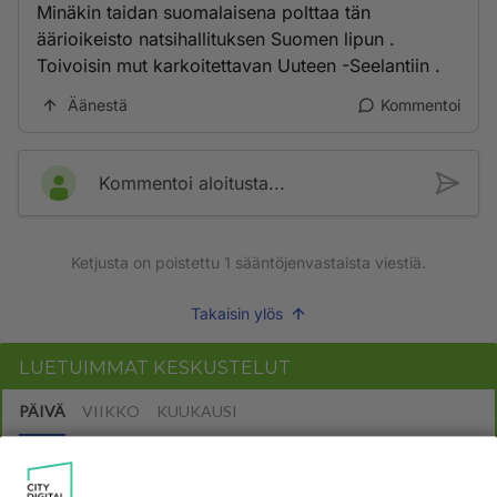
Minäkin taidan suomalaisena polttaa tän
äärioikeisto natsihallituksen Suomen lipun .
Toivoisin mut karkoitettavan Uuteen -Seelantiin .
Äänestä
Kommentoi
Kommentoi aloitusta...
Ketjusta on poistettu
1
sääntöjenvastaista viestiä.
Takaisin ylös
LUETUIMMAT KESKUSTELUT
PÄIVÄ
VIIKKO
KUUKAUSI
317
Martinan bisneksillä ei mene hyvin
1496
https://www.iltalehti.fi/viihdeuutiset/a/c46da6ab-340f-4790-aaa7-0865eed2336 Yrityksen konkurssihakemus on tullut kärä