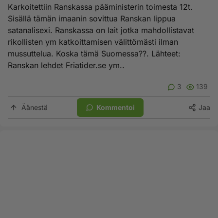
Karkoitettiin Ranskassa pääministerin toimesta 12t.
Sisällä tämän imaanin sovittua Ranskan lippua
satanalisexi. Ranskassa on lait jotka mahdollistavat
rikollisten ym katkoittamisen välittömästi ilman
mussuttelua. Koska tämä Suomessa??. Lähteet:
Ranskan lehdet Friatider.se ym..
3
139
Äänestä
Kommentoi
Jaa