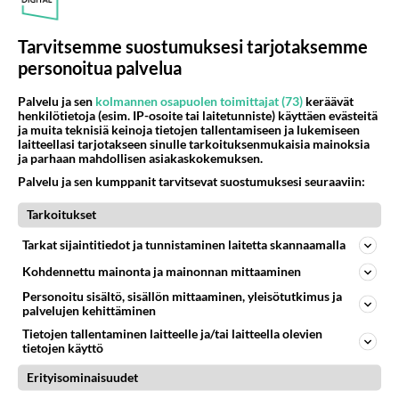
05.08.2026 05:51
Kotimaiset julkkisjuorut
31
Tarvitsemme suostumuksesi tarjotaksemme
Tiesitkö? Martina Aitolehden isäpuoli on tämä suosittu laulaja
1219
Martina Aitolehti on seurattu julkisuuden henkilö. Lähipiiriin mahtuu muitakin tunnettuja henkilöitä. Tiesitkö, että Ma
personoitua palvelua
05.08.2026 07:23
Kotimaiset julkkisjuorut
Palvelu ja sen
kolmannen osapuolen toimittajat (73)
keräävät
465
henkilötietoja (esim. IP-osoite tai laitetunniste) käyttäen evästeitä
Jos SDP ei voita reilusti, persut kumoavat demokratian Suomesta
ja muita teknisiä keinoja tietojen tallentamiseen ja lukemiseen
999
Näin tekisi ainakin Rydman seuratessaan idolinsa Trumpin mallia https://www.is.fi/politiikka/art-2000012187244.html
laitteellasi tarjotakseen sinulle tarkoituksenmukaisia mainoksia
06.08.2026 09:02
Maailman menoa
ja parhaan mahdollisen asiakaskokemuksen.
Palvelu ja sen kumppanit tarvitsevat suostumuksesi seuraaviin:
62
Mitä töitä kaivattusi on tehnyt?
946
😅
Tarkoitukset
05.08.2026 13:25
Ikävä
Tarkat sijaintitiedot ja tunnistaminen laitetta skannaamalla
73
Voiko meidän välit
Kohdennettu mainonta ja mainonnan mittaaminen
932
Koskaan parantua tästä?
Personoitu sisältö, sisällön mittaaminen, yleisötutkimus ja
05.08.2026 05:34
Ikävä
palvelujen kehittäminen
Tietojen tallentaminen laitteelle ja/tai laitteella olevien
48
Onko kaivattusi
tietojen käyttö
691
Kummallinen jossakin suhteessa?
05.08.2026 17:47
Ikävä
Erityisominaisuudet