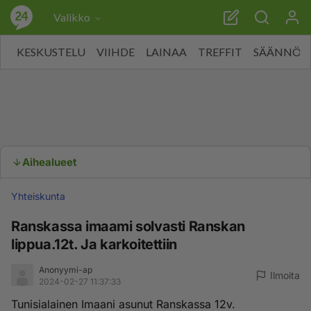
Valikko
KESKUSTELU
VIIHDE
LAINAA
TREFFIT
SÄÄNNÖT
Aihealueet
Yhteiskunta
Ranskassa imaami solvasti Ranskan
lippua.12t. Ja karkoitettiin
Anonyymi-ap
Ilmoita
2024-02-27 11:37:33
Tunisialainen Imaani asunut Ranskassa 12v.