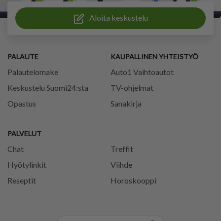
Aloita keskustelu
PALAUTE
KAUPALLINEN YHTEISTYÖ
Palautelomake
Auto1 Vaihtoautot
Keskustelu Suomi24:sta
TV-ohjelmat
Opastus
Sanakirja
PALVELUT
Chat
Treffit
Hyötylinkit
Viihde
Reseptit
Horoskooppi