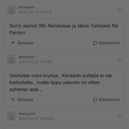
Anonyymi
2024-02-27 11:39:16
Sorry asunut 38v Ranskassa ja takas Tunisiaan No
Pardon
Äänestä
Kommentoi
Anonyymi
2024-02-27 11:51:28
Omituista voke touhua . Koraanin poltajia ei ole
karkoitettu , mutta lippu uskonto on sitten
pyhempi asia ,.
Äänestä
Kommentoi
Anonyymi
2024-02-27 11:55:04