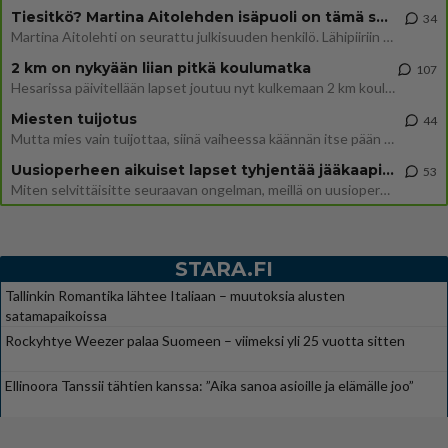
Tiesitkö? Martina Aitolehden isäpuoli on tämä suosittu laulaja
34
Martina Aitolehti on seurattu julkisuuden henkilö. Lähipiiriin mahtuu muitakin tunnettuja henkilöitä. Tiesitkö, että Ma
2 km on nykyään liian pitkä koulumatka
107
Hesarissa päivitellään lapset joutuu nyt kulkemaan 2 km kouluun jösses. Ruostefillarilla tuo matka menee vaikka miten äk
Miesten tuijotus
44
Mutta mies vain tuijottaa, siinä vaiheessa käännän itse pään pois. Mikä juttu? Yleensä jos joku tuijottaa tai katsoo, hä
Uusioperheen aikuiset lapset tyhjentää jääkaapin käydessään
53
Miten selvittäisitte seuraavan ongelman, meillä on uusioperhe, minulla teini-ikäiset lapset ja puolisolla aikuiset, jotk
STARA.FI
Tallinkin Romantika lähtee Italiaan – muutoksia alusten
satamapaikoissa
Rockyhtye Weezer palaa Suomeen – viimeksi yli 25 vuotta sitten
Ellinoora Tanssii tähtien kanssa: ”Aika sanoa asioille ja elämälle joo”