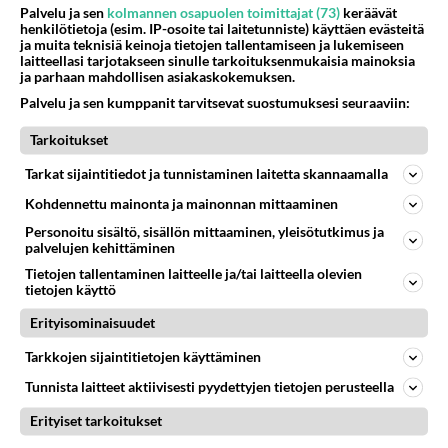
5
Kuka melkein täysi-ikäinen hukkui?
Palvelu ja sen
kolmannen osapuolen toimittajat (73)
keräävät
henkilötietoja (esim. IP-osoite tai laitetunniste) käyttäen evästeitä
539
Poliisin mukaan nuori oli lähes täysi-ikäinen. Ennen iltakuutta tulleen ilmoituksen mukaan ihminen oli joutunut mahdoll
ja muita teknisiä keinoja tietojen tallentamiseen ja lukemiseen
06.08.2026 20:09
Iisalmi
laitteellasi tarjotakseen sinulle tarkoituksenmukaisia mainoksia
ja parhaan mahdollisen asiakaskokemuksen.
34
Mikä on ollut
Palvelu ja sen kumppanit tarvitsevat suostumuksesi seuraaviin:
519
Söpöintä välillämme?
06.08.2026 14:44
Ikävä
Tarkoitukset
40
Tarkat sijaintitiedot ja tunnistaminen laitetta skannaamalla
kenen näköinen
495
kaivattusi on ?
Kohdennettu mainonta ja mainonnan mittaaminen
07.08.2026 16:24
Ikävä
Personoitu sisältö, sisällön mittaaminen, yleisötutkimus ja
palvelujen kehittäminen
28
Tykkäätköhän vielä minusta?
Tietojen tallentaminen laitteelle ja/tai laitteella olevien
494
Yhtä paljon, kuin minä sinusta? Haaveissa ollaan kahdestaan, rauhassa ja lähennytään fyysisesti ja tutustutaan syvemmin
tietojen käyttö
06.08.2026 07:42
Ikävä
Erityisominaisuudet
37
Olet ihana
Tarkkojen sijaintitietojen käyttäminen
490
Muru, sä oot ihana. Tunsitko sen sähkön meidän välillä kun oltiin ihan låhekkäin? 👩‍❤️‍👩❤️😼😘
05.08.2026 21:15
Ikävä
Tunnista laitteet aktiivisesti pyydettyjen tietojen perusteella
151
Erityiset tarkoitukset
Vihervasemmistofeministinaisasianaiset
438
Tulevat tänne palstalle haukkumaan miehiä ja naljailemaan miehelle, kehuvat olevansa heitä parempia. Itse asuvat MIEHE