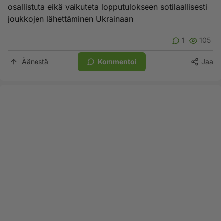
osallistuta eikä vaikuteta lopputulokseen sotilaallisesti
joukkojen lähettäminen Ukrainaan
1
105
Äänestä
Kommentoi
Jaa