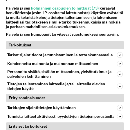
Palvelu ja sen
kolmannen osapuolen toimittajat (73)
keräävät
72
Voiko meidän välit
henkilötietoja (esim. IP-osoite tai laitetunniste) käyttäen evästeitä
891
ja muita teknisiä keinoja tietojen tallentamiseen ja lukemiseen
Koskaan parantua tästä?
laitteellasi tarjotakseen sinulle tarkoituksenmukaisia mainoksia
05.08.2026 05:34
Ikävä
ja parhaan mahdollisen asiakaskokemuksen.
Palvelu ja sen kumppanit tarvitsevat suostumuksesi seuraaviin:
434
Jos SDP ei voita reilusti, persut kumoavat demokratian Suomesta
797
Näin tekisi ainakin Rydman seuratessaan idolinsa Trumpin mallia https://www.is.fi/politiikka/art-2000012187244.html
Tarkoitukset
06.08.2026 09:02
Maailman menoa
Tarkat sijaintitiedot ja tunnistaminen laitetta skannaamalla
47
Onko kaivattusi
Kohdennettu mainonta ja mainonnan mittaaminen
659
Kummallinen jossakin suhteessa?
05.08.2026 17:47
Ikävä
Personoitu sisältö, sisällön mittaaminen, yleisötutkimus ja
palvelujen kehittäminen
73
Mies, olenko ymmärtänyt oikein?
Tietojen tallentaminen laitteelle ja/tai laitteella olevien
625
tietojen käyttö
Ystävyys/salainen suhde/molemmat ovat täysin poissuljettuja asioita? Nainen
05.08.2026 11:40
Ikävä
Erityisominaisuudet
82
Kiteen Pallon superpesisjoukkue pelaa huumeiden vaikutuksen alaisena
Tarkkojen sijaintitietojen käyttäminen
604
Huumerikos. Yleisesti uskotaan, että se seikka, että eräs KiPan pelaaja kärähtää huumeista, on vain jäävuoren huippu. M
Tunnista laitteet aktiivisesti pyydettyjen tietojen perusteella
05.08.2026 03:21
Kitee
Erityiset tarkoitukset
38