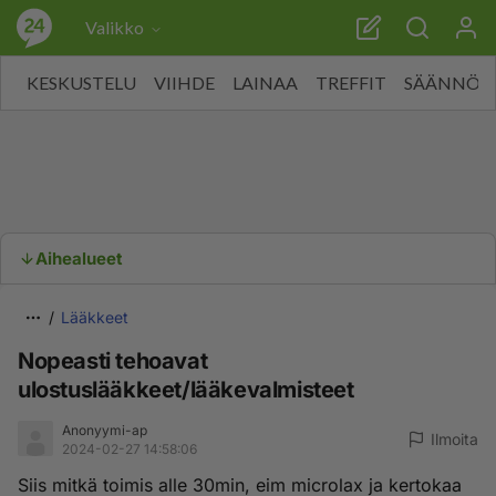
Valikko
KESKUSTELU
VIIHDE
LAINAA
TREFFIT
SÄÄNNÖT
Aihealueet
Lääkkeet
Nopeasti tehoavat
ulostuslääkkeet/lääkevalmisteet
Anonyymi-ap
Ilmoita
2024-02-27 14:58:06
Siis mitkä toimis alle 30min, eim microlax ja kertokaa