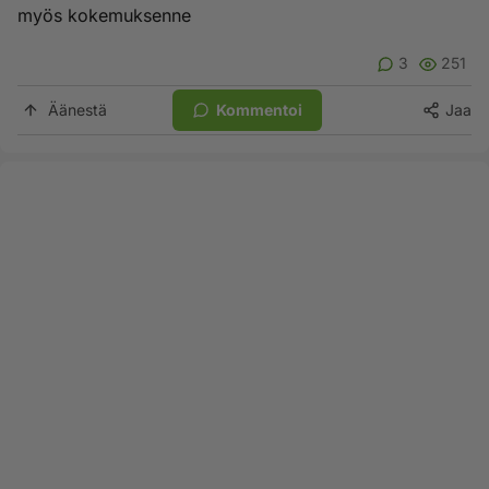
myös kokemuksenne
3
251
Äänestä
Kommentoi
Jaa