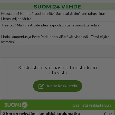
SUOMI24 VIIHDE
Muistatko? Kädestä suuhun elävä Satu sai jättimäisen rahasalkun
Henry-miljonääriltä
Tiesitkö? Martina Aitolehden isäpuoli on tämä suosittu laulaja
Linda Lampenius ja Pete Parkkonen yllättävät yhdessä - Tämä ei jätä
kylmäksi...
Keskustele vapaasti aiheesta kuin
aiheesta
Aloita keskustelu
Osallistu keskusteluun
2 km on nykyään liian pitkä koulumatka
96