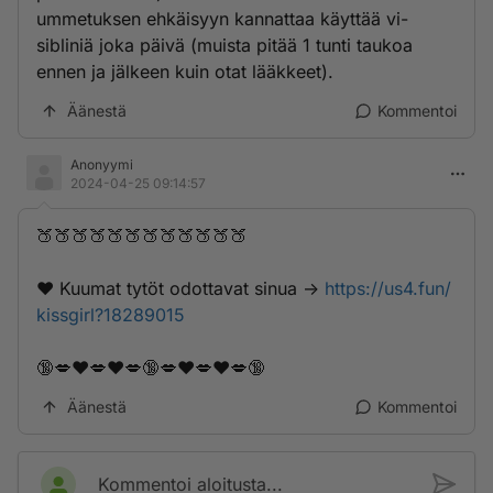
ummetuksen ehkäisyyn kannattaa käyttää vi-
sibliniä joka päivä (muista pitää 1 tunti taukoa
ennen ja jälkeen kuin otat lääkkeet).
Äänestä
Kommentoi
Anonyymi
2024-04-25 09:14:57
🍑🍑🍑🍑🍑🍑🍑🍑🍑🍑🍑🍑
❤️ K­­­u­­u­­m­a­­t­­ ­­­t­y­­­t­ö­t­ ­o­­d­o­­t­t­a­­­v­­­­a­­­t­­­ ­s­i­­n­u­a­­­ ->
https://us4.fun/
kissgirl?18289015
🔞💋❤️💋❤️💋🔞💋❤️💋❤️💋🔞
Äänestä
Kommentoi
Kommentoi aloitusta...