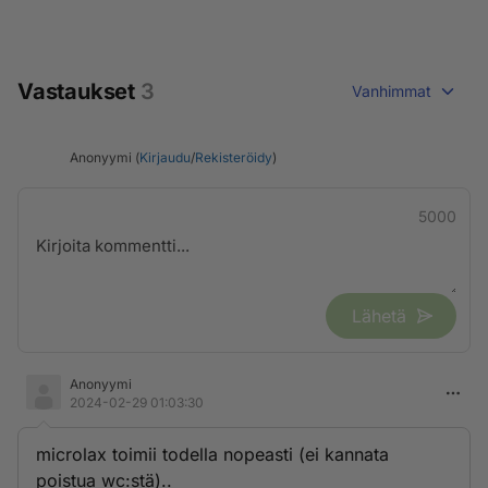
Vastaukset
3
Vanhimmat
Anonyymi (
Kirjaudu
/
Rekisteröidy
)
5000
Lähetä
Anonyymi
2024-02-29 01:03:30
microlax toimii todella nopeasti (ei kannata
poistua wc:stä)..