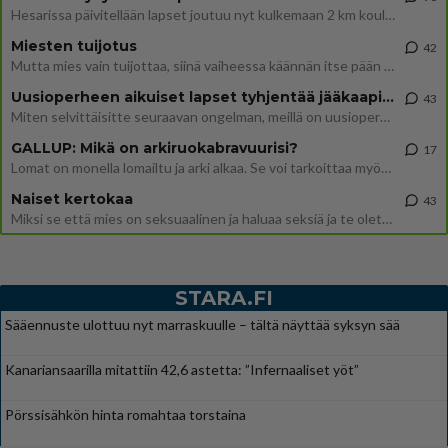
Hesarissa päivitellään lapset joutuu nyt kulkemaan 2 km kouluun jösses. Ruostefillarilla tuo matka menee vaikka miten äk
Miesten tuijotus
42
Mutta mies vain tuijottaa, siinä vaiheessa käännän itse pään pois. Mikä juttu? Yleensä jos joku tuijottaa tai katsoo, hä
Uusioperheen aikuiset lapset tyhjentää jääkaapin käydessään
43
Miten selvittäisitte seuraavan ongelman, meillä on uusioperhe, minulla teini-ikäiset lapset ja puolisolla aikuiset, jotk
GALLUP: Mikä on arkiruokabravuurisi?
17
Lomat on monella lomailtu ja arki alkaa. Se voi tarkoittaa myös sitä, että grillailut on grillattu ja palataan arjen ruo
Naiset kertokaa
43
Miksi se että mies on seksuaalinen ja haluaa seksiä ja te olette hänen mielestänne haluttava on vastenmielistä? Mikä sii
STARA.FI
Sääennuste ulottuu nyt marraskuulle – tältä näyttää syksyn sää
Kanariansaarilla mitattiin 42,6 astetta: ”Infernaaliset yöt”
Pörssisähkön hinta romahtaa torstaina