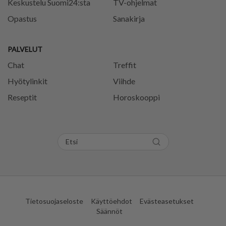
Keskustelu Suomi24:sta
TV-ohjelmat
Opastus
Sanakirja
PALVELUT
Chat
Treffit
Hyötylinkit
Viihde
Reseptit
Horoskooppi
Tietosuojaseloste
Käyttöehdot
Evästeasetukset
Säännöt