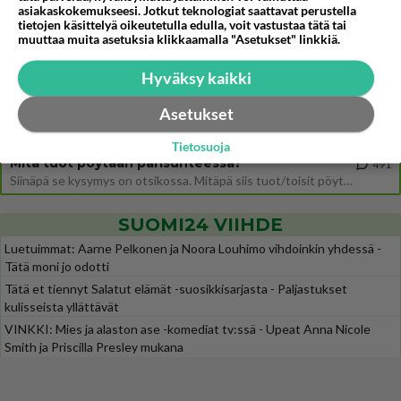
asiakaskokemukseesi. Jotkut teknologiat saattavat perustella
tietojen käsittelyä oikeutetulla edulla, voit vastustaa tätä tai
Ernest Lawson täräytti erikoisen heiton TTK-lehdistötilaisuudessa: " Onko tässä tarkoituksena...?"
10
muuttaa muita asetuksia klikkaamalla "Asetukset" linkkiä.
Ernest Lawson esitteli uudet TTK-tähtioppilaat ja opettajat torstaina 6.8. lehdistölle. Tulevalla kaudella on yksi hausk
Jos SDP ei voita reilusti, persut kumoavat demokratian Suomesta
664
Hyväksy kaikki
Näin tekisi ainakin Rydman seuratessaan idolinsa Trumpin mallia https://www.is.fi/politiikka/art-2000012187244.html
Asetukset
Uuden TTK-juontajan ympärillä epätietoisuus sakenee - Nyt MTV hämmentää soppaa
51
TTK tulee taas tänä syksynä. Ohjelman uudet tähtioppilaat julkistetaan torstaina 6. elokuuta klo 14 alkavassa lehdistö
Tietosuoja
Mitä tuot pöytään parisuhteessa?
491
Siinäpä se kysymys on otsikossa. Mitäpä siis tuot/toisit pöytään parisuhteessa? Oletko mies vai nainen? Koetko sen mitä
SUOMI24 VIIHDE
Luetuimmat: Aarne Pelkonen ja Noora Louhimo vihdoinkin yhdessä -
Tätä moni jo odotti
Tätä et tiennyt Salatut elämät -suosikkisarjasta - Paljastukset
kulisseista yllättävät
VINKKI: Mies ja alaston ase -komediat tv:ssä - Upeat Anna Nicole
Smith ja Priscilla Presley mukana