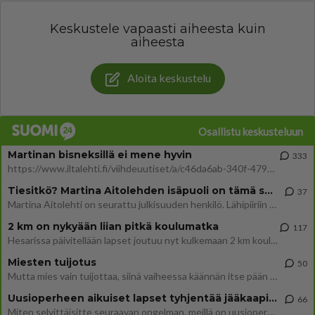
Keskustele vapaasti aiheesta kuin
aiheesta
Aloita keskustelu
Osallistu keskusteluun
Martinan bisneksillä ei mene hyvin
333
https://www.iltalehti.fi/viihdeuutiset/a/c46da6ab-340f-4790-aaa7-0865eed2336 Yrityksen konkurssihakemus on tullut kärä
Tiesitkö? Martina Aitolehden isäpuoli on tämä suosittu laulaja
37
Martina Aitolehti on seurattu julkisuuden henkilö. Lähipiiriin mahtuu muitakin tunnettuja henkilöitä. Tiesitkö, että Ma
2 km on nykyään liian pitkä koulumatka
117
Hesarissa päivitellään lapset joutuu nyt kulkemaan 2 km kouluun jösses. Ruostefillarilla tuo matka menee vaikka miten äk
Miesten tuijotus
50
Mutta mies vain tuijottaa, siinä vaiheessa käännän itse pään pois. Mikä juttu? Yleensä jos joku tuijottaa tai katsoo, hä
Uusioperheen aikuiset lapset tyhjentää jääkaapin käydessään
66
Miten selvittäisitte seuraavan ongelman, meillä on uusioperhe, minulla teini-ikäiset lapset ja puolisolla aikuiset, jotk