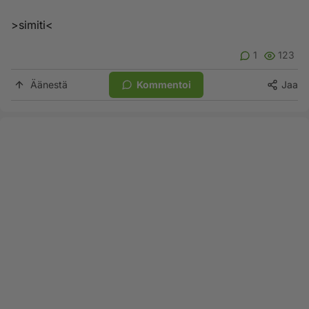
>simiti<
1
123
Äänestä
Kommentoi
Jaa