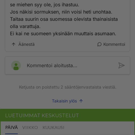
se miehen syy ole, jos ihastuu.
Jos näkisi sormuksen, niin voisi heti unohtaa.
Taitaa suurin osa suomessa olevista thainaisista
olla varattuja.
Ei kai ne suomeen yksinään muuttais asumaan.
Äänestä
Kommentoi
Kommentoi aloitusta...
Ketjusta on poistettu
2
sääntöjenvastaista viestiä.
Takaisin ylös
LUETUIMMAT KESKUSTELUT
PÄIVÄ
VIIKKO
KUUKAUSI