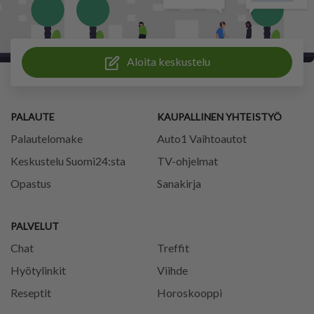
Aloita keskustelu
PALAUTE
KAUPALLINEN YHTEISTYÖ
Palautelomake
Auto1 Vaihtoautot
Keskustelu Suomi24:sta
TV-ohjelmat
Opastus
Sanakirja
PALVELUT
Chat
Treffit
Hyötylinkit
Viihde
Reseptit
Horoskooppi