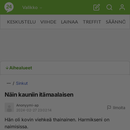
Valikko
KESKUSTELU
VIIHDE
LAINAA
TREFFIT
SÄÄNNÖT
Aihealueet
Sinkut
Näin kauniin itämaalaisen
Anonyymi-ap
Ilmoita
2024-02-27 23:02:14
Hän oli kovin viehkeä thainainen. Harmikseni on
naimisissa.