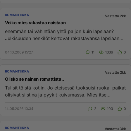
ROMANTIIKKA
Vastattu 2kk
Voiko mies rakastaa naistaan
enemmän tai vähintään yhtä paljon kuin lapsiaan?
Julkisuuden henkilöt kertovat rakastavansa lapsiaan
aivan äärettömästi j...
04.10.2009 15:27
11
1336
0
ROMANTIIKKA
Vastattu 2kk
Olisko se nainen romattista..
Tulisit töistä kotiin. Jo eteisessä tuoksuisi ruoka, paikat
olisivat siistinä ja pyykit kuivumassa. Mies itse
makoilisi ...
14.05.2026 10:34
2
103
0
ROMANTIIKKA
Vastattu 3kk