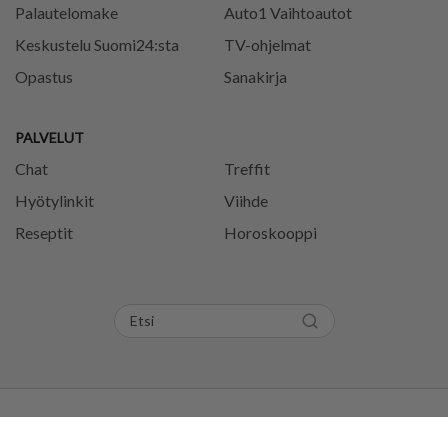
Palautelomake
Auto1 Vaihtoautot
Keskustelu Suomi24:sta
TV-ohjelmat
Opastus
Sanakirja
PALVELUT
Chat
Treffit
Hyötylinkit
Viihde
Reseptit
Horoskooppi
Tietosuojaseloste
Käyttöehdot
Evästeasetukset