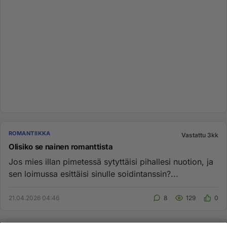
ROMANTIIKKA
Vastattu 3kk
Olisiko se nainen romanttista
Jos mies illan pimetessä sytyttäisi pihallesi nuotion, ja
sen loimussa esittäisi sinulle soidintanssin?...
21.04.2026 04:46
8
129
0