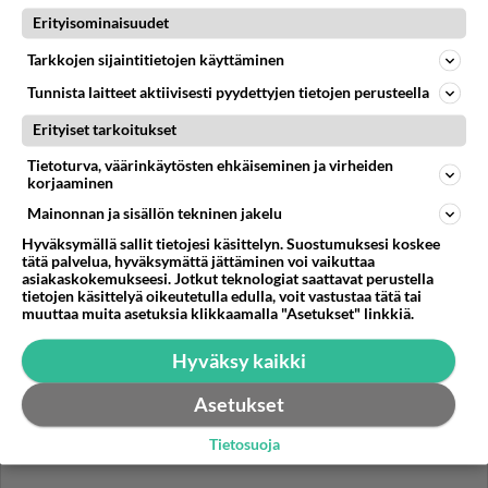
hei kaikki. :) mulla on pieni ongelma,sillä en tiedä
Erityisominaisuudet
yhtään mitä antaisin poikaystävälleni lahjaksi kun
yhteistä taivalt...
Tarkkojen sijaintitietojen käyttäminen
08.09.2008 18:45
5
1037
0
Tunnista laitteet aktiivisesti pyydettyjen tietojen perusteella
Erityiset tarkoitukset
ROMANTIIKKA
Vastattu 5kk
Tietoturva, väärinkäytösten ehkäiseminen ja virheiden
Paras lahja naiselle on
korjaaminen
ostaa kunnolliset tissit. -tissimies...
Mainonnan ja sisällön tekninen jakelu
Hyväksymällä sallit tietojesi käsittelyn. Suostumuksesi koskee
tätä palvelua, hyväksymättä jättäminen voi vaikuttaa
28.12.2024 15:06
10
1196
3
asiakaskokemukseesi. Jotkut teknologiat saattavat perustella
tietojen käsittelyä oikeutetulla edulla, voit vastustaa tätä tai
muuttaa muita asetuksia klikkaamalla "Asetukset" linkkiä.
Hyväksy kaikki
Asetukset
Tietosuoja