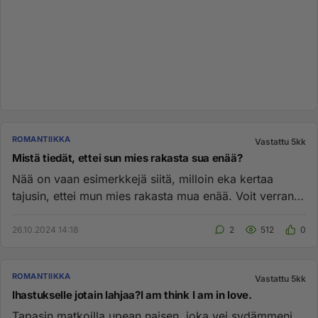
ROMANTIIKKA
Vastattu 5kk
Mistä tiedät, ettei sun mies rakasta sua enää?
Nää on vaan esimerkkejä siitä, milloin eka kertaa
tajusin, ettei mun mies rakasta mua enää. Voit verran
näitä sun omiin ...
26.10.2024 14:18
2
512
0
ROMANTIIKKA
Vastattu 5kk
Ihastukselle jotain lahjaa?I am think I am in love.
Tapasin matkoilla upean naisen, joka vei sydämmeni.