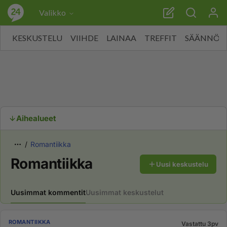
Valikko
KESKUSTELU
VIIHDE
LAINAA
TREFFIT
SÄÄNNÖT
Aihealueet
Romantiikka
Romantiikka
Uusi keskustelu
Uusimmat kommentit
Uusimmat keskustelut
ROMANTIIKKA
Vastattu 3pv