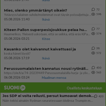
72
Mies, olenko ymmärtänyt oikein?
598
Ystävyys/salainen suhde/molemmat ovat täysin poissuljettuja asioita? Nainen
05.08.2026 11:40
Ikävä
77
Kiteen Pallon superpesisjoukkue pelaa huumeiden vaikutuksen alaisena
574
Huumerikos. Yleisesti uskotaan, että se seikka, että eräs KiPan pelaaja kärähtää huumeista, on vain jäävuoren huippu. M
05.08.2026 03:21
Kitee
38
Kauanko olet kaivannut kaivattuasi ja
572
koska hänet löysit?
05.08.2026 17:19
Ikävä
450
Perussuomalaisten kannatus nousi rytinällä Ylen tänään julkaisemassa tuoreimmassa gallup-kyselyssä.
563
https://yle.fi/a/74-20239449 Perussuomalaisilla hurja- ja ylivoimaisesti suurin nousu tässä uudessa Ylen gallupissa. Kyl
06.08.2026 03:24
Maailman menoa
Osallistu keskusteluun
Jos SDP ei voita reilusti, persut kumoavat demokratian Suomesta
420
Näin tekisi ainakin Rydman seuratessaan idolinsa Trumpin mallia https://www.is.fi/politiikka/art-2000012187244.html