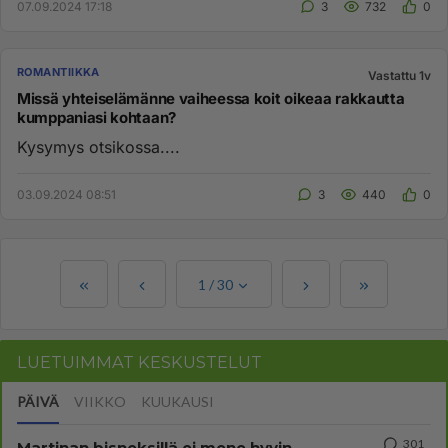
07.09.2024 17:18
3
732
0
ROMANTIIKKA
Vastattu 1v
Missä yhteiselämänne vaiheessa koit oikeaa rakkautta
kumppaniasi kohtaan?
Kysymys otsikossa....
03.09.2024 08:51
3
440
0
1
/
30
LUETUIMMAT KESKUSTELUT
PÄIVÄ
VIIKKO
KUUKAUSI
301
Martinan bisneksillä ei mene hyvin