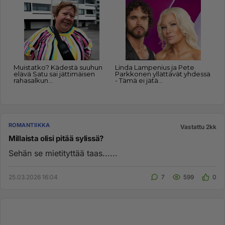
ROMANTIIKKA
Vastattu 2kk
Millaista olisi pitää sylissä?
Sehän se mietityttää taas......
25.03.2026 16:04
7
599
0