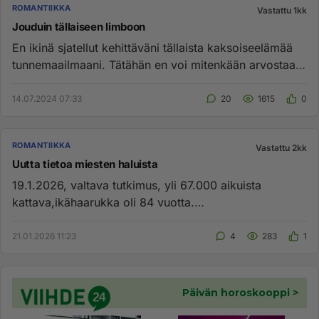
ROMANTIIKKA
Vastattu 1kk
Jouduin tällaiseen limboon
En ikinä sjatellut kehittäväni tällaista kaksoiseelämää
tunnemaailmaani. Tätähän en voi mitenkään arvostaa,
mutta tunne ...
14.07.2024 07:33
20
1615
0
ROMANTIIKKA
Vastattu 2kk
Uutta tietoa miesten haluista
19.1.2026, valtava tutkimus, yli 67.000 aikuista
kattava,ikähaarukka oli 84 vuotta.
https://www.stara.fi/2026/01/19/t...
21.01.2026 11:23
4
283
1