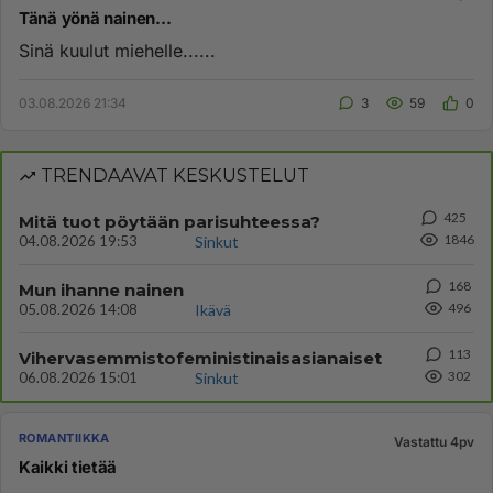
Tänä yönä nainen...
Sinä kuulut miehelle......
03.08.2026 21:34
3
59
0
TRENDAAVAT KESKUSTELUT
425
Mitä tuot pöytään parisuhteessa?
1846
04.08.2026 19:53
Sinkut
168
Mun ihanne nainen
496
05.08.2026 14:08
Ikävä
113
Vihervasemmistofeministinaisasianaiset
302
06.08.2026 15:01
Sinkut
ROMANTIIKKA
Vastattu 4pv
Kaikki tietää