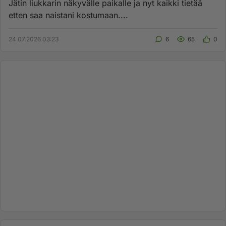
Jätin liukkarin näkyvälle paikalle ja nyt kaikki tietää
etten saa naistani kostumaan....
24.07.2026 03:23
6
65
0