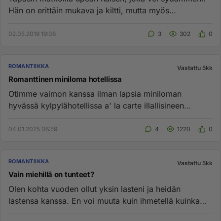
Hän on erittäin mukava ja kiltti, mutta myös
supermallin näköinen. ...
02.05.2019 19:08
3
302
0
ROMANTIIKKA
Vastattu 5kk
Romanttinen miniloma hotellissa
Otimme vaimon kanssa ilman lapsia miniloman
hyvässä kylpylähotellissa a' la carte illallisineen
kynttilöineen ja alkusku...
04.01.2025 06:59
4
1220
0
ROMANTIIKKA
Vastattu 5kk
Vain miehillä on tunteet?
Olen kohta vuoden ollut yksin lasteni ja heidän
lastensa kanssa. En voi muuta kuin ihmetellä kuinka
naiset, Äidit voivat...