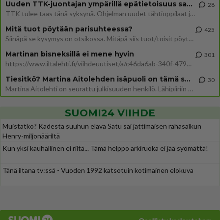
Uuden TTK-juontajan ympärillä epätietoisuus sakenee - Nyt MTV hämmentää soppaa
28
TTK tulee taas tänä syksynä. Ohjelman uudet tähtioppilaat julkistetaan torstaina 6. elokuuta klo 14 alkavassa lehdistö
Mitä tuot pöytään parisuhteessa?
425
Siinäpä se kysymys on otsikossa. Mitäpä siis tuot/toisit pöytään parisuhteessa? Oletko mies vai nainen? Koetko sen mitä
Martinan bisneksillä ei mene hyvin
301
https://www.iltalehti.fi/viihdeuutiset/a/c46da6ab-340f-4790-aaa7-0865eed2336 Yrityksen konkurssihakemus on tullut kärä
Tiesitkö? Martina Aitolehden isäpuoli on tämä suosittu laulaja
30
Martina Aitolehti on seurattu julkisuuden henkilö. Lähipiiriin mahtuu muitakin tunnettuja henkilöitä. Tiesitkö, että Ma
SUOMI24 VIIHDE
Muistatko? Kädestä suuhun elävä Satu sai jättimäisen rahasalkun
Henry-miljonääriltä
Kun yksi kauhallinen ei riitä... Tämä helppo arkiruoka ei jää syömättä!
Tänä iltana tv:ssä - Vuoden 1992 katsotuin kotimainen elokuva