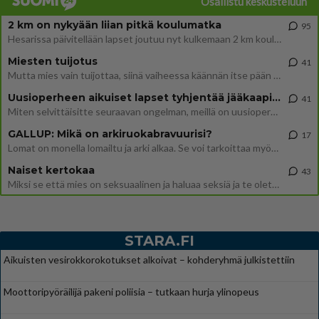
Osallistu keskusteluun
2 km on nykyään liian pitkä koulumatka
95
Hesarissa päivitellään lapset joutuu nyt kulkemaan 2 km kouluun jösses. Ruostefillarilla tuo matka menee vaikka miten äk
Miesten tuijotus
41
Mutta mies vain tuijottaa, siinä vaiheessa käännän itse pään pois. Mikä juttu? Yleensä jos joku tuijottaa tai katsoo, hä
Uusioperheen aikuiset lapset tyhjentää jääkaapin käydessään
41
Miten selvittäisitte seuraavan ongelman, meillä on uusioperhe, minulla teini-ikäiset lapset ja puolisolla aikuiset, jotk
GALLUP: Mikä on arkiruokabravuurisi?
17
Lomat on monella lomailtu ja arki alkaa. Se voi tarkoittaa myös sitä, että grillailut on grillattu ja palataan arjen ruo
Naiset kertokaa
43
Miksi se että mies on seksuaalinen ja haluaa seksiä ja te olette hänen mielestänne haluttava on vastenmielistä? Mikä sii
STARA.FI
Aikuisten vesirokkorokotukset alkoivat – kohderyhmä julkistettiin
Moottoripyöräilijä pakeni poliisia – tutkaan hurja ylinopeus