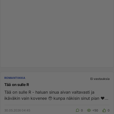
ROMANTIIKKA
Ei vastauksia
Tää on sulle R
Tää on sulle R - haluan sinua aivan valtavasti ja
ikäväkin vain kovenee 🥹 kunpa näkisin sinut pian ♥️...
30.05.2026 04:45
0
<50
0