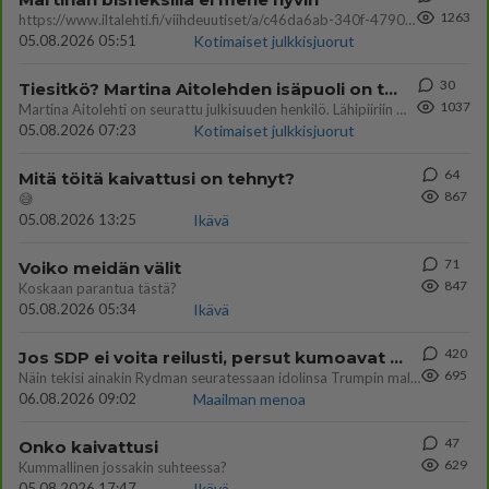
1263
https://www.iltalehti.fi/viihdeuutiset/a/c46da6ab-340f-4790-aaa7-0865eed2336 Yrityksen konkurssihakemus on tullut kärä
05.08.2026 05:51
Kotimaiset julkkisjuorut
30
Tiesitkö? Martina Aitolehden isäpuoli on tämä suosittu laulaja
1037
Martina Aitolehti on seurattu julkisuuden henkilö. Lähipiiriin mahtuu muitakin tunnettuja henkilöitä. Tiesitkö, että Ma
05.08.2026 07:23
Kotimaiset julkkisjuorut
64
Mitä töitä kaivattusi on tehnyt?
867
😅
05.08.2026 13:25
Ikävä
71
Voiko meidän välit
847
Koskaan parantua tästä?
05.08.2026 05:34
Ikävä
420
Jos SDP ei voita reilusti, persut kumoavat demokratian Suomesta
695
Näin tekisi ainakin Rydman seuratessaan idolinsa Trumpin mallia https://www.is.fi/politiikka/art-2000012187244.html
06.08.2026 09:02
Maailman menoa
47
Onko kaivattusi
629
Kummallinen jossakin suhteessa?
05.08.2026 17:47
Ikävä