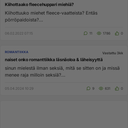
Kiihottaako fleecehuppari miehiä?
Kiihottuuko miehet fleece-vaatteista? Entäs
pörröpaidoista?...
06.02.2022 07:15
11
1786
0
ROMANTIIKKA
Vastattu 3kk
naiset onko romanttiikka läsnäoloa & läheisyyttä
sinun mielestä ilman seksiä, mitä se sitten on ja missä
menee raja milloin seksiä?...
05.04.2024 10:29
9
631
0