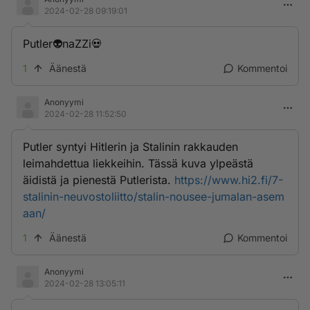
2024-02-28 09:19:01
Putler👽naZZi💀
1
Äänestä
Kommentoi
Anonyymi
2024-02-28 11:52:50
Putler syntyi Hitlerin ja Stalinin rakkauden
leimahdettua liekkeihin. Tässä kuva ylpeästä
äidistä ja pienestä Putlerista.
https://www.hi2.fi/7-
stalinin-neuvostoliitto/stalin-nousee-jumalan-asem
aan/
1
Äänestä
Kommentoi
Anonyymi
2024-02-28 13:05:11