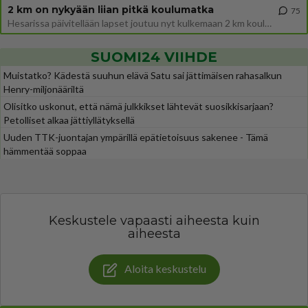
2 km on nykyään liian pitkä koulumatka
75
Hesarissa päivitellään lapset joutuu nyt kulkemaan 2 km kouluun jösses. Ruostefillarilla tuo matka menee vaikka miten äk
SUOMI24 VIIHDE
Muistatko? Kädestä suuhun elävä Satu sai jättimäisen rahasalkun
Henry-miljonääriltä
Olisitko uskonut, että nämä julkkikset lähtevät suosikkisarjaan?
Petolliset alkaa jättiyllätyksellä
Uuden TTK-juontajan ympärillä epätietoisuus sakenee - Tämä
hämmentää soppaa
Keskustele vapaasti aiheesta kuin
aiheesta
Aloita keskustelu