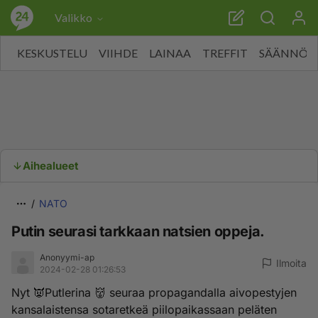
Valikko
KESKUSTELU
VIIHDE
LAINAA
TREFFIT
SÄÄNNÖT
Aihealueet
NATO
Putin seurasi tarkkaan natsien oppeja.
Anonyymi-ap
Ilmoita
2024-02-28 01:26:53
Nyt 👿Putlerina 👹 seuraa propagandalla aivopestyjen
kansalaistensa sotaretkeä piilopaikassaan peläten