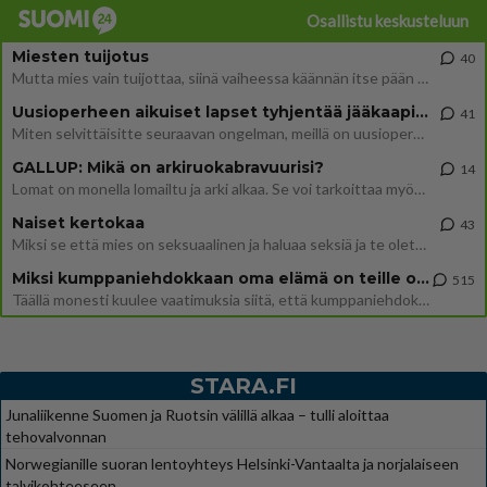
Osallistu keskusteluun
Miesten tuijotus
40
Mutta mies vain tuijottaa, siinä vaiheessa käännän itse pään pois. Mikä juttu? Yleensä jos joku tuijottaa tai katsoo, hä
Uusioperheen aikuiset lapset tyhjentää jääkaapin käydessään
41
Miten selvittäisitte seuraavan ongelman, meillä on uusioperhe, minulla teini-ikäiset lapset ja puolisolla aikuiset, jotk
GALLUP: Mikä on arkiruokabravuurisi?
14
Lomat on monella lomailtu ja arki alkaa. Se voi tarkoittaa myös sitä, että grillailut on grillattu ja palataan arjen ruo
Naiset kertokaa
43
Miksi se että mies on seksuaalinen ja haluaa seksiä ja te olette hänen mielestänne haluttava on vastenmielistä? Mikä sii
Miksi kumppaniehdokkaan oma elämä on teille ongelma?
515
Täällä monesti kuulee vaatimuksia siitä, että kumppaniehdokkaalla ei saisi olla lemmikkejä, lapsia, kavereita, eksiä, su
STARA.FI
Junaliikenne Suomen ja Ruotsin välillä alkaa – tulli aloittaa
tehovalvonnan
Norwegianille suoran lentoyhteys Helsinki-Vantaalta ja norjalaiseen
talvikohteeseen