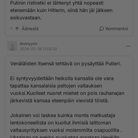
Putinin ristiretki ei lähtenyt yhtä nopeasti
etenemään kuin Hitlerin, siinä hän jäi jälkeen
esikuvastaan.
1
Äänestä
Kommentoi
Anonyymi
2024-02-28 13:05:32
Venäläisten itsensä tehtävä on pysäyttää Putleri.
Ei syntyvyydeltään heikolla kansalla ole vara
tapattaa kansalaisia peltojen valtauksen
vuoksi.Kuolleet nuoret miehet on pois rauhanajan
järkevistä kansaa eteenpäin vievistä töistä.
Jokainen voi laskea kuinka monta matkustaja
lentokoneellista on kuollut ihmisiä laittoman
valtausyrityksen vuoksi molemmilta osapuolilta .
Ukrainan on pakko puolustaa maataan Venäjän