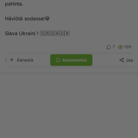
pahinta.
Häviötä sodassa!💀
Slava Ukraini ! 🇺🇦🇺🇦🇺🇦
7
199
1
Äänestä
Kommentoi
Jaa