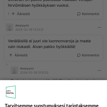
hirviömäisen hyökkäyksen vuoksi.
1
Äänestä
Kommentoi
Anonyymi
2024-02-28 13:23:21
Venäläisillä ei juuri ole luonnonvaroja ja maata
vain niukasti. Aivan pakko hyökkäillä!
Äänestä
Kommentoi
Anonyymi
2024-02-28 13:31:23
On,hyvin pieni maa Venäjä.Ei puita ,ei maata,ei
öljyä,ei,timantteja,ei malmeja...hyvin ,hyvin
niukkaa on tarjonta...
Äänestä
Kommentoi
Tarvitsemme suostumuksesi tarjotaksemme