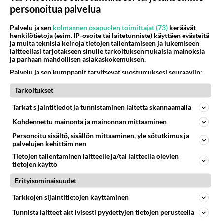
personoitua palvelua
Kommentoi aloitusta...
Palvelu ja sen
kolmannen osapuolen toimittajat (73)
keräävät
henkilötietoja (esim. IP-osoite tai laitetunniste) käyttäen evästeitä
ja muita teknisiä keinoja tietojen tallentamiseen ja lukemiseen
laitteellasi tarjotakseen sinulle tarkoituksenmukaisia mainoksia
ja parhaan mahdollisen asiakaskokemuksen.
Ketjusta on poistettu
3
sääntöjenvastaista viestiä.
Palvelu ja sen kumppanit tarvitsevat suostumuksesi seuraaviin:
Takaisin ylös
Tarkoitukset
LUETUIMMAT KESKUSTELUT
Tarkat sijaintitiedot ja tunnistaminen laitetta skannaamalla
Kohdennettu mainonta ja mainonnan mittaaminen
PÄIVÄ
VIIKKO
KUUKAUSI
Personoitu sisältö, sisällön mittaaminen, yleisötutkimus ja
palvelujen kehittäminen
370
Mitä tuot pöytään parisuhteessa?
Tietojen tallentaminen laitteelle ja/tai laitteella olevien
1509
Siinäpä se kysymys on otsikossa. Mitäpä siis tuot/toisit pöytään parisuhteessa? Oletko mies vai nainen? Koetko sen mitä
tietojen käyttö
04.08.2026 16:53
Sinkut
Erityisominaisuudet
244
Martinan bisneksillä ei mene hyvin
954
Tarkkojen sijaintitietojen käyttäminen
https://www.iltalehti.fi/viihdeuutiset/a/c46da6ab-340f-4790-aaa7-0865eed2336 Yrityksen konkurssihakemus on tullut kärä
05.08.2026 05:51
Kotimaiset julkkisjuorut
Tunnista laitteet aktiivisesti pyydettyjen tietojen perusteella