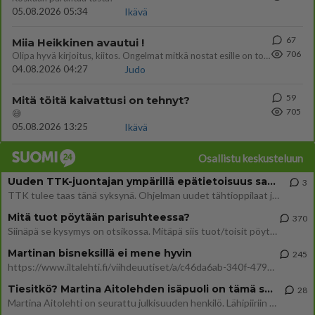
05.08.2026 05:34
Ikävä
67
Miia Heikkinen avautui !
706
Olipa hyvä kirjoitus, kiitos. Ongelmat mitkä nostat esille on todellisia ja tämä ylimielisyys totta ja se näkyy kaikessa
04.08.2026 04:27
Judo
59
Mitä töitä kaivattusi on tehnyt?
705
😅
05.08.2026 13:25
Ikävä
Osallistu keskusteluun
Uuden TTK-juontajan ympärillä epätietoisuus sakenee - Nyt MTV hämmentää soppaa
3
TTK tulee taas tänä syksynä. Ohjelman uudet tähtioppilaat julkistetaan torstaina 6. elokuuta klo 14 alkavassa lehdistö
Mitä tuot pöytään parisuhteessa?
370
Siinäpä se kysymys on otsikossa. Mitäpä siis tuot/toisit pöytään parisuhteessa? Oletko mies vai nainen? Koetko sen mitä
Martinan bisneksillä ei mene hyvin
245
https://www.iltalehti.fi/viihdeuutiset/a/c46da6ab-340f-4790-aaa7-0865eed2336 Yrityksen konkurssihakemus on tullut kärä
Tiesitkö? Martina Aitolehden isäpuoli on tämä suosittu laulaja
28
Martina Aitolehti on seurattu julkisuuden henkilö. Lähipiiriin mahtuu muitakin tunnettuja henkilöitä. Tiesitkö, että Ma