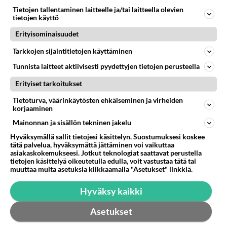
659
Koskaan parantua tästä?
Tietojen tallentaminen laitteelle ja/tai laitteella olevien
05.08.2026 05:34
Ikävä
tietojen käyttö
Erityisominaisuudet
Osallistu keskusteluun
Tarkkojen sijaintitietojen käyttäminen
Mitä tuot pöytään parisuhteessa?
353
Siinäpä se kysymys on otsikossa. Mitäpä siis tuot/toisit pöytään parisuhteessa? Oletko mies vai nainen? Koetko sen mitä
Tunnista laitteet aktiivisesti pyydettyjen tietojen perusteella
Martinan bisneksillä ei mene hyvin
206
Erityiset tarkoitukset
https://www.iltalehti.fi/viihdeuutiset/a/c46da6ab-340f-4790-aaa7-0865eed2336 Yrityksen konkurssihakemus on tullut kärä
Tietoturva, väärinkäytösten ehkäiseminen ja virheiden
Tiesitkö? Martina Aitolehden isäpuoli on tämä suosittu laulaja
28
korjaaminen
Martina Aitolehti on seurattu julkisuuden henkilö. Lähipiiriin mahtuu muitakin tunnettuja henkilöitä. Tiesitkö, että Ma
Mainonnan ja sisällön tekninen jakelu
2 km on nykyään liian pitkä koulumatka
67
Hyväksymällä sallit tietojesi käsittelyn. Suostumuksesi koskee
Hesarissa päivitellään lapset joutuu nyt kulkemaan 2 km kouluun jösses. Ruostefillarilla tuo matka menee vaikka miten äk
tätä palvelua, hyväksymättä jättäminen voi vaikuttaa
asiakaskokemukseesi. Jotkut teknologiat saattavat perustella
Miesten tuijotus
40
tietojen käsittelyä oikeutetulla edulla, voit vastustaa tätä tai
Mutta mies vain tuijottaa, siinä vaiheessa käännän itse pään pois. Mikä juttu? Yleensä jos joku tuijottaa tai katsoo, hä
muuttaa muita asetuksia klikkaamalla "Asetukset" linkkiä.
Hyväksy kaikki
SUOMI24 VIIHDE
Muistatko? Kädestä suuhun elävä Satu sai jättimäisen rahasalkun
Asetukset
Henry-miljonääriltä