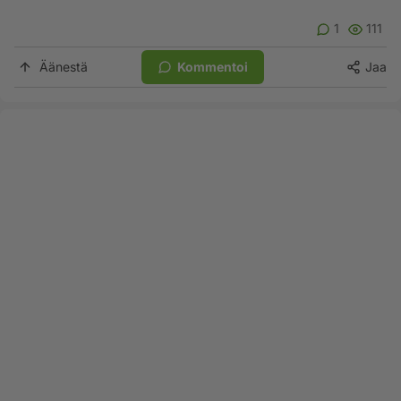
1
111
Äänestä
Kommentoi
Jaa