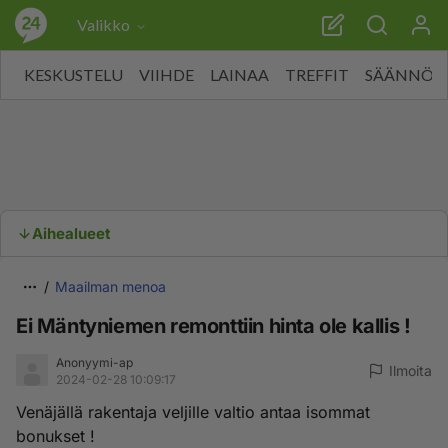
Valikko
KESKUSTELU
VIIHDE
LAINAA
TREFFIT
SÄÄNNÖT
Aihealueet
Maailman menoa
Ei Mäntyniemen remonttiin hinta ole kallis !
Anonyymi-ap
Ilmoita
2024-02-28 10:09:17
Venäjällä rakentaja veljille valtio antaa isommat
bonukset !