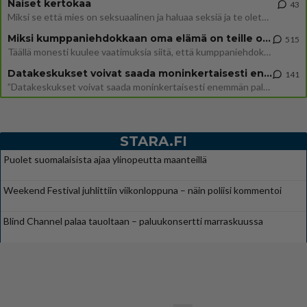
Naiset kertokaa
43
Miksi se että mies on seksuaalinen ja haluaa seksiä ja te olette hänen mielestänne haluttava on vastenmielistä? Mikä sii
Miksi kumppaniehdokkaan oma elämä on teille ongelma?
515
Täällä monesti kuulee vaatimuksia siitä, että kumppaniehdokkaalla ei saisi olla lemmikkejä, lapsia, kavereita, eksiä, su
Datakeskukset voivat saada moninkertaisesti enemmän palautuksia kuin mitä ne maksavat veroja
141
”Datakeskukset voivat saada moninkertaisesti enemmän palautuksia kuin mitä ne maksavat veroja”, sanoo professori Jussi K
STARA.FI
Puolet suomalaisista ajaa ylinopeutta maanteillä
Weekend Festival juhlittiin viikonloppuna – näin poliisi kommentoi
Blind Channel palaa tauoltaan – paluukonsertti marraskuussa