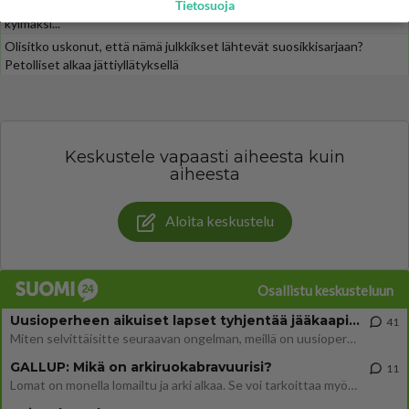
Linda Lampenius ja Pete Parkkonen yllättävät yhdessä - Tämä ei jätä
Tietosuoja
kylmäksi...
Olisitko uskonut, että nämä julkkikset lähtevät suosikkisarjaan?
Petolliset alkaa jättiyllätyksellä
Keskustele vapaasti aiheesta kuin
aiheesta
Aloita keskustelu
Osallistu keskusteluun
Uusioperheen aikuiset lapset tyhjentää jääkaapin käydessään
41
Miten selvittäisitte seuraavan ongelman, meillä on uusioperhe, minulla teini-ikäiset lapset ja puolisolla aikuiset, jotk
GALLUP: Mikä on arkiruokabravuurisi?
11
Lomat on monella lomailtu ja arki alkaa. Se voi tarkoittaa myös sitä, että grillailut on grillattu ja palataan arjen ruo