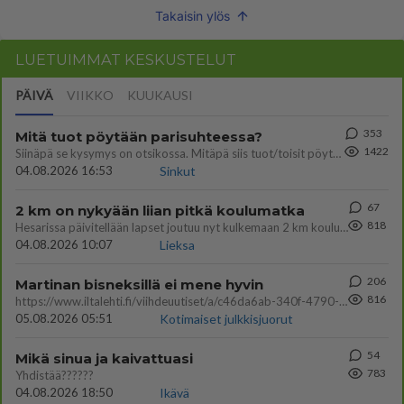
Takaisin ylös
LUETUIMMAT KESKUSTELUT
PÄIVÄ
VIIKKO
KUUKAUSI
353
Mitä tuot pöytään parisuhteessa?
1422
Siinäpä se kysymys on otsikossa. Mitäpä siis tuot/toisit pöytään parisuhteessa? Oletko mies vai nainen? Koetko sen mitä
04.08.2026 16:53
Sinkut
67
2 km on nykyään liian pitkä koulumatka
818
Hesarissa päivitellään lapset joutuu nyt kulkemaan 2 km kouluun jösses. Ruostefillarilla tuo matka menee vaikka miten äk
04.08.2026 10:07
Lieksa
206
Martinan bisneksillä ei mene hyvin
816
https://www.iltalehti.fi/viihdeuutiset/a/c46da6ab-340f-4790-aaa7-0865eed2336 Yrityksen konkurssihakemus on tullut kärä
05.08.2026 05:51
Kotimaiset julkkisjuorut
54
Mikä sinua ja kaivattuasi
783
Yhdistää??????
04.08.2026 18:50
Ikävä