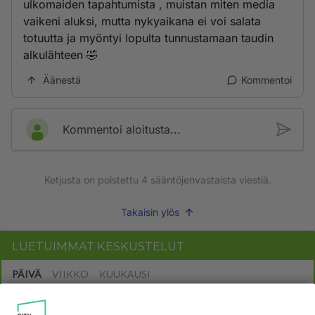
ulkomaiden tapahtumista , muistan miten media
vaikeni aluksi, mutta nykyaikana ei voi salata
totuutta ja myöntyi lopulta tunnustamaan taudin
alkulähteen 🤣
Äänestä
Kommentoi
Kommentoi aloitusta...
Ketjusta on poistettu
4
sääntöjenvastaista viestiä.
Takaisin ylös
LUETUIMMAT KESKUSTELUT
PÄIVÄ
VIIKKO
KUUKAUSI
53
Anteeksi arkuuteni