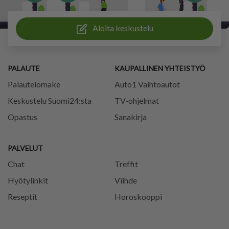
Aloita keskustelu
PALAUTE
KAUPALLINEN YHTEISTYÖ
Palautelomake
Auto1 Vaihtoautot
Keskustelu Suomi24:sta
TV-ohjelmat
Opastus
Sanakirja
PALVELUT
Chat
Treffit
Hyötylinkit
Viihde
Reseptit
Horoskooppi