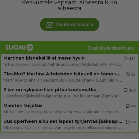
Keskustele vapaasti aiheesta kuin
aiheesta
Aloita keskustelu
Osallistu keskusteluun
Martinan bisneksillä ei mene hyvin
332
https://www.iltalehti.fi/viihdeuutiset/a/c46da6ab-340f-4790-aaa7-0865eed2336 Yrityksen konkurssihakemus on tullut kärä
Tiesitkö? Martina Aitolehden isäpuoli on tämä suosittu laulaja
35
Martina Aitolehti on seurattu julkisuuden henkilö. Lähipiiriin mahtuu muitakin tunnettuja henkilöitä. Tiesitkö, että Ma
2 km on nykyään liian pitkä koulumatka
109
Hesarissa päivitellään lapset joutuu nyt kulkemaan 2 km kouluun jösses. Ruostefillarilla tuo matka menee vaikka miten äk
Miesten tuijotus
46
Mutta mies vain tuijottaa, siinä vaiheessa käännän itse pään pois. Mikä juttu? Yleensä jos joku tuijottaa tai katsoo, hä
Uusioperheen aikuiset lapset tyhjentää jääkaapin käydessään
66
Miten selvittäisitte seuraavan ongelman, meillä on uusioperhe, minulla teini-ikäiset lapset ja puolisolla aikuiset, jotk