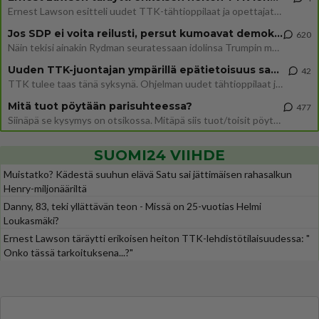
Ernest Lawson esitteli uudet TTK-tähtioppilaat ja opettajat torstaina 6.8. lehdistölle. Tulevalla kaudella on yksi hausk
Jos SDP ei voita reilusti, persut kumoavat demokratian Suomesta
620
Näin tekisi ainakin Rydman seuratessaan idolinsa Trumpin mallia https://www.is.fi/politiikka/art-2000012187244.html
Uuden TTK-juontajan ympärillä epätietoisuus sakenee - Nyt MTV hämmentää soppaa
42
TTK tulee taas tänä syksynä. Ohjelman uudet tähtioppilaat julkistetaan torstaina 6. elokuuta klo 14 alkavassa lehdistö
Mitä tuot pöytään parisuhteessa?
477
Siinäpä se kysymys on otsikossa. Mitäpä siis tuot/toisit pöytään parisuhteessa? Oletko mies vai nainen? Koetko sen mitä
SUOMI24 VIIHDE
Muistatko? Kädestä suuhun elävä Satu sai jättimäisen rahasalkun
Henry-miljonääriltä
Danny, 83, teki yllättävän teon - Missä on 25-vuotias Helmi
Loukasmäki?
Ernest Lawson täräytti erikoisen heiton TTK-lehdistötilaisuudessa: "
Onko tässä tarkoituksena...?"