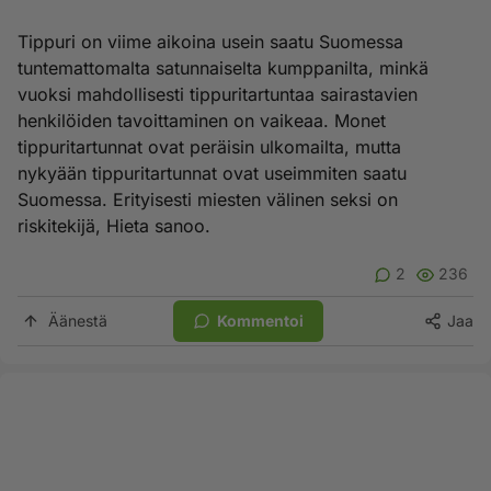
Tippuri on viime aikoina usein saatu Suomessa
tuntemattomalta satunnaiselta kumppanilta, minkä
vuoksi mahdollisesti tippuritartuntaa sairastavien
henkilöiden tavoittaminen on vaikeaa. Monet
tippuritartunnat ovat peräisin ulkomailta, mutta
nykyään tippuritartunnat ovat useimmiten saatu
Suomessa. Erityisesti miesten välinen seksi on
riskitekijä, Hieta sanoo.
2
236
Äänestä
Kommentoi
Jaa