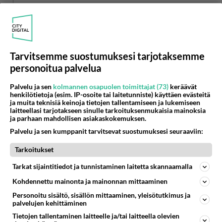
Anonyymi
2024-02-29 14:19:25
Saksalaisia näkee myös puskissa varsinkin itä-
suomessa. Kaatavat surutta isojakin kelopuita.
Tarvitsemme suostumuksesi tarjotaksemme
Äänestä
Kommentoi
personoitua palvelua
Palvelu ja sen
kolmannen osapuolen toimittajat (73)
keräävät
Anonyymi
henkilötietoja (esim. IP-osoite tai laitetunniste) käyttäen evästeitä
2024-02-29 14:24:39
ja muita teknisiä keinoja tietojen tallentamiseen ja lukemiseen
laitteellasi tarjotakseen sinulle tarkoituksenmukaisia mainoksia
ja parhaan mahdollisen asiakaskokemuksen.
Minä säästän ennen kaikkea siitä.
Palvelu ja sen kumppanit tarvitsevat suostumuksesi seuraaviin:
Äänestä
Kommentoi
Tarkoitukset
Tarkat sijaintitiedot ja tunnistaminen laitetta skannaamalla
Anonyymi
2024-03-01 12:19:34
Kohdennettu mainonta ja mainonnan mittaaminen
Personoitu sisältö, sisällön mittaaminen, yleisötutkimus ja
Hauskaa, että niin monet täällä ovat ’huolissaan’
palvelujen kehittäminen
karavaanareiden velkojen suuruudesta. Hienoa,
Tietojen tallentaminen laitteelle ja/tai laitteella olevien