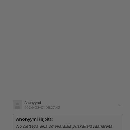
Anonyymi
2024-03-01 09:27:42
Anonyymi
kirjoitti:
No olettepa aika omavaraisia puskakaravaanareita