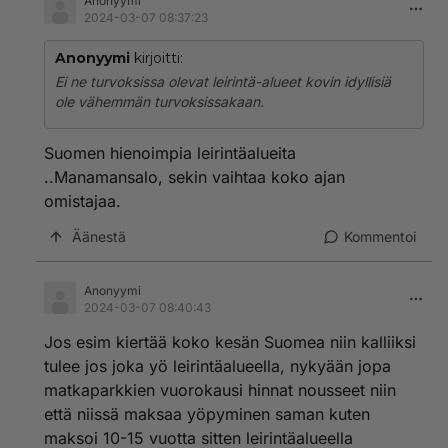
Anonyymi
2024-03-07 08:37:23
Anonyymi
kirjoitti:
Ei ne turvoksissa olevat leirintä-alueet kovin idyllisiä
ole vähemmän turvoksissakaan.
Suomen hienoimpia leirintäalueita
..Manamansalo, sekin vaihtaa koko ajan
omistajaa.
Äänestä
Kommentoi
Anonyymi
2024-03-07 08:40:43
Jos esim kiertää koko kesän Suomea niin kalliiksi
tulee jos joka yö leirintäalueella, nykyään jopa
matkaparkkien vuorokausi hinnat nousseet niin
että niissä maksaa yöpyminen saman kuten
maksoi 10-15 vuotta sitten leirintäalueella