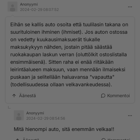
Anonyymi
2024-02-29 08:07:52
Eihän se kallis auto osoita että tuulilasin takana on
suurituloinen ihminen (ihmiset). Jos auton ostossa
on vedetty kuukausimaksuerät tiukalle
maksukykyyn nähden, jostain pitää säästää
ruokakaupan laskun verran (oluttölkit ostoslistalla
ensimmäisenä). Sitten raha ei enää riitäkään
leirintäalueen maksuun, vaan mennään ilmaiseksi
puskaan ja selitellään haluavansa "vapautta"
(todellisuudessa ollaan velkavankeudessa).
Äänestä
Kommentoi
Anonyymi
2024-02-29 08:54:56
Mitä hienompi auto, sitä enemmän velkaa!!