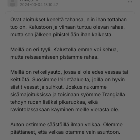
2024-03-04 13:10:47
Ovat aloitukset keneltä tahansa, niin ihan tottahan
tuo on. Kalustoon ja viinaan tuntuu olevan rahaa,
mutta sen jälkeen pihistellään ihan kaikesta.
Meillä on eri tyyli. Kalustolla emme voi kehua,
mutta reissaamiseen pistämme rahaa.
Meillä on retkeilyauto, jossa ei ole edes vessaa tai
keittiötä. Suosimme leirintäalueita, joilla on hyvin
siistit vessat ja suihkut. Joskus nukumme
sisämajoituksissa ja toisinaan syömme Trangialla
tehdyn ruoan lisäksi pikaruokaa, eikä
ravintolassakaan käyminen meille vierasta ole.
Auton ostimme säästöillä ilman velkaa. Olemme
päättäneet, että velkaa otamme vain asuntoon.