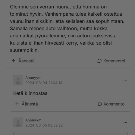
Olemme sen verran nuoria, että homma on
toiminut hyvin. Vanhempana tulee kaiketi ostettua
vaunu ihan siksikin, että sellaisen saa sopuhintaan.
Samalla menee auto vaihtoon, mutta koska
arkimatkat pyöräilemme, niin auton juoksevista
kuluista ei ihan hirveästi kerry, vaikka se olisi
suurempikin.
Äänestä
Kommentoi
Anonyymi
2024-03-04 21:04:13
Ketä kiinnostaa
Äänestä
Kommentoi
Anonyymi
2024-03-05 02:32:22