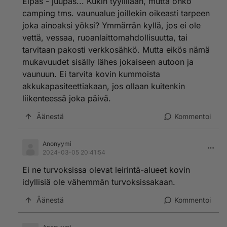
Eipäs - juupas... Kukin tyylillään, mutta onko
camping tms. vaunualue joillekin oikeasti tarpeen
joka ainoaksi yöksi? Ymmärrän kyllä, jos ei ole
vettä, vessaa, ruoanlaittomahdollisuutta, tai
tarvitaan pakosti verkkosähkö. Mutta eikös nämä
mukavuudet sisälly lähes jokaiseen autoon ja
vaunuun. Ei tarvita kovin kummoista
akkukapasiteettiakaan, jos ollaan kuitenkin
liikenteessä joka päivä.
Äänestä
Kommentoi
Anonyymi
2024-03-05 20:41:54
Ei ne turvoksissa olevat leirintä-alueet kovin
idyllisiä ole vähemmän turvoksissakaan.
Äänestä
Kommentoi