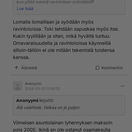
kun pitää mennä ravintolaan syömään🤣
Me ollaan pelkästään puskissa, ei ikinä campinalueilla.
Lue lisää
Eikä ikinä olla käyty missään ravintolassa syömässä.
Aina laitamme safkat itse. Kalaa järvestä ja kala
Lomalla lomaillaan ja syödään myös
valmistetaan nuotiolla tai nestekaasu grillillä.
ravintoloissa. Toki tehdään sapuskaa myös itse.
Syksyisin sieniä ja marjoja.
Kukin tyylillään ja siten, mikä hyvältä tuntuu.
Omavaraisuudella ja ravintoloissa käynneillä
silloin-tällöin ei ole mitään tekemistä toistensa
kanssa.
Äänestä
Kommentoi
Anonyymi
2024-03-01 13:59:25
Anonyymi
kirjoitti:
Älä valehtele. Velkaa on ja paljon
Viimeisen asuntolainan lyhennyksen maksoin
pois 2005. Ikinä en ole ostanut osamaksulla