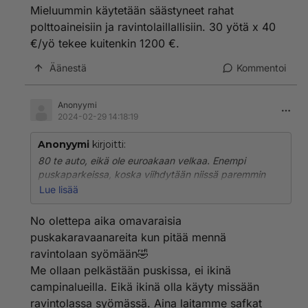
Mieluummin käytetään säästyneet rahat
polttoaineisiin ja ravintolaillallisiin. 30 yötä x 40
€/yö tekee kuitenkin 1200 €.
Äänestä
Kommentoi
Anonyymi
2024-02-29 14:18:19
Anonyymi
kirjoitti:
80 te auto, eikä ole euroakaan velkaa. Enempi
puskaparkeissa, koska viihdytään niissä paremmin
kuin campingeilla. Tarvitaan campingien palveluja vain
Lue lisää
1-2 x viikossa ja alueen tulee sijaita jonkun järkevän
paikan lähistöllä, keskellä ei mitään ei kelpaa. En käsitä
No olettepa aika omavaraisia
miksi hankkia auto täydellisellä varustuksella, jos ei ole
puskakaravaanareita kun pitää mennä
aikomustakaan tulla toimeen omillaan?
ravintolaan syömään🤣
Mieluummin käytetään säästyneet rahat polttoaineisiin
Me ollaan pelkästään puskissa, ei ikinä
ja ravintolaillallisiin. 30 yötä x 40 €/yö tekee kuitenkin
1200 €.
campinalueilla. Eikä ikinä olla käyty missään
ravintolassa syömässä. Aina laitamme safkat