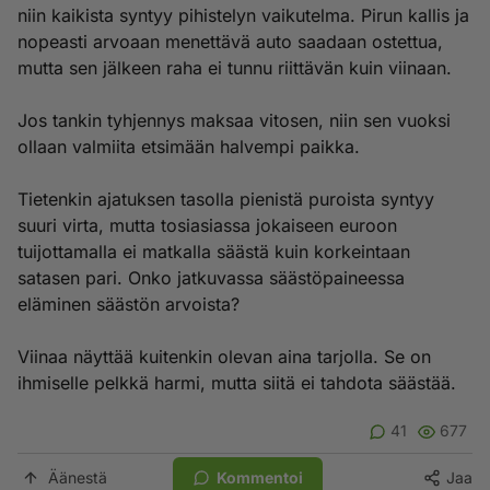
niin kaikista syntyy pihistelyn vaikutelma. Pirun kallis ja
nopeasti arvoaan menettävä auto saadaan ostettua,
mutta sen jälkeen raha ei tunnu riittävän kuin viinaan.
Jos tankin tyhjennys maksaa vitosen, niin sen vuoksi
ollaan valmiita etsimään halvempi paikka.
Tietenkin ajatuksen tasolla pienistä puroista syntyy
suuri virta, mutta tosiasiassa jokaiseen euroon
tuijottamalla ei matkalla säästä kuin korkeintaan
satasen pari. Onko jatkuvassa säästöpaineessa
eläminen säästön arvoista?
Viinaa näyttää kuitenkin olevan aina tarjolla. Se on
ihmiselle pelkkä harmi, mutta siitä ei tahdota säästää.
41
677
Äänestä
Kommentoi
Jaa