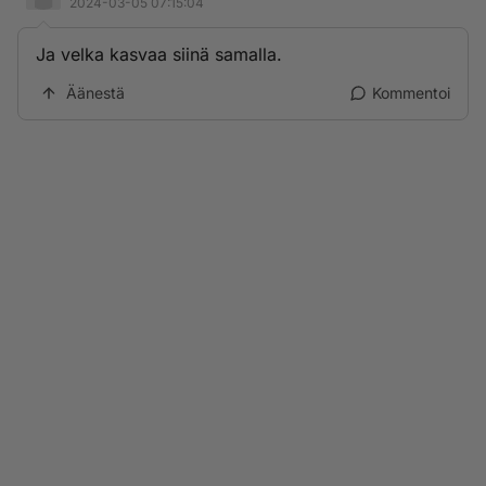
2024-03-05 07:15:04
Ja velka kasvaa siinä samalla.
Äänestä
Kommentoi