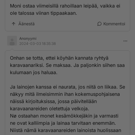
Moni ostaa viimeisillä rahoillaan leipää, vaikka ei
ole talossa viinan tippaakaan.
Äänestä
Kommentoi
Anonyymi
2024-03-03 18:35:38
Onhan se totta, ettei köyhän kannata ryhtyä
karavaanariksi. Se maksaa. Ja paljonkin siihen saa
kulumaan jos haluaa.
Ja lainojen kanssa ei naurata, jos niitä on liikaa. Se
näkyy mitä ilmeisimmin ihan kokemuspohjaisena
näissä kirjoituksissa, jossa päivitellään
karavaanareiden oletettuja velkoja.
Nø ostaahan monet kesämökkejäkin ja varmasti
ne ovat kalliimpia ja lainaa tarvitaan enemmän.
Niistä nämä karavaanareiden lainoista huolissaan