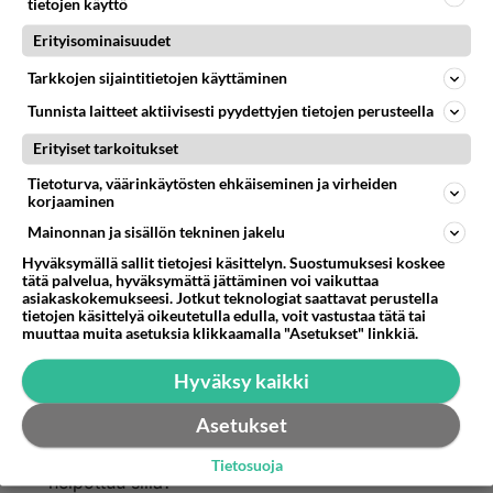
että niin moni on ’huolissaan’ tästä. Enpä nyt osaa
tietojen käyttö
sanoa, ollaanko yhtä ’huolissaan’ jonkun muun
Erityisominaisuudet
ryhmän johonkin otettujen lainojen vuoksi.
Tarkkojen sijaintitietojen käyttäminen
Äänestä
Kommentoi
Tunnista laitteet aktiivisesti pyydettyjen tietojen perusteella
Erityiset tarkoitukset
Anonyymi
2024-03-01 13:16:36
Tietoturva, väärinkäytösten ehkäiseminen ja virheiden
korjaaminen
Kyllähän se sääliksi käy🤣
Mainonnan ja sisällön tekninen jakelu
Äänestä
Kommentoi
Hyväksymällä sallit tietojesi käsittelyn. Suostumuksesi koskee
tätä palvelua, hyväksymättä jättäminen voi vaikuttaa
asiakaskokemukseesi. Jotkut teknologiat saattavat perustella
Anonyymi
tietojen käsittelyä oikeutetulla edulla, voit vastustaa tätä tai
2024-03-03 18:27:28
muuttaa muita asetuksia klikkaamalla "Asetukset" linkkiä.
Anonyymi
kirjoitti:
Hyväksy kaikki
Kyllähän se sääliksi käy🤣
Asetukset
Sen huomaa…. Liekö jopa kateus vähän
Tietosuoja
helpottuu sillä?