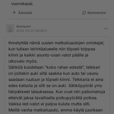
vuorokausi.
Äänestä
Kommentoi
Anonyymi
2024-03-07 08:48:11
Ihmetyttää nämä uusien matkailuautojen omistajat,
kun tullaan leirintäalueelle niin töpseli tolppaa
kiinni ja kaikki asunto-osan valot päälle ja
ulkovalo myös.
Sähköä kulutetaan "koko rahan edestä", telkkari
on joillakin auki siitä saakka kun auto tai vaunu
saadaan ruutuun ja töpseli kiinni. Telkkaria ei aina
edes katsota ja silti se on auki. Sähköpyörät yms
härpäkkeet latauksessa. Kun ovat niin pallomahoja
etteivät jaksa tavallisella polkupyörällä polkea.
Vaikka led-valot ei paljoa kuluta mutta silti.
Meillä vanha matkailuauto, emme käytä juurikaan