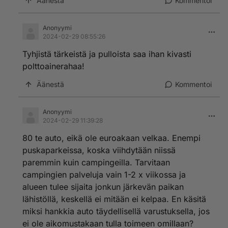
Äänestä
Kommentoi
Anonyymi
2024-02-29 08:55:26
Tyhjistä tärkeistä ja pulloista saa ihan kivasti
polttoainerahaa!
Äänestä
Kommentoi
Anonyymi
2024-02-29 11:39:28
80 te auto, eikä ole euroakaan velkaa. Enempi
puskaparkeissa, koska viihdytään niissä
paremmin kuin campingeilla. Tarvitaan
campingien palveluja vain 1-2 x viikossa ja
alueen tulee sijaita jonkun järkevän paikan
lähistöllä, keskellä ei mitään ei kelpaa. En käsitä
miksi hankkia auto täydellisellä varustuksella, jos
ei ole aikomustakaan tulla toimeen omillaan?