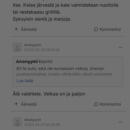
itse. Kalaa järvestä ja kala valmistetaan nuotiolla
tai nestekaasu grillillä.
Syksyisin sieniä ja marjoja.
Äänestä
Kommentoi
Anonyymi
2024-02-29 18:03:34
Anonyymi
kirjoitti:
80 te auto, eikä ole euroakaan velkaa. Enempi
puskaparkeissa, koska viihdytään niissä paremmin
kuin campingeilla. Tarvitaan campingien palveluja vain
Lue lisää
1-2 x viikossa ja alueen tulee sijaita jonkun järkevän
paikan lähistöllä, keskellä ei mitään ei kelpaa. En käsitä
Älä valehtele. Velkaa on ja paljon
miksi hankkia auto täydellisellä varustuksella, jos ei ole
aikomustakaan tulla toimeen omillaan?
Äänestä
Kommentoi
Mieluummin käytetään säästyneet rahat polttoaineisiin
ja ravintolaillallisiin. 30 yötä x 40 €/yö tekee kuitenkin
Anonyymi
1200 €.
2024-03-01 03:34:56