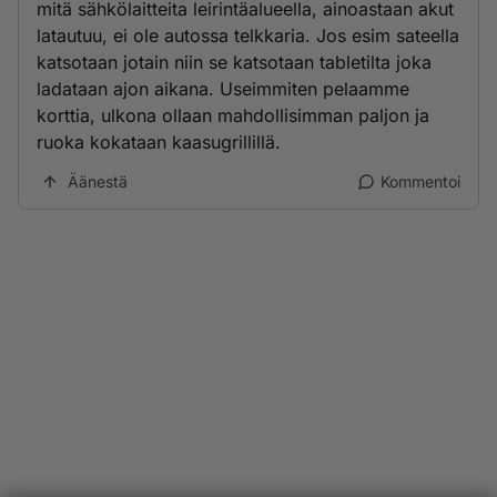
mitä sähkölaitteita leirintäalueella, ainoastaan akut
latautuu, ei ole autossa telkkaria. Jos esim sateella
katsotaan jotain niin se katsotaan tabletilta joka
ladataan ajon aikana. Useimmiten pelaamme
korttia, ulkona ollaan mahdollisimman paljon ja
ruoka kokataan kaasugrillillä.
Äänestä
Kommentoi