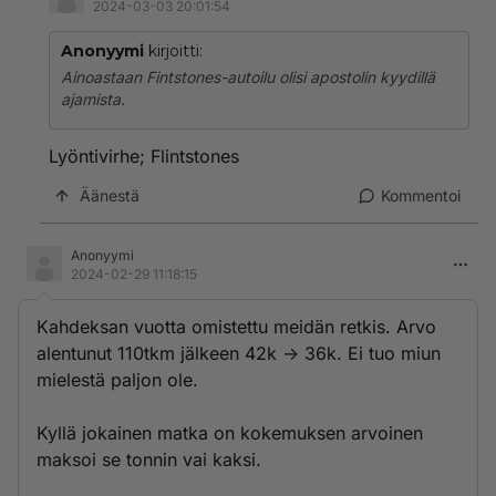
2024-03-03 20:01:54
Anonyymi
kirjoitti:
Ainoastaan Fintstones-autoilu olisi apostolin kyydillä
ajamista.
Lyöntivirhe; Flintstones
Äänestä
Kommentoi
Anonyymi
2024-02-29 11:18:15
Kahdeksan vuotta omistettu meidän retkis. Arvo
alentunut 110tkm jälkeen 42k -> 36k. Ei tuo miun
mielestä paljon ole.
Kyllä jokainen matka on kokemuksen arvoinen
maksoi se tonnin vai kaksi.