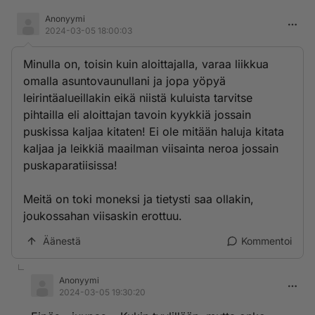
Anonyymi
2024-03-05 18:00:03
Minulla on, toisin kuin aloittajalla, varaa liikkua
omalla asuntovaunullani ja jopa yöpyä
leirintäalueillakin eikä niistä kuluista tarvitse
pihtailla eli aloittajan tavoin kyykkiä jossain
puskissa kaljaa kitaten! Ei ole mitään haluja kitata
kaljaa ja leikkiä maailman viisainta neroa jossain
puskaparatiisissa!
Meitä on toki moneksi ja tietysti saa ollakin,
joukossahan viisaskin erottuu.
Äänestä
Kommentoi
Anonyymi
2024-03-05 19:30:20