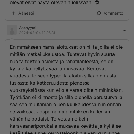
olevat eivät näytä olevan huolissaan. 😎
Äänestä
Kommentoi
Anonyymi
2024-03-04 12:36:31
Enimmäkseen nämä aloitukset on niiltä joilla ei ole
mitään matkailukalustoa. Tuntevat hyvin suurta
huolta toisten asioista ja rahatilanteesta, se on
kyllä aika hellyttävää ja mukavaa. Kertovat
vuodesta toiseen typerillä aloituksillaan omasta
tuskasta ka katkeruudesta pienessä
vuokrayksiössä kun ei ole varaa oikein mihinkään.
Työtkään ei kiinnosta ja sillä pienellä perusturvalla
saa sen muutaman oluen kuukaudessa niin onhan
se vaikeaa. Jospa nämä aloituksen kuitenkin
vähän helpottaisi. Toivotaan oikein
karavaanariporukalla mukavaa kevättä ja kyllä se
kesä tulee sinne kerrostaloonkin aivan kuin sinne