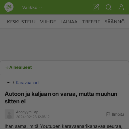
Valikko
KESKUSTELU
VIIHDE
LAINAA
TREFFIT
SÄÄNNÖT
Aihealueet
Karavaanarit
Autoon ja kaljaan on varaa, mutta muuhun
sitten ei
Anonyymi-ap
Ilmoita
2024-02-28 12:15:12
Ihan sama, mitä Youtuben karavaanarikanavaa seuraa,