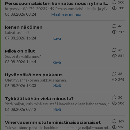
500
Perussuomalaisten kannatus nousi rytinällä Ylen tänään julkaisemassa tuoreimmassa gallup-kyselyssä.
788
https://yle.fi/a/74-20239449 Perussuomalaisilla hurja- ja ylivoimaisesti suurin nousu tässä uudessa Ylen gallupissa. Kyl
06.08.2026 03:24
Maailman menoa
46
kenen näköinen
717
kaivattusi on ?
07.08.2026 16:24
Ikävä
42
Mikä on ollut
654
Söpöintä välillämme?
06.08.2026 14:44
Ikävä
36
Hyvännäköinen pakkaus
596
Olet hyvännäköinen pakkaus nainen.
06.08.2026 13:03
Ikävä
30
Tykkäätköhän vielä minusta?
586
Yhtä paljon, kuin minä sinusta? Haaveissa ollaan kahdestaan, rauhassa ja lähennytään fyysisesti ja tutustutaan syvemmin
06.08.2026 07:42
Ikävä
169
Vihervasemmistofeministinaisasianaiset
536
Tulevat tänne palstalle haukkumaan miehiä ja naljailemaan miehelle, kehuvat olevansa heitä parempia. Itse asuvat MIEHE