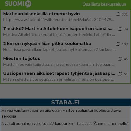
Osallistu keskusteluun
Martinan bisneksillä ei mene hyvin
331
https://www.iltalehti.fi/viihdeuutiset/a/c46da6ab-340f-4790-aaa7-0865eed2336 Yrityksen konkurssihakemus on tullut kärä
Tiesitkö? Martina Aitolehden isäpuoli on tämä suosittu laulaja
34
Martina Aitolehti on seurattu julkisuuden henkilö. Lähipiiriin mahtuu muitakin tunnettuja henkilöitä. Tiesitkö, että Ma
2 km on nykyään liian pitkä koulumatka
109
Hesarissa päivitellään lapset joutuu nyt kulkemaan 2 km kouluun jösses. Ruostefillarilla tuo matka menee vaikka miten äk
Miesten tuijotus
45
Mutta mies vain tuijottaa, siinä vaiheessa käännän itse pään pois. Mikä juttu? Yleensä jos joku tuijottaa tai katsoo, hä
Uusioperheen aikuiset lapset tyhjentää jääkaapin käydessään
61
Miten selvittäisitte seuraavan ongelman, meillä on uusioperhe, minulla teini-ikäiset lapset ja puolisolla aikuiset, jotk
STARA.FI
Hirveä väistänyt nainen ajoi ojaan – sitten paljastui huolestuttavia
seikkoja
Nyt tuli punainen varoitus 27 kaupunkiin Italiassa: ”Äärimmäinen helle”