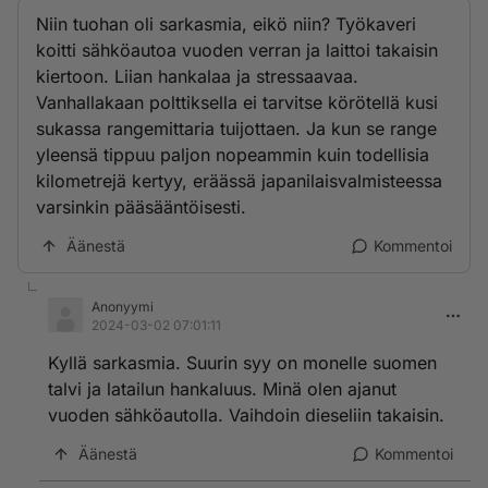
Niin tuohan oli sarkasmia, eikö niin? Työkaveri
koitti sähköautoa vuoden verran ja laittoi takaisin
kiertoon. Liian hankalaa ja stressaavaa.
Vanhallakaan polttiksella ei tarvitse körötellä kusi
sukassa rangemittaria tuijottaen. Ja kun se range
yleensä tippuu paljon nopeammin kuin todellisia
kilometrejä kertyy, eräässä japanilaisvalmisteessa
varsinkin pääsääntöisesti.
Äänestä
Kommentoi
Anonyymi
2024-03-02 07:01:11
Kyllä sarkasmia. Suurin syy on monelle suomen
talvi ja latailun hankaluus. Minä olen ajanut
vuoden sähköautolla. Vaihdoin dieseliin takaisin.
Äänestä
Kommentoi