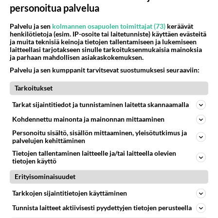
personoitua palvelua
Palvelu ja sen
kolmannen osapuolen toimittajat (73)
keräävät
henkilötietoja (esim. IP-osoite tai laitetunniste) käyttäen evästeitä
ja muita teknisiä keinoja tietojen tallentamiseen ja lukemiseen
laitteellasi tarjotakseen sinulle tarkoituksenmukaisia mainoksia
ja parhaan mahdollisen asiakaskokemuksen.
Palvelu ja sen kumppanit tarvitsevat suostumuksesi seuraaviin:
Tarkoitukset
Tarkat sijaintitiedot ja tunnistaminen laitetta skannaamalla
Kohdennettu mainonta ja mainonnan mittaaminen
Personoitu sisältö, sisällön mittaaminen, yleisötutkimus ja
palvelujen kehittäminen
Tietojen tallentaminen laitteelle ja/tai laitteella olevien
tietojen käyttö
Anonyymi
Erityisominaisuudet
2024-02-28 21:16:05
Tarkkojen sijaintitietojen käyttäminen
Hyvää sarkasmia. Tykkäsin.
Tunnista laitteet aktiivisesti pyydettyjen tietojen perusteella