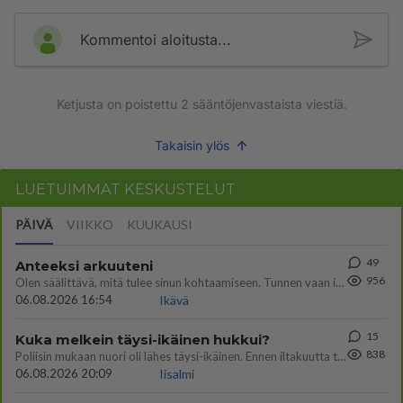
Kommentoi aloitusta...
Ketjusta on poistettu
2
sääntöjenvastaista viestiä.
Takaisin ylös
LUETUIMMAT KESKUSTELUT
PÄIVÄ
VIIKKO
KUUKAUSI
49
Anteeksi arkuuteni
956
Olen säälittävä, mitä tulee sinun kohtaamiseen. Tunnen vaan itseni todella epävarmaksi sun kanssa. Jos minun olisi pitän
06.08.2026 16:54
Ikävä
15
Kuka melkein täysi-ikäinen hukkui?
838
Poliisin mukaan nuori oli lähes täysi-ikäinen. Ennen iltakuutta tulleen ilmoituksen mukaan ihminen oli joutunut mahdoll
06.08.2026 20:09
Iisalmi