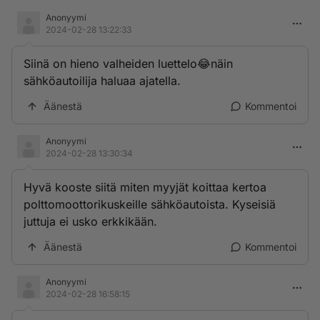
Anonyymi
2024-02-28 13:22:33
Siinä on hieno valheiden luettelo😂näin
sähköautoilija haluaa ajatella.
Äänestä
Kommentoi
Anonyymi
2024-02-28 13:30:34
Hyvä kooste siitä miten myyjät koittaa kertoa
polttomoottorikuskeille sähköautoista. Kyseisiä
juttuja ei usko erkkikään.
Äänestä
Kommentoi
Anonyymi
2024-02-28 16:58:15