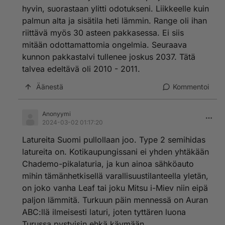
hyvin, suorastaan ylitti odotukseni. Liikkeelle kuin
palmun alta ja sisätila heti lämmin. Range oli ihan
riittävä myös 30 asteen pakkasessa. Ei siis
mitään odottamattomia ongelmia. Seuraava
kunnon pakkastalvi tullenee joskus 2037. Tätä
talvea edeltävä oli 2010 - 2011.
Äänestä
Kommentoi
Anonyymi
2024-03-02 01:17:20
Latureita Suomi pullollaan joo. Type 2 semihidas
latureita on. Kotikaupungissani ei yhden yhtäkään
Chademo-pikalaturia, ja kun ainoa sähköauto
mihin tämänhetkisellä varallisuustilanteella yletän,
on joko vanha Leaf tai joku Mitsu i-Miev niin eipä
paljon lämmitä. Turkuun päin mennessä on Auran
ABC:llä ilmeisesti laturi, joten tyttären luona
Turussa pystyisin ehkä käymään.