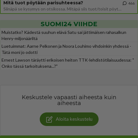
Mitä tuot pöytään parisuhteessa?
466
Siinäpä se kysymys on otsikossa. Mitäpä siis tuot/toisit pöytään parisuhteessa? Oletko mies vai nainen? Koetko sen mitä
SUOMI24 VIIHDE
Muistatko? Kädestä suuhun elävä Satu sai jättimäisen rahasalkun
Henry-miljonääriltä
Luetuimmat: Aarne Pelkonen ja Noora Louhimo vihdoinkin yhdessä -
Tätä moni jo odotti
Ernest Lawson täräytti erikoisen heiton TTK-lehdistötilaisuudessa: "
Onko tässä tarkoituksena...?"
Keskustele vapaasti aiheesta kuin
aiheesta
Aloita keskustelu