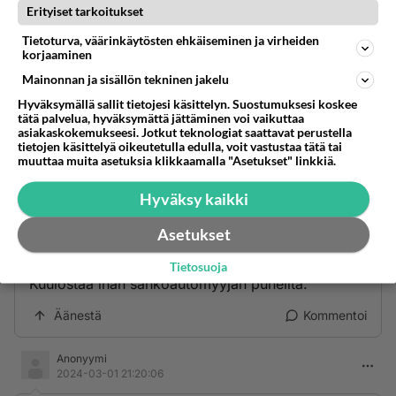
Äänestä
Kommentoi
Erityiset tarkoitukset
Tietoturva, väärinkäytösten ehkäiseminen ja virheiden
Anonyymi
korjaaminen
2024-02-28 21:34:57
Mainonnan ja sisällön tekninen jakelu
Hyväksymällä sallit tietojesi käsittelyn. Suostumuksesi koskee
Hyvää satiiria…
tätä palvelua, hyväksymättä jättäminen voi vaikuttaa
asiakaskokemukseesi. Jotkut teknologiat saattavat perustella
Äänestä
Kommentoi
tietojen käsittelyä oikeutetulla edulla, voit vastustaa tätä tai
muuttaa muita asetuksia klikkaamalla "Asetukset" linkkiä.
Anonyymi
Hyväksy kaikki
2024-02-28 21:53:35
Asetukset
Ai helvetti katkesin😆👌😎
Tietosuoja
Kuulostaa ihan sähköautomyyjän puheilta.
Äänestä
Kommentoi
Anonyymi
2024-03-01 21:20:06