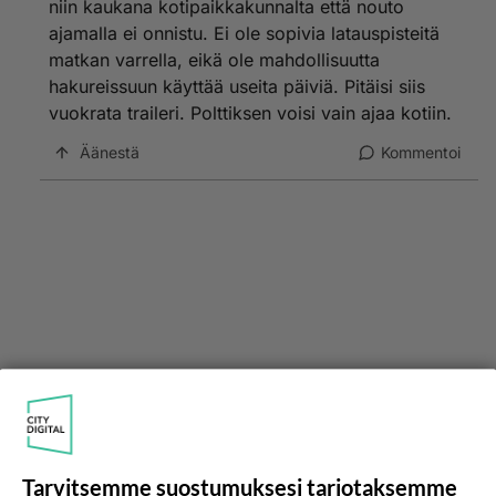
niin kaukana kotipaikkakunnalta että nouto
ajamalla ei onnistu. Ei ole sopivia latauspisteitä
matkan varrella, eikä ole mahdollisuutta
hakureissuun käyttää useita päiviä. Pitäisi siis
vuokrata traileri. Polttiksen voisi vain ajaa kotiin.
Äänestä
Kommentoi
Tarvitsemme suostumuksesi tarjotaksemme