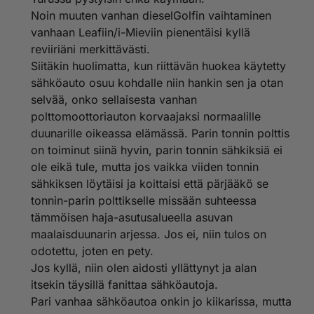
Noin muuten vanhan dieselGolfin vaihtaminen
vanhaan Leafiin/i-Mieviin pienentäisi kyllä
reviiriäni merkittävästi.
Siitäkin huolimatta, kun riittävän huokea käytetty
sähköauto osuu kohdalle niin hankin sen ja otan
selvää, onko sellaisesta vanhan
polttomoottoriauton korvaajaksi normaalille
duunarille oikeassa elämässä. Parin tonnin polttis
on toiminut siinä hyvin, parin tonnin sähkiksiä ei
ole eikä tule, mutta jos vaikka viiden tonnin
sähkiksen löytäisi ja koittaisi että pärjääkö se
tonnin-parin polttikselle missään suhteessa
tämmöisen haja-asutusalueella asuvan
maalaisduunarin arjessa. Jos ei, niin tulos on
odotettu, joten en pety.
Jos kyllä, niin olen aidosti yllättynyt ja alan
itsekin täysillä fanittaa sähköautoja.
Pari vanhaa sähköautoa onkin jo kiikarissa, mutta