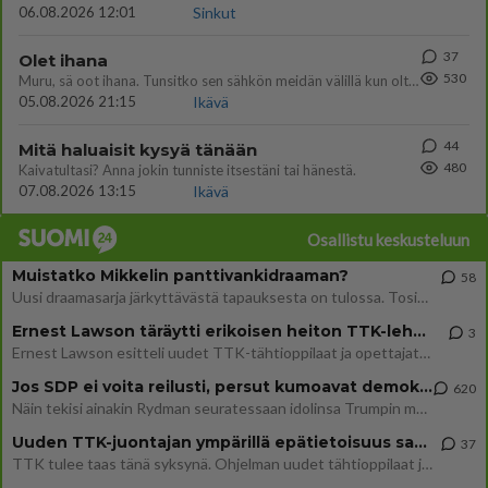
06.08.2026 12:01
Sinkut
37
Olet ihana
530
Muru, sä oot ihana. Tunsitko sen sähkön meidän välillä kun oltiin ihan låhekkäin? 👩‍❤️‍👩❤️😼😘
05.08.2026 21:15
Ikävä
44
Mitä haluaisit kysyä tänään
480
Kaivatultasi? Anna jokin tunniste itsestäni tai hänestä.
07.08.2026 13:15
Ikävä
Osallistu keskusteluun
Muistatko Mikkelin panttivankidraaman?
58
Uusi draamasarja järkyttävästä tapauksesta on tulossa. Tositapahtumiin perustuva sarja ammentaa vuoden 1986 Mikkelin pan
Ernest Lawson täräytti erikoisen heiton TTK-lehdistötilaisuudessa: " Onko tässä tarkoituksena...?"
3
Ernest Lawson esitteli uudet TTK-tähtioppilaat ja opettajat torstaina 6.8. lehdistölle. Tulevalla kaudella on yksi hausk
Jos SDP ei voita reilusti, persut kumoavat demokratian Suomesta
620
Näin tekisi ainakin Rydman seuratessaan idolinsa Trumpin mallia https://www.is.fi/politiikka/art-2000012187244.html
Uuden TTK-juontajan ympärillä epätietoisuus sakenee - Nyt MTV hämmentää soppaa
37
TTK tulee taas tänä syksynä. Ohjelman uudet tähtioppilaat julkistetaan torstaina 6. elokuuta klo 14 alkavassa lehdistö