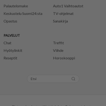
Palautelomake
Auto1 Vaihtoautot
Keskustelu Suomi24:sta
TV-ohjelmat
Opastus
Sanakirja
PALVELUT
Chat
Treffit
Hyötylinkit
Viihde
Reseptit
Horoskooppi