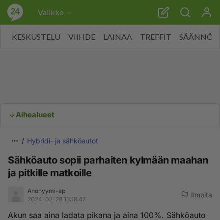
Valikko
KESKUSTELU
VIIHDE
LAINAA
TREFFIT
SÄÄNNÖT
Aihealueet
Hybridi- ja sähköautot
Sähköauto sopii parhaiten kylmään maahan
ja pitkille matkoille
Anonyymi-ap
Ilmoita
2024-02-28 13:18:47
Akun saa aina ladata pikana ja aina 100%. Sähköauto