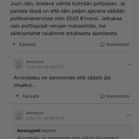
Juuri näin, loistava valinta kylmään pohjolaan. Ja
parasta tässä on että näin paljon ajavana säästän
polttoaineveroissa noin 3500 €/vuosi. Jatkakaa
vain polttispojat verojen maksamista, me
sähkismiehet nautimme edullisesta ajamisesta.
Äänestä
Kommentoi
Anonyymi
2024-02-28 19:02:37
Arvonlasku on semmoinen että säästö jää
ohueksi...
Äänestä
Kommentoi
Anonyymi
2024-02-29 08:35:20
Anonyymi
kirjoitti:
Arvonlasku on semmoinen että säästö jää ohueksi...