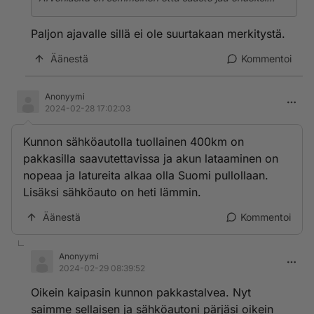
Paljon ajavalle sillä ei ole suurtakaan merkitystä.
Äänestä
Kommentoi
Anonyymi
2024-02-28 17:02:03
Kunnon sähköautolla tuollainen 400km on
pakkasilla saavutettavissa ja akun lataaminen on
nopeaa ja latureita alkaa olla Suomi pullollaan.
Lisäksi sähköauto on heti lämmin.
Äänestä
Kommentoi
Anonyymi
2024-02-29 08:39:52
Oikein kaipasin kunnon pakkastalvea. Nyt
saimme sellaisen ja sähköautoni pärjäsi oikein