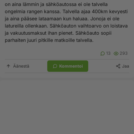
on aina lämmin ja sähköautossa ei ole talvella
ongelmia rangen kanssa. Talvella ajaa 400km kevyesti
ja aina pääsee lataamaan kun haluaa. Jonoja ei ole
latureilla ollenkaan. Sähköauton vaihtoarvo on loistava
ja vakuutusmaksut ihan pienet. Sähköauto sopii
parhaiten juuri pitkille matkoille talvella.
13
293
Äänestä
Kommentoi
Jaa