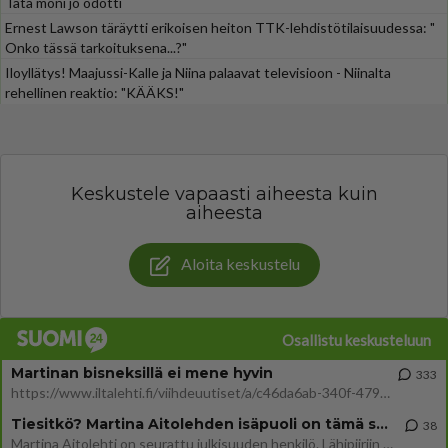
Tätä moni jo odotti
Ernest Lawson täräytti erikoisen heiton TTK-lehdistötilaisuudessa: "
Onko tässä tarkoituksena...?"
Iloyllätys! Maajussi-Kalle ja Niina palaavat televisioon - Niinalta
rehellinen reaktio: "KÄÄKS!"
Keskustele vapaasti aiheesta kuin
aiheesta
Aloita keskustelu
Osallistu keskusteluun
Martinan bisneksillä ei mene hyvin
333
https://www.iltalehti.fi/viihdeuutiset/a/c46da6ab-340f-4790-aaa7-0865eed2336 Yrityksen konkurssihakemus on tullut kärä
Tiesitkö? Martina Aitolehden isäpuoli on tämä suosittu laulaja
38
Martina Aitolehti on seurattu julkisuuden henkilö. Lähipiiriin mahtuu muitakin tunnettuja henkilöitä. Tiesitkö, että Ma