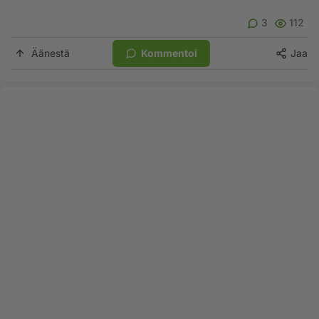
3
112
Äänestä
Kommentoi
Jaa