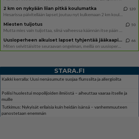
2 km on nykyään liian pitkä koulumatka
120
Hesarissa päivitellään lapset joutuu nyt kulkemaan 2 km kouluun jösses. Ruostefillarilla tuo matka menee vaikka miten äk
Miesten tuijotus
50
Mutta mies vain tuijottaa, siinä vaiheessa käännän itse pään pois. Mikä juttu? Yleensä jos joku tuijottaa tai katsoo, hä
Uusioperheen aikuiset lapset tyhjentää jääkaapin käydessään
66
Miten selvittäisitte seuraavan ongelman, meillä on uusioperhe, minulla teini-ikäiset lapset ja puolisolla aikuiset, jotk
STARA.FI
Kaikki kerralla: Uusi nenäsumute suojaa flunssilta ja allergioilta
Poliisi huolestui mopoilijoiden ilmiöstä – aiheuttaa vaaraa itselle ja
muille
Tutkimus: Nykyisät erilaisia kuin heidän isänsä – vanhemmuuteen
panostetaan enemmän