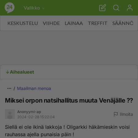
Valikko
KESKUSTELU
VIIHDE
LAINAA
TREFFIT
SÄÄNNÖT
Aihealueet
Maailman menoa
Miksei orpon natsihallitus muuta Venäjälle ??
Anonyymi-ap
Ilmoita
2024-02-28 15:22:04
Siellä ei ole ikinä lakkoja ! Oligarkki häkämieskin voisi
rauhassa ajella punaisia päin !