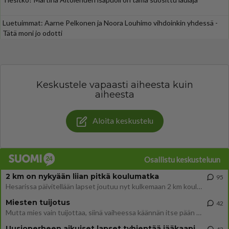
Luetuimmat: Aarne Pelkonen ja Noora Louhimo vihdoinkin yhdessä -
Tätä moni jo odotti
Keskustele vapaasti aiheesta kuin
aiheesta
Aloita keskustelu
Osallistu keskusteluun
2 km on nykyään liian pitkä koulumatka
95
Hesarissa päivitellään lapset joutuu nyt kulkemaan 2 km kouluun jösses. Ruostefillarilla tuo matka menee vaikka miten äk
Miesten tuijotus
42
Mutta mies vain tuijottaa, siinä vaiheessa käännän itse pään pois. Mikä juttu? Yleensä jos joku tuijottaa tai katsoo, hä
Uusioperheen aikuiset lapset tyhjentää jääkaapin käydessään