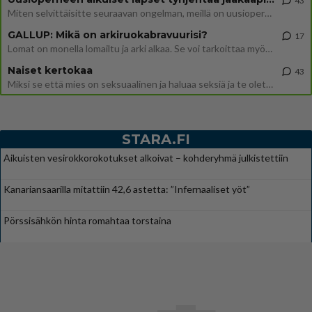
43
Miten selvittäisitte seuraavan ongelman, meillä on uusioperhe, minulla teini-ikäiset lapset ja puolisolla aikuiset, jotk
GALLUP: Mikä on arkiruokabravuurisi?
17
Lomat on monella lomailtu ja arki alkaa. Se voi tarkoittaa myös sitä, että grillailut on grillattu ja palataan arjen ruo
Naiset kertokaa
43
Miksi se että mies on seksuaalinen ja haluaa seksiä ja te olette hänen mielestänne haluttava on vastenmielistä? Mikä sii
STARA.FI
Aikuisten vesirokkorokotukset alkoivat – kohderyhmä julkistettiin
Kanariansaarilla mitattiin 42,6 astetta: ”Infernaaliset yöt”
Pörssisähkön hinta romahtaa torstaina