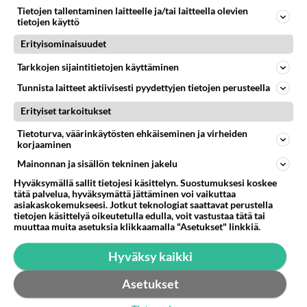
Tietojen tallentaminen laitteelle ja/tai laitteella olevien
427
Jos SDP ei voita reilusti, persut kumoavat demokratian Suomesta
tietojen käyttö
738
Näin tekisi ainakin Rydman seuratessaan idolinsa Trumpin mallia https://www.is.fi/politiikka/art-2000012187244.html
06.08.2026 09:02
Maailman menoa
Erityisominaisuudet
Tarkkojen sijaintitietojen käyttäminen
47
Onko kaivattusi
649
Kummallinen jossakin suhteessa?
Tunnista laitteet aktiivisesti pyydettyjen tietojen perusteella
05.08.2026 17:47
Ikävä
Erityiset tarkoitukset
72
Mies, olenko ymmärtänyt oikein?
Tietoturva, väärinkäytösten ehkäiseminen ja virheiden
598
Ystävyys/salainen suhde/molemmat ovat täysin poissuljettuja asioita? Nainen
korjaaminen
05.08.2026 11:40
Ikävä
Mainonnan ja sisällön tekninen jakelu
Hyväksymällä sallit tietojesi käsittelyn. Suostumuksesi koskee
77
Kiteen Pallon superpesisjoukkue pelaa huumeiden vaikutuksen alaisena
tätä palvelua, hyväksymättä jättäminen voi vaikuttaa
584
Huumerikos. Yleisesti uskotaan, että se seikka, että eräs KiPan pelaaja kärähtää huumeista, on vain jäävuoren huippu. M
asiakaskokemukseesi. Jotkut teknologiat saattavat perustella
05.08.2026 03:21
Kitee
tietojen käsittelyä oikeutetulla edulla, voit vastustaa tätä tai
muuttaa muita asetuksia klikkaamalla "Asetukset" linkkiä.
38
Kauanko olet kaivannut kaivattuasi ja
582
Hyväksy kaikki
koska hänet löysit?
05.08.2026 17:19
Ikävä
Asetukset
456
Perussuomalaisten kannatus nousi rytinällä Ylen tänään julkaisemassa tuoreimmassa gallup-kyselyssä.