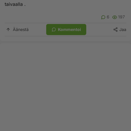
taivaalla .
6
197
Äänestä
Kommentoi
Jaa