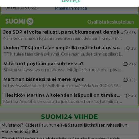
Tietosuoja
577
https://yle.fi/a/74-20239449 Perussuomalaisilla hurja- ja ylivoimaisesti suurin nousu tässä uudessa Ylen gallupissa. Kyl
06.08.2026 03:24
Maailman menoa
Osallistu keskusteluun
Jos SDP ei voita reilusti, persut kumoavat demokratian Suomesta
428
Näin tekisi ainakin Rydman seuratessaan idolinsa Trumpin mallia https://www.is.fi/politiikka/art-2000012187244.html
Uuden TTK-juontajan ympärillä epätietoisuus sakenee - Nyt MTV hämmentää soppaa
28
TTK tulee taas tänä syksynä. Ohjelman uudet tähtioppilaat julkistetaan torstaina 6. elokuuta klo 14 alkavassa lehdistö
Mitä tuot pöytään parisuhteessa?
426
Siinäpä se kysymys on otsikossa. Mitäpä siis tuot/toisit pöytään parisuhteessa? Oletko mies vai nainen? Koetko sen mitä
Martinan bisneksillä ei mene hyvin
301
https://www.iltalehti.fi/viihdeuutiset/a/c46da6ab-340f-4790-aaa7-0865eed2336 Yrityksen konkurssihakemus on tullut kärä
Tiesitkö? Martina Aitolehden isäpuoli on tämä suosittu laulaja
30
Martina Aitolehti on seurattu julkisuuden henkilö. Lähipiiriin mahtuu muitakin tunnettuja henkilöitä. Tiesitkö, että Ma
SUOMI24 VIIHDE
Muistatko? Kädestä suuhun elävä Satu sai jättimäisen rahasalkun
Henry-miljonääriltä
Tiesitkö? Martina Aitolehden isäpuoli on tämä suosittu laulaja