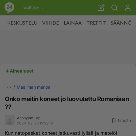
Valikko
KESKUSTELU
VIIHDE
LAINAA
TREFFIT
SÄÄNNÖT
Aihealueet
Maailman menoa
Onko meitin koneet jo luovutettu Romaniaan
??
Anonyymi-ap
Ilmoita
2024-02-28 15:32:18
Kun natopaskat koneet jatkuvasti jyllää ja metelöi