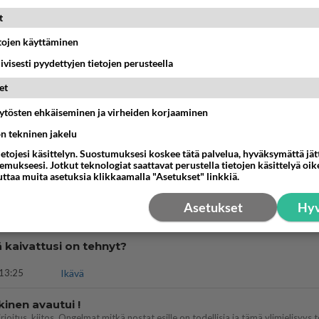
 Martina Aitolehden isäpuoli on tämä suosittu laulaja
t
07:23
Kotimaiset julkkisjuorut
etojen käyttäminen
iivisesti pyydettyjen tietojen perusteella
a ja kaivattuasi
??
et
18:50
Ikävä
äytösten ehkäiseminen ja virheiden korjaaminen
t hänen ajattelevan sinusta?
ön tekninen jakelu
ietojesi käsittelyn. Suostumuksesi koskee tätä palvelua, hyväksymättä jä
18:30
Ikävä
mukseesi. Jotkut teknologiat saattavat perustella tietojen käsittelyä oike
uttaa muita asetuksia klikkaamalla "Asetukset" linkkiä.
ies
lleen kun on oikea aika. Sitä ei voi mikään eikä kukaan estää <3 <3
Asetukset
Hyv
15:01
Ikävä
ä kaivattusi on tehnyt?
13:25
Ikävä
kinen avautui !