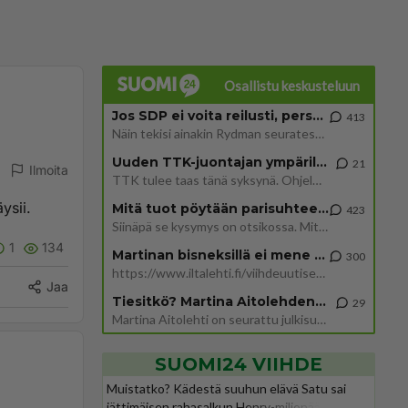
Osallistu keskusteluun
Jos SDP ei voita reilusti, persut kumoavat demokratian Suomesta
413
Näin tekisi ainakin Rydman seuratessaan idolinsa Trumpin mallia https://www.is.fi/politiikka/art-2000012187244.html
Uuden TTK-juontajan ympärillä epätietoisuus sakenee - Nyt MTV hämmentää soppaa
21
Ilmoita
TTK tulee taas tänä syksynä. Ohjelman uudet tähtioppilaat julkistetaan torstaina 6. elokuuta klo 14 alkavassa lehdistö
ysii.
Mitä tuot pöytään parisuhteessa?
423
Siinäpä se kysymys on otsikossa. Mitäpä siis tuot/toisit pöytään parisuhteessa? Oletko mies vai nainen? Koetko sen mitä
1
134
Martinan bisneksillä ei mene hyvin
300
https://www.iltalehti.fi/viihdeuutiset/a/c46da6ab-340f-4790-aaa7-0865eed2336 Yrityksen konkurssihakemus on tullut kärä
Jaa
Tiesitkö? Martina Aitolehden isäpuoli on tämä suosittu laulaja
29
Martina Aitolehti on seurattu julkisuuden henkilö. Lähipiiriin mahtuu muitakin tunnettuja henkilöitä. Tiesitkö, että Ma
SUOMI24 VIIHDE
Muistatko? Kädestä suuhun elävä Satu sai
jättimäisen rahasalkun Henry-miljonääriltä