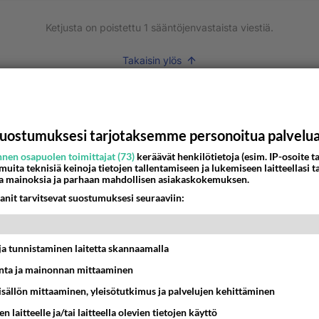
Ketjusta on poistettu
1
sääntöjenvastaista viestiä.
Takaisin ylös
MMAT KESKUSTELUT
IKKO
KUUKAUSI
uostumuksesi tarjotaksemme personoitua palvelu
t pöytään parisuhteessa?
nen osapuolen toimittajat (73)
keräävät henkilötietoja (esim. IP-osoite ta
 muita teknisiä keinoja tietojen tallentamiseen ja lukemiseen laitteellasi t
a mainoksia ja parhaan mahdollisen asiakaskokemuksen.
16:53
Sinkut
anit tarvitsevat suostumuksesi seuraaviin:
bisneksillä ei mene hyvin
05:51
Kotimaiset julkkisjuorut
t ja tunnistaminen laitetta skannaamalla
ta ja mainonnan mittaaminen
nykyään liian pitkä koulumatka
sisällön mittaaminen, yleisötutkimus ja palvelujen kehittäminen
10:07
Lieksa
n laitteelle ja/tai laitteella olevien tietojen käyttö