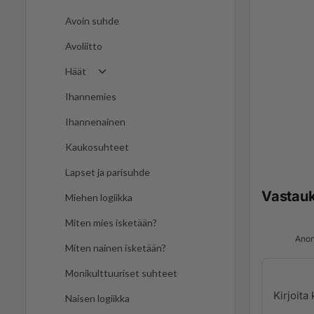
Avoin suhde
Avoliitto
Häät
Ihannemies
Ihannenainen
Kaukosuhteet
Lapset ja parisuhde
Vastau
Miehen logiikka
Miten mies isketään?
Anon
Miten nainen isketään?
Monikulttuuriset suhteet
Naisen logiikka