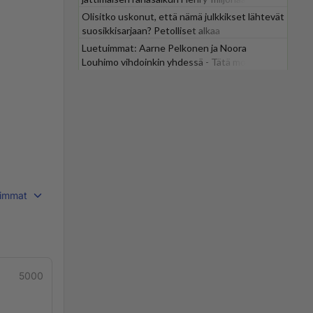
Olisitko uskonut, että nämä julkkikset lähtevät
suosikkisarjaan? Petolliset alkaa
jättiyllätyksellä
Luetuimmat: Aarne Pelkonen ja Noora
Louhimo vihdoinkin yhdessä - Tätä moni jo
odotti
immat
5000