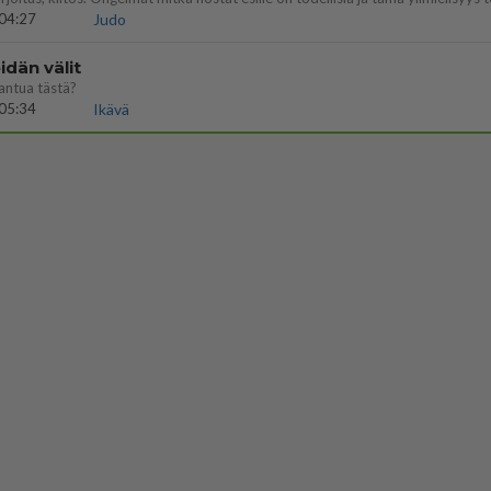
04:27
Judo
dän välit
antua tästä?
05:34
Ikävä