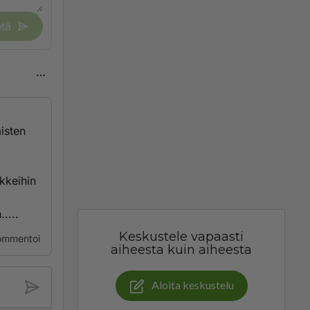
tä
misten
kkeihin
....
Keskustele vapaasti
ommentoi
aiheesta kuin aiheesta
Aloita keskustelu