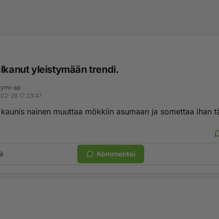
lkanut yleistymään trendi.
ymi-ap
02-28 17:23:47
i kaunis nainen muuttaa mökkiin asumaan ja somettaa ihan tä
ä
Kommentoi