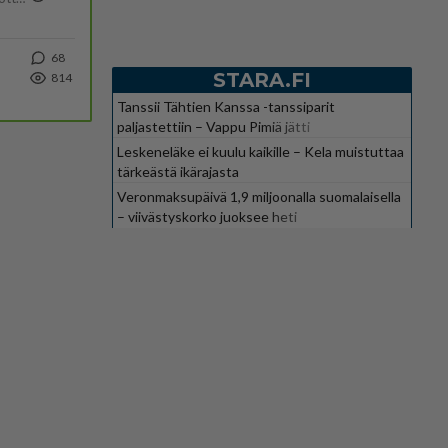
68
STARA.FI
814
Tanssii Tähtien Kanssa -tanssiparit
paljastettiin – Vappu Pimiä jätti
suosikkiohjelman
Leskeneläke ei kuulu kaikille – Kela muistuttaa
tärkeästä ikärajasta
Veronmaksupäivä 1,9 miljoonalla suomalaisella
– viivästyskorko juoksee heti