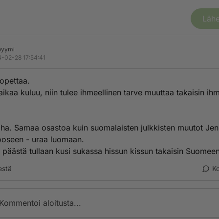
Lähe
nyymi
-02-28 17:54:41
 opettaa.
aikaa kuluu, niin tulee ihmeellinen tarve muuttaa takaisin ih
a. Samaa osastoa kuin suomalaisten julkkisten muutot Jen
ooseen - uraa luomaan.
päästä tullaan kusi sukassa hissun kissun takaisin Suomeen.
estä
K
Kommentoi aloitusta...