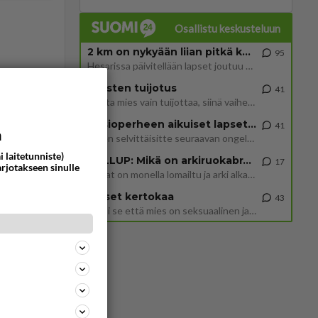
Osallistu keskusteluun
2 km on nykyään liian pitkä koulumatka
95
Hesarissa päivitellään lapset joutuu nyt kulkemaan 2 km kouluun jösses. Ruostefillarilla tuo matka menee vaikka miten äk
Miesten tuijotus
41
Mutta mies vain tuijottaa, siinä vaiheessa käännän itse pään pois. Mikä juttu? Yleensä jos joku tuijottaa tai katsoo, hä
Uusioperheen aikuiset lapset tyhjentää jääkaapin käydessään
41
a
Miten selvittäisitte seuraavan ongelman, meillä on uusioperhe, minulla teini-ikäiset lapset ja puolisolla aikuiset, jotk
421
i laitetunniste)
GALLUP: Mikä on arkiruokabravuurisi?
17
arjotakseen sinulle
1823
Siinäpä se kysymys on otsikossa. Mitäpä siis tuot/toisit pöytään parisuhteessa? Oletko mies vai nainen? Koetko sen mitä
Lomat on monella lomailtu ja arki alkaa. Se voi tarkoittaa myös sitä, että grillailut on grillattu ja palataan arjen ruo
Naiset kertokaa
43
Miksi se että mies on seksuaalinen ja haluaa seksiä ja te olette hänen mielestänne haluttava on vastenmielistä? Mikä sii
300
1228
https://www.iltalehti.fi/viihdeuutiset/a/c46da6ab-340f-4790-aaa7-0865eed2336 Yrityksen konkurssihakemus on tullut kärä
95
1031
Hesarissa päivitellään lapset joutuu nyt kulkemaan 2 km kouluun jösses. Ruostefillarilla tuo matka menee vaikka miten äk