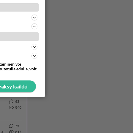
29
1001
Martina Aitolehti on seurattu julkisuuden henkilö. Lähipiiriin mahtuu muitakin tunnettuja henkilöitä. Tiesitkö, että Ma
58
926
66
906
ttäminen voi
utetulla edulla, voit
47
880
äksy kaikki
63
840
75
817
Olipa hyvä kirjoitus, kiitos. Ongelmat mitkä nostat esille on todellisia ja tämä ylimielisyys totta ja se näkyy kaikessa