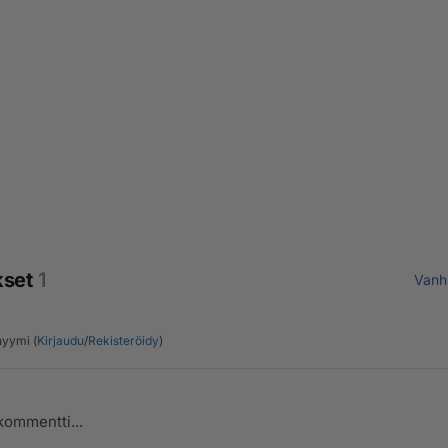
kset
1
Vanh
yymi (
Kirjaudu
/
Rekisteröidy
)