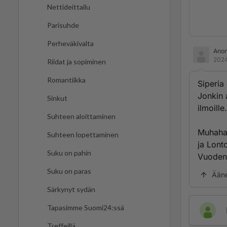
Nettideittailu
Parisuhde
Perheväkivalta
Ano
2024
Riidat ja sopiminen
Romantiikka
Siperia
Jonkin 
Sinkut
ilmoille.
Suhteen aloittaminen
Muhahah
Suhteen lopettaminen
ja Lont
Suku on pahin
Vuoden 
Suku on paras
Ään
Särkynyt sydän
Tapasimme Suomi24:ssä
Treffeillä