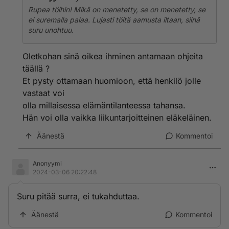
Rupea töihin! Mikä on menetetty, se on menetetty, se
ei suremalla palaa. Lujasti töitä aamusta iltaan, siinä
suru unohtuu.
Oletkohan sinä oikea ihminen antamaan ohjeita
täällä ?
Et pysty ottamaan huomioon, että henkilö jolle
vastaat voi
olla millaisessa elämäntilanteessa tahansa.
Hän voi olla vaikka liikuntarjoitteinen eläkeläinen.
Äänestä
Kommentoi
Anonyymi
2024-03-06 20:22:48
Suru pitää surra, ei tukahduttaa.
Äänestä
Kommentoi