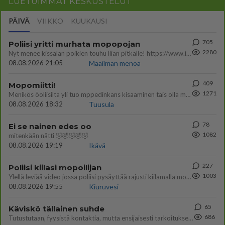
LUETUIMMAT KESKUSTELUT
PÄIVÄ
VIIKKO
KUUKAUSI
705
Poliisi yritti murhata mopopojan
2280
Nyt menee kissalan poikien touhu liian pitkälle! https://www.is.fi/kotimaa/art-2000012193221.html Karu video mopomiiti
08.08.2026 21:05
Maailman menoa
409
Mopomiitti!
1271
Menikös öoliisilta yli tuo mppedinkans kisaaminen tais olla melkoinen riski vahigoittaa tarpeettomasti jopa kuolla tuoss
08.08.2026 18:32
Tuusula
78
Ei se nainen edes oo
1082
mitenkään nätti 🤣🤣🤣🤣🤣
08.08.2026 19:19
Ikävä
227
Poliisi kiilasi mopoilijan
1003
Ylellä leviää video jossa poliisi pysäyttää rajusti kiilamalla mopo pojan. Toivottavasti poliisi ottaa tuosta mallia myö
08.08.2026 19:55
Kiuruvesi
65
Käviskö tällainen suhde
686
Tutustutaan, fyysistä kontaktia, mutta ensijaisesti tarkoituksena ei ole aloittaa mitään virallista tai rikkoa mitään? E