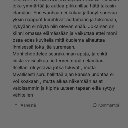
joka ymmärtää ja auttaa pikkuhiljaa hätä takasin
elämään. Ennevanhaan ei kukaa jättänyt surevaa
yksin naapurit kiiruhtivat auttamaan ja tukemaan,
nykyään ei näytä niin olevan enää. Jokainen on
kiinni omassa elämässään ja vaikuttaa ettei moni
osaa edes kuvitella mitä kuolema aiheuttaa
ihmisessä joka jää suremaan.
Moni ehdottelee seurakunnan apuja, ja ehkä
niistä voisi alkaa tie terveempään elämään.
Itselläni oli ystäviä jotka tukivat , mutta
tavallisesti suru hellittää ajan kanssa unohtaa ei
voi koskaan , mutta alkaa näkemään asiat
valoisammin ja kipinä uuteen tapaan elää syttyy
vähitellen
Äänestä
Kommentoi