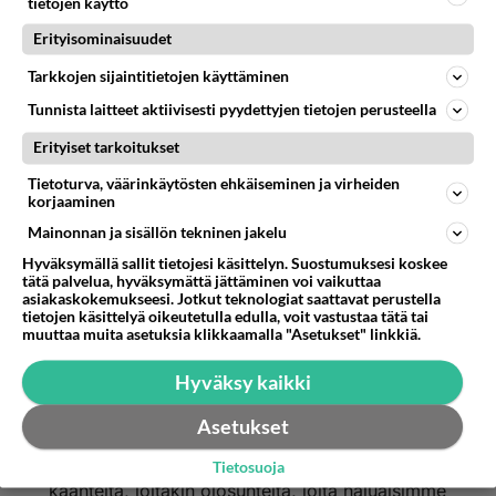
tietojen käyttö
esta-filosofiasta-kiinnostuneille
Hyvässä liitossa puolisot tukevat toinen toisiaan
Erityisominaisuudet
eivätkä yritä rajoittaa toistensa tekemisiä.
https://keskustelu.suomi24.fi/t/18273516/ihmisen
Harrastukset voivat olla yhteisiäkin.
Tarkkojen sijaintitietojen käyttäminen
-metafyysinen-rakenne
Tunnista laitteet aktiivisesti pyydettyjen tietojen perusteella
Me kaikki tunnemme ihmisen anatomian, mutta
entä metafyysinen rakenne?
Erityiset tarkoitukset
Tietoturva, väärinkäytösten ehkäiseminen ja virheiden
https://keskustelu.suomi24.fi/t/18274310/ihmisen
korjaaminen
-metafyysinen-rakenne--osa-2
Mainonnan ja sisällön tekninen jakelu
Toinen esimerkki. Tehdäkseni asian niin selväksi.
Hyväksymällä sallit tietojesi käsittelyn. Suostumuksesi koskee
Vertauskuvallisesti keho on auto. Sielu tämän
tätä palvelua, hyväksymättä jättäminen voi vaikuttaa
asiakaskokemukseesi. Jotkut teknologiat saattavat perustella
hienojakoisen kehon kuoressa on tämän auton
tietojen käsittelyä oikeutetulla edulla, voit vastustaa tätä tai
matkustaja. Jää vielä selvittämättä, kuka on
muuttaa muita asetuksia klikkaamalla "Asetukset" linkkiä.
tämän monimutkaisen koneen kuljettaja?
Hyväksy kaikki
Ilmeisesti ei sielu. Sillä jos me olisimme tämän
kehon kuljettaja, kaikki tapahtuisi elämässämme
Asetukset
täysin niin kuin olemme suunnitelleet. Ja niin ei
aina tapahdu. Se tarkoittaa joitakin kohtalon
Tietosuoja
käänteitä, joitakin olosuhteita, joita haluaisimme