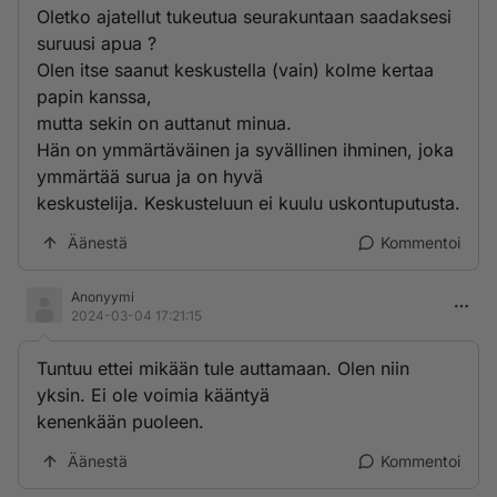
Oletko ajatellut tukeutua seurakuntaan saadaksesi
suruusi apua ?
Olen itse saanut keskustella (vain) kolme kertaa
papin kanssa,
mutta sekin on auttanut minua.
Hän on ymmärtäväinen ja syvällinen ihminen, joka
ymmärtää surua ja on hyvä
keskustelija. Keskusteluun ei kuulu uskontuputusta.
Äänestä
Kommentoi
Anonyymi
2024-03-04 17:21:15
Tuntuu ettei mikään tule auttamaan. Olen niin
yksin. Ei ole voimia kääntyä
kenenkään puoleen.
Äänestä
Kommentoi