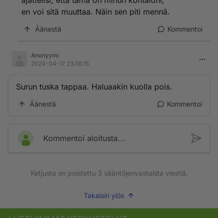
ajattelisi, että tämä on minun kohtaloni,
en voi sitä muuttaa. Näin sen piti mennä.
Äänestä
Kommentoi
Anonyymi
2024-04-17 23:56:15
Surun tuska tappaa. Haluaakin kuolla pois.
Äänestä
Kommentoi
Kommentoi aloitusta...
Ketjusta on poistettu
3
sääntöjenvastaista viestiä.
Takaisin ylös