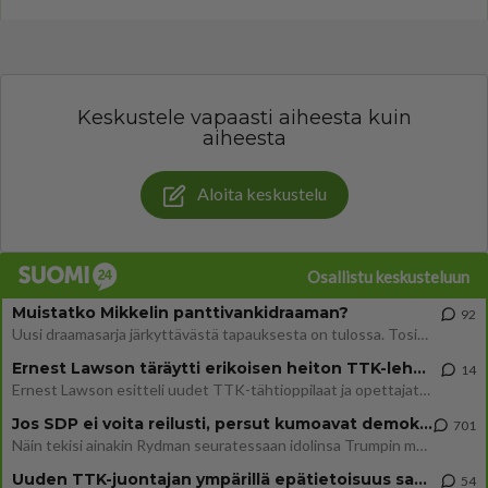
Keskustele vapaasti aiheesta kuin
aiheesta
Aloita keskustelu
Osallistu keskusteluun
Muistatko Mikkelin panttivankidraaman?
92
Uusi draamasarja järkyttävästä tapauksesta on tulossa. Tositapahtumiin perustuva sarja ammentaa vuoden 1986 Mikkelin pan
Ernest Lawson täräytti erikoisen heiton TTK-lehdistötilaisuudessa: " Onko tässä tarkoituksena...?"
14
Ernest Lawson esitteli uudet TTK-tähtioppilaat ja opettajat torstaina 6.8. lehdistölle. Tulevalla kaudella on yksi hausk
Jos SDP ei voita reilusti, persut kumoavat demokratian Suomesta
701
Näin tekisi ainakin Rydman seuratessaan idolinsa Trumpin mallia https://www.is.fi/politiikka/art-2000012187244.html
Uuden TTK-juontajan ympärillä epätietoisuus sakenee - Nyt MTV hämmentää soppaa
54