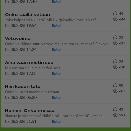
09.08.2026 17:40
Ikävä
46
Onko täällä ketään
644
Joka kaipaa M alkuista? Millä kirjaimella nimesi alkaa?
08.08.2026 19:54
Ikävä
33
Vetovoima
637
Onko välillänne suuri vetovoima ja miten se ilmenee? Onko siitä haittaa?
08.08.2026 14:24
Ikävä
34
Aina vaan mietin sua
618
Miksen saa sinua mielestäni pois
08.08.2026 17:08
Ikävä
88
Niin kauan tätä
607
Onko vuotesi menneet hukkaan
09.08.2026 06:20
Ikävä
43
Nainen. Onko meissä
591
Sinusta jotain samaa? Näköä tai luonteenpiirteitä? Utelias
07.08.2026 21:51
Ikävä