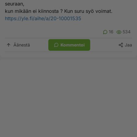
seuraan,
kun mikään ei kiinnosta ? Kun suru syö voimat.
https://yle.fi/aihe/a/20-10001535
16
534
Äänestä
Kommentoi
Jaa