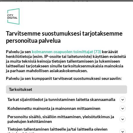
yksin, tekee mitä haluaa, vihdoin"
Miten niin "vihdoin" ?!
Hyvässä liitossa voi aina tehdä mitä haluaa.
Tarvitsemme suostumuksesi tarjotaksemme
Hyvässä liitossa puolisot tukevat toinen toisiaan
personoitua palvelua
eivätkä yritä rajoittaa toistensa tekemisiä.
Palvelu ja sen
kolmannen osapuolen toimittajat (73)
keräävät
Harrastukset voivat olla yhteisiäkin.
henkilötietoja (esim. IP-osoite tai laitetunniste) käyttäen evästeitä
ja muita teknisiä keinoja tietojen tallentamiseen ja lukemiseen
Äänestä
Kommentoi
laitteellasi tarjotakseen sinulle tarkoituksenmukaisia mainoksia
ja parhaan mahdollisen asiakaskokemuksen.
Palvelu ja sen kumppanit tarvitsevat suostumuksesi seuraaviin:
Anonyymi
2024-04-17 15:43:27
Tarkoitukset
Anonyymi
kirjoitti:
Tarkat sijaintitiedot ja tunnistaminen laitetta skannaamalla
"Moni muu elää onnellisena ja riippumattomana yksin,
Kohdennettu mainonta ja mainonnan mittaaminen
tekee mitä haluaa, vihdoin"
Lue lisää
Personoitu sisältö, sisällön mittaaminen, yleisötutkimus ja
Miten niin "vihdoin" ?!
palvelujen kehittäminen
https://keskustelu.suomi24.fi/t/18368310/itamais
Tietojen tallentaminen laitteelle ja/tai laitteella olevien
Hyvässä liitossa voi aina tehdä mitä haluaa.