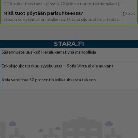
TTK tulee taas tänä syksynä. Ohjelman uudet tähtioppilaat julkistetaan torstaina 6. elokuuta klo 14 alkavassa lehdistö
Mitä tuot pöytään parisuhteessa?
498
Siinäpä se kysymys on otsikossa. Mitäpä siis tuot/toisit pöytään parisuhteessa? Oletko mies vai nainen? Koetko sen mitä
STARA.FI
Sääennuste uusiksi! Hellelukemat yhä mahdollisia
Erikoisjoukot jatkuu syyskuussa – Sofia Virta ei ole mukana
Kela varoittaa 50 prosentin leikkauksesta tukeen