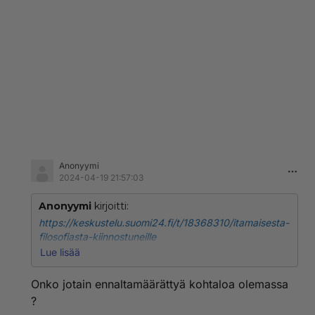
Anonyymi
2024-04-19 21:57:03
Anonyymi
kirjoitti:
https://keskustelu.suomi24.fi/t/18368310/itamaisesta-
filosofiasta-kiinnostuneille
Lue lisää
https://keskustelu.suomi24.fi/t/18273516/ihmisen-met
afyysinen-rakenne
Onko jotain ennaltamäärättyä kohtaloa olemassa
Me kaikki tunnemme ihmisen anatomian, mutta entä
?
metafyysinen rakenne?