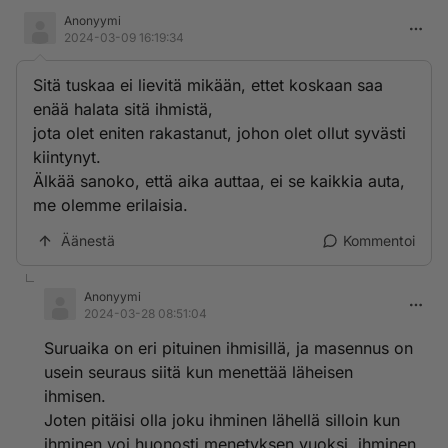
Anonyymi
2024-03-09 16:19:34
Sitä tuskaa ei lievitä mikään, ettet koskaan saa
enää halata sitä ihmistä,
jota olet eniten rakastanut, johon olet ollut syvästi
kiintynyt.
Älkää sanoko, että aika auttaa, ei se kaikkia auta,
me olemme erilaisia.
Äänestä
Kommentoi
Anonyymi
2024-03-28 08:51:04
Suruaika on eri pituinen ihmisillä, ja masennus on
usein seuraus siitä kun menettää läheisen
ihmisen.
Joten pitäisi olla joku ihminen lähellä silloin kun
ihminen voi huonosti menetyksen vuoksi, ihminen