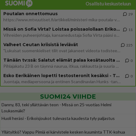
Osallistu keskusteluun
Poutalan onnettomuus
29
https://www.mtvuutiset.fi/artikkeli/ministeri-mika-poutala-vakavassa-onnettomuudessa/9375980 Kumma kun jutussa ei manit
Missä on Sofia Virta? Loistaa poissaolollaan Erikoisjoukot uudelta kaudelta
11
Vihreiden puheenjohtaja, kansanedustaja Sofia Virta pääsi otsikoihin, kun tieto hänen osallistumisestaan Erikoisjoukot-k
Valheet Ceutan kriisistä leviävät
225
"Lukuisat suomenkieliset tilit ovat jakaneet videota todisteena siitä, että siirtolaisjoukot aiheuttavat edelleen Ceutas
Tänään tv:ssä: Salatut elämät palaa kesätauolta - Tässä hieman juonipaljastuksia
0
Pihlajakatu 23 B on täynnä naurua, itkua, rakkautta ja suuria salaisuuksia. Suomalaisten yksi pitkäikäisimmistä draamas
Esko Eerikäinen lopetti testosteronit kesäksi - Tämä ikävä vaikutus iski heti
0
Juontaja, mediapersoona ja entinen Scandinavian Hunks -tanssija Esko Eerikäinen on tunnettu avoimuudestaan. Nyt Eerikäi
SUOMI24 VIIHDE
Danny, 83, teki yllättävän teon - Missä on 25-vuotias Helmi
Loukasmäki?
Huoli heräsi - Erikoisjoukot tulevasta kaudesta tyly paljastus
Yllätyitkö? Vappu Pimiä ei kärvistele kesken kuuminta TTK-kohua