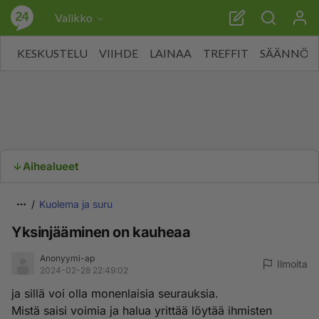
Valikko
KESKUSTELU
VIIHDE
LAINAA
TREFFIT
SÄÄNNÖT
Aihealueet
Kuolema ja suru
Yksinjääminen on kauheaa
Anonyymi-ap
Ilmoita
2024-02-28 22:49:02
ja sillä voi olla monenlaisia seurauksia.
Mistä saisi voimia ja halua yrittää löytää ihmisten