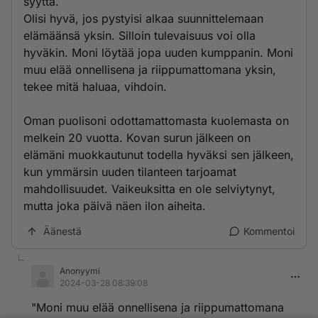
syyttä.
Olisi hyvä, jos pystyisi alkaa suunnittelemaan
elämäänsä yksin. Silloin tulevaisuus voi olla
hyväkin. Moni löytää jopa uuden kumppanin. Moni
muu elää onnellisena ja riippumattomana yksin,
tekee mitä haluaa, vihdoin.
Oman puolisoni odottamattomasta kuolemasta on
melkein 20 vuotta. Kovan surun jälkeen on
elämäni muokkautunut todella hyväksi sen jälkeen,
kun ymmärsin uuden tilanteen tarjoamat
mahdollisuudet. Vaikeuksitta en ole selviytynyt,
mutta joka päivä näen ilon aiheita.
Äänestä
Kommentoi
Anonyymi
2024-03-28 08:39:08
"Moni muu elää onnellisena ja riippumattomana