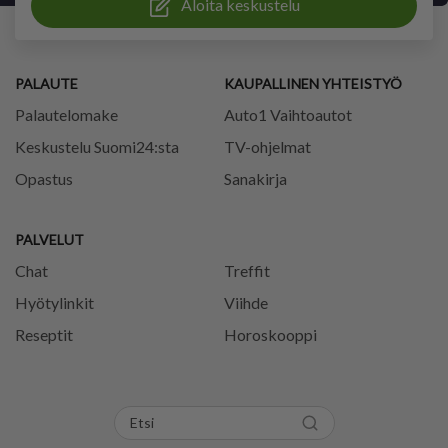
Aloita keskustelu
PALAUTE
KAUPALLINEN YHTEISTYÖ
Palautelomake
Auto1 Vaihtoautot
Keskustelu Suomi24:sta
TV-ohjelmat
Opastus
Sanakirja
PALVELUT
Chat
Treffit
Hyötylinkit
Viihde
Reseptit
Horoskooppi