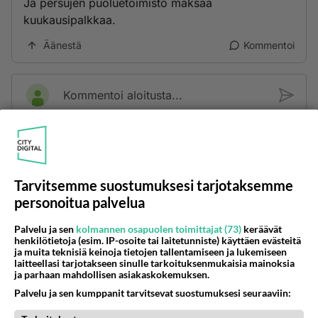
Ja persujen puoluetoimisto maksaa
kuukausipalkkaa.
Äänestä
Kommentoi
Kommentoi aloitusta...
Ketjusta on poistettu
2
sääntöjenvastaista viestiä.
Takaisin ylös
Tarvitsemme suostumuksesi tarjotaksemme
personoitua palvelua
LUETUIMMAT KESKUSTELUT
Palvelu ja sen
kolmannen osapuolen toimittajat (73)
keräävät
henkilötietoja (esim. IP-osoite tai laitetunniste) käyttäen evästeitä
PÄIVÄ
VIIKKO
KUUKAUSI
ja muita teknisiä keinoja tietojen tallentamiseen ja lukemiseen
laitteellasi tarjotakseen sinulle tarkoituksenmukaisia mainoksia
705
Poliisi yritti murhata mopopojan
ja parhaan mahdollisen asiakaskokemuksen.
2500
Nyt menee kissalan poikien touhu liian pitkälle! https://www.is.fi/kotimaa/art-2000012193221.html Karu video mopomiiti
Palvelu ja sen kumppanit tarvitsevat suostumuksesi seuraaviin:
08.08.2026 21:05
Maailman menoa