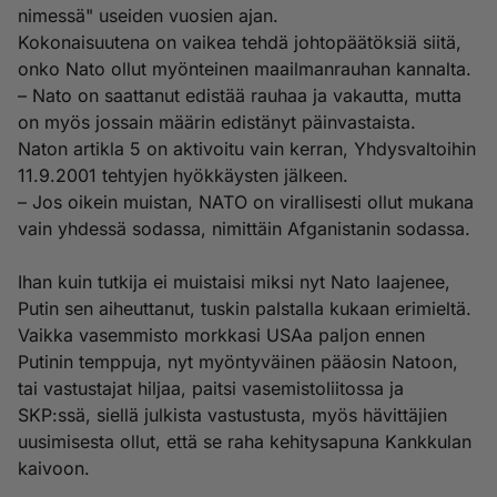
nimessä" useiden vuosien ajan.
Kokonaisuutena on vaikea tehdä johtopäätöksiä siitä,
onko Nato ollut myönteinen maailmanrauhan kannalta.
– Nato on saattanut edistää rauhaa ja vakautta, mutta
on myös jossain määrin edistänyt päinvastaista.
Naton artikla 5 on aktivoitu vain kerran, Yhdysvaltoihin
11.9.2001 tehtyjen hyökkäysten jälkeen.
– Jos oikein muistan, NATO on virallisesti ollut mukana
vain yhdessä sodassa, nimittäin Afganistanin sodassa.
Ihan kuin tutkija ei muistaisi miksi nyt Nato laajenee,
Putin sen aiheuttanut, tuskin palstalla kukaan erimieltä.
Vaikka vasemmisto morkkasi USAa paljon ennen
Putinin temppuja, nyt myöntyväinen pääosin Natoon,
tai vastustajat hiljaa, paitsi vasemistoliitossa ja
SKP:ssä, siellä julkista vastustusta, myös hävittäjien
uusimisesta ollut, että se raha kehitysapuna Kankkulan
kaivoon.