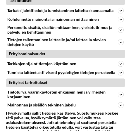
Tarkoitukset
461
Mopomiitti!
Tarkat sijaintitiedot ja tunnistaminen laitetta skannaamalla
1453
Menikös öoliisilta yli tuo mppedinkans kisaaminen tais olla melkoinen riski vahigoittaa tarpeettomasti jopa kuolla tuoss
08.08.2026 18:32
Tuusula
Kohdennettu mainonta ja mainonnan mittaaminen
Personoitu sisältö, sisällön mittaaminen, yleisötutkimus ja
83
Ei se nainen edes oo
palvelujen kehittäminen
1234
mitenkään nätti 🤣🤣🤣🤣🤣
Tietojen tallentaminen laitteelle ja/tai laitteella olevien
08.08.2026 19:19
Ikävä
tietojen käyttö
258
Poliisi kiilasi mopoilijan
Erityisominaisuudet
1140
Ylellä leviää video jossa poliisi pysäyttää rajusti kiilamalla mopo pojan. Toivottavasti poliisi ottaa tuosta mallia myö
Tarkkojen sijaintitietojen käyttäminen
08.08.2026 19:55
Kiuruvesi
Tunnista laitteet aktiivisesti pyydettyjen tietojen perusteella
57
Aina vaan mietin sua
Erityiset tarkoitukset
832
Miksen saa sinua mielestäni pois
08.08.2026 17:08
Ikävä
Tietoturva, väärinkäytösten ehkäiseminen ja virheiden
korjaaminen
65
Käviskö tällainen suhde
Mainonnan ja sisällön tekninen jakelu
736
Tutustutaan, fyysistä kontaktia, mutta ensijaisesti tarkoituksena ei ole aloittaa mitään virallista tai rikkoa mitään? E
09.08.2026 17:40
Ikävä
Hyväksymällä sallit tietojesi käsittelyn. Suostumuksesi koskee
tätä palvelua, hyväksymättä jättäminen voi vaikuttaa
asiakaskokemukseesi. Jotkut teknologiat saattavat perustella
33
Vetovoima
tietojen käsittelyä oikeutetulla edulla, voit vastustaa tätä tai
667