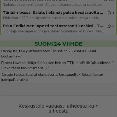
"Lukuisat suomenkieliset tilit ovat jakaneet videota todisteena siitä, että siirtolaisjoukot aiheuttavat edelleen Ceutas
Tänään tv:ssä: Salatut elämät palaa kesätauolta - Tässä hieman juonipaljastuksia
1
Pihlajakatu 23 B on täynnä naurua, itkua, rakkautta ja suuria salaisuuksia. Suomalaisten yksi pitkäikäisimmistä draamas
Esko Eerikäinen lopetti testosteronit kesäksi - Tämä ikävä vaikutus iski heti
0
Juontaja, mediapersoona ja entinen Scandinavian Hunks -tanssija Esko Eerikäinen on tunnettu avoimuudestaan. Nyt Eerikäi
SUOMI24 VIIHDE
Danny, 83, teki yllättävän teon - Missä on 25-vuotias Helmi
Loukasmäki?
Ernest Lawson täräytti erikoisen heiton TTK-lehdistötilaisuudessa: "
Onko tässä tarkoituksena...?"
Tänään tv:ssä: Salatut elämät palaa kesätauolta - Tässä hieman
juonipaljastuksia
Keskustele vapaasti aiheesta kuin
aiheesta