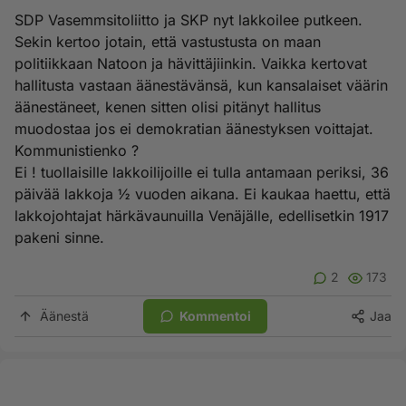
SDP Vasemmsitoliitto ja SKP nyt lakkoilee putkeen.
Sekin kertoo jotain, että vastustusta on maan
politiikkaan Natoon ja hävittäjiinkin. Vaikka kertovat
hallitusta vastaan äänestävänsä, kun kansalaiset väärin
äänestäneet, kenen sitten olisi pitänyt hallitus
muodostaa jos ei demokratian äänestyksen voittajat.
Kommunistienko ?
Ei ! tuollaisille lakkoilijoille ei tulla antamaan periksi, 36
päivää lakkoja ½ vuoden aikana. Ei kaukaa haettu, että
lakkojohtajat härkävaunuilla Venäjälle, edellisetkin 1917
pakeni sinne.
2
173
Äänestä
Kommentoi
Jaa