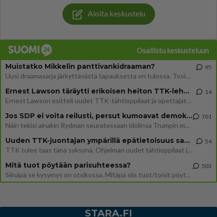
Aloita keskustelu
Osallistu keskusteluun
Muistatko Mikkelin panttivankidraaman?
95
Uusi draamasarja järkyttävästä tapauksesta on tulossa. Tositapahtumiin perustuva sarja ammentaa vuoden 1986 Mikkelin pan
Ernest Lawson täräytti erikoisen heiton TTK-lehdistötilaisuudessa: " Onko tässä tarkoituksena...?"
14
Ernest Lawson esitteli uudet TTK-tähtioppilaat ja opettajat torstaina 6.8. lehdistölle. Tulevalla kaudella on yksi hausk
Jos SDP ei voita reilusti, persut kumoavat demokratian Suomesta
701
Näin tekisi ainakin Rydman seuratessaan idolinsa Trumpin mallia https://www.is.fi/politiikka/art-2000012187244.html
Uuden TTK-juontajan ympärillä epätietoisuus sakenee - Nyt MTV hämmentää soppaa
54
TTK tulee taas tänä syksynä. Ohjelman uudet tähtioppilaat julkistetaan torstaina 6. elokuuta klo 14 alkavassa lehdistö
Mitä tuot pöytään parisuhteessa?
503
Siinäpä se kysymys on otsikossa. Mitäpä siis tuot/toisit pöytään parisuhteessa? Oletko mies vai nainen? Koetko sen mitä
STARA.FI