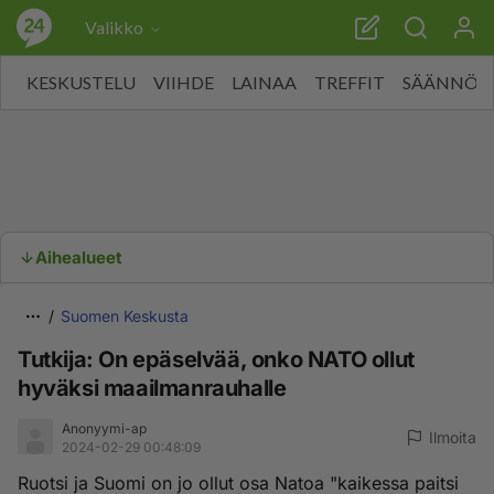
Valikko
KESKUSTELU
VIIHDE
LAINAA
TREFFIT
SÄÄNNÖT
Aihealueet
Suomen Keskusta
Tutkija: On epäselvää, onko NATO ollut
hyväksi maailmanrauhalle
Anonyymi-ap
Ilmoita
2024-02-29 00:48:09
Ruotsi ja Suomi on jo ollut osa Natoa "kaikessa paitsi