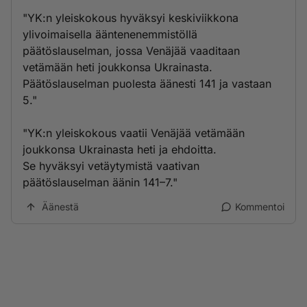
"YK:n yleiskokous hyväksyi keskiviikkona
ylivoimaisella ääntenenemmistöllä
päätöslauselman, jossa Venäjää vaaditaan
vetämään heti joukkonsa Ukrainasta.
Päätöslauselman puolesta äänesti 141 ja vastaan
5."
"YK:n yleiskokous vaatii Venäjää vetämään
joukkonsa Ukrainasta heti ja ehdoitta.
Se hyväksyi vetäytymistä vaativan
päätöslauselman äänin 141–7."
Äänestä
Kommentoi