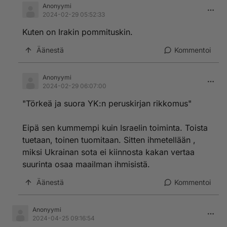
Anonyymi
2024-02-29 05:52:33
Kuten on Irakin pommituskin.
Äänestä
Kommentoi
Anonyymi
2024-02-29 06:07:00
"Törkeä ja suora YK:n peruskirjan rikkomus"
Eipä sen kummempi kuin Israelin toiminta. Toista
tuetaan, toinen tuomitaan. Sitten ihmetellään ,
miksi Ukrainan sota ei kiinnosta kakan vertaa
suurinta osaa maailman ihmisistä.
Äänestä
Kommentoi
Anonyymi
2024-04-25 09:16:54