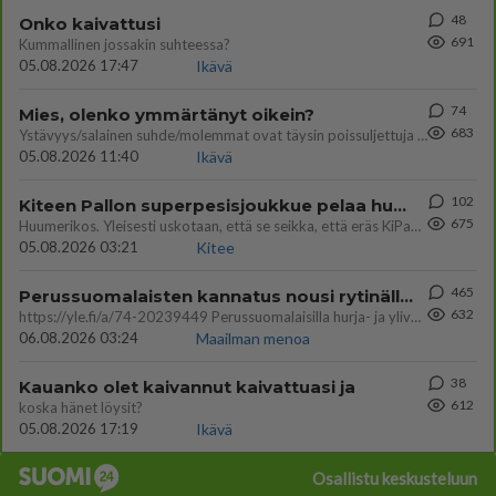
48
Onko kaivattusi
691
Kummallinen jossakin suhteessa?
05.08.2026 17:47
Ikävä
74
Mies, olenko ymmärtänyt oikein?
683
Ystävyys/salainen suhde/molemmat ovat täysin poissuljettuja asioita? Nainen
05.08.2026 11:40
Ikävä
102
Kiteen Pallon superpesisjoukkue pelaa huumeiden vaikutuksen alaisena
675
Huumerikos. Yleisesti uskotaan, että se seikka, että eräs KiPan pelaaja kärähtää huumeista, on vain jäävuoren huippu. M
05.08.2026 03:21
Kitee
465
Perussuomalaisten kannatus nousi rytinällä Ylen tänään julkaisemassa tuoreimmassa gallup-kyselyssä.
632
https://yle.fi/a/74-20239449 Perussuomalaisilla hurja- ja ylivoimaisesti suurin nousu tässä uudessa Ylen gallupissa. Kyl
06.08.2026 03:24
Maailman menoa
38
Kauanko olet kaivannut kaivattuasi ja
612
koska hänet löysit?
05.08.2026 17:19
Ikävä
Osallistu keskusteluun