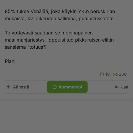
85% tukee Venäjää, joka käykin YK:n peruskirjan
mukaista, kv. oikeuden sallimaa, puolustussotaa!
Toivottavasti saadaan se moninapainen
maailmanjärjestys, loppuisi tuo pikkuruisen eliitin
sanelema "totuus"!
Pian!
18
260
Äänestä
Kommentoi
Jaa