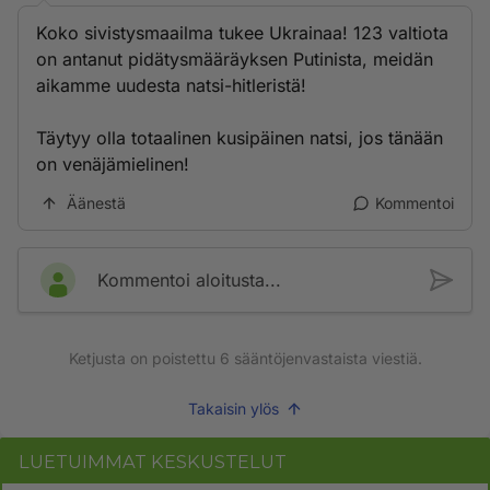
Koko sivistysmaailma tukee Ukrainaa! 123 valtiota
on antanut pidätysmääräyksen Putinista, meidän
aikamme uudesta natsi-hitleristä!
Täytyy olla totaalinen kusipäinen natsi, jos tänään
on venäjämielinen!
Äänestä
Kommentoi
Kommentoi aloitusta...
Ketjusta on poistettu
6
sääntöjenvastaista viestiä.
Takaisin ylös
LUETUIMMAT KESKUSTELUT