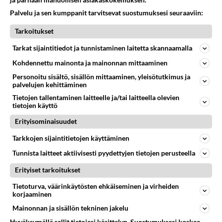
Nicaragua sekä pari pientä afrikkalaista diktatuuria
Kyse olikin siitä, ketkä äänestivät Venäjää
Palvelu ja sen kumppanit tarvitsevat suostumuksesi seuraaviin:
(Mali ja Eritrea).
vastaan. Enemmistö ei niin tehnyt. Melkoinen osa
Tarkoitukset
ihmisistä ei halua sekaantua jauhonaamojen
Toki suuriväkiset maat Kiina ja Intia äänestivät tyhjää.
keskinäisiin sotiin jossain heistä kaukana
Tarkat sijaintitiedot ja tunnistaminen laitetta skannaamalla
olevassa Euroopassa. Saivat tarpeekseen kun
Kohdennettu mainonta ja mainonnan mittaaminen
toisessa maailmansodassa niiden oli pakko
Personoitu sisältö, sisällön mittaaminen, yleisötutkimus ja
osallistua ollessaan alistettuja "vapaille"
palvelujen kehittäminen
länsimaille.
Tietojen tallentaminen laitteelle ja/tai laitteella olevien
tietojen käyttö
Äänestä
Kommentoi
Erityisominaisuudet
Anonyymi
Tarkkojen sijaintitietojen käyttäminen
2024-02-29 02:47:03
Tunnista laitteet aktiivisesti pyydettyjen tietojen perusteella
Kun saadaan venäjä luhistumaan niin sen jälkeen
Erityiset tarkoitukset
sortuu omaan tyhmyyteensä niin afrikan valtiot
Tietoturva, väärinkäytösten ehkäiseminen ja virheiden
kuin Iran, Pohjois-korea ja venetzuela .
korjaaminen
Mainonnan ja sisällön tekninen jakelu
Äänestä
Kommentoi
Hyväksymällä sallit tietojesi käsittelyn. Suostumuksesi koskee