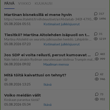
PÄIVÄ
VIIKKO
KUUKAUSI
317
Martinan bisneksillä ei mene hyvin
1496
https://www.iltalehti.fi/viihdeuutiset/a/c46da6ab-340f-4790-aaa7-0865eed2336 Yrityksen konkurssihakemus on tullut kärä
05.08.2026 05:51
Kotimaiset julkkisjuorut
31
Tiesitkö? Martina Aitolehden isäpuoli on tämä suosittu laulaja
1219
Martina Aitolehti on seurattu julkisuuden henkilö. Lähipiiriin mahtuu muitakin tunnettuja henkilöitä. Tiesitkö, että Ma
05.08.2026 07:23
Kotimaiset julkkisjuorut
465
Jos SDP ei voita reilusti, persut kumoavat demokratian Suomesta
999
Näin tekisi ainakin Rydman seuratessaan idolinsa Trumpin mallia https://www.is.fi/politiikka/art-2000012187244.html
06.08.2026 09:02
Maailman menoa
62
Mitä töitä kaivattusi on tehnyt?
946
😅
05.08.2026 13:25
Ikävä
73
Voiko meidän välit
932
Koskaan parantua tästä?
05.08.2026 05:34
Ikävä