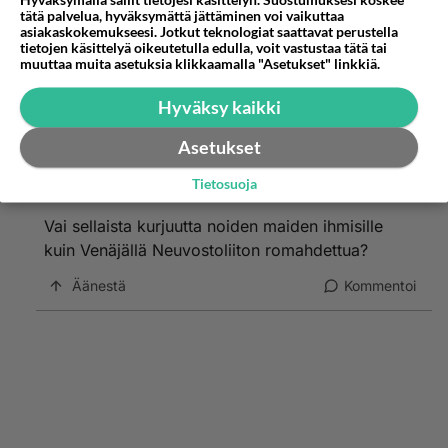
tätä palvelua, hyväksymättä jättäminen voi vaikuttaa
Anonyymi
asiakaskokemukseesi. Jotkut teknologiat saattavat perustella
tietojen käsittelyä oikeutetulla edulla, voit vastustaa tätä tai
2024-02-29 06:05:16
muuttaa muita asetuksia klikkaamalla "Asetukset" linkkiä.
Mitä hyvää niiden luhistumisesta seuraa?
Neuvostoliiton luhistumisesta seurasi nykyisen
Hyväksy kaikki
Venäjän synty. Heikompi, mutta Neuvostoliittoa
Asetukset
aggressiivisempi valtio. Toivotko saman
tapahtuvan muuallakin?
Tietosuoja
Vai sellaista kurjuutta noiden maiden ihmisille
kuin Venäjällä Neuvostoliiton romahdettua?
Äänestä
Kommentoi