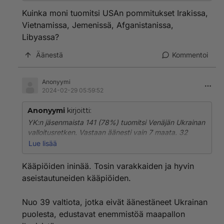
https://x.com/UN_News_Centre/status/16288580930
Kuinka moni tuomitsi USAn pommitukset Irakissa,
72224256?s=20
Vietnamissa, Jemenissä, Afganistanissa,
Libyassa?
Äänestä
Kommentoi
Anonyymi
2024-02-29 05:59:52
Anonyymi
kirjoitti:
YK:n jäsenmaista 141 (78%) tuomitsi Venäjän Ukrainan
valloitusretken. Vastaan äänesti vain 7 maata. 32
maata äänesti tyhjää.
Lue lisää
https://x.com/UN_News_Centre/status/16288580930
Kääpiöiden ininää. Tosin varakkaiden ja hyvin
72224256?s=20
aseistautuneiden kääpiöiden.
Nuo 39 valtiota, jotka eivät äänestäneet Ukrainan
puolesta, edustavat enemmistöä maapallon