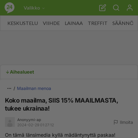
Valikko
KESKUSTELU
VIIHDE
LAINAA
TREFFIT
SÄÄNNÖT
Aihealueet
Maailman menoa
Koko maailma, SIIS 15% MAAILMASTA,
tukee ukrainaa!
Anonyymi-ap
Ilmoita
2024-02-29 01:27:12
On tämä länsimedia kyllä mädäntynyttä paskaa!