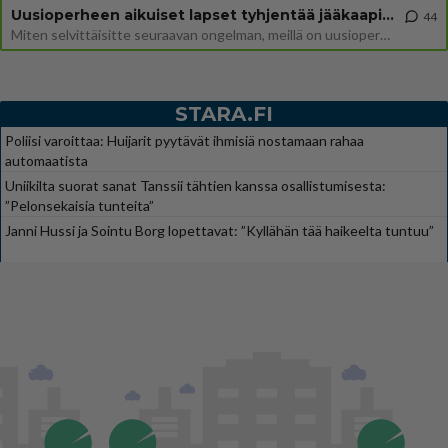
Uusioperheen aikuiset lapset tyhjentää jääkaapin käydessään
44
Miten selvittäisitte seuraavan ongelman, meillä on uusioperhe, minulla teini-ikäiset lapset ja puolisolla aikuiset, jotk
STARA.FI
Poliisi varoittaa: Huijarit pyytävät ihmisiä nostamaan rahaa
automaatista
Uniikilta suorat sanat Tanssii tähtien kanssa osallistumisesta:
”Pelonsekaisia tunteita”
Janni Hussi ja Sointu Borg lopettavat: ”Kyllähän tää haikeelta tuntuu”