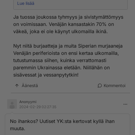
Lue lisää
Nuo 39 valtiota, jotka eivät äänestäneet Ukrainan
puolesta, edustavat enemmistöä maapallon ihmisistä.
Ja tuossa joukossa tyhmyys ja sivistymättömyys
on voimissaan. Venäjän kansastakin 70% on
väkeä, joka ei ole käynyt ulkomailla ikinä.
Nyt niitä burjaatteja ja muita Siperian murjaaneja
Venäjän periferioista on ensi kertaa ulkomailla,
tutustumassa siihen, kuinka verrattomasti
paremmin Ukrainassa eletään. Niillähän on
sisävessat ja vessanpytytkin!
Äänestä
Kommentoi
Anonyymi
2024-02-29 02:27:35
No ihankos? Uutiset YK:sta kertovat kyllä ihan
muuta.