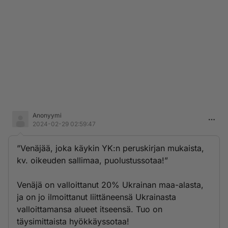
Anonyymi
2024-02-29 02:59:47
”Venäjää, joka käykin YK:n peruskirjan mukaista,
kv. oikeuden sallimaa, puolustussotaa!”
Venäjä on valloittanut 20% Ukrainan maa-alasta,
ja on jo ilmoittanut liittäneensä Ukrainasta
valloittamansa alueet itseensä. Tuo on
täysimittaista hyökkäyssotaa!