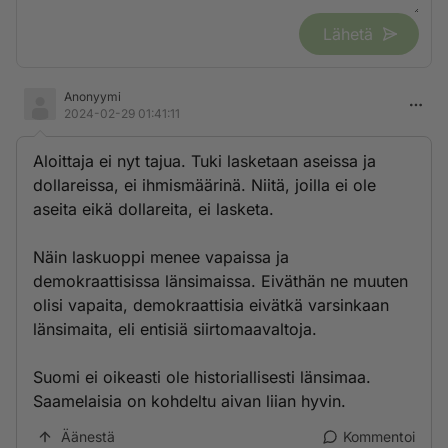
Lähetä
Anonyymi
2024-02-29 01:41:11
Aloittaja ei nyt tajua. Tuki lasketaan aseissa ja
dollareissa, ei ihmismäärinä. Niitä, joilla ei ole
aseita eikä dollareita, ei lasketa.
Näin laskuoppi menee vapaissa ja
demokraattisissa länsimaissa. Eiväthän ne muuten
olisi vapaita, demokraattisia eivätkä varsinkaan
länsimaita, eli entisiä siirtomaavaltoja.
Suomi ei oikeasti ole historiallisesti länsimaa.
Saamelaisia on kohdeltu aivan liian hyvin.
Äänestä
Kommentoi