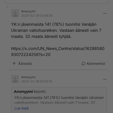
Anonyymi
2024-02-29 03:06:35
YK:n jäsenmaista 141 (78%) tuomitsi Venäjän
Ukrainan valloitusretken. Vastaan äänesti vain 7
maata. 32 maata äänesti tyhjää.
https://x.com/UN_News_Centre/status/16288580
93072224256?s=20
Äänestä
Kommentoi
Anonyymi
2024-02-29 05:50:10
Anonyymi
kirjoitti:
YK:n jäsenmaista 141 (78%) tuomitsi Venäjän Ukrainan
valloitusretken. Vastaan äänesti vain 7 maata. 32
maata äänesti tyhjää.
Lue lisää