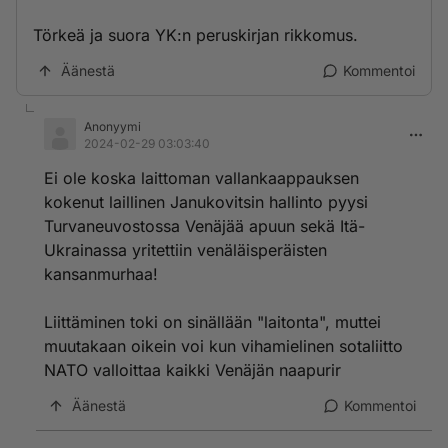
Törkeä ja suora YK:n peruskirjan rikkomus.
Äänestä
Kommentoi
Anonyymi
2024-02-29 03:03:40
Ei ole koska laittoman vallankaappauksen
kokenut laillinen Janukovitsin hallinto pyysi
Turvaneuvostossa Venäjää apuun sekä Itä-
Ukrainassa yritettiin venäläisperäisten
kansanmurhaa!
Liittäminen toki on sinällään "laitonta", muttei
muutakaan oikein voi kun vihamielinen sotaliitto
NATO valloittaa kaikki Venäjän naapurir
Äänestä
Kommentoi