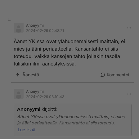
Anonyymi
2024-02-29 02:43:21
Äänet YK:ssa ovat ylähuonemaisesti maittain, ei
mies ja ääni periaatteella. Kansantahto ei siis
toteudu, vaikka kansojen tahto jollakin tasolla
tulisikin ilmi äänestyksissä.
Äänestä
Kommentoi
Anonyymi
2024-02-29 03:10:43
Anonyymi
kirjoitti:
Äänet YK:ssa ovat ylähuonemaisesti maittain, ei mies
ja ääni periaatteella. Kansantahto ei siis toteudu,
vaikka kansojen tahto jollakin tasolla tulisikin ilmi
Lue lisää
äänestyksissä.