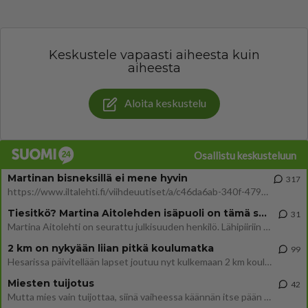
Keskustele vapaasti aiheesta kuin
aiheesta
Aloita keskustelu
Osallistu keskusteluun
Martinan bisneksillä ei mene hyvin
317
https://www.iltalehti.fi/viihdeuutiset/a/c46da6ab-340f-4790-aaa7-0865eed2336 Yrityksen konkurssihakemus on tullut kärä
Tiesitkö? Martina Aitolehden isäpuoli on tämä suosittu laulaja
31
Martina Aitolehti on seurattu julkisuuden henkilö. Lähipiiriin mahtuu muitakin tunnettuja henkilöitä. Tiesitkö, että Ma
2 km on nykyään liian pitkä koulumatka
99
Hesarissa päivitellään lapset joutuu nyt kulkemaan 2 km kouluun jösses. Ruostefillarilla tuo matka menee vaikka miten äk
Miesten tuijotus
42
Mutta mies vain tuijottaa, siinä vaiheessa käännän itse pään pois. Mikä juttu? Yleensä jos joku tuijottaa tai katsoo, hä