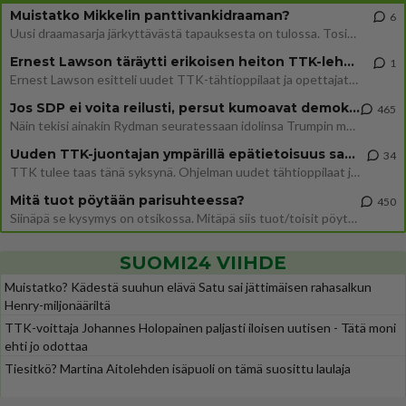
Muistatko Mikkelin panttivankidraaman?
6
Uusi draamasarja järkyttävästä tapauksesta on tulossa. Tositapahtumiin perustuva sarja ammentaa vuoden 1986 Mikkelin pan
Ernest Lawson täräytti erikoisen heiton TTK-lehdistötilaisuudessa: " Onko tässä tarkoituksena...?"
1
Ernest Lawson esitteli uudet TTK-tähtioppilaat ja opettajat torstaina 6.8. lehdistölle. Tulevalla kaudella on yksi hausk
Jos SDP ei voita reilusti, persut kumoavat demokratian Suomesta
465
Näin tekisi ainakin Rydman seuratessaan idolinsa Trumpin mallia https://www.is.fi/politiikka/art-2000012187244.html
Uuden TTK-juontajan ympärillä epätietoisuus sakenee - Nyt MTV hämmentää soppaa
34
TTK tulee taas tänä syksynä. Ohjelman uudet tähtioppilaat julkistetaan torstaina 6. elokuuta klo 14 alkavassa lehdistö
Mitä tuot pöytään parisuhteessa?
450
Siinäpä se kysymys on otsikossa. Mitäpä siis tuot/toisit pöytään parisuhteessa? Oletko mies vai nainen? Koetko sen mitä
SUOMI24 VIIHDE
Muistatko? Kädestä suuhun elävä Satu sai jättimäisen rahasalkun
Henry-miljonääriltä
TTK-voittaja Johannes Holopainen paljasti iloisen uutisen - Tätä moni
ehti jo odottaa
Tiesitkö? Martina Aitolehden isäpuoli on tämä suosittu laulaja