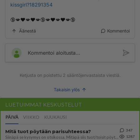
kissgirl?18291354
🔞💋❤️💋❤️💋🔞💋❤️💋❤️💋🔞
Äänestä
Kommentoi
Kommentoi aloitusta...
Ketjusta on poistettu
2
sääntöjenvastaista viestiä.
Takaisin ylös
LUETUIMMAT KESKUSTELUT
PÄIVÄ
VIIKKO
KUUKAUSI
347
Mitä tuot pöytään parisuhteessa?
1287
Siinäpä se kysymys on otsikossa. Mitäpä siis tuot/toisit pöytään parisuhteessa? Oletko mies vai nainen? Koetko sen mitä