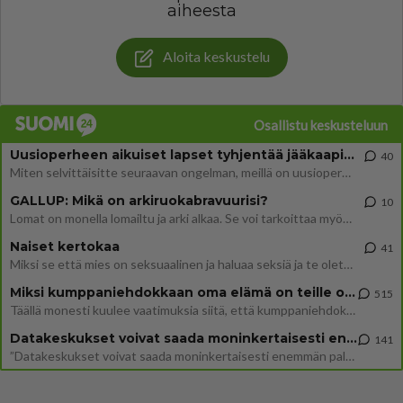
aiheesta
Aloita keskustelu
Osallistu keskusteluun
Uusioperheen aikuiset lapset tyhjentää jääkaapin käydessään
40
Miten selvittäisitte seuraavan ongelman, meillä on uusioperhe, minulla teini-ikäiset lapset ja puolisolla aikuiset, jotk
GALLUP: Mikä on arkiruokabravuurisi?
10
Lomat on monella lomailtu ja arki alkaa. Se voi tarkoittaa myös sitä, että grillailut on grillattu ja palataan arjen ruo
Naiset kertokaa
41
Miksi se että mies on seksuaalinen ja haluaa seksiä ja te olette hänen mielestänne haluttava on vastenmielistä? Mikä sii
Miksi kumppaniehdokkaan oma elämä on teille ongelma?
515
Täällä monesti kuulee vaatimuksia siitä, että kumppaniehdokkaalla ei saisi olla lemmikkejä, lapsia, kavereita, eksiä, su
Datakeskukset voivat saada moninkertaisesti enemmän palautuksia kuin mitä ne maksavat veroja
141
”Datakeskukset voivat saada moninkertaisesti enemmän palautuksia kuin mitä ne maksavat veroja”, sanoo professori Jussi K