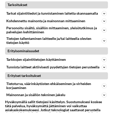
59
Miia Heikkinen avautui !
Tarkoitukset
616
Olipa hyvä kirjoitus, kiitos. Ongelmat mitkä nostat esille on todellisia ja tämä ylimielisyys totta ja se näkyy kaikessa
Tarkat sijaintitiedot ja tunnistaminen laitetta skannaamalla
04.08.2026 04:27
Judo
Kohdennettu mainonta ja mainonnan mittaaminen
26
Tiesitkö? Martina Aitolehden isäpuoli on tämä suosittu laulaja
Personoitu sisältö, sisällön mittaaminen, yleisötutkimus ja
611
Martina Aitolehti on seurattu julkisuuden henkilö. Lähipiiriin mahtuu muitakin tunnettuja henkilöitä. Tiesitkö, että Ma
palvelujen kehittäminen
05.08.2026 07:23
Kotimaiset julkkisjuorut
Tietojen tallentaminen laitteelle ja/tai laitteella olevien
tietojen käyttö
57
Mitä töitä kaivattusi on tehnyt?
608
😅
Erityisominaisuudet
05.08.2026 13:25
Ikävä
Tarkkojen sijaintitietojen käyttäminen
44
Voiko meidän välit
Tunnista laitteet aktiivisesti pyydettyjen tietojen perusteella
566
Koskaan parantua tästä?
Erityiset tarkoitukset
05.08.2026 05:34
Ikävä
Tietoturva, väärinkäytösten ehkäiseminen ja virheiden
Osallistu keskusteluun
korjaaminen
Mainonnan ja sisällön tekninen jakelu
Mitä tuot pöytään parisuhteessa?
347
Siinäpä se kysymys on otsikossa. Mitäpä siis tuot/toisit pöytään parisuhteessa? Oletko mies vai nainen? Koetko sen mitä
Hyväksymällä sallit tietojesi käsittelyn. Suostumuksesi koskee
tätä palvelua, hyväksymättä jättäminen voi vaikuttaa
Martinan bisneksillä ei mene hyvin
152
asiakaskokemukseesi. Jotkut teknologiat saattavat perustella