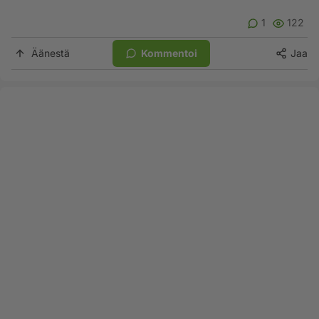
1
122
Äänestä
Kommentoi
Jaa