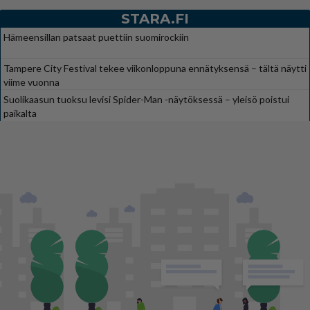
STARA.FI
Hämeensillan patsaat puettiin suomirockiin
Tampere City Festival tekee viikonloppuna ennätyksensä – tältä näytti
viime vuonna
Suolikaasun tuoksu levisi Spider-Man -näytöksessä – yleisö poistui
paikalta