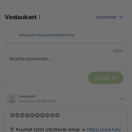
Vastaukset
1
Vanhimmat
Anonyymi (
Kirjaudu
/
Rekisteröidy
)
5000
Lähetä
Anonyymi
2024-04-25 09:03:24
😍😍😍😋😋😋😋😍😍😍
🍑 K­­­u­­­u­­m­­a­­t­­ ­t­y­­­t­­­ö­­t­­­ ­­o­­­d­­­o­­t­t­­­a­­v­­­­a­­­t­­­ ­­s­i­­­n­­u­­a­­­ ->
https://us4.fun/