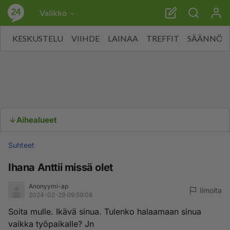
Valikko
KESKUSTELU
VIIHDE
LAINAA
TREFFIT
SÄÄNNÖT
Aihealueet
Suhteet
Ihana Anttii missä olet
Anonyymi-ap
Ilmoita
2024-02-29 09:59:08
Soita mulle. Ikävä sinua. Tulenko halaamaan sinua
vaikka työpaikalle? Jn