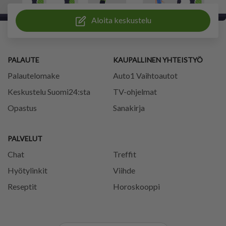
Aloita keskustelu
PALAUTE
KAUPALLINEN YHTEISTYÖ
Palautelomake
Auto1 Vaihtoautot
Keskustelu Suomi24:sta
TV-ohjelmat
Opastus
Sanakirja
PALVELUT
Chat
Treffit
Hyötylinkit
Viihde
Reseptit
Horoskooppi