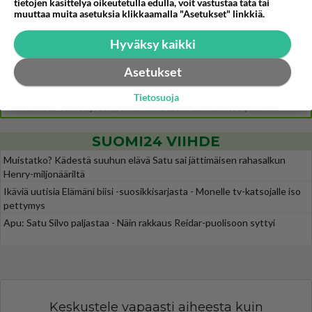
https://www.iltalehti.fi/viihdeuutiset/a/c46da6ab-340f-4790-aaa7-0865eed2336 Yrityksen konkurssihakemus on tullut kärä
tietojen käsittelyä oikeutetulla edulla, voit vastustaa tätä tai
muuttaa muita asetuksia klikkaamalla "Asetukset" linkkiä.
Tiesitkö? Martina Aitolehden isäpuoli on tämä suosittu laulaja
26
Martina Aitolehti on seurattu julkisuuden henkilö. Lähipiiriin mahtuu muitakin tunnettuja henkilöitä. Tiesitkö, että Ma
Hyväksy kaikki
2 km on nykyään liian pitkä koulumatka
55
Asetukset
Hesarissa päivitellään lapset joutuu nyt kulkemaan 2 km kouluun jösses. Ruostefillarilla tuo matka menee vaikka miten äk
Miesten tuijotus
40
Tietosuoja
Mutta mies vain tuijottaa, siinä vaiheessa käännän itse pään pois. Mikä juttu? Yleensä jos joku tuijottaa tai katsoo, hä
SUOMI24 VIIHDE
Muistatko? Kädestä suuhun elävä Satu sai jättimäisen rahasalkun
Henry-miljonääriltä
Ikäviä uutisia Elämäni biisi -suosikkisarjasta - Monelle tv-katsojalle iso
pettymys
Apu: Satu Silvo paljastaa - Näin rakkaus Reidar-puolisoon syttyi
Keskustele vapaasti aiheesta kuin