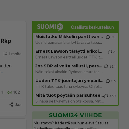
Osallistu keskusteluun
Muistatko Mikkelin panttivankidraaman?
53
a Rkp
Uusi draamasarja järkyttävästä tapauksesta on tulossa. Tositapahtumiin perustuva sarja ammentaa vuoden 1986 Mikkelin pan
Ernest Lawson täräytti erikoisen heiton TTK-lehdistötilaisuudessa: " Onko tässä tarkoituksena...?"
3
Ilmoita
Ernest Lawson esitteli uudet TTK-tähtioppilaat ja opettajat torstaina 6.8. lehdistölle. Tulevalla kaudella on yksi hausk
kauden
Jos SDP ei voita reilusti, persut kumoavat demokratian Suomesta
614
Näin tekisi ainakin Rydman seuratessaan idolinsa Trumpin mallia https://www.is.fi/politiikka/art-2000012187244.html
f-
Uuden TTK-juontajan ympärillä epätietoisuus sakenee - Nyt MTV hämmentää soppaa
36
TTK tulee taas tänä syksynä. Ohjelman uudet tähtioppilaat julkistetaan torstaina 6. elokuuta klo 14 alkavassa lehdistö
11
162
Mitä tuot pöytään parisuhteessa?
460
Siinäpä se kysymys on otsikossa. Mitäpä siis tuot/toisit pöytään parisuhteessa? Oletko mies vai nainen? Koetko sen mitä
Jaa
SUOMI24 VIIHDE
Muistatko? Kädestä suuhun elävä Satu sai
jättimäisen rahasalkun Henry-miljonääriltä