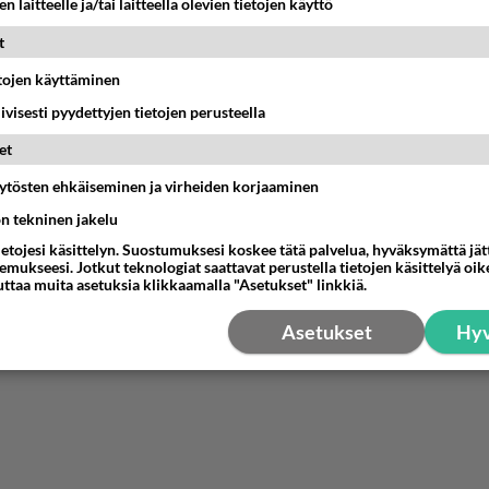
n laitteelle ja/tai laitteella olevien tietojen käyttö
Anonyymi
t
024-02-29 13:56:36
etojen käyttäminen
illista talouspolitiikkaa.
iivisesti pyydettyjen tietojen perusteella
nestä
K
et
äytösten ehkäiseminen ja virheiden korjaaminen
ön tekninen jakelu
ietojesi käsittelyn. Suostumuksesi koskee tätä palvelua, hyväksymättä jä
mukseesi. Jotkut teknologiat saattavat perustella tietojen käsittelyä oike
uttaa muita asetuksia klikkaamalla "Asetukset" linkkiä.
Asetukset
Hyv