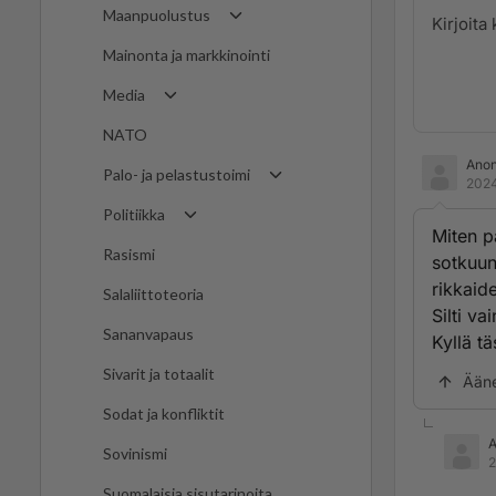
Maanpuolustus
Mainonta ja markkinointi
Media
NATO
Ano
Palo- ja pelastustoimi
2024
Politiikka
Miten p
Rasismi
sotkuun
rikkaid
Salaliittoteoria
Silti va
Sananvapaus
Kyllä t
Sivarit ja totaalit
Ään
Sodat ja konfliktit
Sovinismi
2
Suomalaisia sisutarinoita