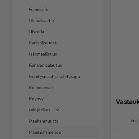
Feminismi
Globalisaatio
Historia
Ihmisoikeudet
Isänmaallisuus
Karjalan palautus
Kehitysmaat ja kehitysapu
Kommunismi
Köyhyys
Vastau
Laki ja rikos
Anon
Maahanmuutto
Maailman menoa