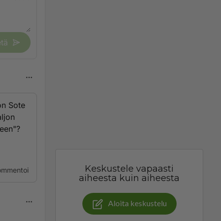
tä
on Sote
ljon
seen"?
Keskustele vapaasti
ommentoi
aiheesta kuin aiheesta
Aloita keskustelu