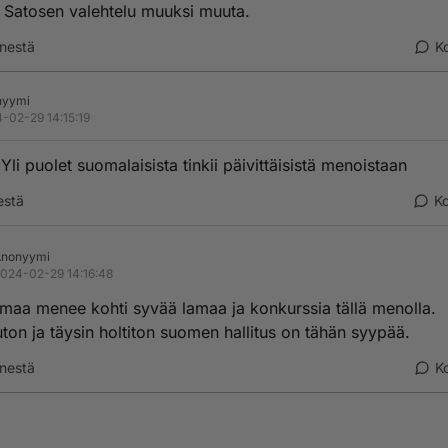
i Satosen valehtelu muuksi muuta.
nestä
K
nyymi
-02-29 14:15:19
Yli puolet suomalaisista tinkii päivittäisistä menoistaan
estä
K
Anonyymi
024-02-29 14:16:48
maa menee kohti syvää lamaa ja konkurssia tällä menolla.
ton ja täysin holtiton suomen hallitus on tähän syypää.
nestä
K