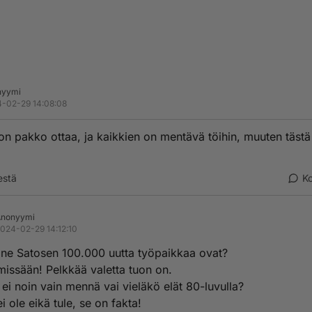
nyymi
-02-29 14:08:08
on pakko ottaa, ja kaikkien on mentävä töihin, muuten tästä
estä
K
Anonyymi
024-02-29 14:12:10
 ne Satosen 100.000 uutta työpaikkaa ovat?
missään! Pelkkää valetta tuon on.
 ei noin vain mennä vai vieläkö elät 80-luvulla?
ei ole eikä tule, se on fakta!