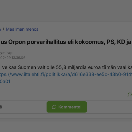
a
Maailman menoa
s Orpon porvarihallitus eli kokoomus, PS, KD j
ymi-ap
02-29 13:36:06
ää velkaa Suomen valtiolle 55,8 miljardia euroa tämän vaali
tps://www.iltalehti.fi/politiikka/a/d616e338-ee5c-43b0-914
0a01
ä
Kommentoi