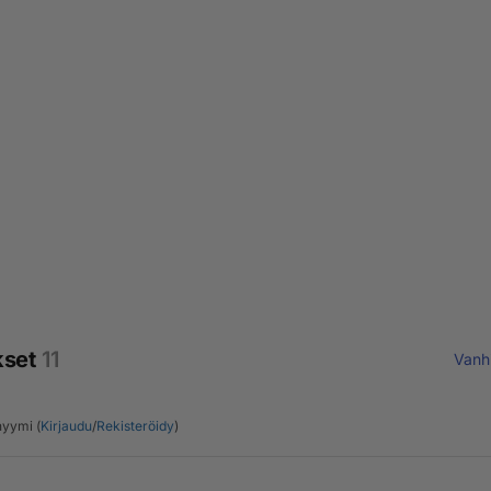
kset
11
Vanh
yymi (
Kirjaudu
/
Rekisteröidy
)