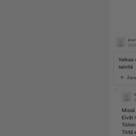
Ano
2024
Velkaa 
selvitä
Ään
2
Missä
Eivät 
Töihin
Töitä 