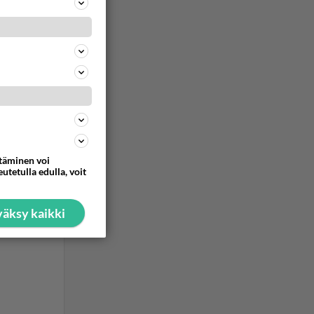
ommentoi
ttäminen voi
utetulla edulla, voit
äksy kaikki