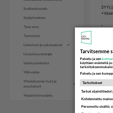
.
SYYLL
Susikeskustelu
+Vase
Syrjäytyminen
-
Tasa-arvo
Ää
Terrorismi
Uskonnot ja uskomukset
Tarvitsemme s
2
Uusiutuva energia
Palvelu ja sen
kolman
Ano
käyttäen evästeitä ja
Vanhustenhoito
tarkoituksenmukaisi
.
Ydinvoima
Palvelu ja sen kumpp
SYYLL
Yhteiskunnan tuet ja
Tarkoitukset
-
avustukset
Tarkat sijaintitiedo
Ympäristönsuojelu
Valeht
Kohdennettu mainon
Ää
Personoitu sisältö, 