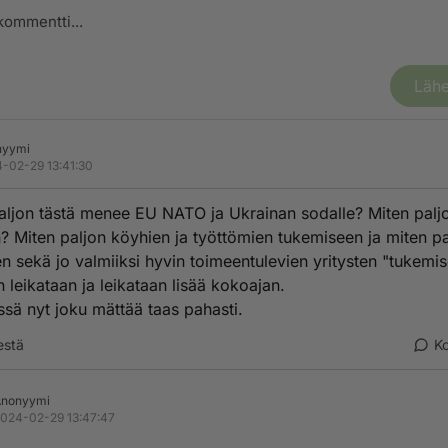
Lähe
nyymi
-02-29 13:41:30
aljon tästä menee EU NATO ja Ukrainan sodalle? Miten palj
? Miten paljon köyhien ja työttömien tukemiseen ja miten pa
en sekä jo valmiiksi hyvin toimeentulevien yritysten "tukemi
in leikataan ja leikataan lisää kokoajan.
ässä nyt joku mättää taas pahasti.
estä
K
Anonyymi
024-02-29 13:47:47