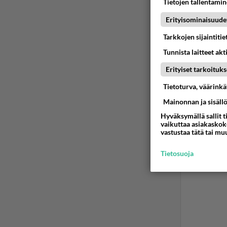
Tietojen tallentamine
Erityisominaisuude
2
Tarkkojen sijaintiti
Porvar
Tunnista laitteet akt
Ää
Erityiset tarkoituks
Tietoturva, väärink
Mainonnan ja sisäll
Hyväksymällä sallit t
vaikuttaa asiakaskoke
vastustaa tätä tai mu
Tietosuoja