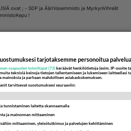
ISIÄ ovat ; - SDP ja ÄäriVasemmisto ja MyrkynVihreät
mmistoKepu !
nestä
K
Anonyymi
uostumuksesi tarjotaksemme personoitua palvelu
024-02-29 13:49:57
nen osapuolen toimittajat (73)
keräävät henkilötietoja (esim. IP-osoite ta
nyymi
kirjoitti:
 muita teknisiä keinoja tietojen tallentamiseen ja lukemiseen laitteellasi t
a mainoksia ja parhaan mahdollisen asiakaskokemuksen.
anit tarvitsevat suostumuksesi seuraaviin:
ISIÄ ovat ; - SDP ja ÄäriVasemmisto ja MyrkynVihreät VasemmistoK
t ja tunnistaminen laitetta skannaamalla
elee palstaporvari öyhötyksessään.
ta ja mainonnan mittaaminen
nestä
K
sisällön mittaaminen, yleisötutkimus ja palvelujen kehittäminen