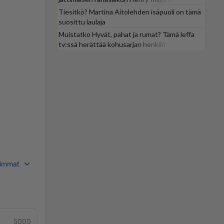
Tiesitkö? Martina Aitolehden isäpuoli on tämä
suosittu laulaja
Muistatko Hyvät, pahat ja rumat? Tämä leffa
tv:ssä herättää kohusarjan henkiin
immat
5000