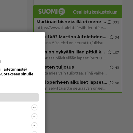
Osallistu keskusteluun
Martinan bisneksillä ei mene hyvin
331
https://www.iltalehti.fi/viihdeuutiset/a/c46da6ab-340f-4790-aaa7-0865eed2336 Yrityksen konkurssihakemus on tullut kärä
Tiesitkö? Martina Aitolehden isäpuoli on tämä suosittu laulaja
34
ommentoi
Martina Aitolehti on seurattu julkisuuden henkilö. Lähipiiriin mahtuu muitakin tunnettuja henkilöitä. Tiesitkö, että Ma
2 km on nykyään liian pitkä koulumatka
107
Hesarissa päivitellään lapset joutuu nyt kulkemaan 2 km kouluun jösses. Ruostefillarilla tuo matka menee vaikka miten äk
a
Miesten tuijotus
45
i laitetunniste)
Mutta mies vain tuijottaa, siinä vaiheessa käännän itse pään pois. Mikä juttu? Yleensä jos joku tuijottaa tai katsoo, hä
arjotakseen sinulle
Uusioperheen aikuiset lapset tyhjentää jääkaapin käydessään
58
epu !
Miten selvittäisitte seuraavan ongelman, meillä on uusioperhe, minulla teini-ikäiset lapset ja puolisolla aikuiset, jotk
ommentoi