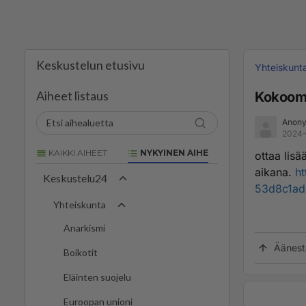
Keskustelun etusivu
Yhteiskunt
Aiheet listaus
Kokoomu
Anony
2024-
KAIKKI AIHEET
NYKYINEN AIHE
ottaa lis
aikana.
ht
Keskustelu24
53d8c1ad
Yhteiskunta
Anarkismi
Äänest
Boikotit
Eläinten suojelu
Euroopan unioni