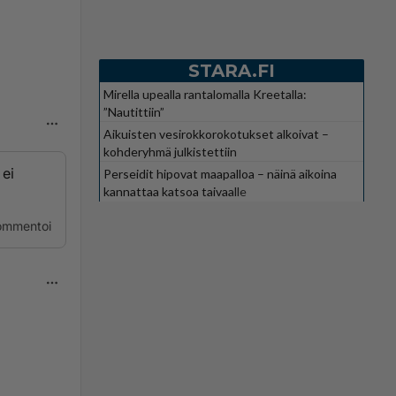
STARA.FI
Mirella upealla rantalomalla Kreetalla:
”Nautittiin”
Aikuisten vesirokkorokotukset alkoivat –
kohderyhmä julkistettiin
 ei
Perseidit hipovat maapalloa – näinä aikoina
kannattaa katsoa taivaalle
ommentoi