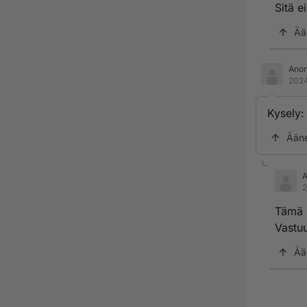
Sitä e
Ää
Ano
2024
Kysely: 
Ään
2
Tämä 
Vastuu
Ää