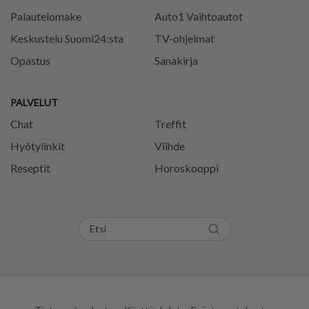
Palautelomake
Auto1 Vaihtoautot
Keskustelu Suomi24:sta
TV-ohjelmat
Opastus
Sanakirja
PALVELUT
Chat
Treffit
Hyötylinkit
Viihde
Reseptit
Horoskooppi