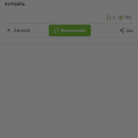
kohdalla.
3
185
Äänestä
Kommentoi
Jaa