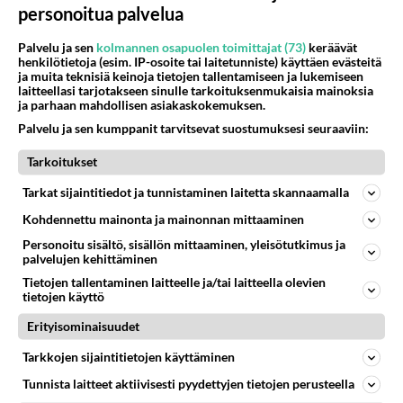
64
Mitä töitä kaivattusi on tehnyt?
personoitua palvelua
867
😅
05.08.2026 13:25
Ikävä
Palvelu ja sen
kolmannen osapuolen toimittajat (73)
keräävät
henkilötietoja (esim. IP-osoite tai laitetunniste) käyttäen evästeitä
ja muita teknisiä keinoja tietojen tallentamiseen ja lukemiseen
71
Voiko meidän välit
laitteellasi tarjotakseen sinulle tarkoituksenmukaisia mainoksia
847
Koskaan parantua tästä?
ja parhaan mahdollisen asiakaskokemuksen.
05.08.2026 05:34
Ikävä
Palvelu ja sen kumppanit tarvitsevat suostumuksesi seuraaviin:
420
Jos SDP ei voita reilusti, persut kumoavat demokratian Suomesta
Tarkoitukset
695
Näin tekisi ainakin Rydman seuratessaan idolinsa Trumpin mallia https://www.is.fi/politiikka/art-2000012187244.html
06.08.2026 09:02
Maailman menoa
Tarkat sijaintitiedot ja tunnistaminen laitetta skannaamalla
Kohdennettu mainonta ja mainonnan mittaaminen
47
Onko kaivattusi
Personoitu sisältö, sisällön mittaaminen, yleisötutkimus ja
629
Kummallinen jossakin suhteessa?
palvelujen kehittäminen
05.08.2026 17:47
Ikävä
Tietojen tallentaminen laitteelle ja/tai laitteella olevien
tietojen käyttö
72
Mies, olenko ymmärtänyt oikein?
598
Ystävyys/salainen suhde/molemmat ovat täysin poissuljettuja asioita? Nainen
Erityisominaisuudet
05.08.2026 11:40
Ikävä
Tarkkojen sijaintitietojen käyttäminen
77
Kiteen Pallon superpesisjoukkue pelaa huumeiden vaikutuksen alaisena
Tunnista laitteet aktiivisesti pyydettyjen tietojen perusteella
574
Huumerikos. Yleisesti uskotaan, että se seikka, että eräs KiPan pelaaja kärähtää huumeista, on vain jäävuoren huippu. M