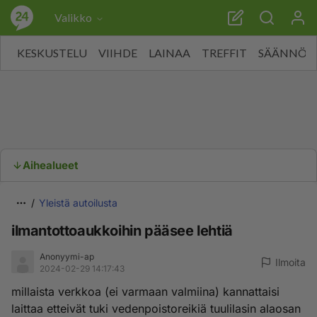
Valikko
KESKUSTELU
VIIHDE
LAINAA
TREFFIT
SÄÄNNÖT
Aihealueet
Yleistä autoilusta
ilmantottoaukkoihin pääsee lehtiä
Anonyymi-ap
Ilmoita
2024-02-29 14:17:43
millaista verkkoa (ei varmaan valmiina) kannattaisi
laittaa etteivät tuki vedenpoistoreikiä tuulilasin alaosan