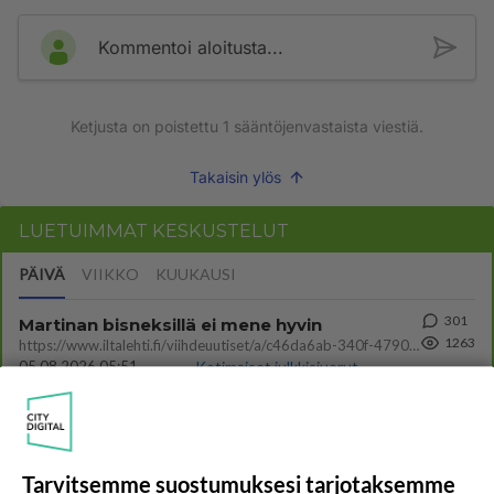
Kommentoi aloitusta...
Ketjusta on poistettu
1
sääntöjenvastaista viestiä.
Takaisin ylös
LUETUIMMAT KESKUSTELUT
PÄIVÄ
VIIKKO
KUUKAUSI
301
Martinan bisneksillä ei mene hyvin
1263
https://www.iltalehti.fi/viihdeuutiset/a/c46da6ab-340f-4790-aaa7-0865eed2336 Yrityksen konkurssihakemus on tullut kärä
05.08.2026 05:51
Kotimaiset julkkisjuorut
30
Tiesitkö? Martina Aitolehden isäpuoli on tämä suosittu laulaja
1037
Martina Aitolehti on seurattu julkisuuden henkilö. Lähipiiriin mahtuu muitakin tunnettuja henkilöitä. Tiesitkö, että Ma
05.08.2026 07:23
Kotimaiset julkkisjuorut
Tarvitsemme suostumuksesi tarjotaksemme