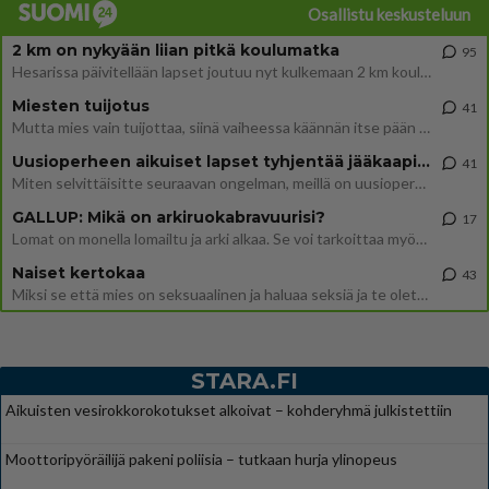
Osallistu keskusteluun
2 km on nykyään liian pitkä koulumatka
95
Hesarissa päivitellään lapset joutuu nyt kulkemaan 2 km kouluun jösses. Ruostefillarilla tuo matka menee vaikka miten äk
Miesten tuijotus
41
Mutta mies vain tuijottaa, siinä vaiheessa käännän itse pään pois. Mikä juttu? Yleensä jos joku tuijottaa tai katsoo, hä
Uusioperheen aikuiset lapset tyhjentää jääkaapin käydessään
41
Miten selvittäisitte seuraavan ongelman, meillä on uusioperhe, minulla teini-ikäiset lapset ja puolisolla aikuiset, jotk
GALLUP: Mikä on arkiruokabravuurisi?
17
Lomat on monella lomailtu ja arki alkaa. Se voi tarkoittaa myös sitä, että grillailut on grillattu ja palataan arjen ruo
Naiset kertokaa
43
Miksi se että mies on seksuaalinen ja haluaa seksiä ja te olette hänen mielestänne haluttava on vastenmielistä? Mikä sii
STARA.FI
Aikuisten vesirokkorokotukset alkoivat – kohderyhmä julkistettiin
Moottoripyöräilijä pakeni poliisia – tutkaan hurja ylinopeus