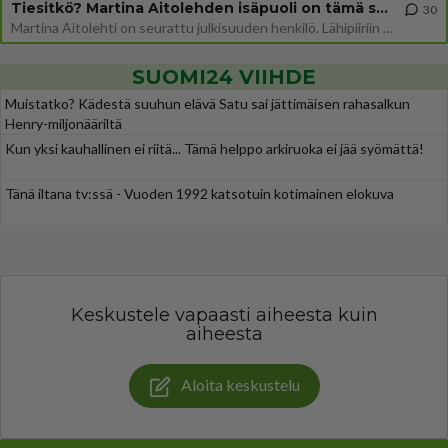
Tiesitkö? Martina Aitolehden isäpuoli on tämä suosittu laulaja
30
Martina Aitolehti on seurattu julkisuuden henkilö. Lähipiiriin mahtuu muitakin tunnettuja henkilöitä. Tiesitkö, että Ma
SUOMI24 VIIHDE
Muistatko? Kädestä suuhun elävä Satu sai jättimäisen rahasalkun
Henry-miljonääriltä
Kun yksi kauhallinen ei riitä... Tämä helppo arkiruoka ei jää syömättä!
Tänä iltana tv:ssä - Vuoden 1992 katsotuin kotimainen elokuva
Keskustele vapaasti aiheesta kuin
aiheesta
Aloita keskustelu