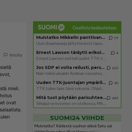
Osallistu keskusteluun
Muistatko Mikkelin panttivankidraaman?
59
Uusi draamasarja järkyttävästä tapauksesta on tulossa. Tositapahtumiin perustuva sarja ammentaa vuoden 1986 Mikkelin pan
Ernest Lawson täräytti erikoisen heiton TTK-lehdistötilaisuudessa: " Onko tässä tarkoituksena...?"
4
Ilmoita
Ernest Lawson esitteli uudet TTK-tähtioppilaat ja opettajat torstaina 6.8. lehdistölle. Tulevalla kaudella on yksi hausk
siellä
Jos SDP ei voita reilusti, persut kumoavat demokratian Suomesta
620
Näin tekisi ainakin Rydman seuratessaan idolinsa Trumpin mallia https://www.is.fi/politiikka/art-2000012187244.html
svot,
Uuden TTK-juontajan ympärillä epätietoisuus sakenee - Nyt MTV hämmentää soppaa
40
stä mieli.
TTK tulee taas tänä syksynä. Ohjelman uudet tähtioppilaat julkistetaan torstaina 6. elokuuta klo 14 alkavassa lehdistö
ihotus
Mitä tuot pöytään parisuhteessa?
469
het ovat
Siinäpä se kysymys on otsikossa. Mitäpä siis tuot/toisit pöytään parisuhteessa? Oletko mies vai nainen? Koetko sen mitä
salaatista.
tulen
SUOMI24 VIIHDE
Muistatko? Kädestä suuhun elävä Satu sai
jättimäisen rahasalkun Henry-miljonääriltä