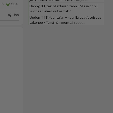
5
534
Danny, 83, teki yllättävän teon - Missä on 25-
vuotias Helmi Loukasmäki?
Jaa
Uuden TTK-juontajan ympärillä epätietoisuus
sakenee - Tämä hämmentää soppaa