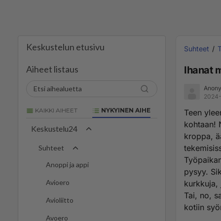
Keskustelun etusivu
Suhteet
Aiheet listaus
Ihanat m
Anony
2024-
KAIKKI AIHEET
NYKYINEN AIHE
Teen yleen
kohtaan! N
Keskustelu24
kroppa, ää
tekemisiss
Suhteet
Työpaikan
Anoppi ja appi
pysyy. Sik
Avioero
kurkkuja, 
Tai, no, 
Avioliitto
kotiin sy
Avoero