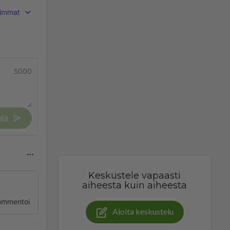
immat
5000
tä
Keskustele vapaasti
aiheesta kuin aiheesta
ommentoi
Aloita keskustelu