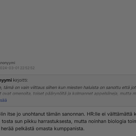
Anonyymi
024-03-01 22:52:52
nyymi
kirjoitti:
e, tämä on vain viittaus siihen kun miesten haluista on sanottu että jo
t ovat omenoita, toiset päärynöitä ja kolmannet appelsiineja, mutta m
ät hedelmäsalaatista.
isää
lin itse jo unohtanut tämän sanonnan. HR:lle ei välttämättä 
 tosta sun pikku harrastuksesta, mutta noinhan biologia toim
 herää pelkästä omasta kumppanista.