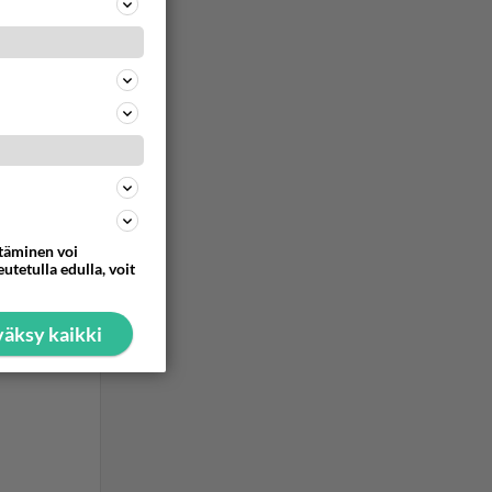
ttäminen voi
utetulla edulla, voit
äksy kaikki