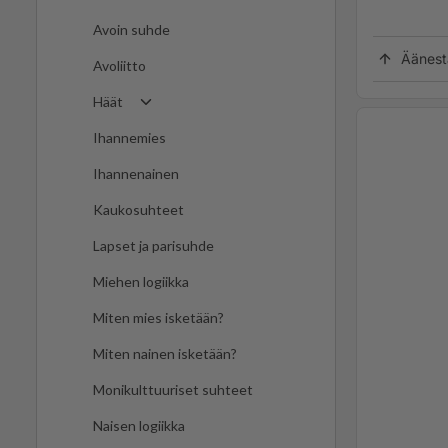
Avoin suhde
Äänest
Avoliitto
Häät
Ihannemies
Ihannenainen
Kaukosuhteet
Lapset ja parisuhde
Miehen logiikka
Miten mies isketään?
Miten nainen isketään?
Monikulttuuriset suhteet
Naisen logiikka