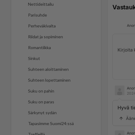
Nettideittailu
Vastau
Parisuhde
Anon
Perheväkivalta
Riidat ja sopiminen
Romantiikka
Sinkut
Suhteen aloittaminen
Suhteen lopettaminen
Ano
Suku on pahin
2024
Suku on paras
Hyvä ti
Särkynyt sydän
Ään
Tapasimme Suomi24:ssä
Ano
Treffeillä