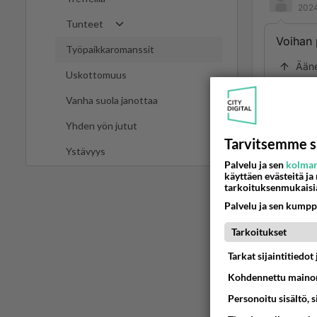
2024
Tunteet
Voihan 
Työpaikkaromanssit
Ään
Uskottomuus
Vanha suola janottaa
Ano
2024
Yhden yön jutut
Tarvitsemme s
vegaan
Ystävyys
Palvelu ja sen
kolman
Ään
käyttäen evästeitä ja
tarkoituksenmukaisi
Palvelu ja sen kumpp
2
Tarkoitukset
En ole
Tarkat sijaintitiedo
jotkut
Kohdennettu mainon
mutta 
Personoitu sisältö, 
1
Ä