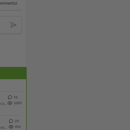
ommentoi
52
1033
Olen säälittävä, mitä tulee sinun kohtaamiseen. Tunnen vaan itseni todella epävarmaksi sun kanssa. Jos minun olisi pitän
20
955
Poliisin mukaan nuori oli lähes täysi-ikäinen. Ennen iltakuutta tulleen ilmoituksen mukaan ihminen oli joutunut mahdoll