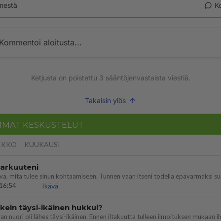
nestä
K
Kommentoi aloitusta...
Ketjusta on poistettu
3
sääntöjenvastaista viestiä.
Takaisin ylös
MMAT KESKUSTELUT
IKKO
KUUKAUSI
 arkuuteni
16:54
Ikävä
ein täysi-ikäinen hukkui?