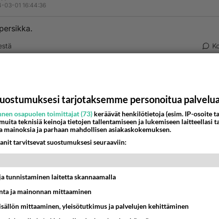
-03-01 16:44:36
persikka.
estä
K
nyymi
-03-01 21:56:08
uostumuksesi tarjotaksemme personoitua palvelu
i?
nen osapuolen toimittajat (73)
keräävät henkilötietoja (esim. IP-osoite ta
estä
K
 muita teknisiä keinoja tietojen tallentamiseen ja lukemiseen laitteellasi t
a mainoksia ja parhaan mahdollisen asiakaskokemuksen.
anit tarvitsevat suostumuksesi seuraaviin:
Anonyymi
024-03-01 22:03:21
, tämä on vain viittaus siihen kun miesten haluista on sanott
t ja tunnistaminen laitetta skannaamalla
 naiset ovat omenoita, toiset päärynöitä ja kolmannet appels
ta ja mainonnan mittaaminen
miehet pitävät hedelmäsalaatista.
sisällön mittaaminen, yleisötutkimus ja palvelujen kehittäminen
änestä
K