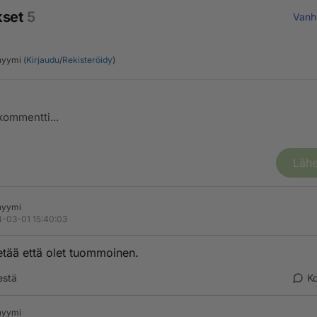
kset
5
Vanh
yymi (
Kirjaudu
/
Rekisteröidy
)
Lähe
nyymi
-03-01 15:40:03
etää että olet tuommoinen.
estä
K
nyymi