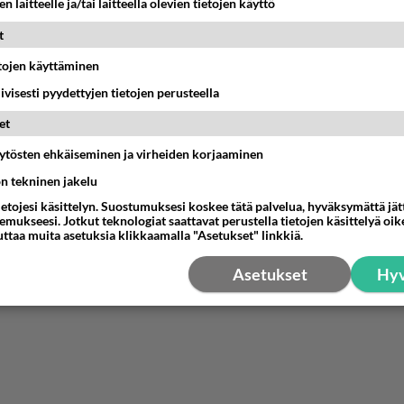
n laitteelle ja/tai laitteella olevien tietojen käyttö
t
etojen käyttäminen
iivisesti pyydettyjen tietojen perusteella
et
äytösten ehkäiseminen ja virheiden korjaaminen
ön tekninen jakelu
ietojesi käsittelyn. Suostumuksesi koskee tätä palvelua, hyväksymättä jä
mukseesi. Jotkut teknologiat saattavat perustella tietojen käsittelyä oike
uttaa muita asetuksia klikkaamalla "Asetukset" linkkiä.
Asetukset
Hyv