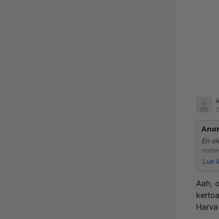
2
Ano
En ol
naise
pitäv
Lue l
Aah, o
kertoa
Harva