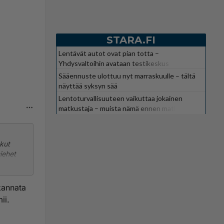
STARA.FI
Lentävät autot ovat pian totta –
Yhdysvaltoihin avataan testikeskus
Sääennuste ulottuu nyt marraskuulle – tältä
näyttää syksyn sää
Lentoturvallisuuteen vaikuttaa jokainen
matkustaja – muista nämä ennen matkaa
tkut
iehet
kannata
ii.