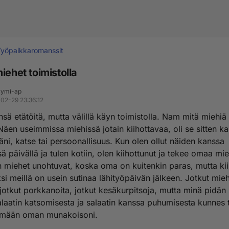
Työpaikkaromanssit
iehet toimistolla
ymi-ap
02-29 23:36:12
sä etätöitä, mutta välillä käyn toimistolla. Nam mitä miehiä 
äen useimmissa miehissä jotain kiihottavaa, oli se sitten ka
ni, katse tai persoonallisuus. Kun olen ollut näiden kanssa
ä päivällä ja tulen kotiin, olen kiihottunut ja tekee omaa mie
 miehet unohtuvat, koska oma on kuitenkin paras, mutta ki
si meillä on usein sutinaa lähityöpäivän jälkeen. Jotkut mie
jotkut porkkanoita, jotkut kesäkurpitsoja, mutta minä pidän 
salaatin katsomisesta ja salaatin kanssa puhumisesta kunnes 
ömään oman munakoisoni.