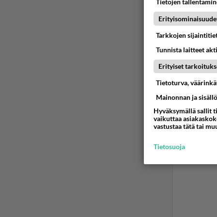
Tietojen tallentamine
Erityisominaisuude
Tarkkojen sijaintiti
Tunnista laitteet akt
Erityiset tarkoituks
Tietoturva, väärink
Mainonnan ja sisäll
Hyväksymällä sallit t
vaikuttaa asiakaskoke
vastustaa tätä tai mu
Tietosuoja