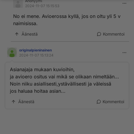
Anonyymi
2024-11-07 15:15:53
No ei mene. Avioerossa kyllä, jos on oltu yli 5 v
naimisissa.
Äänestä
Kommentoi
originalpieninainen
2024-11-07 15:13:24
Asianajaja mukaan kuvioihin,
ja avioero ositus vai mikä se olikaan nimeltään...
Noin niiku asiallisesti,ystävällisesti ja väleissä
jos haluaa hoitaa asian...
Äänestä
Kommentoi