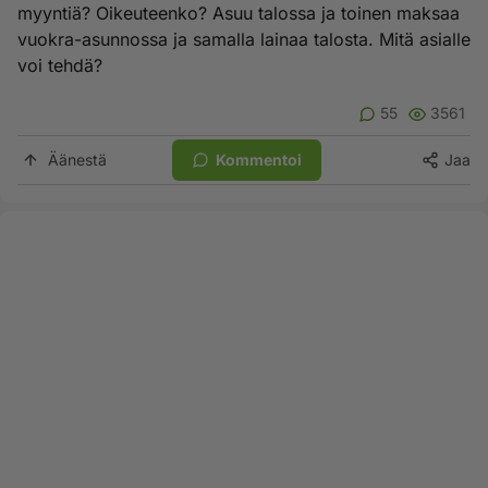
myyntiä? Oikeuteenko? Asuu talossa ja toinen maksaa
vuokra-asunnossa ja samalla lainaa talosta. Mitä asialle
voi tehdä?
55
3561
Äänestä
Kommentoi
Jaa