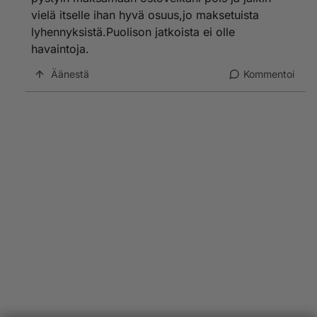
vielä itselle ihan hyvä osuus,jo maksetuista
lyhennyksistä.Puolison jatkoista ei olle
havaintoja.
Äänestä
Kommentoi