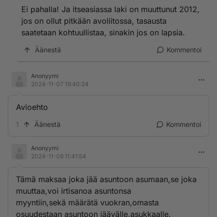
Joten antaa olla...
Ei pahalla! Ja itseasiassa laki on muuttunut 2012,
jos on ollut pitkään avoliitossa, tasausta
saatetaan kohtuullistaa, sinakin jos on lapsia.
Äänestä
Kommentoi
Anonyymi
2024-11-07 19:40:24
Avioehto
1
Äänestä
Kommentoi
Anonyymi
2024-11-08 11:41:54
Tämä maksaa joka jää asuntoon asumaan,se joka
muuttaa,voi irtisanoa asuntonsa
myyntiin,sekä määrätä vuokran,omasta
osuudestaan asuntoon jäävälle,asukkaalle.