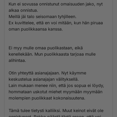
Kun ei sovussa onnistunut omaisuuden jako, nyt
alkaa onnistua.
Meillä jäi talo seisomaan tyhjilleen.
Ex kuvittelee, että en voi mitään, kun hän piruaa
oman puolikkaansa kanssa.
Ei myy mulle omaa puolikastaan, eikä
kenellekään. Mun puolikkaasta tarjoaa mulle
alihintaa.
Otin yhteyttä asianajajaan. Nyt käymme
keskustelua asianajajan välityksellä.
Lain mukaan menee niin, että jos sopua ei löydy,
hommataan uskotut miehet myymään myymään
molempien puolikkaat kokonaisuutena.
Tämä tulee tietysti kalliiksi. Muut keinot eivät ole
onnistuneet. Pakko päästä tästä eroon, että voi