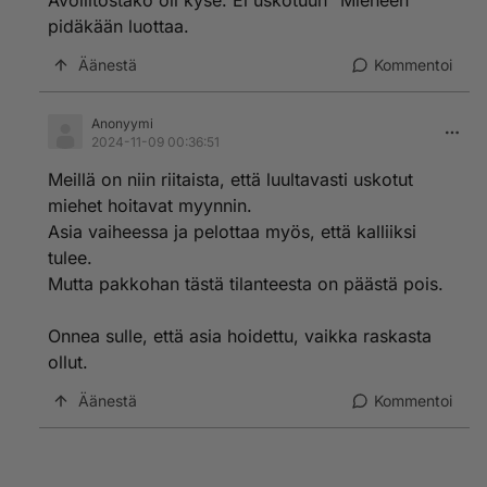
Avoliitostako oli kyse. Ei uskotuun "Mieheen"
pidäkään luottaa.
Äänestä
Kommentoi
Anonyymi
2024-11-09 00:36:51
Meillä on niin riitaista, että luultavasti uskotut
miehet hoitavat myynnin.
Asia vaiheessa ja pelottaa myös, että kalliiksi
tulee.
Mutta pakkohan tästä tilanteesta on päästä pois.
Onnea sulle, että asia hoidettu, vaikka raskasta
ollut.
Äänestä
Kommentoi