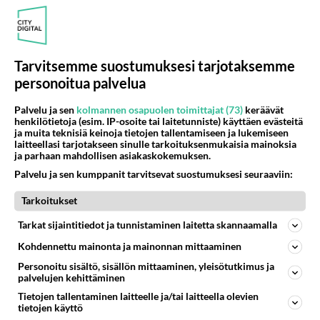
Tarvitsemme suostumuksesi tarjotaksemme
personoitua palvelua
Anonyymi
2025-01-03 08:54:16
Palvelu ja sen
kolmannen osapuolen toimittajat (73)
keräävät
henkilötietoja (esim. IP-osoite tai laitetunniste) käyttäen evästeitä
Jos ketjussa on yli 10 vastausta, niin haluaa vain
ja muita teknisiä keinoja tietojen tallentamiseen ja lukemiseen
kirjoitella.
laitteellasi tarjotakseen sinulle tarkoituksenmukaisia mainoksia
ja parhaan mahdollisen asiakaskokemuksen.
Äänestä
Kommentoi
Palvelu ja sen kumppanit tarvitsevat suostumuksesi seuraaviin:
Tarkoitukset
Anonyymi
2025-01-03 09:02:17
Tarkat sijaintitiedot ja tunnistaminen laitetta skannaamalla
Anonyymi
kirjoitti:
Kohdennettu mainonta ja mainonnan mittaaminen
Jos ketjussa on yli 10 vastausta, niin haluaa vain
Personoitu sisältö, sisällön mittaaminen, yleisötutkimus ja
kirjoitella.
palvelujen kehittäminen
Tietojen tallentaminen laitteelle ja/tai laitteella olevien
tietojen käyttö
Pelkkää ajanvietettä.