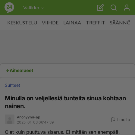
Valikko
KESKUSTELU
VIIHDE
LAINAA
TREFFIT
SÄÄNNÖT
Aihealueet
Suhteet
Minulla on veljellesiä tunteita sinua kohtaan
nainen.
Anonyymi-ap
Ilmoita
2025-01-03 06:47:39
Olet kuin puuttuva sisarus. Ei mitään sen enempää.