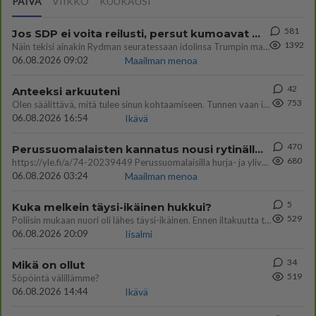
PÄIVÄ
VIIKKO
KUUKAUSI
581
Jos SDP ei voita reilusti, persut kumoavat demokratian Suomesta
1392
Näin tekisi ainakin Rydman seuratessaan idolinsa Trumpin mallia https://www.is.fi/politiikka/art-2000012187244.html
06.08.2026 09:02
Maailman menoa
42
Anteeksi arkuuteni
753
Olen säälittävä, mitä tulee sinun kohtaamiseen. Tunnen vaan itseni todella epävarmaksi sun kanssa. Jos minun olisi pitän
06.08.2026 16:54
Ikävä
470
Perussuomalaisten kannatus nousi rytinällä Ylen tänään julkaisemassa tuoreimmassa gallup-kyselyssä.
680
https://yle.fi/a/74-20239449 Perussuomalaisilla hurja- ja ylivoimaisesti suurin nousu tässä uudessa Ylen gallupissa. Kyl
06.08.2026 03:24
Maailman menoa
5
Kuka melkein täysi-ikäinen hukkui?
529
Poliisin mukaan nuori oli lähes täysi-ikäinen. Ennen iltakuutta tulleen ilmoituksen mukaan ihminen oli joutunut mahdoll
06.08.2026 20:09
Iisalmi
34
Mikä on ollut
519
Söpöintä välillämme?
06.08.2026 14:44
Ikävä