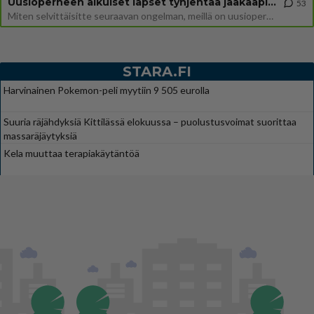
Uusioperheen aikuiset lapset tyhjentää jääkaapin käydessään
53
Miten selvittäisitte seuraavan ongelman, meillä on uusioperhe, minulla teini-ikäiset lapset ja puolisolla aikuiset, jotk
STARA.FI
Harvinainen Pokemon-peli myytiin 9 505 eurolla
Suuria räjähdyksiä Kittilässä elokuussa – puolustusvoimat suorittaa
massaräjäytyksiä
Kela muuttaa terapiakäytäntöä