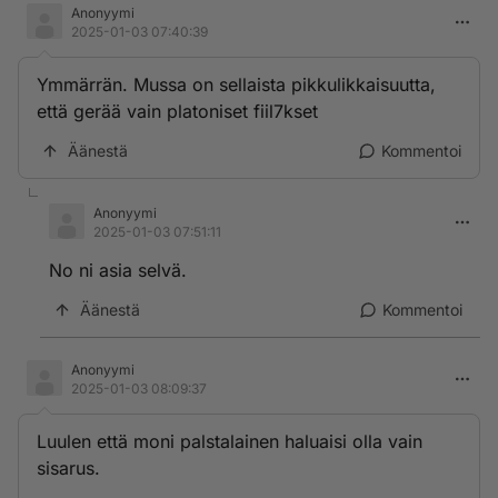
Anonyymi
2025-01-03 07:40:39
Ymmärrän. Mussa on sellaista pikkulikkaisuutta,
että gerää vain platoniset fiil7kset
Äänestä
Kommentoi
Anonyymi
2025-01-03 07:51:11
No ni asia selvä.
Äänestä
Kommentoi
Anonyymi
2025-01-03 08:09:37
Luulen että moni palstalainen haluaisi olla vain
sisarus.