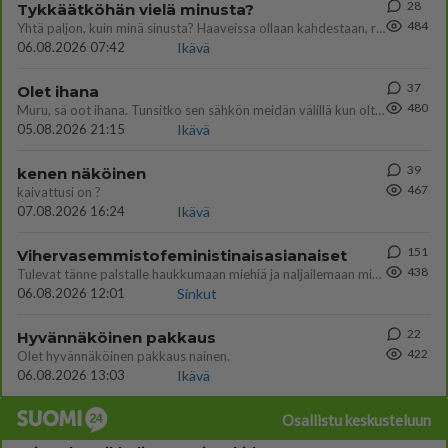
28
Tykkäätköhän vielä minusta?
484
Yhtä paljon, kuin minä sinusta? Haaveissa ollaan kahdestaan, rauhassa ja lähennytään fyysisesti ja tutustutaan syvemmin
06.08.2026 07:42
Ikävä
37
Olet ihana
480
Muru, sä oot ihana. Tunsitko sen sähkön meidän välillä kun oltiin ihan låhekkäin? 👩‍❤️‍👩❤️😼😘
05.08.2026 21:15
Ikävä
39
kenen näköinen
467
kaivattusi on ?
07.08.2026 16:24
Ikävä
151
Vihervasemmistofeministinaisasianaiset
438
Tulevat tänne palstalle haukkumaan miehiä ja naljailemaan miehelle, kehuvat olevansa heitä parempia. Itse asuvat MIEHE
06.08.2026 12:01
Sinkut
22
Hyvännäköinen pakkaus
422
Olet hyvännäköinen pakkaus nainen.
06.08.2026 13:03
Ikävä
Osallistu keskusteluun