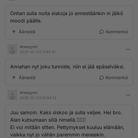
Onhan sulla noita siskoja jo ennestäänkin ni jäikö
moodi päälle.
Äänestä
Kommentoi
Anonyymi
2025-01-03 11:40:41
Annahan nyt joku tunniste, niin ei jää epäselväksi.
Äänestä
Kommentoi
Anonyymi
2025-01-03 12:44:13
Juu samoin. Kaks siskoo ja sulla veljee. Hei bro.
Alan kutsumaan sillä nimellä.👌🏻😂
Ei voi mitään sitten. Pettymykset kuuluu elämään,
vaikka nyt jo vähän paremmin meneekin.