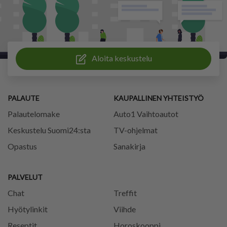
Aloita keskustelu
PALAUTE
KAUPALLINEN YHTEISTYÖ
Palautelomake
Auto1 Vaihtoautot
Keskustelu Suomi24:sta
TV-ohjelmat
Opastus
Sanakirja
PALVELUT
Chat
Treffit
Hyötylinkit
Viihde
Reseptit
Horoskooppi