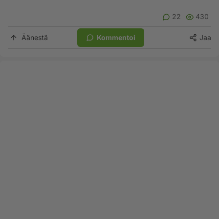
22
430
Äänestä
Kommentoi
Jaa