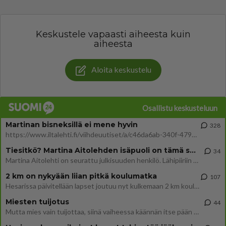
Keskustele vapaasti aiheesta kuin
aiheesta
Aloita keskustelu
Osallistu keskusteluun
Martinan bisneksillä ei mene hyvin
328
https://www.iltalehti.fi/viihdeuutiset/a/c46da6ab-340f-4790-aaa7-0865eed2336 Yrityksen konkurssihakemus on tullut kärä
Tiesitkö? Martina Aitolehden isäpuoli on tämä suosittu laulaja
34
Martina Aitolehti on seurattu julkisuuden henkilö. Lähipiiriin mahtuu muitakin tunnettuja henkilöitä. Tiesitkö, että Ma
2 km on nykyään liian pitkä koulumatka
107
Hesarissa päivitellään lapset joutuu nyt kulkemaan 2 km kouluun jösses. Ruostefillarilla tuo matka menee vaikka miten äk
Miesten tuijotus
44
Mutta mies vain tuijottaa, siinä vaiheessa käännän itse pään pois. Mikä juttu? Yleensä jos joku tuijottaa tai katsoo, hä