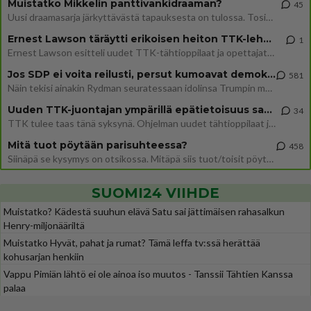
Muistatko Mikkelin panttivankidraaman?
45
Uusi draamasarja järkyttävästä tapauksesta on tulossa. Tositapahtumiin perustuva sarja ammentaa vuoden 1986 Mikkelin pan
Ernest Lawson täräytti erikoisen heiton TTK-lehdistötilaisuudessa: " Onko tässä tarkoituksena...?"
1
Ernest Lawson esitteli uudet TTK-tähtioppilaat ja opettajat torstaina 6.8. lehdistölle. Tulevalla kaudella on yksi hausk
Jos SDP ei voita reilusti, persut kumoavat demokratian Suomesta
581
Näin tekisi ainakin Rydman seuratessaan idolinsa Trumpin mallia https://www.is.fi/politiikka/art-2000012187244.html
Uuden TTK-juontajan ympärillä epätietoisuus sakenee - Nyt MTV hämmentää soppaa
34
TTK tulee taas tänä syksynä. Ohjelman uudet tähtioppilaat julkistetaan torstaina 6. elokuuta klo 14 alkavassa lehdistö
Mitä tuot pöytään parisuhteessa?
458
Siinäpä se kysymys on otsikossa. Mitäpä siis tuot/toisit pöytään parisuhteessa? Oletko mies vai nainen? Koetko sen mitä
SUOMI24 VIIHDE
Muistatko? Kädestä suuhun elävä Satu sai jättimäisen rahasalkun
Henry-miljonääriltä
Muistatko Hyvät, pahat ja rumat? Tämä leffa tv:ssä herättää
kohusarjan henkiin
Vappu Pimiän lähtö ei ole ainoa iso muutos - Tanssii Tähtien Kanssa
palaa