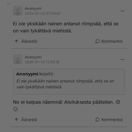
Anonyymi
2025-01-03 07:49:47
Ei ole yksikään nainen antanut römpsää, että se
on vain tykättävä miehistä.
Äänestä
Kommentoi
Anonyymi
2025-01-03 12:45:16
Anonyymi
kirjoitti:
Ei ole yksikään nainen antanut römpsää, että se on
vain tykättävä miehistä.
No ei kelpaa näemmä! Aloituksesta päätellen. 😔
🙄
Äänestä
Kommentoi