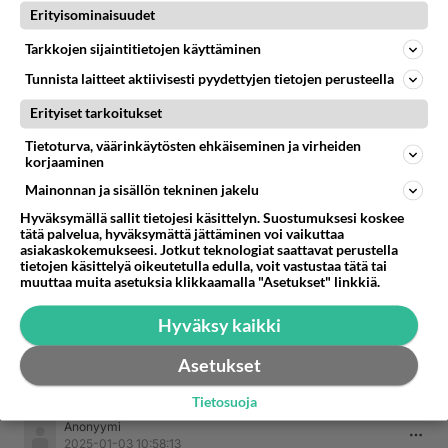
Erityisominaisuudet
Äänestä
Kommentoi
Tarkkojen sijaintitietojen käyttäminen
Tunnista laitteet aktiivisesti pyydettyjen tietojen perusteella
Anonyymi
2025-01-03 09:19:59
Erityiset tarkoitukset
Ymmärrän. Sinä olet kun kaukainen sukulainen
Tietoturva, väärinkäytösten ehkäiseminen ja virheiden
korjaaminen
johon ei tee mieli pitää yhteyttä.
Mainonnan ja sisällön tekninen jakelu
Äänestä
Kommentoi
Hyväksymällä sallit tietojesi käsittelyn. Suostumuksesi koskee
tätä palvelua, hyväksymättä jättäminen voi vaikuttaa
asiakaskokemukseesi. Jotkut teknologiat saattavat perustella
Anonyymi
tietojen käsittelyä oikeutetulla edulla, voit vastustaa tätä tai
2025-01-03 09:49:04
muuttaa muita asetuksia klikkaamalla "Asetukset" linkkiä.
Hänellä ei kyllä ole pelkästään veljellisiä, mä
Hyväksy kaikki
tiedän sen monesta jutusta.
Asetukset
Äänestä
Kommentoi
Tietosuoja
Anonyymi
2025-01-03 10:58:13