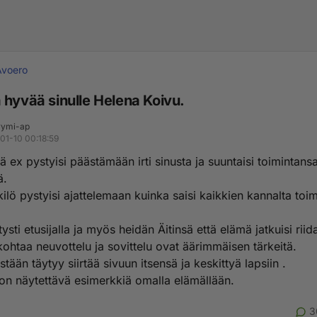
Avoero
 hyvää sinulle Helena Koivu.
ymi-ap
01-10 00:18:59
ä ex pystyisi päästämään irti sinusta ja suuntaisi toimintans
ä.
ilö pystyisi ajattelemaan kuinka saisi kaikkien kannalta toi
.
tysti etusijalla ja myös heidän Äitinsä että elämä jatkuisi rii
ohtaa neuvottelu ja sovittelu ovat äärimmäisen tärkeitä.
stään täytyy siirtää sivuun itsensä ja keskittyä lapsiin .
 on näytettävä esimerkkiä omalla elämällään.
3