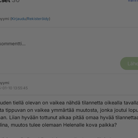
kset
30
yymi (
Kirjaudu
/
Rekisteröidy
)
Lähe
nyymi
-01-10 13:55:45
uden tiellä olevan on vaikea nähdä tilannetta oikealla tavall
ta tippuvan on vaikea ymmärtää muutosta, jonka joutui lopu
n. Liian hyvään tottunut alkaa pitää omaa hyvää tilannetta
ina, muutos tulee olemaan Helenalle kova paikka?