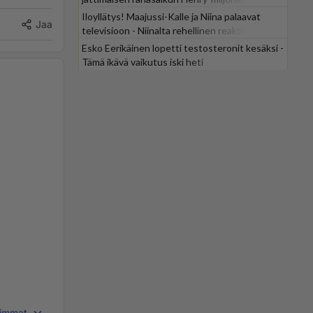
Iloyllätys! Maajussi-Kalle ja Niina palaavat
Jaa
televisioon - Niinalta rehellinen reaktio:
"KÄÄKS!"
Esko Eerikäinen lopetti testosteronit kesäksi -
Tämä ikävä vaikutus iski heti
immat