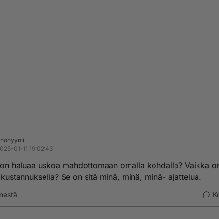
Anonyymi
025-01-11 19:02:43
ton haluaa uskoa mahdottomaan omalla kohdalla? Vaikka o
 kustannuksella? Se on sitä minä, minä, minä- ajattelua.
nestä
K