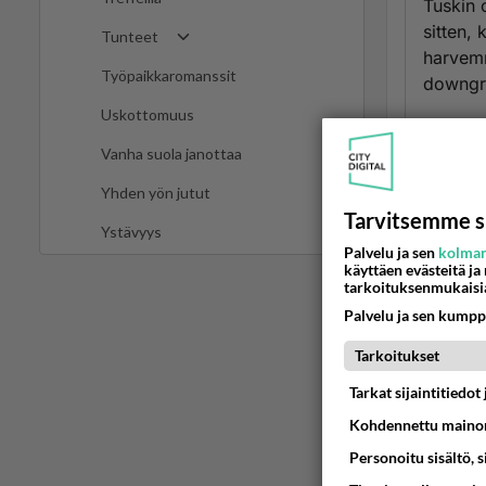
Tuskin 
sitten,
Tunteet
harvemm
Työpaikkaromanssit
downgr
Uskottomuus
Julkisu
Vanha suola janottaa
siihen 
tahtoma
Yhden yön jutut
Tarvitsemme s
Ään
Ystävyys
Palvelu ja sen
kolman
käyttäen evästeitä ja
Ano
tarkoituksenmukaisi
2025
Palvelu ja sen kumpp
Vain ot
Tarkoitukset
lusikat
Tarkat sijaintitiedo
kukaan 
Kohdennettu mainon
vaimo. T
elämää 
Personoitu sisältö, 