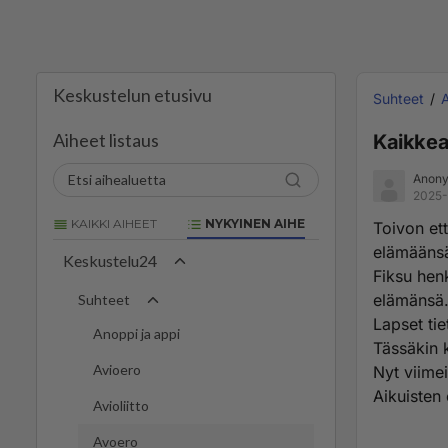
Keskustelun etusivu
Suhteet
Aiheet listaus
Kaikkea
Anony
2025-
KAIKKI AIHEET
NYKYINEN AIHE
Toivon ett
elämääns
Keskustelu24
Fiksu henk
elämänsä
Suhteet
Lapset tie
Anoppi ja appi
Tässäkin k
Avioero
Nyt viimei
Aikuisten
Avioliitto
Avoero