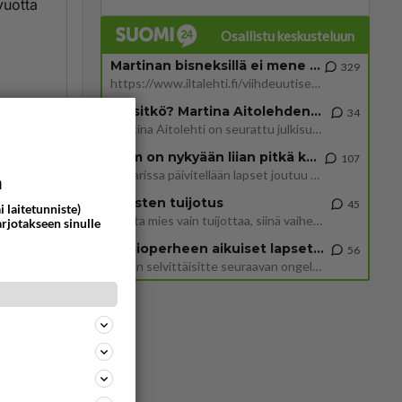
vuotta
Osallistu keskusteluun
Martinan bisneksillä ei mene hyvin
329
https://www.iltalehti.fi/viihdeuutiset/a/c46da6ab-340f-4790-aaa7-0865eed2336 Yrityksen konkurssihakemus on tullut kärä
Tiesitkö? Martina Aitolehden isäpuoli on tämä suosittu laulaja
itse
34
Martina Aitolehti on seurattu julkisuuden henkilö. Lähipiiriin mahtuu muitakin tunnettuja henkilöitä. Tiesitkö, että Ma
2 km on nykyään liian pitkä koulumatka
107
Hesarissa päivitellään lapset joutuu nyt kulkemaan 2 km kouluun jösses. Ruostefillarilla tuo matka menee vaikka miten äk
a
ommentoi
Miesten tuijotus
45
i laitetunniste)
Mutta mies vain tuijottaa, siinä vaiheessa käännän itse pään pois. Mikä juttu? Yleensä jos joku tuijottaa tai katsoo, hä
arjotakseen sinulle
Uusioperheen aikuiset lapset tyhjentää jääkaapin käydessään
56
Miten selvittäisitte seuraavan ongelman, meillä on uusioperhe, minulla teini-ikäiset lapset ja puolisolla aikuiset, jotk
ssa
n
usi
utta