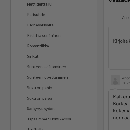
Vastau
Nettideittailu
Parisuhde
Anon
Perheväkivalta
Riidat ja sopiminen
Romantiikka
Sinkut
Suhteen aloittaminen
Suhteen lopettaminen
Ano
2025
Suku on pahin
Katkeru
Suku on paras
Korkeal
Särkynyt sydän
kokemaa
normaal
Tapasimme Suomi24:ssä
Treffeillä