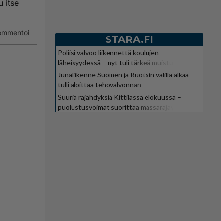
u itse
ommentoi
STARA.FI
Poliisi valvoo liikennettä koulujen
läheisyydessä – nyt tuli tärkeä muistutus
Junaliikenne Suomen ja Ruotsin välillä alkaa –
tulli aloittaa tehovalvonnan
Suuria räjähdyksiä Kittilässä elokuussa –
puolustusvoimat suorittaa massaräjäytyksiä