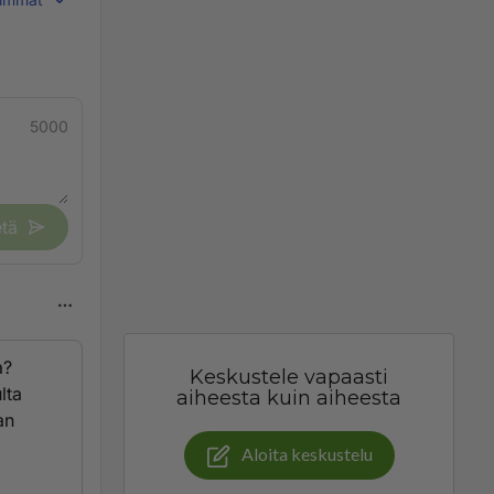
5000
tä
a?
Keskustele vapaasti
lta
aiheesta kuin aiheesta
an
Aloita keskustelu