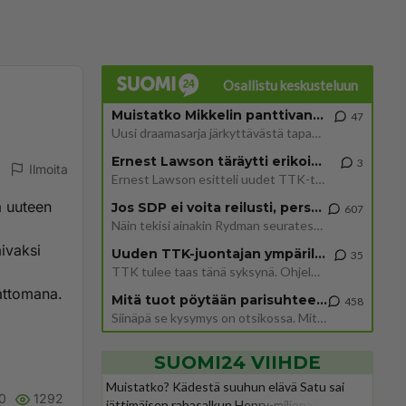
Osallistu keskusteluun
Muistatko Mikkelin panttivankidraaman?
47
Uusi draamasarja järkyttävästä tapauksesta on tulossa. Tositapahtumiin perustuva sarja ammentaa vuoden 1986 Mikkelin pan
Ernest Lawson täräytti erikoisen heiton TTK-lehdistötilaisuudessa: " Onko tässä tarkoituksena...?"
3
Ilmoita
Ernest Lawson esitteli uudet TTK-tähtioppilaat ja opettajat torstaina 6.8. lehdistölle. Tulevalla kaudella on yksi hausk
a uuteen
Jos SDP ei voita reilusti, persut kumoavat demokratian Suomesta
607
Näin tekisi ainakin Rydman seuratessaan idolinsa Trumpin mallia https://www.is.fi/politiikka/art-2000012187244.html
mivaksi
Uuden TTK-juontajan ympärillä epätietoisuus sakenee - Nyt MTV hämmentää soppaa
35
TTK tulee taas tänä syksynä. Ohjelman uudet tähtioppilaat julkistetaan torstaina 6. elokuuta klo 14 alkavassa lehdistö
dattomana.
Mitä tuot pöytään parisuhteessa?
458
Siinäpä se kysymys on otsikossa. Mitäpä siis tuot/toisit pöytään parisuhteessa? Oletko mies vai nainen? Koetko sen mitä
SUOMI24 VIIHDE
Muistatko? Kädestä suuhun elävä Satu sai
0
1292
jättimäisen rahasalkun Henry-miljonääriltä