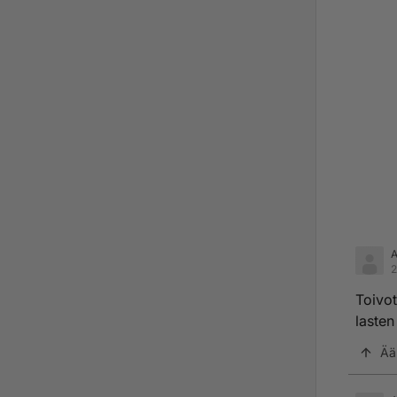
2
Toivo
lasten
Ää