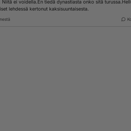
. Niitä ei voidella.En tiedä dynastiasta onko sitä turussa.Hell
set lehdessä kertonut kaksisuuntaisesta.
nestä
K