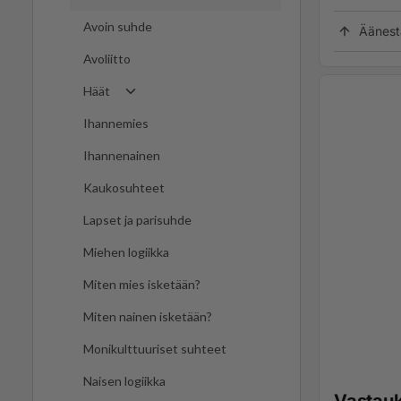
Avoin suhde
Äänest
Avoliitto
Häät
Ihannemies
Ihannenainen
Kaukosuhteet
Lapset ja parisuhde
Miehen logiikka
Miten mies isketään?
Miten nainen isketään?
Monikulttuuriset suhteet
Naisen logiikka