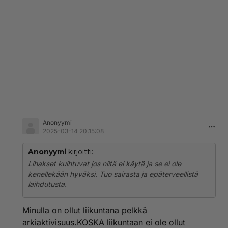
Anonyymi
2025-03-14 20:15:08
Anonyymi
kirjoitti:
Lihakset kuihtuvat jos niitä ei käytä ja se ei ole
kenellekään hyväksi. Tuo sairasta ja epäterveellistä
laihdutusta.
Minulla on ollut liikuntana pelkkä
arkiaktivisuus.KOSKA liikuntaan ei ole ollut