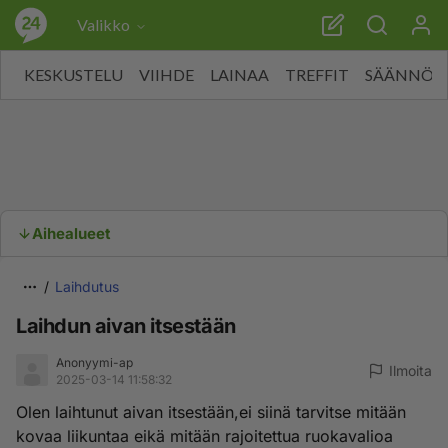
Valikko
KESKUSTELU
VIIHDE
LAINAA
TREFFIT
SÄÄNNÖT
Aihealueet
Laihdutus
Laihdun aivan itsestään
Anonyymi-ap
Ilmoita
2025-03-14 11:58:32
Olen laihtunut aivan itsestään,ei siinä tarvitse mitään
kovaa liikuntaa eikä mitään rajoitettua ruokavalioa