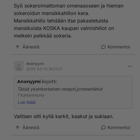
Syö sokeroimattoman omenasoseen ja hieman
sokeroidun mansikkahillon kera.
Mansikkahillo tehdään itse pakastetuista
mansikoista KOSKA kaupan valmishillot on
melkein pelkkää sokeria.
Äänestä
Kommentoi
Anonyymi
2025-03-15 16:03:21
Anonyymi
kirjoitti:
Tässä yksinkertainen resepti,proteeniletut
1 kananmuna
40 g raejuustoa
Lue lisää
40 g kreikkalaista jugurttia
29 g vehnäjauhoja
Valitsen silti kyllä karkit, kaakut ja suklaan.
Mausteet
Äänestä
Kommentoi
2 mm aromisuola
2 mm sipulijauhe