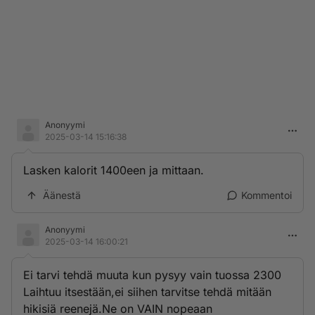
Anonyymi
2025-03-14 15:16:38
Lasken kalorit 1400een ja mittaan.
Äänestä
Kommentoi
Anonyymi
2025-03-14 16:00:21
Ei tarvi tehdä muuta kun pysyy vain tuossa 2300
Laihtuu itsestään,ei siihen tarvitse tehdä mitään
hikisiä reenejä.Ne on VAIN nopeaan