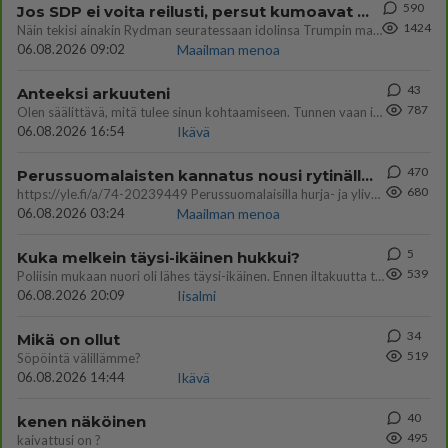
590
Jos SDP ei voita reilusti, persut kumoavat demokratian Suomesta
1424
Näin tekisi ainakin Rydman seuratessaan idolinsa Trumpin mallia https://www.is.fi/politiikka/art-2000012187244.html
06.08.2026 09:02
Maailman menoa
43
Anteeksi arkuuteni
787
Olen säälittävä, mitä tulee sinun kohtaamiseen. Tunnen vaan itseni todella epävarmaksi sun kanssa. Jos minun olisi pitän
06.08.2026 16:54
Ikävä
470
Perussuomalaisten kannatus nousi rytinällä Ylen tänään julkaisemassa tuoreimmassa gallup-kyselyssä.
680
https://yle.fi/a/74-20239449 Perussuomalaisilla hurja- ja ylivoimaisesti suurin nousu tässä uudessa Ylen gallupissa. Kyl
06.08.2026 03:24
Maailman menoa
5
Kuka melkein täysi-ikäinen hukkui?
539
Poliisin mukaan nuori oli lähes täysi-ikäinen. Ennen iltakuutta tulleen ilmoituksen mukaan ihminen oli joutunut mahdoll
06.08.2026 20:09
Iisalmi
34
Mikä on ollut
519
Söpöintä välillämme?
06.08.2026 14:44
Ikävä
40
kenen näköinen
495
kaivattusi on ?