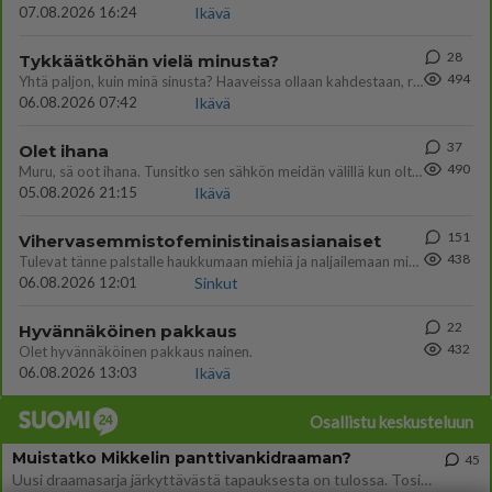
07.08.2026 16:24
Ikävä
28
Tykkäätköhän vielä minusta?
494
Yhtä paljon, kuin minä sinusta? Haaveissa ollaan kahdestaan, rauhassa ja lähennytään fyysisesti ja tutustutaan syvemmin
06.08.2026 07:42
Ikävä
37
Olet ihana
490
Muru, sä oot ihana. Tunsitko sen sähkön meidän välillä kun oltiin ihan låhekkäin? 👩‍❤️‍👩❤️😼😘
05.08.2026 21:15
Ikävä
151
Vihervasemmistofeministinaisasianaiset
438
Tulevat tänne palstalle haukkumaan miehiä ja naljailemaan miehelle, kehuvat olevansa heitä parempia. Itse asuvat MIEHE
06.08.2026 12:01
Sinkut
22
Hyvännäköinen pakkaus
432
Olet hyvännäköinen pakkaus nainen.
06.08.2026 13:03
Ikävä
Osallistu keskusteluun
Muistatko Mikkelin panttivankidraaman?
45
Uusi draamasarja järkyttävästä tapauksesta on tulossa. Tositapahtumiin perustuva sarja ammentaa vuoden 1986 Mikkelin pan