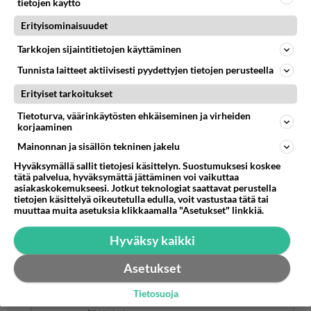
mutta hyvään kuntoon kuitenkin kunnes statiinit
tietojen käyttö
päättivät reisieni kohdalla toisin. Olin
Erityisominaisuudet
hyväuskoinen hölmö.
Tarkkojen sijaintitietojen käyttäminen
Äänestä
Kommentoi
Tunnista laitteet aktiivisesti pyydettyjen tietojen perusteella
Erityiset tarkoitukset
Anonyymi
2025-03-15 08:15:42
Tietoturva, väärinkäytösten ehkäiseminen ja virheiden
korjaaminen
Anonyymi
kirjoitti:
Mainonnan ja sisällön tekninen jakelu
Olet inhottavan oikeassa! Kommenttini oli
todenperäinen herja suunnattuna vain vaakalukemaan
Hyväksymällä sallit tietojesi käsittelyn. Suostumuksesi koskee
tätä palvelua, hyväksymättä jättäminen voi vaikuttaa
tuijottaville kalorien laskijoille.
Lue lisää
asiakaskokemukseesi. Jotkut teknologiat saattavat perustella
Painon koostumus on tärkein.
tietojen käsittelyä oikeutetulla edulla, voit vastustaa tätä tai
Muutos 90kg > 84kg johtui 30 cm:n paksusuolen
muuttaa muita asetuksia klikkaamalla "Asetukset" linkkiä.
Oletko statiineja vastaan? Käytätkö vielä niitä?
syövän jälkeisestä kotihoidosta ennen avanteen
sulkemista.
Äänestä
Kommentoi
Hyväksy kaikki
Selvimmin lihaskadon havaitsi reisissä ja myös
pakaroissa ja selässä jossa oli mitä kadottaa.
Asetukset
Anonyymi
Vyötärö ei ohentunut yhtään mutta yleisen käsityksen
2025-03-15 18:26:36
mukaan "laihduin".
Tietosuoja
Olin 65v ukko enkä aivan entiselleen elpynyt mutta