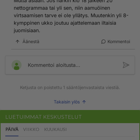
Mutta asiaan. Jos närkin klo 18 jälkeen 20
nettogrammaa tai yli sen, niin aamuöinen
virtsaamisen tarve ei ole yllätys. Muutenkin yli 8-
kymppinen ukko joutuu ajattelemaan iltaisia
juomisiaan.
Äänestä
Kommentoi
Kommentoi aloitusta...
Ketjusta on poistettu
1
sääntöjenvastaista viestiä.
Takaisin ylös
LUETUIMMAT KESKUSTELUT
PÄIVÄ
VIIKKO
KUUKAUSI