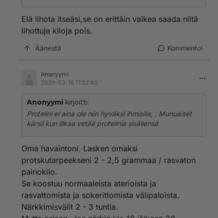
Elä lihota itseäsi,se on erittäin vaikea saada niitä
lihottuja kiloja pois.
Äänestä
Kommentoi
Anonyymi
2025-03-16 11:22:40
Anonyymi
kirjoitti:
Proteiini ei aina ole niin hyväksi ihmisille, . Munuaiset
kärsii kun liikaa vetää proteiinia sisällensä
Oma havaintoni. Lasken omaksi
protskutarpeekseni 2 - 2,5 grammaa / rasvaton
painokilo.
Se koostuu normaaleista aterioista ja
rasvattomista ja sokerittomista välipaloista.
Närkkimisvälit 2 - 3 tuntia.