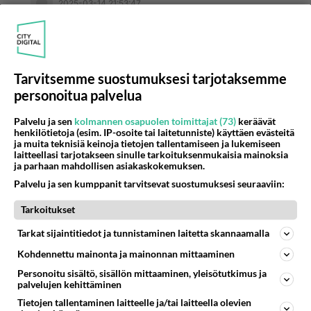
2025-03-14 21:53:47
Anonyymi
kirjoitti:
Lihakset kuihtuvat jos niitä ei käytä ja se ei ole
kenellekään hyväksi. Tuo sairasta ja epäterveellistä
laihdutusta.
Tarvitsemme suostumuksesi tarjotaksemme
personoitua palvelua
Olet inhottavan oikeassa! Kommenttini oli
Palvelu ja sen
kolmannen osapuolen toimittajat (73)
keräävät
todenperäinen herja suunnattuna vain
henkilötietoja (esim. IP-osoite tai laitetunniste) käyttäen evästeitä
vaakalukemaan tuijottaville kalorien laskijoille.
ja muita teknisiä keinoja tietojen tallentamiseen ja lukemiseen
laitteellasi tarjotakseen sinulle tarkoituksenmukaisia mainoksia
Painon koostumus on tärkein.
ja parhaan mahdollisen asiakaskokemuksen.
Muutos 90kg > 84kg johtui 30 cm:n paksusuolen
Palvelu ja sen kumppanit tarvitsevat suostumuksesi seuraaviin:
syövän jälkeisestä kotihoidosta ennen avanteen
Tarkoitukset
sulkemista.
Selvimmin lihaskadon havaitsi reisissä ja myös
Tarkat sijaintitiedot ja tunnistaminen laitetta skannaamalla
pakaroissa ja selässä jossa oli mitä kadottaa.
Kohdennettu mainonta ja mainonnan mittaaminen
Vyötärö ei ohentunut yhtään mutta yleisen
Personoitu sisältö, sisällön mittaaminen, yleisötutkimus ja
käsityksen mukaan "laihduin".
palvelujen kehittäminen
Olin 65v ukko enkä aivan entiselleen elpynyt
Tietojen tallentaminen laitteelle ja/tai laitteella olevien