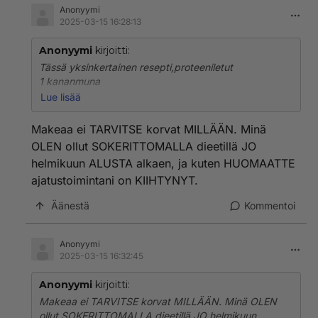
Anonyymi
Puoli mm mustapippuria
2025-03-15 16:28:13
Paistetaan paistinpannulla 3 Liettua,mahtuu yhdelle
Anonyymi
kirjoitti:
pannulle.
Tässä yksinkertainen resepti,proteeniletut
1 kananmuna
Syö sokeroimattoman omenasoseen ja hieman
40 g raejuustoa
sokeroidun mansikkahillon kera.
Lue lisää
40 g kreikkalaista jugurttia
Mansikkahillo tehdään itse pakastetuista mansikoista
29 g vehnäjauhoja
KOSKA kaupan valmishillot on melkein pelkkää
Makeaa ei TARVITSE korvat MILLÄÄN. Minä
sokeria.
OLEN ollut SOKERITTOMALLA dieetillä JO
Mausteet
helmikuun ALUSTA alkaen, ja kuten HUOMAATTE
2 mm aromisuola
ajatustoimintani on KIIHTYNYT.
2 mm sipulijauhe
Puoli mm mustapippuria
Äänestä
Kommentoi
Paistetaan paistinpannulla 3 Liettua,mahtuu yhdelle
pannulle.
Anonyymi
2025-03-15 16:32:45
Syö sokeroimattoman omenasoseen ja hieman
sokeroidun mansikkahillon kera.
Anonyymi
kirjoitti:
Mansikkahillo tehdään itse pakastetuista mansikoista
Makeaa ei TARVITSE korvat MILLÄÄN. Minä OLEN
KOSKA kaupan valmishillot on melkein pelkkää
ollut SOKERITTOMALLA dieetillä JO helmikuun