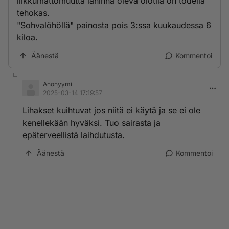
liikkumattomuutta lähinnä oleva olotila on todella
tehokas.
"Sohvalöhöllä" painosta pois 3:ssa kuukaudessa 6
kiloa.
Äänestä
Kommentoi
Anonyymi
2025-03-14 17:19:57
Lihakset kuihtuvat jos niitä ei käytä ja se ei ole
kenellekään hyväksi. Tuo sairasta ja
epäterveellistä laihdutusta.
Äänestä
Kommentoi