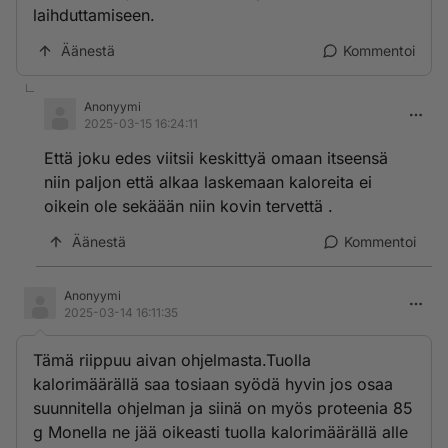
laihduttamiseen.
Äänestä
Kommentoi
Anonyymi
2025-03-15 16:24:11
Että joku edes viitsii keskittyä omaan itseensä
niin paljon että alkaa laskemaan kaloreita ei
oikein ole sekäään niin kovin tervettä .
Äänestä
Kommentoi
Anonyymi
2025-03-14 16:11:35
Tämä riippuu aivan ohjelmasta.Tuolla
kalorimäärällä saa tosiaan syödä hyvin jos osaa
suunnitella ohjelman ja siinä on myös proteenia 85
g Monella ne jää oikeasti tuolla kalorimäärällä alle