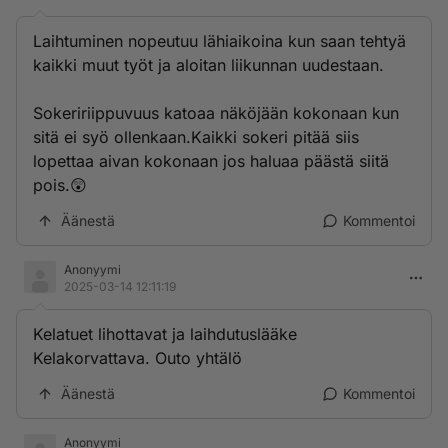
Laihtuminen nopeutuu lähiaikoina kun saan tehtyä
kaikki muut työt ja aloitan liikunnan uudestaan.
Sokeririippuvuus katoaa näköjään kokonaan kun
sitä ei syö ollenkaan.Kaikki sokeri pitää siis
lopettaa aivan kokonaan jos haluaa päästä siitä
pois.😲
Äänestä
Kommentoi
Anonyymi
2025-03-14 12:11:19
Kelatuet lihottavat ja laihdutuslääke
Kelakorvattava. Outo yhtälö
Äänestä
Kommentoi
Anonyymi