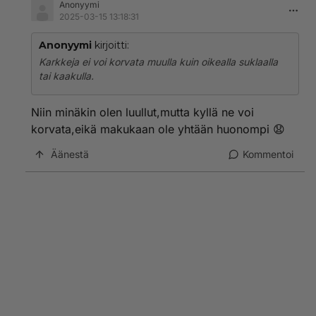
Anonyymi
2025-03-15 13:18:31
Anonyymi
kirjoitti:
Karkkeja ei voi korvata muulla kuin oikealla suklaalla
tai kaakulla.
Niin minäkin olen luullut,mutta kyllä ne voi
korvata,eikä makukaan ole yhtään huonompi 😧
Äänestä
Kommentoi