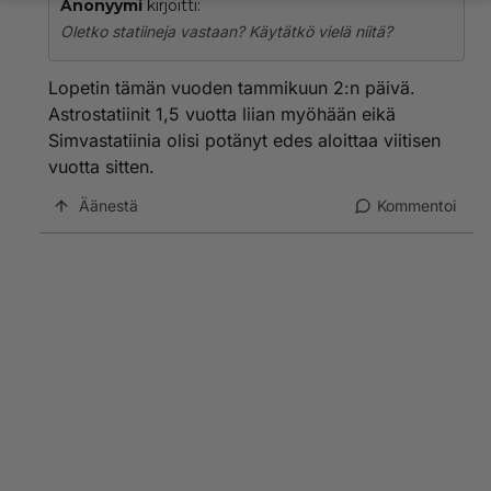
Anonyymi
kirjoitti:
hyvään kuntoon kuitenkin kunnes statiinit päättivät
Oletko statiineja vastaan? Käytätkö vielä niitä?
reisieni kohdalla toisin. Olin hyväuskoinen hölmö.
Lopetin tämän vuoden tammikuun 2:n päivä.
Astrostatiinit 1,5 vuotta liian myöhään eikä
Simvastatiinia olisi potänyt edes aloittaa viitisen
vuotta sitten.
Äänestä
Kommentoi